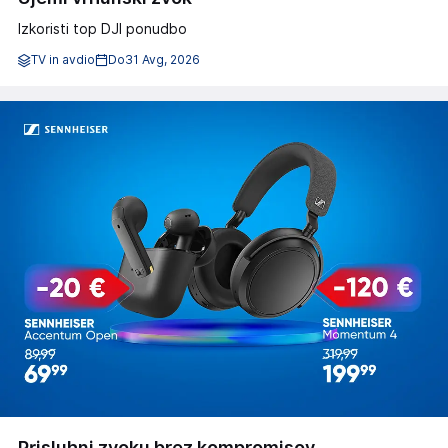
Izkoristi top DJI ponudbo
TV in avdio
Do
31 Avg, 2026
Prisluhni zvoku brez kompromisov