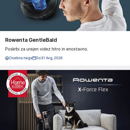
Rowenta GentleBald
Poskrbi za urejen videz hitro in enostavno.
Osebna nega
Do
31 Avg, 2026