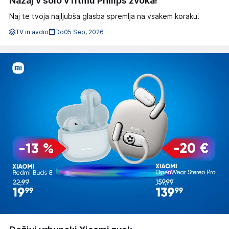
Nazaj v šolo v ritmu Philips zvoka!
Naj te tvoja najljubša glasba spremlja na vsakem koraku!
TV in avdio
Do
05 Sep, 2026