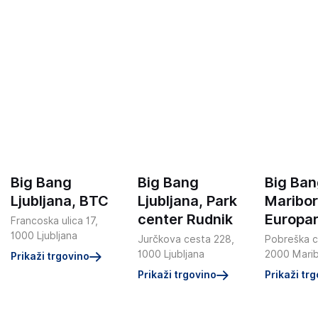
Big Bang
Big Bang
Big Ba
Ljubljana, BTC
Ljubljana, Park
Maribor
center Rudnik
Europa
Francoska ulica 17,
1000 Ljubljana
Jurčkova cesta 228,
Pobreška c
1000 Ljubljana
2000 Mari
Prikaži trgovino
Prikaži trgovino
Prikaži tr