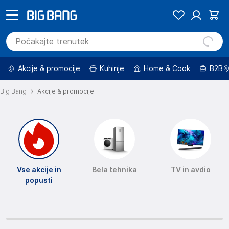
Akcije & promocije
Kuhinje
Home & Cook
B2B
Big Bang
Akcije & promocije
Vse akcije in
Bela tehnika
TV in avdio
popusti