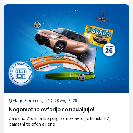
Akcije & promocije
Do
28 Avg, 2026
Nogometna evforija se nadaljuje!
Za samo 2 € si lahko priigraš nov avto, vrhunski TV,
pametni telefon ali eno...