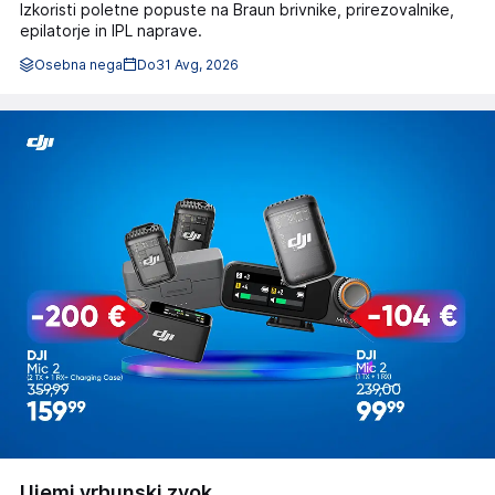
Izkoristi poletne popuste na Braun brivnike, prirezovalnike,
epilatorje in IPL naprave.
Osebna nega
Do
31 Avg, 2026
Ujemi vrhunski zvok