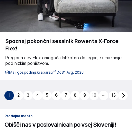
Spoznaj pokončni sesalnik Rowenta X-Force
Flex!
Pregibna cev Flex omogoča lahkotno doseganje umazanije
pod nizkim pohištvom.
Mali gospodinjski aparati
Do
31 Avg, 2026
...
1
2
3
4
5
6
7
8
9
10
13
Prodajna mesta
Obišči nas v poslovalnicah po vsej Sloveniji!