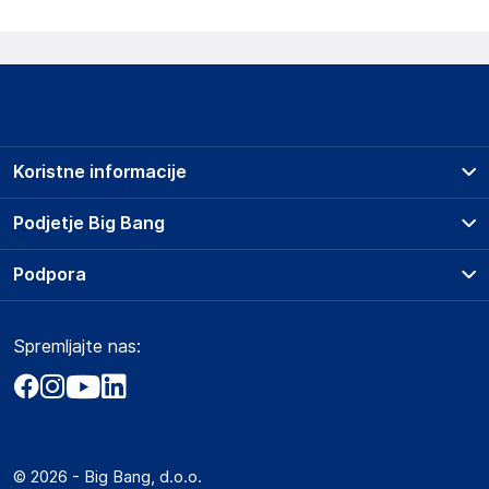
Koristne informacije
Prodajna mesta
Podjetje Big Bang
Splošni pogoji
O podjetju
Podpora
Storitve
Kontakti
Dostava, vnos in odvoz
Pogosta vprašanja
Družbena odgovornost
Načini plačila
Spremljajte nas:
Marketplace
Obvestila za javnost
Nakup na obroke
Kako oddati naročilo?
Akt o digitalnih storitvah
Zavarovanje izdelkov
Vračila in reklamacije
Prodaja podjetjem
Politika zasebnosti
Big Partner - distribucija
Spletni piškotki
© 2026 - Big Bang, d.o.o.
Marketplace za partnerje