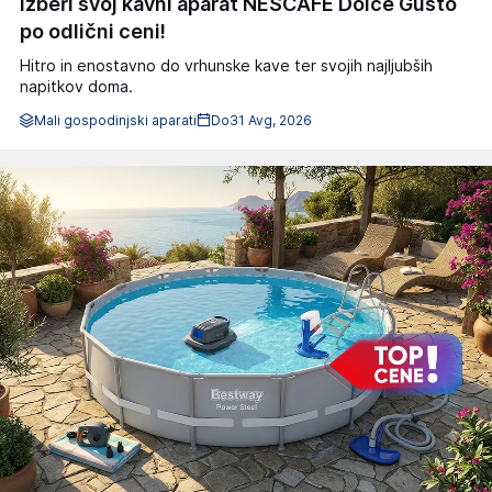
Izberi svoj kavni aparat NESCAFÉ Dolce Gusto
po odlični ceni!
Hitro in enostavno do vrhunske kave ter svojih najljubših
napitkov doma.
Mali gospodinjski aparati
Do
31 Avg, 2026