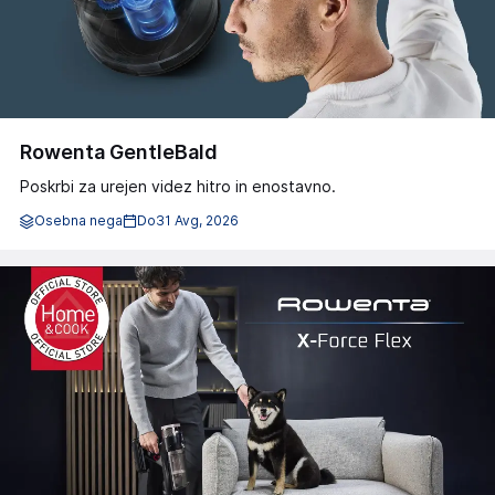
Rowenta GentleBald
Poskrbi za urejen videz hitro in enostavno.
Osebna nega
Do
31 Avg, 2026