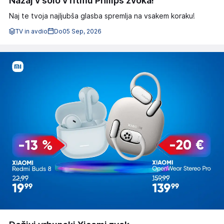
Nazaj v šolo v ritmu Philips zvoka!
Naj te tvoja najljubša glasba spremlja na vsakem koraku!
TV in avdio
Do
05 Sep, 2026