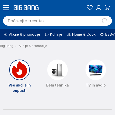
Akcije & promocije
Kuhinje
Home & Cook
B2B
Big Bang
Akcije & promocije
Vse akcije in
Bela tehnika
TV in avdio
popusti