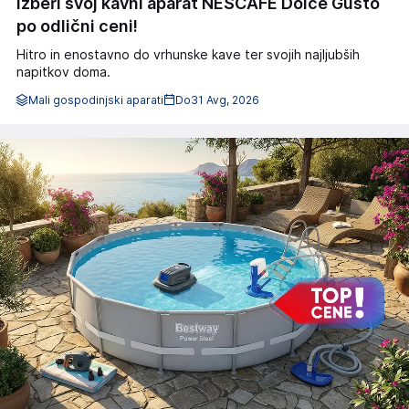
Izberi svoj kavni aparat NESCAFÉ Dolce Gusto
po odlični ceni!
Hitro in enostavno do vrhunske kave ter svojih najljubših
napitkov doma.
Mali gospodinjski aparati
Do
31 Avg, 2026