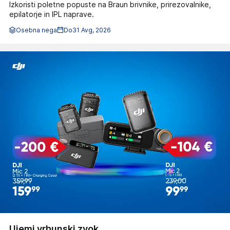
Izkoristi poletne popuste na Braun brivnike, prirezovalnike,
epilatorje in IPL naprave.
Osebna nega
Do
31 Avg, 2026
Ujemi vrhunski zvok