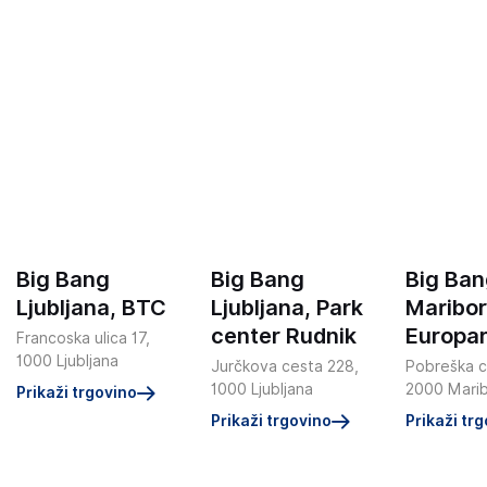
Big Bang
Big Bang
Big Ba
Ljubljana, BTC
Ljubljana, Park
Maribor
center Rudnik
Europa
Francoska ulica 17,
1000 Ljubljana
Jurčkova cesta 228,
Pobreška c
1000 Ljubljana
2000 Mari
Prikaži trgovino
Prikaži trgovino
Prikaži tr