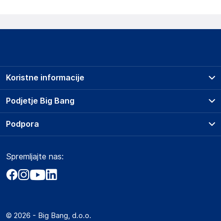
Koristne informacije
Prodajna mesta
Podjetje Big Bang
Splošni pogoji
O podjetju
Podpora
Storitve
Kontakti
Dostava, vnos in odvoz
Pogosta vprašanja
Družbena odgovornost
Načini plačila
Spremljajte nas:
Marketplace
Obvestila za javnost
Nakup na obroke
Kako oddati naročilo?
Akt o digitalnih storitvah
Zavarovanje izdelkov
Vračila in reklamacije
Prodaja podjetjem
Politika zasebnosti
Big Partner - distribucija
Spletni piškotki
© 2026 - Big Bang, d.o.o.
Marketplace za partnerje