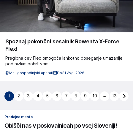
Spoznaj pokončni sesalnik Rowenta X-Force
Flex!
Pregibna cev Flex omogoča lahkotno doseganje umazanije
pod nizkim pohištvom.
Mali gospodinjski aparati
Do
31 Avg, 2026
...
1
2
3
4
5
6
7
8
9
10
13
Prodajna mesta
Obišči nas v poslovalnicah po vsej Sloveniji!