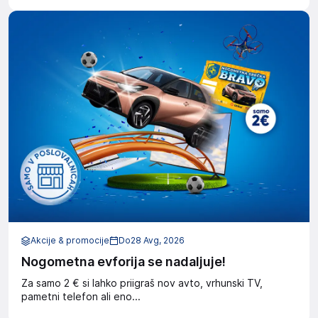
Akcije & promocije
Do
28 Avg, 2026
Nogometna evforija se nadaljuje!
Za samo 2 € si lahko priigraš nov avto, vrhunski TV,
pametni telefon ali eno...