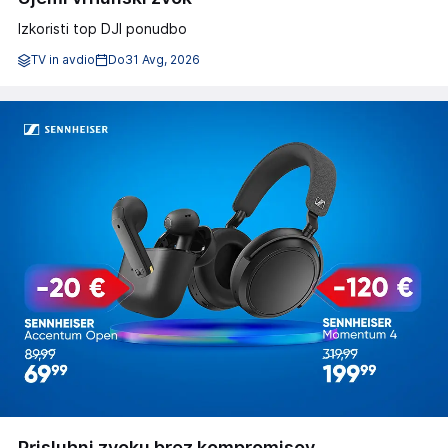
Izkoristi top DJI ponudbo
TV in avdio
Do
31 Avg, 2026
Prisluhni zvoku brez kompromisov