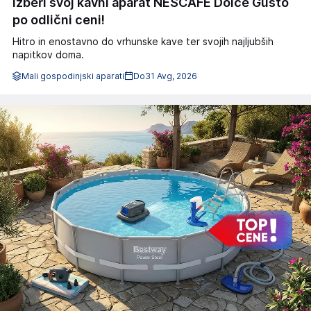
Izberi svoj kavni aparat NESCAFÉ Dolce Gusto
po odlični ceni!
Hitro in enostavno do vrhunske kave ter svojih najljubših
napitkov doma.
Mali gospodinjski aparati
Do
31 Avg, 2026