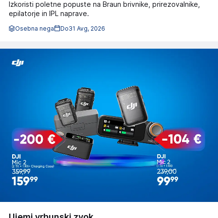
Izkoristi poletne popuste na Braun brivnike, prirezovalnike,
epilatorje in IPL naprave.
Osebna nega
Do
31 Avg, 2026
Ujemi vrhunski zvok