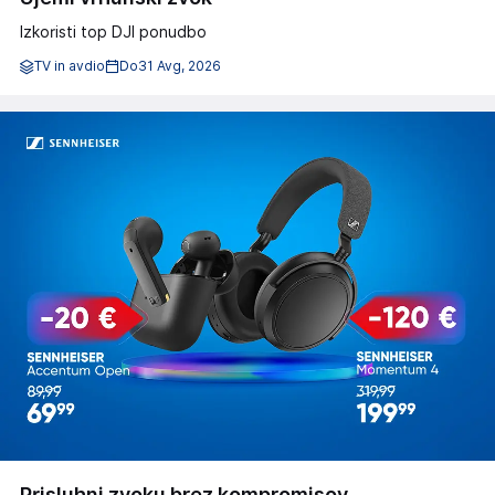
Izkoristi top DJI ponudbo
TV in avdio
Do
31 Avg, 2026
Prisluhni zvoku brez kompromisov