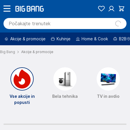
Akcije & promocije
Kuhinje
Home & Cook
B2B
Big Bang
Akcije & promocije
Vse akcije in
Bela tehnika
TV in avdio
popusti