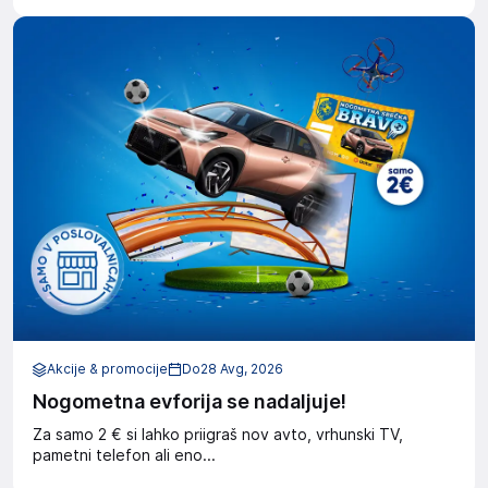
Akcije & promocije
Do
28 Avg, 2026
Nogometna evforija se nadaljuje!
Za samo 2 € si lahko priigraš nov avto, vrhunski TV,
pametni telefon ali eno...