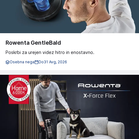
Rowenta GentleBald
Poskrbi za urejen videz hitro in enostavno.
Osebna nega
Do
31 Avg, 2026