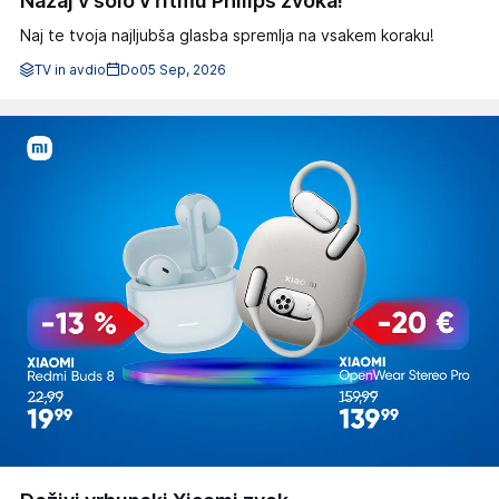
Nazaj v šolo v ritmu Philips zvoka!
Naj te tvoja najljubša glasba spremlja na vsakem koraku!
TV in avdio
Do
05 Sep, 2026