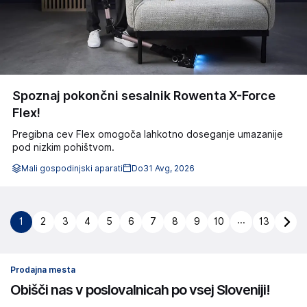
Spoznaj pokončni sesalnik Rowenta X-Force
Flex!
Pregibna cev Flex omogoča lahkotno doseganje umazanije
pod nizkim pohištvom.
Mali gospodinjski aparati
Do
31 Avg, 2026
...
1
2
3
4
5
6
7
8
9
10
13
Prodajna mesta
Obišči nas v poslovalnicah po vsej Sloveniji!