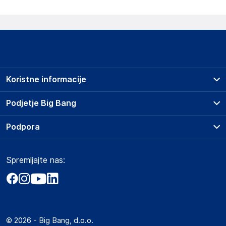
Koristne informacije
Prodajna mesta
Podjetje Big Bang
Splošni pogoji
O podjetju
Podpora
Storitve
Kontakti
Dostava, vnos in odvoz
Pogosta vprašanja
Družbena odgovornost
Načini plačila
Spremljajte nas:
Marketplace
Obvestila za javnost
Nakup na obroke
Kako oddati naročilo?
Akt o digitalnih storitvah
Zavarovanje izdelkov
Vračila in reklamacije
Prodaja podjetjem
Politika zasebnosti
Big Partner - distribucija
Spletni piškotki
© 2026 - Big Bang, d.o.o.
Marketplace za partnerje