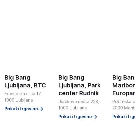
Big Bang
Big Bang
Big Ba
Ljubljana, BTC
Ljubljana, Park
Maribor
center Rudnik
Europa
Francoska ulica 17,
1000 Ljubljana
Jurčkova cesta 228,
Pobreška c
1000 Ljubljana
2000 Mari
Prikaži trgovino
Prikaži trgovino
Prikaži tr