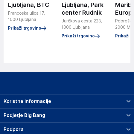
Ljubljana, BTC
Ljubljana, Park
Maribo
center Rudnik
Europ
Francoska ulica 17,
1000 Ljubljana
Jurčkova cesta 228,
Pobreška
1000 Ljubljana
2000 Mar
Prikaži trgovino
Prikaži trgovino
Prikaži t
Koristne informacije
Prodajna mesta
Podjetje Big Bang
Splošni pogoji
O podjetju
Podpora
Storitve