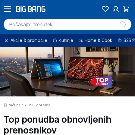
Akcije & promocije
Kuhinje
Home & Cook
B2B
Računalniki in IT oprema
Top ponudba obnovljenih
prenosnikov