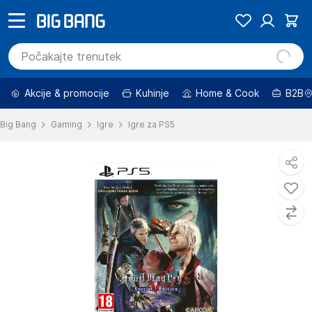
Akcije & promocije
Kuhinje
Home & Cook
B2B
Big Bang
Gaming
Igre
Igre za PS5