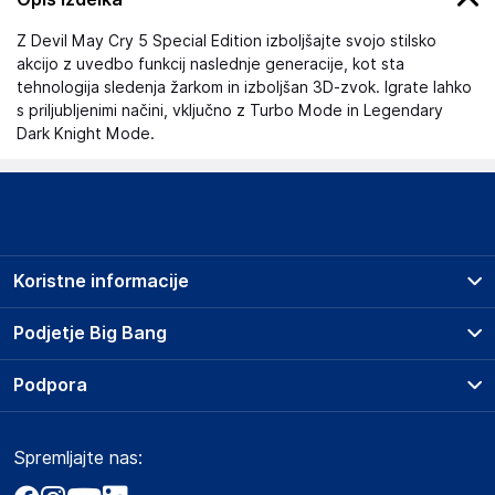
Z Devil May Cry 5 Special Edition izboljšajte svojo stilsko
akcijo z uvedbo funkcij naslednje generacije, kot sta
tehnologija sledenja žarkom in izboljšan 3D-zvok. Igrate lahko
s priljubljenimi načini, vključno z Turbo Mode in Legendary
Dark Knight Mode.
Koristne informacije
Prodajna mesta
Podjetje Big Bang
Splošni pogoji
O podjetju
Podpora
Storitve
Kontakti
Dostava, vnos in odvoz
Pogosta vprašanja
Družbena odgovornost
Načini plačila
Spremljajte nas:
Marketplace
Obvestila za javnost
Nakup na obroke
Kako oddati naročilo?