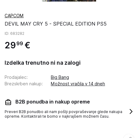
CAPCOM
DEVIL MAY CRY 5 - SPECIAL EDITION PS5
ID
: 683282
29
€
99
Izdelka trenutno ni na zalogi
Prodajalec
:
Big Bang
Brezskrben nakup
:
Možnost vračila v 14 dneh
B2B ponudba in nakup opreme
Preveri B2B ponudbo ali nam pošlji povpraševanje glede nakupa
opreme. Kontaktirali te bomo v najkrajšem možnem času.