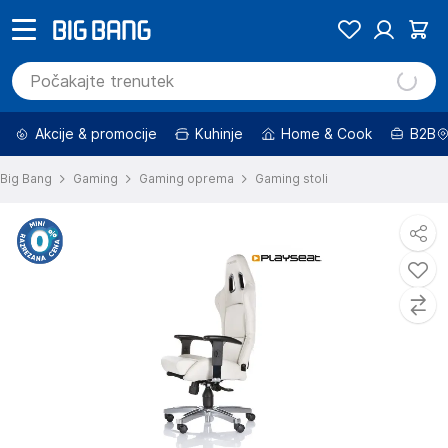
Akcije & promocije
Kuhinje
Home & Cook
B2B
Big Bang
Gaming
Gaming oprema
Gaming stoli