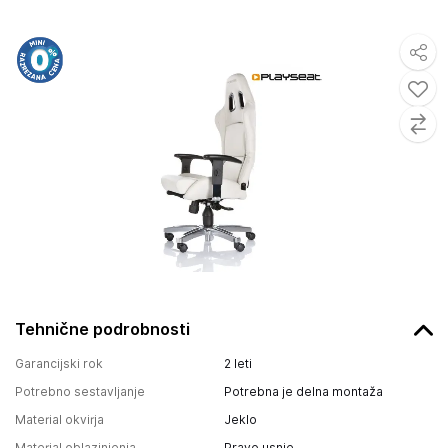
Tehnične podrobnosti
Garancijski rok
2 leti
Potrebno sestavljanje
Potrebna je delna montaža
Material okvirja
Jeklo
Material oblazinjenja
Pravo usnje