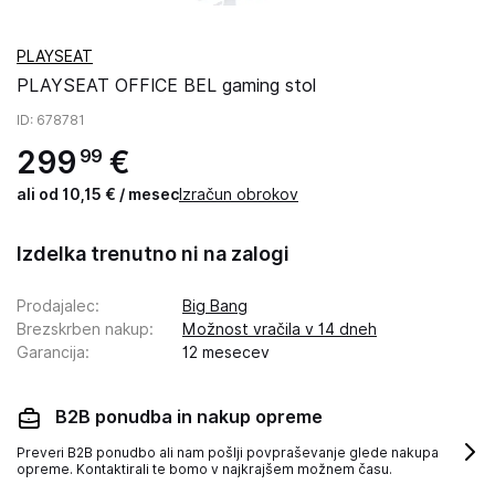
PLAYSEAT
PLAYSEAT OFFICE BEL gaming stol
ID
: 678781
299
€
99
ali od 10,15 € / mesec
Izračun obrokov
Izdelka trenutno ni na zalogi
Prodajalec
:
Big Bang
Brezskrben nakup
:
Možnost vračila v 14 dneh
Garancija
:
12 mesecev
B2B ponudba in nakup opreme
Preveri B2B ponudbo ali nam pošlji povpraševanje glede nakupa
opreme. Kontaktirali te bomo v najkrajšem možnem času.