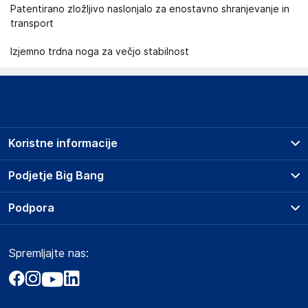
Patentirano zložljivo naslonjalo za enostavno shranjevanje in
transport
Izjemno trdna noga za večjo stabilnost
Koristne informacije
Prodajna mesta
Podjetje Big Bang
Splošni pogoji
O podjetju
Podpora
Storitve
Kontakti
Dostava, vnos in odvoz
Pogosta vprašanja
Družbena odgovornost
Načini plačila
Spremljajte nas:
Marketplace
Obvestila za javnost
Nakup na obroke
Kako oddati naročilo?
Akt o digitalnih storitvah
Zavarovanje izdelkov
Vračila in reklamacije
Prodaja podjetjem
Politika zasebnosti