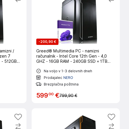
-
200,90 €
mizni /
Greed® Multimedia PC - namizni
yzen 7
računalnik - Intel Core 12th Gen - 4,0
 - 512GB
GHZ - 16GB RAM - 240GB SSD + 1TB
AN - Win11
HDD - DVD+RW - WLAN - Win11 Pro
Na voljo v 1-3 delovnih dneh
Prodajalec
NERO
Brezplačna poštnina
00
599
€
799,90 €