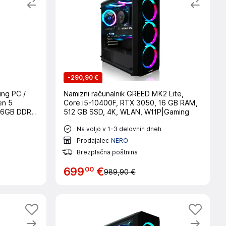
-
290,90 €
ng PC /
Namizni računalnik GREED MK2 Lite,
en 5
Core i5-10400F, RTX 3050, 16 GB RAM,
 16GB DDR4
512 GB SSD, 4K, WLAN, W11P|Gaming
- WLAN -
Na voljo v 1-3 delovnih dneh
Prodajalec
NERO
Brezplačna poštnina
00
699
€
989,90 €