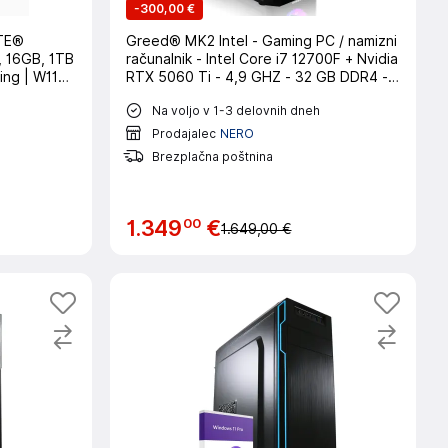
-
300,00 €
YTE®
Greed® MK2 Intel - Gaming PC / namizni
, 16GB, 1TB
računalnik - Intel Core i7 12700F + Nvidia
ing | W11P
RTX 5060 Ti - 4,9 GHZ - 32 GB DDR4 -
1TB SSD - WLAN - Win11 Pro
Na voljo v 1-3 delovnih dneh
Prodajalec
NERO
Brezplačna poštnina
00
1
.
349
€
1.649,00 €