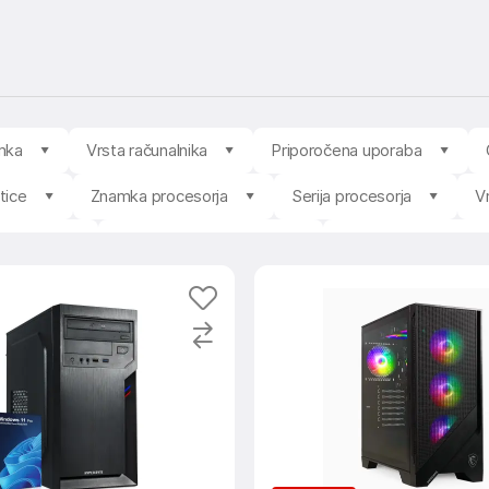
mka
Vrsta računalnika
Priporočena uporaba
tice
Znamka procesorja
Serija procesorja
V
riključki
Brezžična povezljivost
Nadgradljiv pomnilni
c
Stanje izdelka