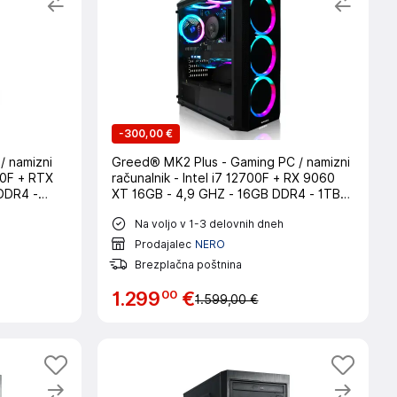
-
300,00 €
/ namizni
Greed® MK2 Plus - Gaming PC / namizni
400F + RTX
računalnik - Intel i7 12700F + RX 9060
DDR4 -
XT 16GB - 4,9 GHZ - 16GB DDR4 - 1TB
o
SSD - WLAN - Win11 Pro
Na voljo v 1-3 delovnih dneh
Prodajalec
NERO
Brezplačna poštnina
00
1
.
299
€
1.599,00 €