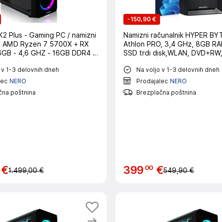
-
150,90 €
ng PC / namizni
Namizni računalnik HYPER B
 - AMD Ryzen 7 5700X + RX
Athlon PRO, 3,4 GHz, 8GB R
GB - 4,6 GHZ - 16GB DDR4 -
SSD trdi disk,WLAN, DVD+RW,
WLAN - Win11 Pro
Win11 Pro | Pisarniški
 v 1-3 delovnih dneh
Na voljo v 1-3 delovnih dneh
lec
NERO
Prodajalec
NERO
čna poštnina
Brezplačna poštnina
00
€
399
€
1.499,00 €
549,90 €