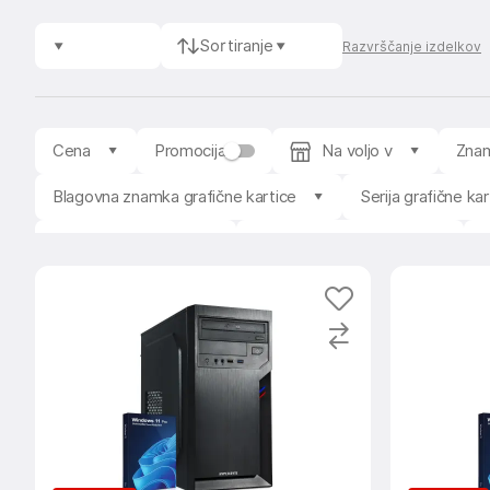
Sortiranje
Razvrščanje izdelkov
Cena
Promocija
Na voljo v
Zna
Blagovna znamka grafične kartice
Serija grafične kar
HDD velikost diska
Zmogljivost pomnilnika
P
Povprečna ocena
Razpoložljivost
Prodajale