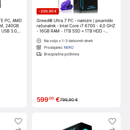
-
200,90 €
YTE PC, AMD
Greed® Ultra 7 PC - namizni / pisarniški
AM, 240GB
računalnik - Intel Core i7 6700 - 4,0 GHZ
 USB 3.0,
- 16GB RAM - 1TB SSD + 1TB HDD -
DVD+RW - USB3.0 - WLAN - Win11 Pro
Na voljo v 1-3 delovnih dneh
Prodajalec
NERO
Brezplačna poštnina
00
599
€
799,90 €