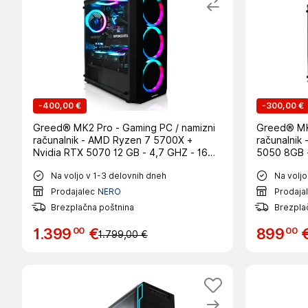
-
400,00 €
-
300,00 €
Greed® MK2 Pro - Gaming PC / namizni
Greed® MK2
računalnik - AMD Ryzen 7 5700X +
računalnik
Nvidia RTX 5070 12 GB - 4,7 GHZ - 16
5050 8GB -
GB DDR4 - 2TB SSD - 4K - WLAN - Win11
512GB SSD 
Na voljo v 1-3 delovnih dneh
Na voljo
Pro
Prodajalec
NERO
Prodaja
Brezplačna poštnina
Brezpla
00
00
1
.
399
€
899
1.799,00 €