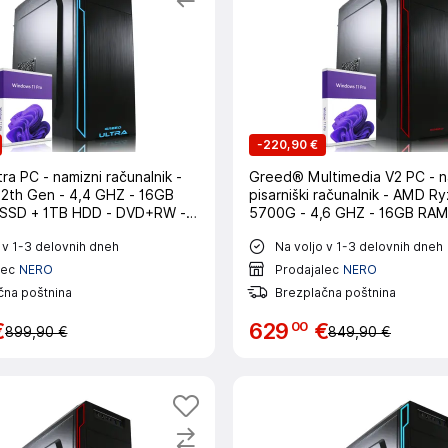
-
220,90 €
a PC - namizni računalnik -
Greed® Multimedia V2 PC - na
 12th Gen - 4,4 GHZ - 16GB
pisarniški računalnik - AMD R
 SSD + 1TB HDD - DVD+RW -
5700G - 4,6 GHZ - 16GB RAM
WLAN - Win11 Pro
SSD - DVD+RW - USB 3.1 - WL
 v 1-3 delovnih dneh
Na voljo v 1-3 delovnih dneh
Pro
lec
NERO
Prodajalec
NERO
čna poštnina
Brezplačna poštnina
00
€
629
€
899,90 €
849,90 €