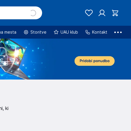
na mesta
Storitve
UAU klub
Kontakt
i, ki