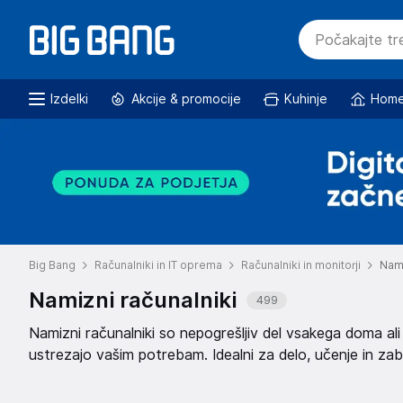
Izdelki
Akcije & promocije
Kuhinje
Home
Big Bang
Računalniki in IT oprema
Računalniki in monitorji
Nami
Namizni računalniki
499
Namizni računalniki so nepogrešljiv del vsakega doma ali p
ustrezajo vašim potrebam. Idealni za delo, učenje in za