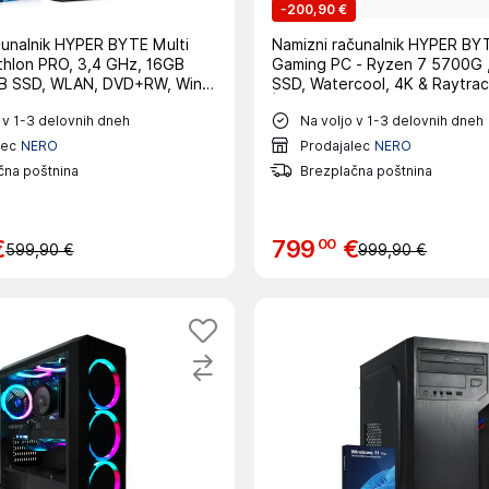
-
200,90 €
čunalnik HYPER BYTE Multi
Namizni računalnik HYPER B
hlon PRO, 3,4 GHz, 16GB
Gaming PC - Ryzen 7 5700G 
B SSD, WLAN, DVD+RW, Win11
SSD, Watercool, 4K & Raytrac
iški
| Namizni PC
 v 1-3 delovnih dneh
Na voljo v 1-3 delovnih dneh
lec
NERO
Prodajalec
NERO
čna poštnina
Brezplačna poštnina
00
€
799
€
599,90 €
999,90 €