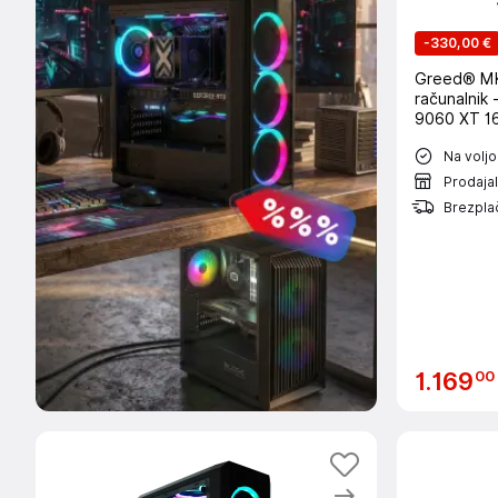
-
330,00 €
Greed® MK2 Plus - Gami
računalnik
9060 XT 16
1TB SSD - 
Na voljo
Prodaja
Brezpla
00
1
.
169