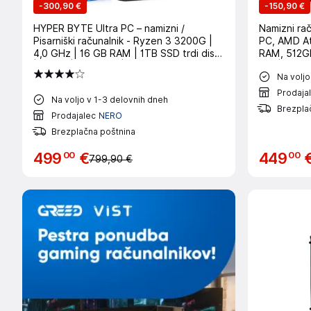
-
300,90 €
-
150,90 €
HYPER BYTE Ultra PC – namizni /
Namizni ra
Pisarniški računalnik - Ryzen 3 3200G |
PC, AMD At
4,0 GHz | 16 GB RAM | 1TB SSD trdi disk
RAM, 512G
| WLAN | DVD+RW | Win 11 Pro
Pro | Pisarn
Na voljo
Prodaja
Na voljo v 1-3 delovnih dneh
Brezpla
Prodajalec
NERO
Brezplačna poštnina
00
00
499
€
449
799,90 €