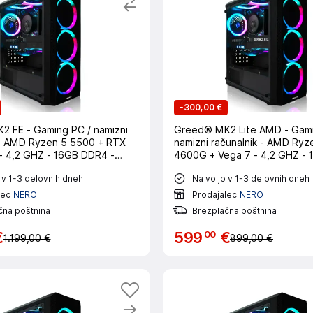
-
300,00 €
 FE - Gaming PC / namizni
Greed® MK2 Lite AMD - Gami
 - AMD Ryzen 5 5500 + RTX
namizni računalnik - AMD Ryz
 4,2 GHZ - 16GB DDR4 -
4600G + Vega 7 - 4,2 GHZ -
- WLAN - Win11 Pro
RAM - 512 GB SSD - USB 3.0 
 v 1-3 delovnih dneh
Na voljo v 1-3 delovnih dneh
Win11 Pro
lec
NERO
Prodajalec
NERO
čna poštnina
Brezplačna poštnina
00
€
599
€
1.199,00 €
899,00 €