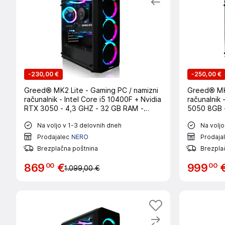
-
230,00 €
-
250,00 €
Greed® MK2 Lite - Gaming PC / namizni
Greed® MK2
računalnik - Intel Core i5 10400F + Nvidia
računalnik
RTX 3050 - 4,3 GHZ - 32 GB RAM -
5050 8GB -
512GB SSD - WLAN - Win11 Pro
512GB SSD 
Na voljo v 1-3 delovnih dneh
Na voljo
Prodajalec
NERO
Prodaja
Brezplačna poštnina
Brezpla
00
00
869
€
999
1.099,00 €