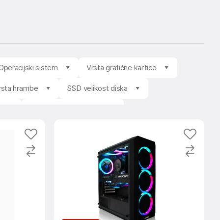
Operacijski sistem
Vrsta grafične kartice
rsta hrambe
SSD velikost diska
k
Takt pomnilnika [MHz]