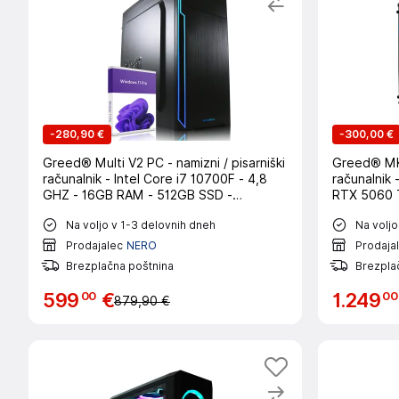
-
280,90 €
-
300,00 €
Greed® Multi V2 PC - namizni / pisarniški
Greed® MK2
računalnik - Intel Core i7 10700F - 4,8
računalnik 
GHZ - 16GB RAM - 512GB SSD -
RTX 5060 T
DVD+RW - USB 3.1 - WLAN - Win11 Pro
1TB SSD - 
Na voljo v 1-3 delovnih dneh
Na voljo
Prodajalec
NERO
Prodaja
Brezplačna poštnina
Brezpla
00
00
599
€
1
.
249
879,90 €