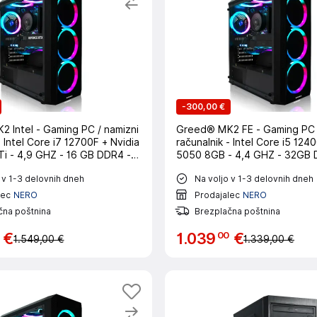
-
300,00 €
 Intel - Gaming PC / namizni
Greed® MK2 FE - Gaming PC 
- Intel Core i7 12700F + Nvidia
računalnik - Intel Core i5 12
i - 4,9 GHZ - 16 GB DDR4 -
5050 8GB - 4,4 GHZ - 32GB 
4K - WLAN - Win11 P
512GB SSD - WLAN - Win11 Pr
 v 1-3 delovnih dneh
Na voljo v 1-3 delovnih dneh
lec
NERO
Prodajalec
NERO
čna poštnina
Brezplačna poštnina
00
€
1
.
039
€
1.549,00 €
1.339,00 €