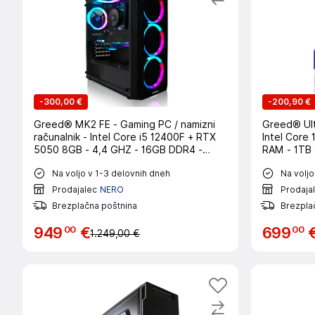
-
300,00 €
-
200,90 €
Greed® MK2 FE - Gaming PC / namizni
Greed® Ultr
računalnik - Intel Core i5 12400F + RTX
Intel Core
5050 8GB - 4,4 GHZ - 16GB DDR4 -
RAM - 1TB
512GB SSD - WLAN - Win11 Pro
USB 3.0 - 
Na voljo v 1-3 delovnih dneh
Na voljo
Prodajalec
NERO
Prodaja
Brezplačna poštnina
Brezpla
00
00
949
€
699
1.249,00 €