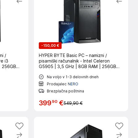
-
150,00 €
i /
HYPER BYTE Basic PC – namizni /
re i3
pisarniški računalnik - Intel Celeron
 | 256GB
G5905 | 3,5 GHz | 8GB RAM | 256GB
W | Win11
SSD | WLAN | DVD+RW | USB 3.0 |
Na voljo v 1-3 delovnih dneh
Windows 11
Prodajalec
NERO
Brezplačna poštnina
90
399
€
549,90 €