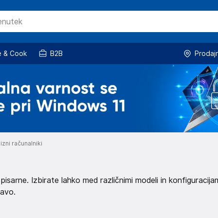
 & Cook
B2B
Prodaj
zni računalniki
isarne. Izbirate lahko med različnimi modeli in konfiguracijam
bavo.