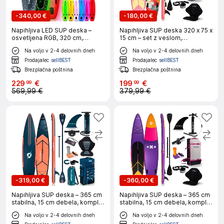
-
340,00 €
-
180,00 €
Napihljiva LED SUP deska –
Napihljiva SUP deska 320 x 75 x
osvetljena RGB, 320 cm,
15 cm – set z veslom,
stabilna, komplet SUP + kajak,
sedežem, torbo in pumpko
Na voljo v 2-4 delovnih dneh
Na voljo v 2-4 delovnih dneh
nosilnost 150 kg THUNDER®
THUNDER® VIOSA
MOSSA
Prodajalec
sellBEST
Prodajalec
sellBEST
Brezplačna poštnina
Brezplačna poštnina
229
€
199
€
99
99
569,99 €
379,99 €
-
319,00 €
-
360,00 €
Napihljiva SUP deska – 365 cm
Napihljiva SUP deska – 365 cm
stabilna, 15 cm debela, komplet
stabilna, 15 cm debela, komplet
z veslom in sedežem
z veslom in sedežem
Na voljo v 2-4 delovnih dneh
Na voljo v 2-4 delovnih dneh
(nosilnost 150 kg) THUNDER®
(nosilnost 150 kg) THUNDER®