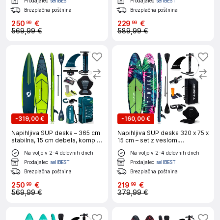
MISTY
SHARPE
Prodajalec
sellBEST
Prodajalec
sellBEST
Brezplačna poštnina
Brezplačna poštnina
250
€
229
€
99
99
569,99 €
589,99 €
-
319,00 €
-
160,00 €
Napihljiva SUP deska – 365 cm
Napihljiva SUP deska 320 x 75 x
stabilna, 15 cm debela, komplet
15 cm – set z veslom,
z veslom in sedežem
sedežem, torbo in pumpko
Na voljo v 2-4 delovnih dneh
Na voljo v 2-4 delovnih dneh
(nosilnost 150 kg) THUNDER®
THUNDER® TROPI
VISO
Prodajalec
sellBEST
Prodajalec
sellBEST
Brezplačna poštnina
Brezplačna poštnina
250
€
219
€
99
99
569,99 €
379,99 €