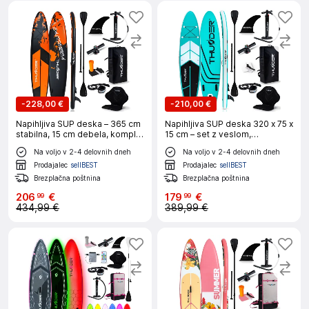
-
228,00 €
-
210,00 €
Napihljiva SUP deska – 365 cm
Napihljiva SUP deska 320 x 75 x
stabilna, 15 cm debela, komplet
15 cm – set z veslom,
z veslom in sedežem
sedežem, torbo in pumpko
Na voljo v 2-4 delovnih dneh
Na voljo v 2-4 delovnih dneh
(nosilnost 150 kg) THUNDER®
THUNDER® COAST-MINT
EARTH
Prodajalec
sellBEST
Prodajalec
sellBEST
Brezplačna poštnina
Brezplačna poštnina
206
€
179
€
99
99
434,99 €
389,99 €