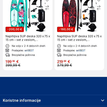
-
200,00 €
-
160,00 €
Napihljiva SUP deska 320 x 75 x
Napihljiva SUP deska 320 x 75 x
15 cm – set z veslom,
15 cm – set z veslom,
sedežem, torbo in pumpko
sedežem, torbo in pumpko
Na voljo v 2-4 delovnih dneh
Na voljo v 2-4 delovnih dneh
THUNDER® FLAMI
THUNDER® MOTH
Prodajalec
sellBEST
Prodajalec
sellBEST
Brezplačna poštnina
Brezplačna poštnina
199
€
219
€
99
99
399,99 €
379,99 €
Koristne informacije