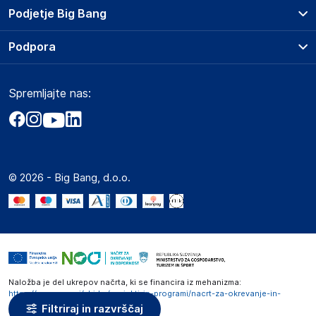
Prodajna mesta
Podjetje Big Bang
Splošni pogoji
O podjetju
Podpora
Storitve
Kontakti
Dostava, vnos in odvoz
Pogosta vprašanja
Družbena odgovornost
Načini plačila
Spremljajte nas:
Marketplace
Obvestila za javnost
Nakup na obroke
Kako oddati naročilo?
Akt o digitalnih storitvah
Zavarovanje izdelkov
Vračila in reklamacije
Prodaja podjetjem
Politika zasebnosti
Big Partner - distribucija
Spletni piškotki
© 2026 - Big Bang, d.o.o.
Marketplace za partnerje
Novosti
Interna varna linija za prijavo kršitev po ZZPRI
Zaposlitev
Naložba je del ukrepov načrta, ki se financira iz mehanizma:
https://www.gov.si/zbirke/projekti-in-programi/nacrt-za-okrevanje-in-
odpornost
Filtriraj in razvrščaj