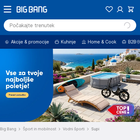
Akcije & promocije
Kuhinje
Home & Cook
B2B
Big Bang
Šport in mobilnost
Vodni športi
Supi