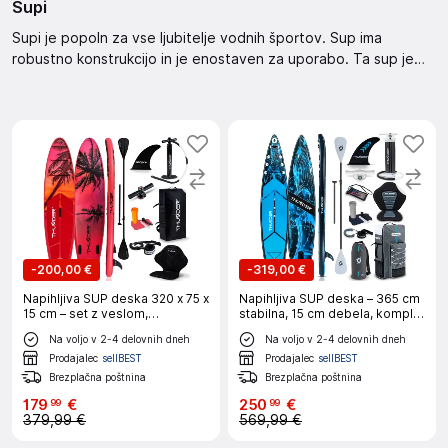
Supi
Supi je popoln za vse ljubitelje vodnih športov. Sup ima
robustno konstrukcijo in je enostaven za uporabo. Ta sup je
idealen za raziskovanje obale ali sproščujočo vožnjo po mirni
vodi. Odlična izbira za aktivne dni na jezeru ali morju.
-
200,00 €
-
319,00 €
Napihljiva SUP deska 320 x 75 x
Napihljiva SUP deska – 365 cm
15 cm – set z veslom,
stabilna, 15 cm debela, komplet
sedežem, torbo in pumpko
z veslom in sedežem + GoPro
Na voljo v 2-4 delovnih dneh
Na voljo v 2-4 delovnih dneh
THUNDER® ISLE
mount THUNDER® BLUET
Prodajalec
sellBEST
Prodajalec
sellBEST
Brezplačna poštnina
Brezplačna poštnina
179
€
250
€
99
99
379,99 €
569,99 €