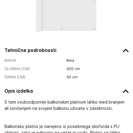
Tehnične podrobnosti
BARVA
Bela
GLOBINA [CM]
400
cm
ŠIRINA [CM]
90
cm
Opis izdelka
S tem vodoodpornim balkonskim platnom lahko med branjem
ali sončenjem na svojem balkonu uživate v zasebnosti.
Balkonsko platno je narejeno iz posebnega oksforda s PU
oblogo, zato je odporno na veter in vodo. Platno se lahko