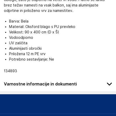
brez težav namesti na vsak balkon, saj ima aluminijaste
odprtine in priloženo vrv za namestitev.
Barva: Bela
Material: Oksford blago s PU prevleko
Velikost: 90 x 400 cm (D x Š)
Vodoodporno
UV zaščita
Aluminijasti obročki
Priložena 12 m PE vrv
Potrebno sestavljanje: Ne
134893
Varnostne informacije in dokumenti
Podatki o proizvajalcu
Podatki o proizvajalcu vključujejo informacije (naziv, naslov,
državo in elektronski naslov) povezane s proizvajalcem
izdelka.