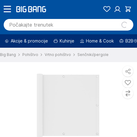
Akcije & promocije
Kuhinje
Home & Cook
B2B
Big Bang
Pohištvo
Vrtno pohištvo
Senčniki/pergole