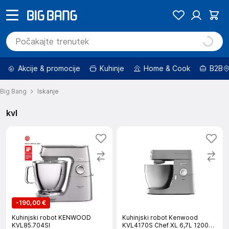
Akcije & promocije
Kuhinje
Home & Cook
B2B
Big Bang
Iskanje
kvl
-
190,00 €
Kuhinjski robot KENWOOD
Kuhinjski robot Kenwood
KVL85.704SI
KVL4170S Chef XL 6,7L 1200W