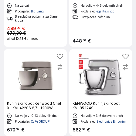
srebrn
Na zalogi
Na voljo v 4-6 delovnih dneh
Prodajalec
Big Bang
Prodajalec
egenta.shop
Brezplačna poštnina za člane
Brezplačna poštnina
kluba
489
€
99
679,99 €
ali od
10,73 €
/ mesec
448
€
66
Kuhinjski robot Kenwood Chef
KENWOOD Kuhinjski robot
XL KVL4220S 6,7L 1200W
KVL85.124SI
Na voljo v 10-13 delovnih dneh
Na voljo v 3-6 delovnih dneh
Prodajalec
XuPe GROUP
Prodajalec
Electronics Emporium
670
€
562
€
32
66