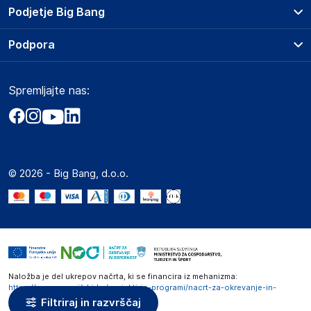
Prodajna mesta
Podjetje Big Bang
Splošni pogoji
O podjetju
Podpora
Storitve
Kontakti
Dostava, vnos in odvoz
Pogosta vprašanja
Družbena odgovornost
Načini plačila
Spremljajte nas:
Marketplace
Obvestila za javnost
Nakup na obroke
Kako oddati naročilo?
Akt o digitalnih storitvah
Zavarovanje izdelkov
Vračila in reklamacije
Prodaja podjetjem
Politika zasebnosti
Big Partner - distribucija
Spletni piškotki
© 2026 - Big Bang, d.o.o.
Marketplace za partnerje
Novosti
Interna varna linija za prijavo kršitev po ZZPRI
Zaposlitev
Naložba je del ukrepov načrta, ki se financira iz mehanizma:
https://www.gov.si/zbirke/projekti-in-programi/nacrt-za-okrevanje-in-
odpornost
Filtriraj in razvrščaj