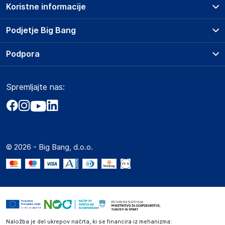
Koristne informacije
Prodajna mesta
Podjetje Big Bang
Splošni pogoji
O podjetju
Podpora
Storitve
Kontakti
Dostava, vnos in odvoz
Pogosta vprašanja
Družbena odgovornost
Načini plačila
Spremljajte nas:
Marketplace
Obvestila za javnost
Nakup na obroke
Kako oddati naročilo?
Akt o digitalnih storitvah
Zavarovanje izdelkov
Vračila in reklamacije
Prodaja podjetjem
Politika zasebnosti
Big Partner - distribucija
Spletni piškotki
© 2026 - Big Bang, d.o.o.
Marketplace za partnerje
Novosti
Interna varna linija za prijavo kršitev po ZZPRI
Zaposlitev
Naložba je del ukrepov načrta, ki se financira iz mehanizma: