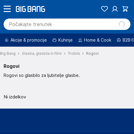
Akcije & promocije
Kuhinje
Home & Cook
B2B
Big Bang
Glasba, glasbila in filmi
Trobila
Rogovi
Rogovi
Rogovi so glasbilo za ljubitelje glasbe.
Ni izdelkov