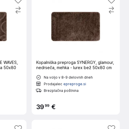
ME WAVES,
Kopalniška preproga SYNERGY, glamour,
ava 50x80
nedrseča, mehka - lurex bež 50x80 cm
Na voljo v 8-9 delovnih dneh
Prodajalec
epreproge.si
Brezplačna poštnina
99
39
€