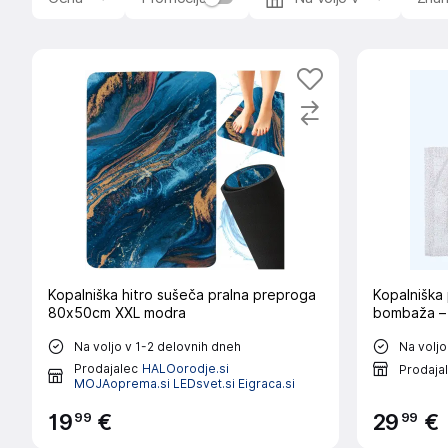
Kopalniška hitro sušeča pralna preproga
Kopalniška 
80x50cm XXL modra
bombaža –
Na voljo v 1-2 delovnih dneh
Na voljo
Prodajalec
HALOorodje.si
Prodaja
MOJAoprema.si LEDsvet.si Eigraca.si
99
99
19
€
29
€