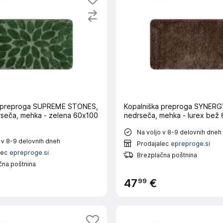
a preproga SUPREME STONES,
Kopalniška preproga SYNERGY
rseča, mehka - zelena 60x100
nedrseča, mehka - lurex bež
Na voljo v 8-9 delovnih dneh
 v 8-9 delovnih dneh
Prodajalec
epreproge.si
lec
epreproge.si
Brezplačna poštnina
čna poštnina
99
47
€