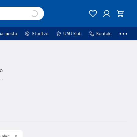
na mesta
Storitve
UAU klub
Kontakt
no
jalec