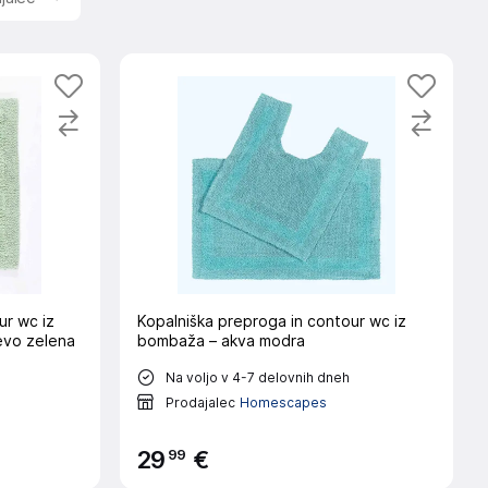
r wc iz
Kopalniška preproga in contour wc iz
evo zelena
bombaža – akva modra
Na voljo v 4-7 delovnih dneh
Prodajalec
Homescapes
99
29
€