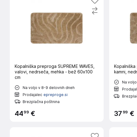
Kopalniška preproga SUPREME WAVES,
Kopalnišk
valovi, nedrseča, mehka - bež 60x100
kamni, ned
cm
Na voljo
Na voljo v 8-9 delovnih dneh
Prodaja
Prodajalec
epreproge.si
Brezpla
Brezplačna poštnina
99
99
44
€
37
€