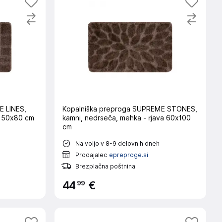
E LINES,
Kopalniška preproga SUPREME STONES,
va 50x80 cm
kamni, nedrseča, mehka - rjava 60x100
cm
Na voljo v 8-9 delovnih dneh
Prodajalec
epreproge.si
Brezplačna poštnina
99
44
€