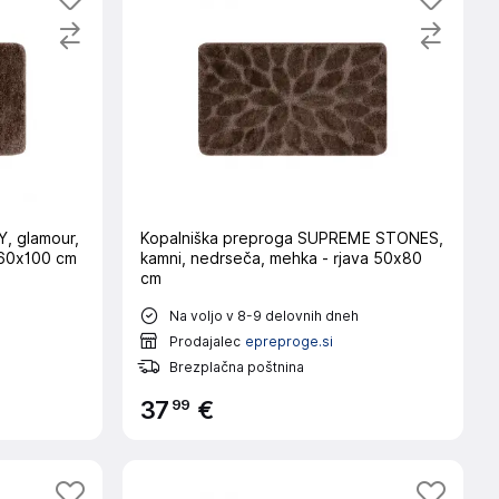
, glamour,
Kopalniška preproga SUPREME STONES,
 60x100 cm
kamni, nedrseča, mehka - rjava 50x80
cm
Na voljo v 8-9 delovnih dneh
Prodajalec
epreproge.si
Brezplačna poštnina
99
37
€