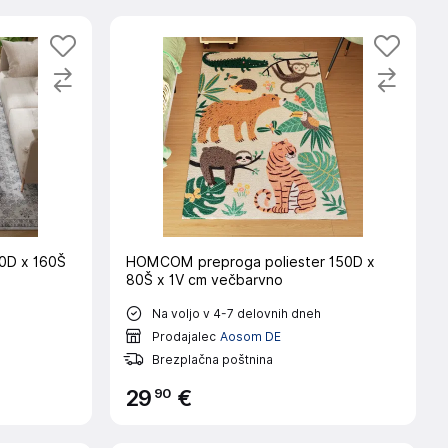
0D x 160Š
HOMCOM preproga poliester 150D x
80Š x 1V cm večbarvno
Na voljo v 4-7 delovnih dneh
Prodajalec
Aosom DE
Brezplačna poštnina
90
29
€