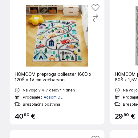
HOMCOM preproga poliester 160D x
HOMCOM pr
120Š x 1V cm večbarvno
80Š x 1,5V
Na voljo v 4-7 delovnih dneh
Na voljo
Prodajalec
Aosom DE
Prodaja
Brezplačna poštnina
Brezpla
90
90
40
€
29
€