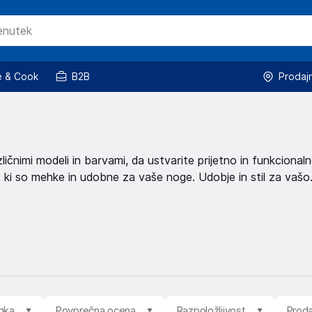
 & Cook
B2B
Prodaj
ičnimi modeli in barvami, da ustvarite prijetno in funkcional
i, ki so mehke in udobne za vaše noge. Udobje in stil za vašo
mka
Povprečna ocena
Razpoložljivost
Proda