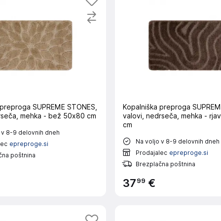
a preproga SUPREME STONES,
Kopalniška preproga SUPRE
rseča, mehka - bež 50x80 cm
valovi, nedrseča, mehka - rj
cm
 v 8-9 delovnih dneh
Na voljo v 8-9 delovnih dneh
lec
epreproge.si
Prodajalec
epreproge.si
čna poštnina
Brezplačna poštnina
99
37
€