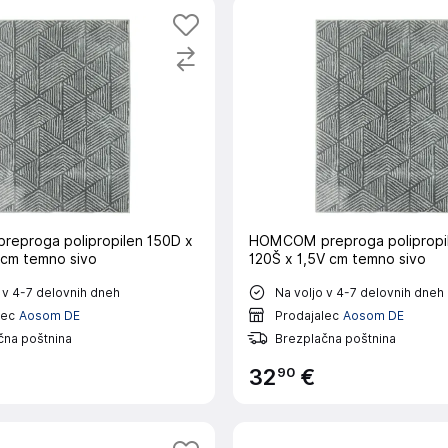
eproga polipropilen 150D x
HOMCOM preproga polipropi
 cm temno sivo
120Š x 1,5V cm temno sivo
 v 4-7 delovnih dneh
Na voljo v 4-7 delovnih dneh
lec
Aosom DE
Prodajalec
Aosom DE
čna poštnina
Brezplačna poštnina
90
32
€