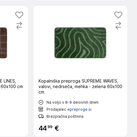
E LINES,
Kopalniška preproga SUPREME WAVES,
va 60x100 cm
valovi, nedrseča, mehka - zelena 60x100
cm
Na voljo v 8-9 delovnih dneh
Prodajalec
epreproge.si
Brezplačna poštnina
99
44
€