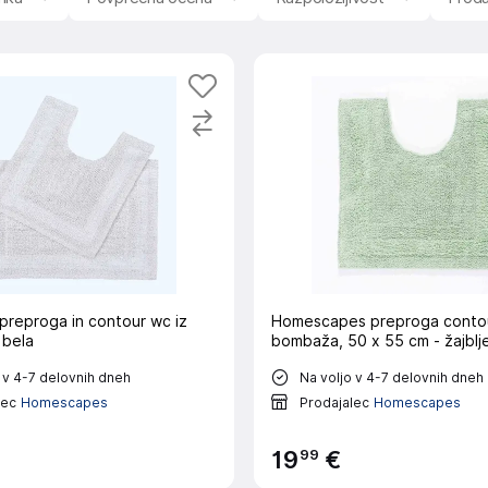
preproga in contour wc iz
Homescapes preproga contou
 bela
bombaža, 50 x 55 cm - žajblj
 v 4-7 delovnih dneh
Na voljo v 4-7 delovnih dneh
lec
Homescapes
Prodajalec
Homescapes
99
19
€