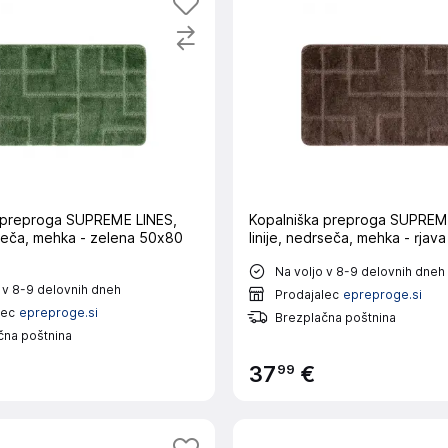
 preproga SUPREME LINES,
Kopalniška preproga SUPREM
rseča, mehka - zelena 50x80
linije, nedrseča, mehka - rja
Na voljo v 8-9 delovnih dneh
 v 8-9 delovnih dneh
Prodajalec
epreproge.si
lec
epreproge.si
Brezplačna poštnina
čna poštnina
99
37
€