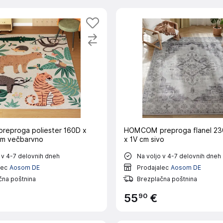
eproga poliester 160D x
HOMCOM preproga flanel 23
cm večbarvno
x 1V cm sivo
 v 4-7 delovnih dneh
Na voljo v 4-7 delovnih dneh
lec
Aosom DE
Prodajalec
Aosom DE
čna poštnina
Brezplačna poštnina
90
55
€