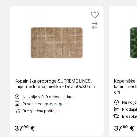
Kopalniška preproga SUPREME LINES,
Kopalnišk
linije, nedrseča, mehka - bež 50x80 cm
kamni, ned
cm
Na voljo v 8-9 delovnih dneh
Na voljo
Prodajalec
epreproge.si
Prodaja
Brezplačna poštnina
Brezpla
99
99
37
€
37
€