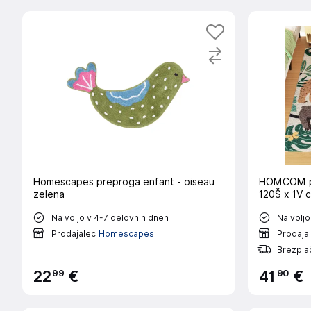
Homescapes preproga enfant - oiseau
HOMCOM pr
zelena
120Š x 1V 
Na voljo v 4-7 delovnih dneh
Na voljo
Prodajalec
Homescapes
Prodaja
Brezpla
99
90
22
€
41
€