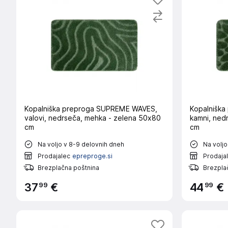
Kopalniška preproga SUPREME WAVES,
Kopalnišk
valovi, nedrseča, mehka - zelena 50x80
kamni, ned
cm
cm
Na voljo v 8-9 delovnih dneh
Na voljo
Prodajalec
epreproge.si
Prodaja
Brezplačna poštnina
Brezpla
99
99
37
€
44
€