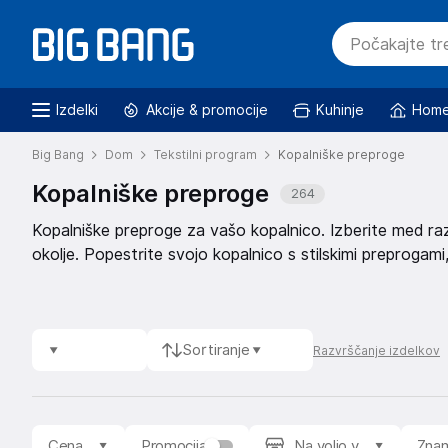
Izdelki
Akcije & promocije
Kuhinje
Home
Big Bang
Dom
Tekstilni program
Kopalniške preproge
Kopalniške preproge
264
Kopalniške preproge za vašo kopalnico. Izberite med razl
okolje. Popestrite svojo kopalnico s stilskimi preprogam
kopalnico.
Sortiranje
Razvrščanje izdelkov
Cena
Promocija
Na voljo v
Zna