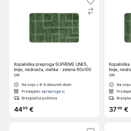
Kopalniška preproga SUPREME LINES,
Kopalniška
linije, nedrseča, mehka - zelena 60x100
linije, ned
cm
cm
Na voljo v 8-9 delovnih dneh
Na voljo
Prodajalec
epreproge.si
Prodaja
Brezplačna poštnina
Brezpla
99
99
44
€
37
€