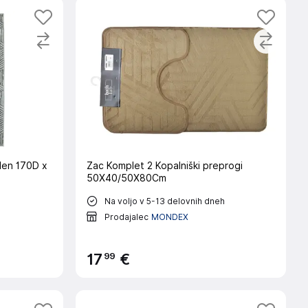
len 170D x
Zac Komplet 2 Kopalniški preprogi
50X40/50X80Cm
Na voljo v 5-13 delovnih dneh
Prodajalec
MONDEX
99
17
€