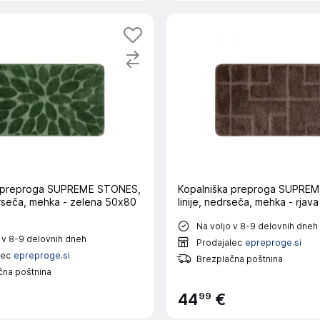
a preproga SUPREME STONES,
Kopalniška preproga SUPREM
rseča, mehka - zelena 50x80
linije, nedrseča, mehka - rja
Na voljo v 8-9 delovnih dneh
 v 8-9 delovnih dneh
Prodajalec
epreproge.si
lec
epreproge.si
Brezplačna poštnina
čna poštnina
99
44
€