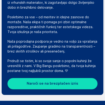
iz vrhunskih materialov, ki zagotavljajo dolgo življenjsko
dobo in brezhibno delovanje.
Poskrbimo za vse – od meritev in idejne zasnove do
montaže. Naša ekipa ti pomaga pri izbiri optimalne
razporeditve, praktičnih funkcij ter estetskega videza.
Tvoja izkušnja je naša prioriteta.
Naša poprodajna podpora je vedno na voljo za vprašanja
ali prilagoditve. Zaupanje gradimo na transparentnosti –
brez skritih stroškov ali presenečenj.
Pridruži se tistim, ki so svoje sanje o popolni kuhinji že
uresničili z nami. V Big Bangu poskrbimo, da tvoja kuhinja
postane tvoj najljubši prostor doma. 💛
Naroči se na brezplačen izris