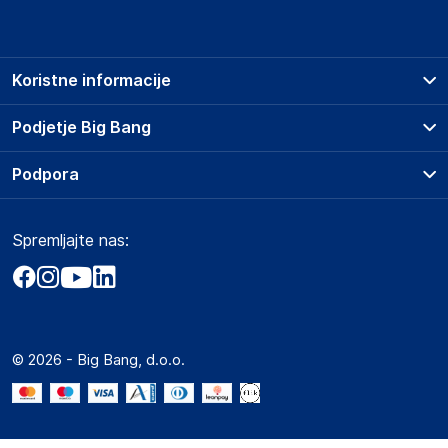
Koristne informacije
Prodajna mesta
Podjetje Big Bang
Splošni pogoji
O podjetju
Podpora
Storitve
Kontakti
Dostava, vnos in odvoz
Pogosta vprašanja
Družbena odgovornost
Načini plačila
Spremljajte nas:
Marketplace
Obvestila za javnost
Nakup na obroke
Kako oddati naročilo?
Akt o digitalnih storitvah
Zavarovanje izdelkov
Vračila in reklamacije
Prodaja podjetjem
Politika zasebnosti
Big Partner - distribucija
Spletni piškotki
© 2026 - Big Bang, d.o.o.
Marketplace za partnerje
Novosti
Interna varna linija za prijavo kršitev po ZZPRI
Zaposlitev