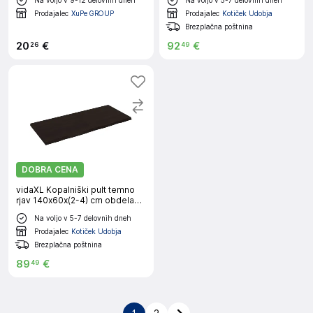
Prodajalec
XuPe GROUP
Prodajalec
Kotiček Udobja
Brezplačna poštnina
20
€
92
€
26
49
DOBRA CENA
vidaXL Kopalniški pult temno
rjav 140x60x(2-4) cm obdelan
trden les
Na voljo v 5-7 delovnih dneh
Prodajalec
Kotiček Udobja
Brezplačna poštnina
89
€
49