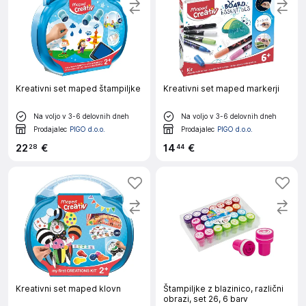
Kreativni set maped štampiljke
Kreativni set maped markerji
Na voljo v 3-6 delovnih dneh
Na voljo v 3-6 delovnih dneh
Prodajalec
PIGO d.o.o.
Prodajalec
PIGO d.o.o.
22
€
14
€
28
44
Kreativni set maped klovn
Štampiljke z blazinico, različni
obrazi, set 26, 6 barv