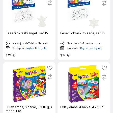
Leseni okraski angeli, set 15
Leseni okraski zvezde, set 15
Na voljo v 4-7 delovnih dneh
Na voljo v 4-7 delovnih dneh
Prodajalec
Rayher Hobby Art
Prodajalec
Rayher Hobby Art
1
€
1
€
99
59
I.Clay Amos, 6 barve, 6 x 18 g, 4
I.Clay Amos, 4 barve, 4 x 18 g
modelirke