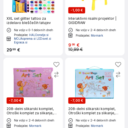
-
1,00 €
XXL set glitter tattoo za
Interaktivni risalni projektor |
izdelavo bleščečih tatujev
GIGIDRAW
Na voljo v 0-1 delovnih dneh
Na voljo v 2-4 delovnih dneh
Prodajalec
HALOorodje.si
Prodajalec
Mormark
MOJAoprema.si LEDsvet.si
Eigraca.si
9
€
99
10,99 €
29
€
99
-
7,00 €
-
7,00 €
208-delni slikarski komplet,
208-delni slikarski komplet,
Otroški komplet za slikanje,
Otroški komplet za slikanje,
Slikarski set za otroke, Set za
Slikarski set za otroke, Set za
Na voljo v 2-4 delovnih dneh
Na voljo v 2-4 delovnih dneh
barvanje | ARTIMASTER roza
barvanje | ARTIMASTER modra
Prodajalec
Mormark
Prodajalec
Mormark