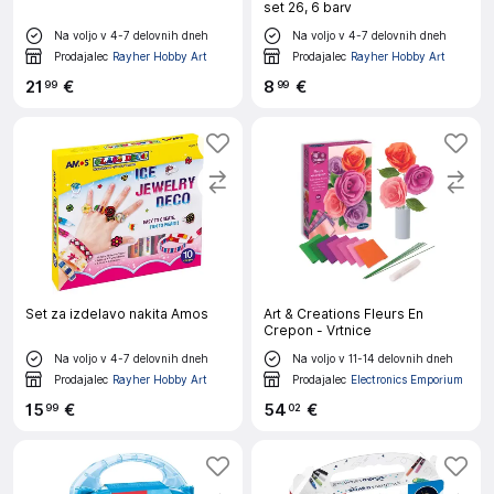
set 26, 6 barv
Na voljo v 4-7 delovnih dneh
Na voljo v 4-7 delovnih dneh
Prodajalec
Rayher Hobby Art
Prodajalec
Rayher Hobby Art
21
€
8
€
99
99
Set za izdelavo nakita Amos
Art & Creations Fleurs En
Crepon - Vrtnice
Na voljo v 4-7 delovnih dneh
Na voljo v 11-14 delovnih dneh
Prodajalec
Rayher Hobby Art
Prodajalec
Electronics Emporium
15
€
54
€
99
02