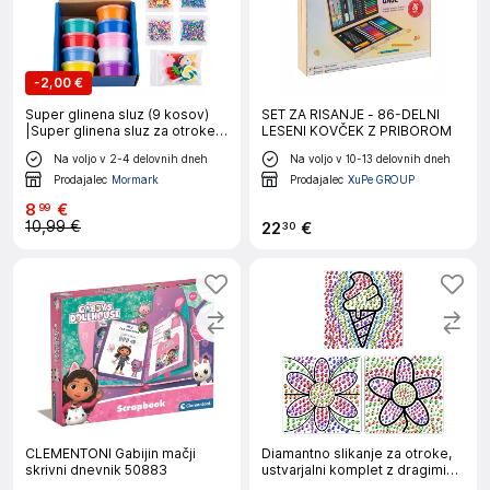
-
2,00 €
Super glinena sluz (9 kosov)
SET ZA RISANJE - 86-DELNI
|Super glinena sluz za otroke 9
LESENI KOVČEK Z PRIBOROM
kosov, mehka nestrupena
Na voljo v 2-4 delovnih dneh
Na voljo v 10-13 delovnih dneh
slime igrača proti stresu,
ustvarjalna barvna sluz |
Prodajalec
Mormark
Prodajalec
XuPe GROUP
CLAYFUN
8
€
99
10,99 €
22
€
30
CLEMENTONI Gabijin mačji
Diamantno slikanje za otroke,
skrivni dnevnik 50883
ustvarjalni komplet z dragimi
kamni, 17 x 17 cm, 3 vzorci,