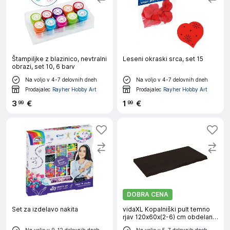
Štampiljke z blazinico, nevtralni
Leseni okraski srca, set 15
obrazi, set 10, 6 barv
Na voljo v 4-7 delovnih dneh
Na voljo v 4-7 delovnih dneh
Prodajalec
Rayher Hobby Art
Prodajalec
Rayher Hobby Art
3
€
1
€
99
99
DOBRA CENA
Set za izdelavo nakita
vidaXL Kopalniški pult temno
rjav 120x60x(2-6) cm obdelan
trden les
Na voljo v 9-12 delovnih dneh
Na voljo v 5-7 delovnih dneh