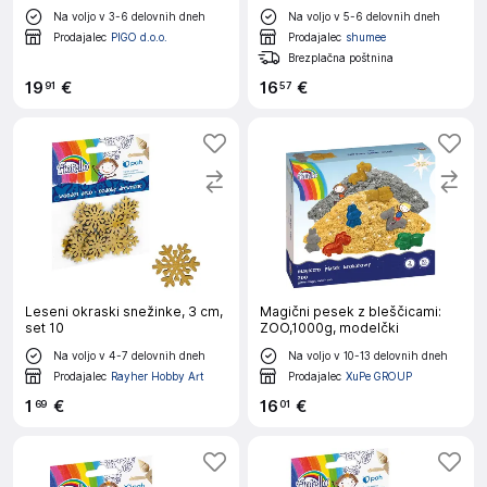
Na voljo v 3-6 delovnih dneh
Na voljo v 5-6 delovnih dneh
Prodajalec
PIGO d.o.o.
Prodajalec
shumee
Brezplačna poštnina
19
€
16
€
91
57
Leseni okraski snežinke, 3 cm,
Magični pesek z bleščicami:
set 10
ZOO,1000g, modelčki
Na voljo v 4-7 delovnih dneh
Na voljo v 10-13 delovnih dneh
Prodajalec
Rayher Hobby Art
Prodajalec
XuPe GROUP
1
€
16
€
69
01