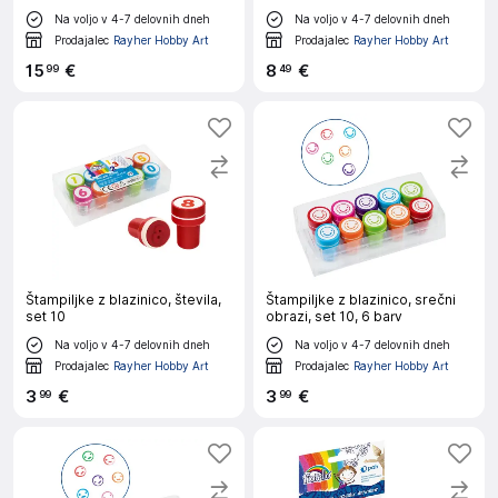
Na voljo v 4-7 delovnih dneh
Na voljo v 4-7 delovnih dneh
Prodajalec
Rayher Hobby Art
Prodajalec
Rayher Hobby Art
15
€
8
€
99
49
Štampiljke z blazinico, števila,
Štampiljke z blazinico, srečni
set 10
obrazi, set 10, 6 barv
Na voljo v 4-7 delovnih dneh
Na voljo v 4-7 delovnih dneh
Prodajalec
Rayher Hobby Art
Prodajalec
Rayher Hobby Art
3
€
3
€
99
99