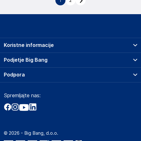
1
2
Koristne informacije
Prodajna mesta
Podjetje Big Bang
Splošni pogoji
O podjetju
Podpora
Storitve
Kontakti
Dostava, vnos in odvoz
Pogosta vprašanja
Družbena odgovornost
Načini plačila
Spremljajte nas:
Marketplace
Obvestila za javnost
Nakup na obroke
Kako oddati naročilo?
Akt o digitalnih storitvah
Zavarovanje izdelkov
Vračila in reklamacije
Prodaja podjetjem
Politika zasebnosti
Big Partner - distribucija
Spletni piškotki
© 2026 - Big Bang, d.o.o.
Marketplace za partnerje