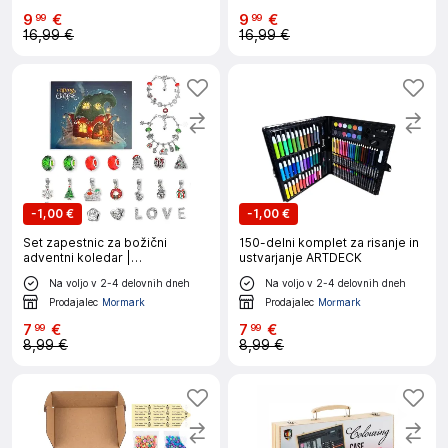
9
€
9
€
99
99
16,99 €
16,99 €
-
1,00 €
-
1,00 €
Set zapestnic za božični
150-delni komplet za risanje in
adventni koledar |
ustvarjanje ARTDECK
ADVENTBRACE
Na voljo v 2-4 delovnih dneh
Na voljo v 2-4 delovnih dneh
Prodajalec
Mormark
Prodajalec
Mormark
7
€
7
€
99
99
8,99 €
8,99 €