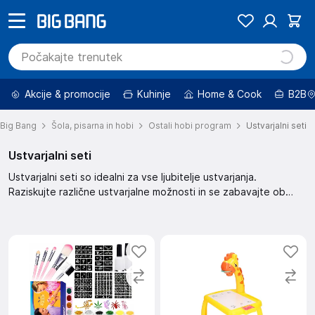
Akcije & promocije
Kuhinje
Home & Cook
B2B
Big Bang
Šola, pisarna in hobi
Ostali hobi program
Ustvarjalni seti
Ustvarjalni seti
Ustvarjalni seti so idealni za vse ljubitelje ustvarjanja.
Raziskujte različne ustvarjalne možnosti in se zabavajte ob
izdelavi unikatnih projektov. S pomočjo ustvarjalnih setov lahko
razvijate svojo kreativnost in ustvarjalnost na zabaven način.