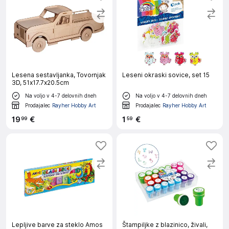
Lesena sestavljanka, Tovornjak
Leseni okraski sovice, set 15
3D, 51x17.7x20.5cm
Na voljo v 4-7 delovnih dneh
Na voljo v 4-7 delovnih dneh
Prodajalec
Rayher Hobby Art
Prodajalec
Rayher Hobby Art
19
€
1
€
99
59
Lepljive barve za steklo Amos
Štampiljke z blazinico, živali,