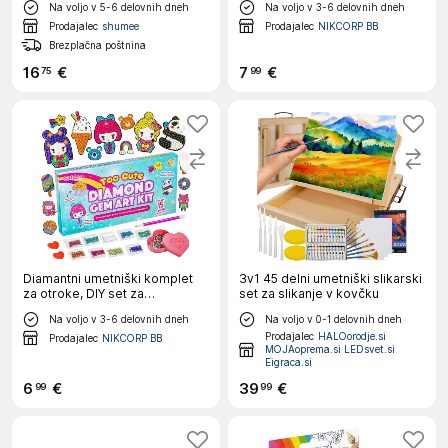
Na voljo v 5-6 delovnih dneh
Na voljo v 3-6 delovnih dneh
razvijanje otroške kreativnosti
Prodajalec
shumee
Prodajalec
NIKCORP BB
Brezplačna poštnina
16
€
7
€
75
99
Diamantni umetniški komplet
3v1 45 delni umetniški slikarski
za otroke, DIY set za
set za slikanje v kovčku
ustvarjanje z 2000 dragulji,
Na voljo v 3-6 delovnih dneh
Na voljo v 0-1 delovnih dneh
božični motiv, nalepke in
Prodajalec
HALOorodje.si
pripomočki
Prodajalec
NIKCORP BB
MOJAoprema.si LEDsvet.si
Eigraca.si
6
€
39
€
99
99