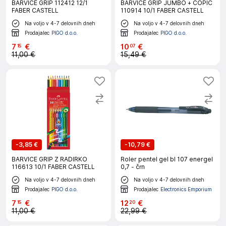
BARVICE GRIP 112412 12/1
BARVICE GRIP JUMBO + ČOPIČ
FABER CASTELL
110914 10/1 FABER CASTELL
Na voljo v 4-7 delovnih dneh
Na voljo v 4-7 delovnih dneh
Prodajalec
PIGO d.o.o.
Prodajalec
PIGO d.o.o.
7
€
10
€
15
07
11,00 €
15,49 €
-
3,85 €
-
10,79 €
BARVICE GRIP Z RADIRKO
Roler pentel gel bl 107 energel
116613 10/1 FABER CASTELL
0,7 - črn
Na voljo v 4-7 delovnih dneh
Na voljo v 4-7 delovnih dneh
Prodajalec
PIGO d.o.o.
Prodajalec
Electronics Emporium
7
€
12
€
15
20
11,00 €
22,99 €