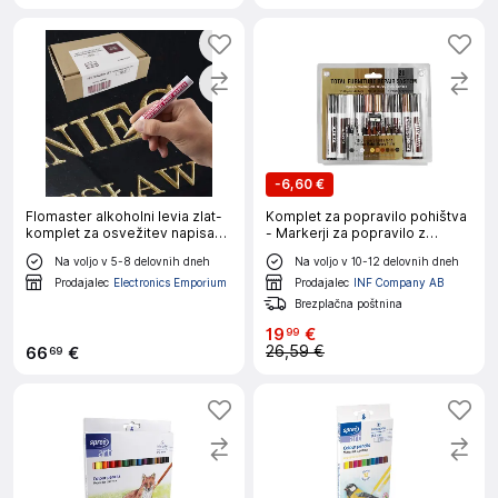
-
6,60 €
Flomaster alkoholni levia zlat-
Komplet za popravilo pohištva
komplet za osvežitev napisa
- Markerji za popravilo z
na grobu 112168
voščenimi barvicami in šilčkom
Na voljo v 5-8 delovnih dneh
Na voljo v 10-12 delovnih dneh
10 barv
Prodajalec
Electronics Emporium
Prodajalec
INF Company AB
Brezplačna poštnina
19
€
99
26,59 €
66
€
69