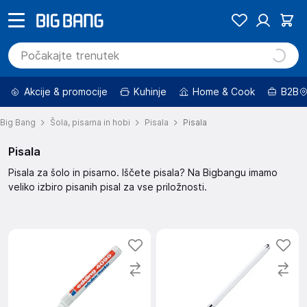
Akcije & promocije
Kuhinje
Home & Cook
B2B
Big Bang
Šola, pisarna in hobi
Pisala
Pisala
Pisala
Pisala za šolo in pisarno. Iščete pisala? Na Bigbangu imamo
veliko izbiro pisanih pisal za vse priložnosti.