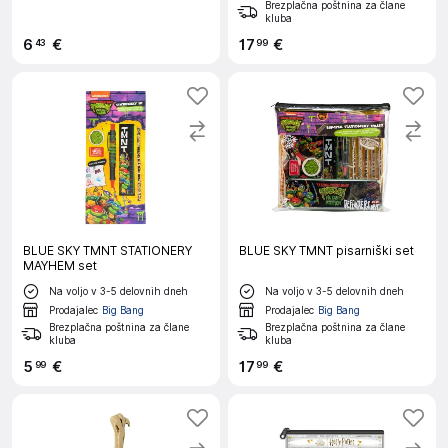
Brezplačna poštnina za člane
kluba
6
€
17
€
43
99
BLUE SKY TMNT STATIONERY
BLUE SKY TMNT pisarniški set
MAYHEM set
Na voljo v 3-5 delovnih dneh
Na voljo v 3-5 delovnih dneh
Prodajalec
Big Bang
Prodajalec
Big Bang
Brezplačna poštnina za člane
Brezplačna poštnina za člane
kluba
kluba
5
€
17
€
99
99