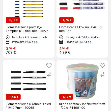
-
3,17 €
-
1,75 €
Flomaster levia point 0,4
Flomaster za kovino levia 1-3
komplet 1/10 fineliner 105226
mm - bel
Na voljo v 4-7 delovnih dneh
Na voljo v 4-7 delovnih dneh
Prodajalec
PIGO d.o.o.
Prodajalec
PIGO d.o.o.
3
€
2
€
86
64
7,03 €
4,39 €
-
1,46 €
-
1,19 €
Flomaster levia alkoholni za cd
Kreda cestna v lončku westcott
f 1/4 0,7mm 110068
1/20 e-744981 00