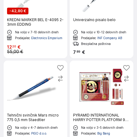
-
42,80 €
KREDNI MARKER BEL E-4095 2-
Univerzalno pisalo belo
3mm EDDING
Na voljo v 7-10 delovnih dneh
Na voljo v 10-12 delovnih dneh
Prodajalec
Electronics Emporium
Prodajalec
INF Company AB
Brezplačna poštnina
12
€
20
55,00 €
7
€
89
Tehnični svinčnik Mars micro
PYRAMID INTERNATIONAL
775 0,5 mm Staedtler
HARRY POTTER PLATFORM 9
3/4 pisarniški set
Na voljo v 4-7 delovnih dneh
Na voljo v 3-5 delovnih dneh
Prodajalec
PIGO d.o.o.
Prodajalec
Big Bang