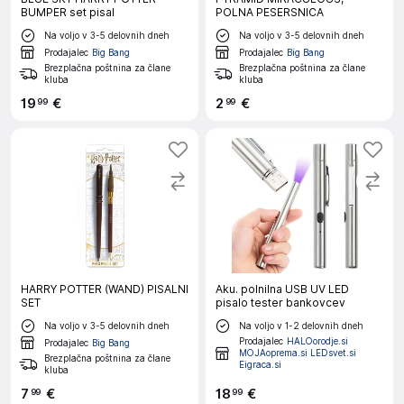
BUMPER set pisal
POLNA PESERSNICA
Na voljo v 3-5 delovnih dneh
Na voljo v 3-5 delovnih dneh
Prodajalec
Big Bang
Prodajalec
Big Bang
Brezplačna poštnina za člane
Brezplačna poštnina za člane
kluba
kluba
19
€
2
€
99
99
HARRY POTTER (WAND) PISALNI
Aku. polnilna USB UV LED
SET
pisalo tester bankovcev
Na voljo v 3-5 delovnih dneh
Na voljo v 1-2 delovnih dneh
Prodajalec
HALOorodje.si
Prodajalec
Big Bang
MOJAoprema.si LEDsvet.si
Brezplačna poštnina za člane
Eigraca.si
kluba
7
€
18
€
99
99