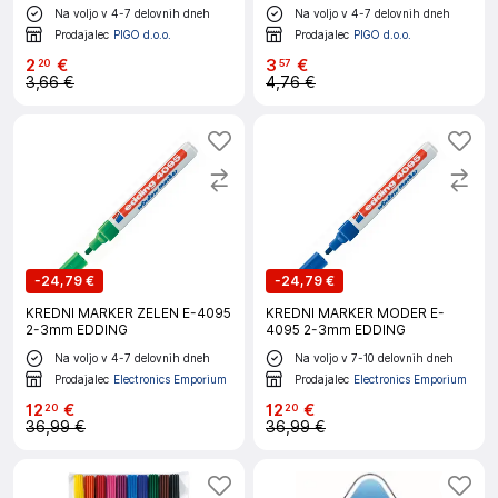
Na voljo v 4-7 delovnih dneh
Na voljo v 4-7 delovnih dneh
Prodajalec
PIGO d.o.o.
Prodajalec
PIGO d.o.o.
2
€
3
€
20
57
3,66 €
4,76 €
-
24,79 €
-
24,79 €
KREDNI MARKER ZELEN E-4095
KREDNI MARKER MODER E-
2-3mm EDDING
4095 2-3mm EDDING
Na voljo v 4-7 delovnih dneh
Na voljo v 7-10 delovnih dneh
Prodajalec
Electronics Emporium
Prodajalec
Electronics Emporium
12
€
12
€
20
20
36,99 €
36,99 €