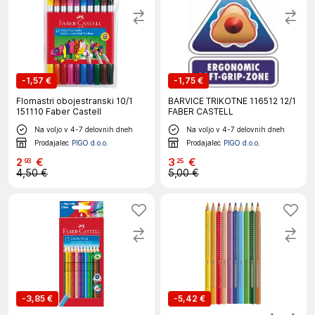
-
1,57 €
-
1,75 €
Flomastri obojestranski 10/1
BARVICE TRIKOTNE 116512 12/1
151110 Faber Castell
FABER CASTELL
Na voljo v 4-7 delovnih dneh
Na voljo v 4-7 delovnih dneh
Prodajalec
PIGO d.o.o.
Prodajalec
PIGO d.o.o.
2
€
3
€
93
25
4,50 €
5,00 €
-
3,85 €
-
5,42 €