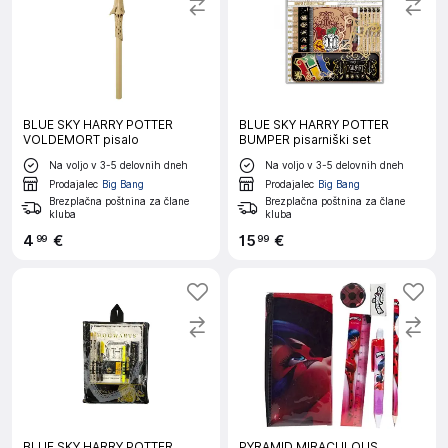
BLUE SKY HARRY POTTER
BLUE SKY HARRY POTTER
VOLDEMORT pisalo
BUMPER pisarniški set
Na voljo v 3-5 delovnih dneh
Na voljo v 3-5 delovnih dneh
Prodajalec
Big Bang
Prodajalec
Big Bang
Brezplačna poštnina za člane
Brezplačna poštnina za člane
kluba
kluba
4
€
15
€
99
99
BLUE SKY HARRY POTTER
PYRAMID MIRACULOUS,