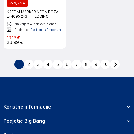
-
24,79 €
KREDNI MARKER NEON ROZA
E-4095 2-3mm EDDING
Na voljo v 4-7 delovnih dneh
Prodajalec
Electronics Emporium
12
€
20
36,99 €
1
2
3
4
5
6
7
8
9
10
Koristne informacije
Prodajna mesta
Podjetje Big Bang
Splošni pogoji
O podjetju