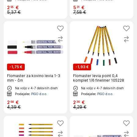
2
€
5
€
95
31
5,37 €
7,58 €
-
1,75 €
-
1,93 €
Flomaster za kovino levia 1-3
Flomaster levia point 0,4
mm - črn
komplet 1/6 fineliner 105228
Na voljo v 4-7 delovnih dneh
Na voljo v 4-7 delovnih dneh
Prodajalec
PIGO d.o.o.
Prodajalec
PIGO d.o.o.
2
€
2
€
64
36
4,39 €
4,29 €