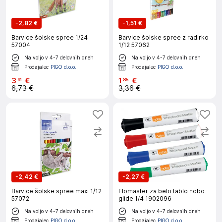
-
2,82 €
-
1,51 €
Barvice šolske spree 1/24
Barvice šolske spree z radirko
57004
1/12 57062
Na voljo v 4-7 delovnih dneh
Na voljo v 4-7 delovnih dneh
Prodajalec
PIGO d.o.o.
Prodajalec
PIGO d.o.o.
3
€
1
€
91
85
6,73 €
3,36 €
-
2,42 €
-
2,27 €
Barvice šolske spree maxi 1/12
Flomaster za belo tablo nobo
57072
glide 1/4 1902096
Na voljo v 4-7 delovnih dneh
Na voljo v 4-7 delovnih dneh
Prodajalec
PIGO d.o.o.
Prodajalec
PIGO d.o.o.