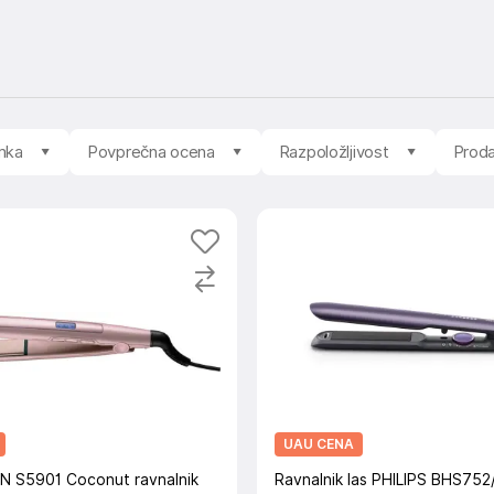
mka
Povprečna ocena
Razpoložljivost
Proda
UAU CENA
 S5901 Coconut ravnalnik
Ravnalnik las PHILIPS BHS752