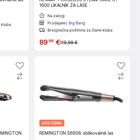
1600 LIKALNIK ZA LASE
Na zalogi
Prodajalec
Big Bang
 kluba
Brezplačna poštnina za člane kluba
99
89
€
119,99 €
UAU CENA
 REMINGTON
REMINGTON S6606 oblikovalnik las