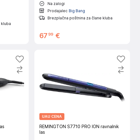
Na zalogi
Prodajalec
Big Bang
Brezplačna poštnina za člane kluba
 kluba
99
67
€
UAU CENA
las
REMINGTON S7710 PRO ION ravnalnik
las