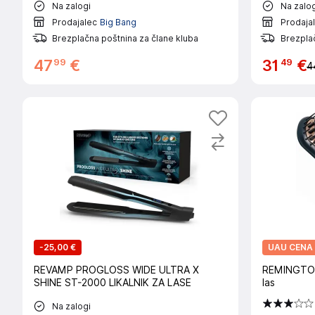
Na zalogi
Na zalog
Prodajalec
Big Bang
Prodaja
Brezplačna poštnina za člane kluba
Brezplač
99
49
47
€
31
€
4
-
25,00 €
UAU CENA
REVAMP PROGLOSS WIDE ULTRA X
REMINGTON
SHINE ST-2000 LIKALNIK ZA LASE
las
Na zalogi