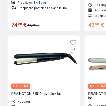
Prodajalec
Big Bang
Na zalog
Brezplačna poštnina za člane kluba
Prodaja
Brezplač
99
99
74
€
43
€
99,99 €
UAU CENA
UAU CENA
REMINGTON S1510 ravnalnik las
REMINGTON 
las
Na zalogi
Na zalog