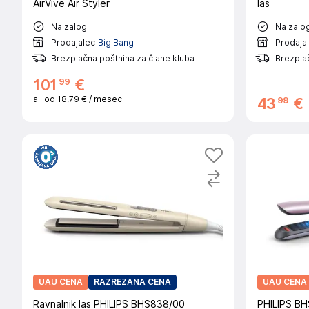
AirVive Air Styler
las
Na zalogi
Na zalog
Prodajalec
Big Bang
Prodaja
Brezplačna poštnina za člane kluba
Brezplač
99
101
€
ali od
18,79 €
/ mesec
99
43
€
UAU CENA
RAZREZANA CENA
UAU CENA
Ravnalnik las PHILIPS BHS838/00
PHILIPS BH