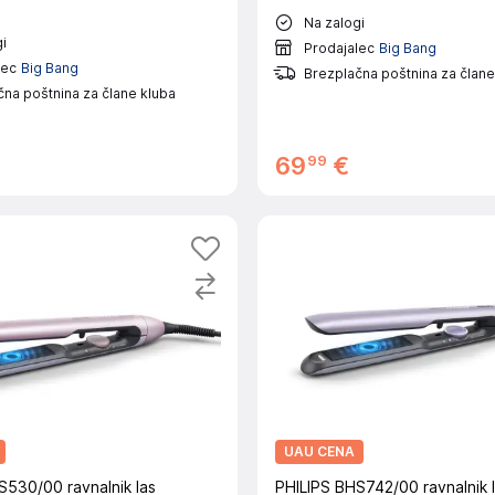
Na zalogi
i
Prodajalec
Big Bang
lec
Big Bang
Brezplačna poštnina za člane
na poštnina za člane kluba
99
69
€
UAU CENA
S530/00 ravnalnik las
PHILIPS BHS742/00 ravnalnik 