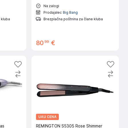
Na zalogi
Prodajalec
Big Bang
 kluba
Brezplačna poštnina za člane kluba
99
80
€
UAU CENA
las
REMINGTON S5305 Rose Shimmer