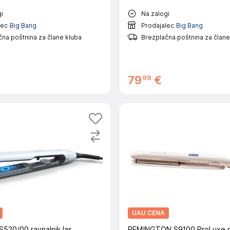
i
Na zalogi
lec
Big Bang
Prodajalec
Big Bang
na poštnina za člane kluba
Brezplačna poštnina za člane
99
79
€
UAU CENA
S520/00 ravnalnik las
REMINGTON S9100 ProLuxe ra