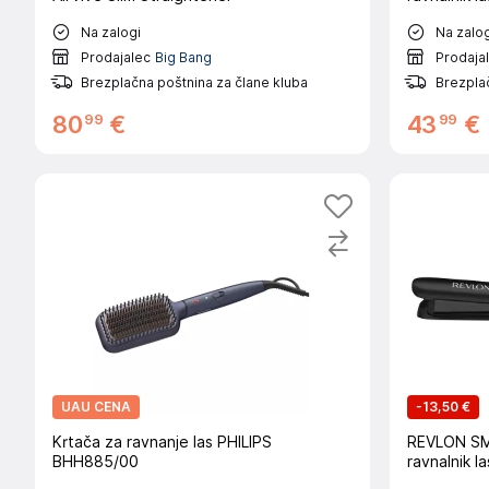
Na zalogi
Na zalog
Prodajalec
Big Bang
Prodaja
Brezplačna poštnina za člane kluba
Brezplač
99
99
80
€
43
€
UAU CENA
-
13,50 €
Krtača za ravnanje las PHILIPS
REVLON S
BHH885/00
ravnalnik la