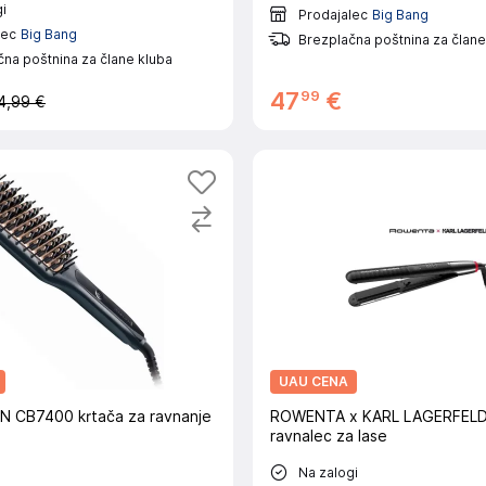
i
Prodajalec
Big Bang
lec
Big Bang
Brezplačna poštnina za člane
na poštnina za člane kluba
99
47
€
4,99 €
UAU CENA
 CB7400 krtača za ravnanje
ROWENTA x KARL LAGERFELD
ravnalec za lase
Na zalogi