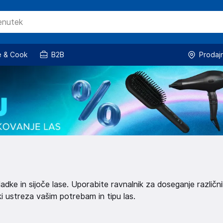
 & Cook
B2B
Prodaj
adke in sijoče lase. Uporabite ravnalnik za doseganje različn
 ki ustreza vašim potrebam in tipu las.