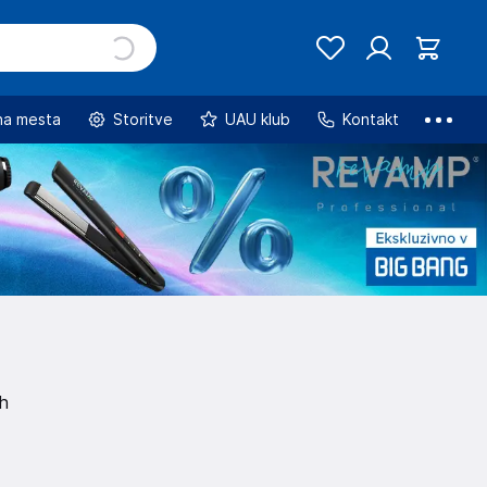
na mesta
Storitve
UAU klub
Kontakt
ih