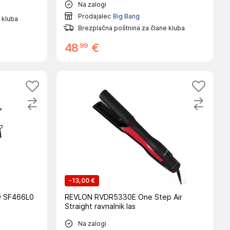
Na zalogi
Prodajalec
Big Bang
 kluba
Brezplačna poštnina za člane kluba
99
48
€
-
13,00 €
 SF466L0
REVLON RVDR5330E One Step Air
Straight ravnalnik las
Na zalogi