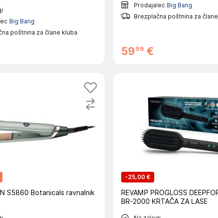
Prodajalec
Big Bang
i
Brezplačna poštnina za člane
lec
Big Bang
na poštnina za člane kluba
99
59
€
-
25,00 €
S5860 Botanicals ravnalnik
REVAMP PROGLOSS DEEPFO
BR-2000 KRTAČA ZA LASE
i
Na zalogi