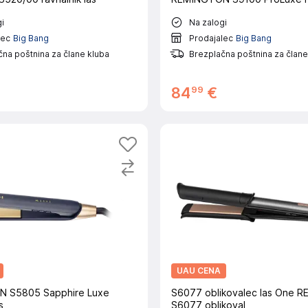
i
Na zalogi
lec
Big Bang
Prodajalec
Big Bang
na poštnina za člane kluba
Brezplačna poštnina za člane
99
84
€
UAU CENA
 S5805 Sapphire Luxe
S6077 oblikovalec las One
s
S6077 oblikoval