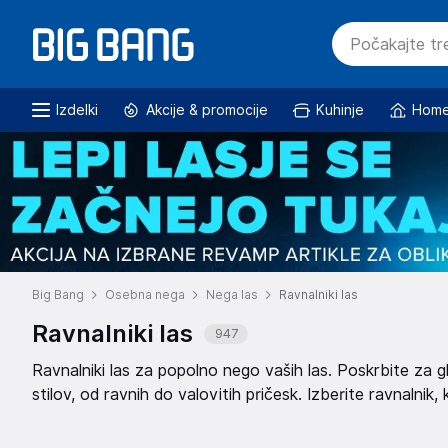
Izdelki
Akcije & promocije
Kuhinje
Home
Big Bang
Osebna nega
Nega las
Ravnalniki las
Ravnalniki las
947
Ravnalniki las za popolno nego vaših las. Poskrbite za gl
stilov, od ravnih do valovitih pričesk. Izberite ravnalnik,