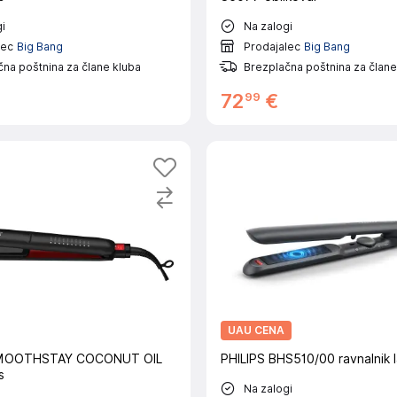
i
Na zalogi
lec
Big Bang
Prodajalec
Big Bang
na poštnina za člane kluba
Brezplačna poštnina za člane
99
72
€
UAU CENA
MOOTHSTAY COCONUT OIL
PHILIPS BHS510/00 ravnalnik 
s
Na zalogi