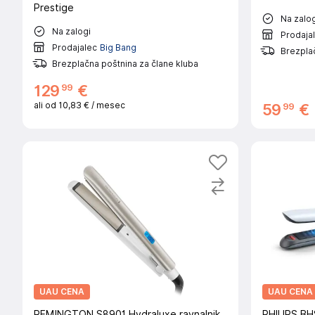
Prestige
Na zalog
Na zalogi
Prodaja
Prodajalec
Big Bang
Brezplač
Brezplačna poštnina za člane kluba
99
129
€
ali od
10,83 €
/ mesec
99
59
€
UAU CENA
UAU CENA
REMINGTON S8901 Hydraluxe ravnalnik
PHILIPS BH