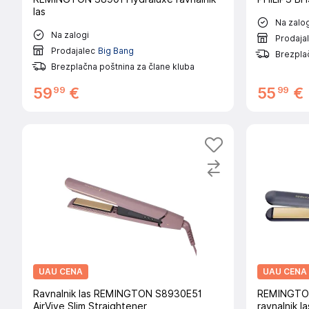
las
Na zalog
Na zalogi
Prodaja
Prodajalec
Big Bang
Brezplač
Brezplačna poštnina za člane kluba
99
99
59
€
55
€
UAU CENA
UAU CENA
Ravnalnik las REMINGTON S8930E51
REMINGTON
AirVive Slim Straightener
ravnalnik la