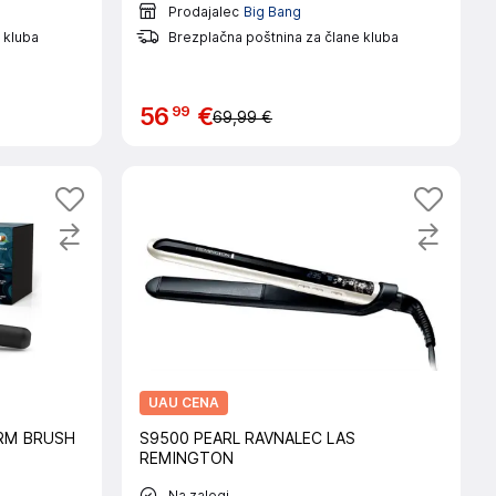
Prodajalec
Big Bang
 kluba
Brezplačna poštnina za člane kluba
99
56
€
69,99 €
UAU CENA
RM BRUSH
S9500 PEARL RAVNALEC LAS
REMINGTON
Na zalogi