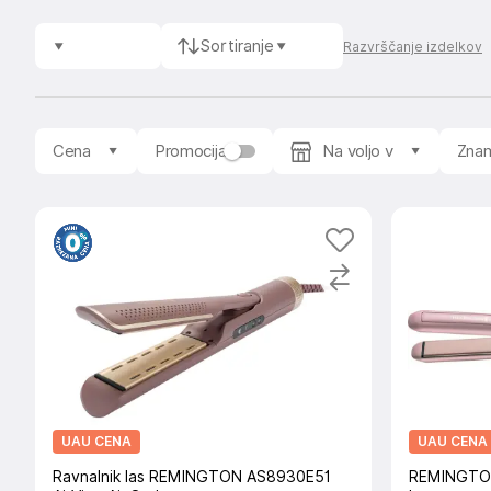
Sortiranje
Razvrščanje izdelkov
Cena
Promocija
Na voljo v
Zna
UAU CENA
UAU CENA
Ravnalnik las REMINGTON AS8930E51
REMINGTON