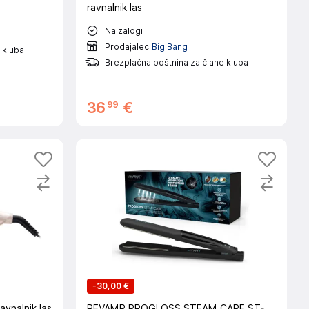
ravnalnik las
Na zalogi
Prodajalec
Big Bang
 kluba
Brezplačna poštnina za člane kluba
99
36
€
-
30,00 €
vnalnik las
REVAMP PROGLOSS STEAM CARE ST-