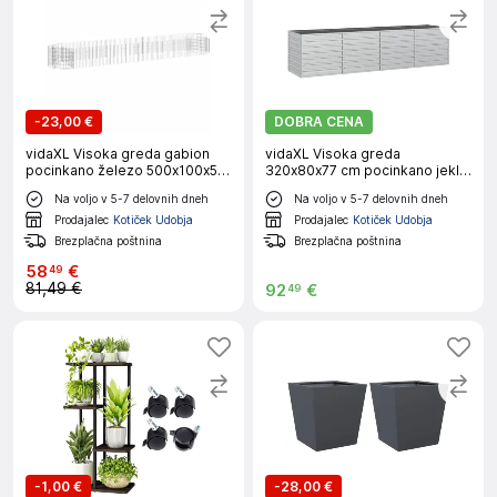
-
23,00 €
DOBRA CENA
vidaXL Visoka greda gabion
vidaXL Visoka greda
pocinkano železo 500x100x50
320x80x77 cm pocinkano jeklo
cm
srebrna
Na voljo v 5-7 delovnih dneh
Na voljo v 5-7 delovnih dneh
Prodajalec
Kotiček Udobja
Prodajalec
Kotiček Udobja
Brezplačna poštnina
Brezplačna poštnina
58
€
49
81,49 €
92
€
49
-
1,00 €
-
28,00 €