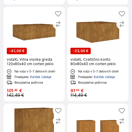
-
41,00 €
-
23,00 €
vidaXL Vrtna visoka greda
vidaXL Cvetlično korito
120x80x40 cm corten jeklo
80x80x40 cm corten jeklo
Na voljo v 5-7 delovnih dneh
Na voljo v 5-7 delovnih dneh
Prodajalec
Kotiček Udobja
Prodajalec
Kotiček Udobja
Brezplačna poštnina
Brezplačna poštnina
101
€
91
€
49
49
142,49 €
114,49 €