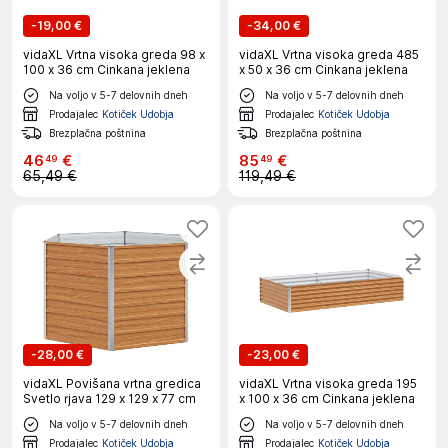
-
19,00 €
-
34,00 €
vidaXL Vrtna visoka greda 98 x
vidaXL Vrtna visoka greda 485
100 x 36 cm Cinkana jeklena
x 50 x 36 cm Cinkana jeklena
Na voljo v 5-7 delovnih dneh
Na voljo v 5-7 delovnih dneh
Prodajalec
Kotiček Udobja
Prodajalec
Kotiček Udobja
Brezplačna poštnina
Brezplačna poštnina
46
€
85
€
49
49
65,49 €
119,49 €
-
28,00 €
-
23,00 €
vidaXL Povišana vrtna gredica
vidaXL Vrtna visoka greda 195
Svetlo rjava 129 x 129 x 77 cm
x 100 x 36 cm Cinkana jeklena
Na voljo v 5-7 delovnih dneh
Na voljo v 5-7 delovnih dneh
Prodajalec
Kotiček Udobja
Prodajalec
Kotiček Udobja