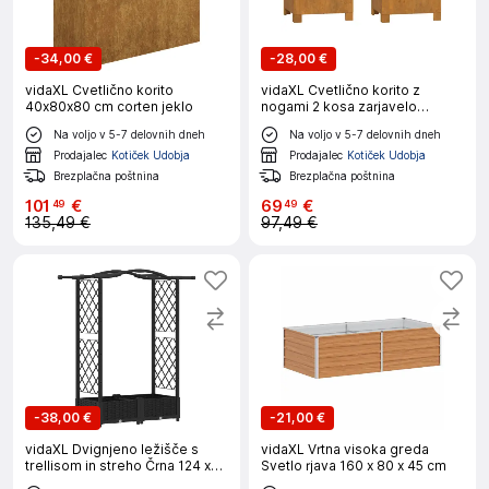
-
34,00 €
-
28,00 €
vidaXL Cvetlično korito
vidaXL Cvetlično korito z
40x80x80 cm corten jeklo
nogami 2 kosa zarjavelo
32x30x33 cm jeklo
Na voljo v 5-7 delovnih dneh
Na voljo v 5-7 delovnih dneh
Prodajalec
Kotiček Udobja
Prodajalec
Kotiček Udobja
Brezplačna poštnina
Brezplačna poštnina
101
€
69
€
49
49
135,49 €
97,49 €
-
38,00 €
-
21,00 €
vidaXL Dvignjeno ležišče s
vidaXL Vrtna visoka greda
trellisom in streho Črna 124 x
Svetlo rjava 160 x 80 x 45 cm
40 x 125 cm