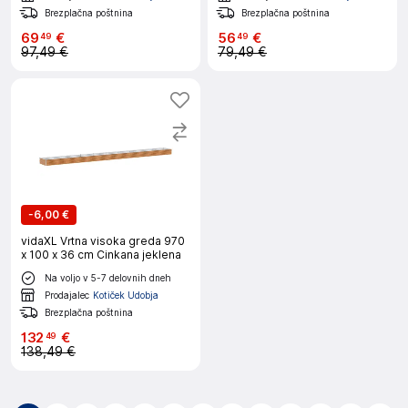
Brezplačna poštnina
Brezplačna poštnina
69
€
56
€
49
49
97,49 €
79,49 €
-
6,00 €
vidaXL Vrtna visoka greda 970
x 100 x 36 cm Cinkana jeklena
Na voljo v 5-7 delovnih dneh
Prodajalec
Kotiček Udobja
Brezplačna poštnina
132
€
49
138,49 €