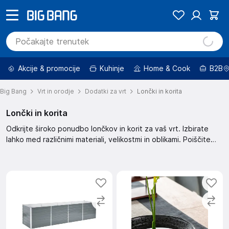
Akcije & promocije
Kuhinje
Home & Cook
B2B
Big Bang
Vrt in orodje
Dodatki za vrt
Lončki in korita
Lončki in korita
Odkrijte široko ponudbo lončkov in korit za vaš vrt. Izbirate
lahko med različnimi materiali, velikostmi in oblikami. Poiščite
popolne lončke in korita, ki ustrezajo vašemu slogu vrta.