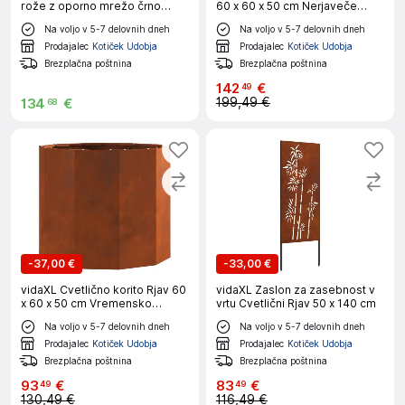
rože z oporno mrežo črno
60 x 60 x 50 cm Nerjaveče
120x120x121,5 cm PP
jeklo
Na voljo v 5-7 delovnih dneh
Na voljo v 5-7 delovnih dneh
Prodajalec
Kotiček Udobja
Prodajalec
Kotiček Udobja
Brezplačna poštnina
Brezplačna poštnina
142
€
49
199,49 €
134
€
68
-
37,00 €
-
33,00 €
vidaXL Cvetlično korito Rjav 60
vidaXL Zaslon za zasebnost v
x 60 x 50 cm Vremensko
vrtu Cvetlični Rjav 50 x 140 cm
odporno jeklo
Na voljo v 5-7 delovnih dneh
Na voljo v 5-7 delovnih dneh
Prodajalec
Kotiček Udobja
Prodajalec
Kotiček Udobja
Brezplačna poštnina
Brezplačna poštnina
93
€
83
€
49
49
130,49 €
116,49 €