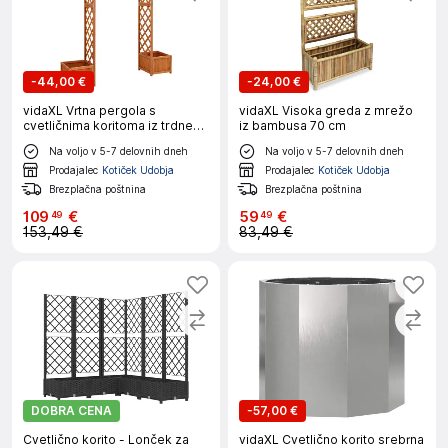
-
44,00 €
-
24,00 €
vidaXL Vrtna pergola s
vidaXL Visoka greda z mrežo
cvetličnima koritoma iz trdnega
iz bambusa 70 cm
lesa jelke
Na voljo v 5-7 delovnih dneh
Na voljo v 5-7 delovnih dneh
Prodajalec
Kotiček Udobja
Prodajalec
Kotiček Udobja
Brezplačna poštnina
Brezplačna poštnina
109
€
59
€
49
49
153,49 €
83,49 €
DOBRA CENA
-
57,00 €
Cvetlično korito - Lonček za
vidaXL Cvetlično korito srebrna