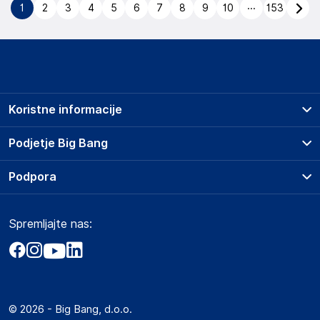
...
1
2
3
4
5
6
7
8
9
10
153
Koristne informacije
Prodajna mesta
Podjetje Big Bang
Splošni pogoji
O podjetju
Podpora
Storitve
Kontakti
Dostava, vnos in odvoz
Pogosta vprašanja
Družbena odgovornost
Načini plačila
Spremljajte nas:
Marketplace
Obvestila za javnost
Nakup na obroke
Kako oddati naročilo?
Akt o digitalnih storitvah
Zavarovanje izdelkov
Vračila in reklamacije
Prodaja podjetjem
Politika zasebnosti
Big Partner - distribucija
Spletni piškotki
© 2026 - Big Bang, d.o.o.
Marketplace za partnerje