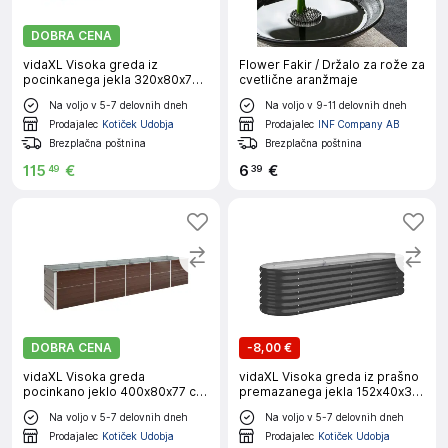
DOBRA CENA
vidaXL Visoka greda iz
Flower Fakir / Držalo za rože za
pocinkanega jekla 320x80x77
cvetlične aranžmaje
cm sive barve
Na voljo v 5-7 delovnih dneh
Na voljo v 9-11 delovnih dneh
Prodajalec
Kotiček Udobja
Prodajalec
INF Company AB
Brezplačna poštnina
Brezplačna poštnina
115
€
6
€
49
39
DOBRA CENA
-
8,00 €
vidaXL Visoka greda
vidaXL Visoka greda iz prašno
pocinkano jeklo 400x80x77 cm
premazanega jekla 152x40x36
rjava
cm antracit
Na voljo v 5-7 delovnih dneh
Na voljo v 5-7 delovnih dneh
Prodajalec
Kotiček Udobja
Prodajalec
Kotiček Udobja