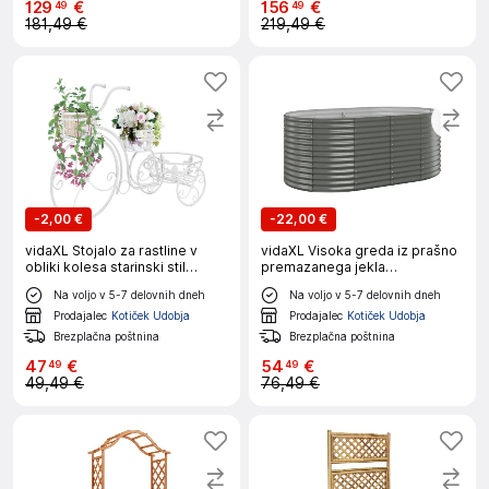
129
€
156
€
49
49
181,49 €
219,49 €
-
2,00 €
-
22,00 €
vidaXL Stojalo za rastline v
vidaXL Visoka greda iz prašno
obliki kolesa starinski stil
premazanega jekla
kovina
175x100x68 cm siva
Na voljo v 5-7 delovnih dneh
Na voljo v 5-7 delovnih dneh
Prodajalec
Kotiček Udobja
Prodajalec
Kotiček Udobja
Brezplačna poštnina
Brezplačna poštnina
47
€
54
€
49
49
49,49 €
76,49 €