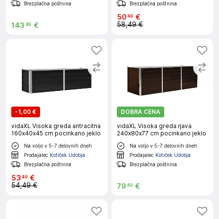
Brezplačna poštnina
Brezplačna poštnina
50
€
49
58,49 €
143
€
49
-
1,00 €
DOBRA CENA
vidaXL Visoka greda antracitna
vidaXL Visoka greda rjava
160x40x45 cm pocinkano jeklo
240x80x77 cm pocinkano jeklo
Na voljo v 5-7 delovnih dneh
Na voljo v 5-7 delovnih dneh
Prodajalec
Kotiček Udobja
Prodajalec
Kotiček Udobja
Brezplačna poštnina
Brezplačna poštnina
53
€
49
54,49 €
79
€
49