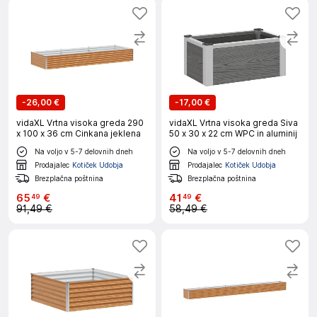
-
26,00 €
-
17,00 €
vidaXL Vrtna visoka greda 290
vidaXL Vrtna visoka greda Siva
x 100 x 36 cm Cinkana jeklena
50 x 30 x 22 cm WPC in aluminij
Na voljo v 5-7 delovnih dneh
Na voljo v 5-7 delovnih dneh
Prodajalec
Kotiček Udobja
Prodajalec
Kotiček Udobja
Brezplačna poštnina
Brezplačna poštnina
65
€
41
€
49
49
91,49 €
58,49 €