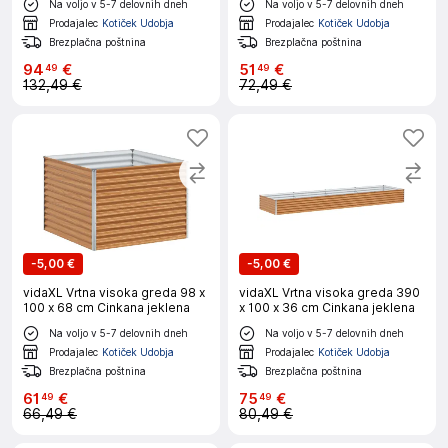
Na voljo v 5-7 delovnih dneh
Na voljo v 5-7 delovnih dneh
Prodajalec
Kotiček Udobja
Prodajalec
Kotiček Udobja
Brezplačna poštnina
Brezplačna poštnina
94
€
51
€
49
49
132,49 €
72,49 €
-
5,00 €
-
5,00 €
vidaXL Vrtna visoka greda 98 x
vidaXL Vrtna visoka greda 390
100 x 68 cm Cinkana jeklena
x 100 x 36 cm Cinkana jeklena
Na voljo v 5-7 delovnih dneh
Na voljo v 5-7 delovnih dneh
Prodajalec
Kotiček Udobja
Prodajalec
Kotiček Udobja
Brezplačna poštnina
Brezplačna poštnina
61
€
75
€
49
49
66,49 €
80,49 €