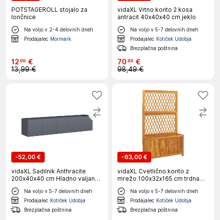
POTSTAGEROLL stojalo za
vidaXL Vrtno korito 2 kosa
lončnice
antracit 40x40x40 cm jeklo
Na voljo v 2-4 delovnih dneh
Na voljo v 5-7 delovnih dneh
Prodajalec
Mormark
Prodajalec
Kotiček Udobja
Brezplačna poštnina
12
€
70
€
99
49
13,99 €
98,49 €
-
52,00 €
-
63,00 €
vidaXL Sadilnik Anthracite
vidaXL Cvetlično korito z
200x40x40 cm Hladno valjano
mrežo 100x32x165 cm trdna
jeklo
akacija
Na voljo v 5-7 delovnih dneh
Na voljo v 5-7 delovnih dneh
Prodajalec
Kotiček Udobja
Prodajalec
Kotiček Udobja
Brezplačna poštnina
Brezplačna poštnina