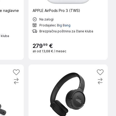
e naglavne
APPLE AirPods Pro 3 (TWS)
Na zalogi
Prodajalec
Big Bang
Brezplačna poštnina za člane kluba
 kluba
99
279
€
ali od
13,68 €
/ mesec