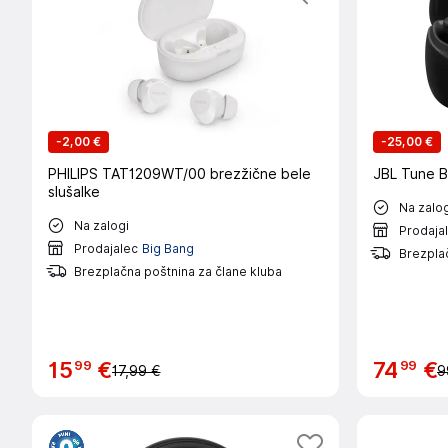
-
2,00 €
-
25,00 €
PHILIPS TAT1209WT/00 brezžične bele
JBL Tune B
slušalke
Na zalog
Na zalogi
Prodaja
Prodajalec
Big Bang
Brezplač
Brezplačna poštnina za člane kluba
99
99
15
€
74
€
17,99 €
9