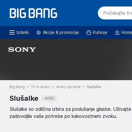
Izdelki
Akcije & promocije
Kuhinje
Home
Big Bang
TV in avdio
Avdio oprema
Slušalke
Slušalke
4050
Slušalke so odlična izbira za poslušanje glasbe. Uživa
zadovoljile vaše potrebe po kakovostnem zvoku.