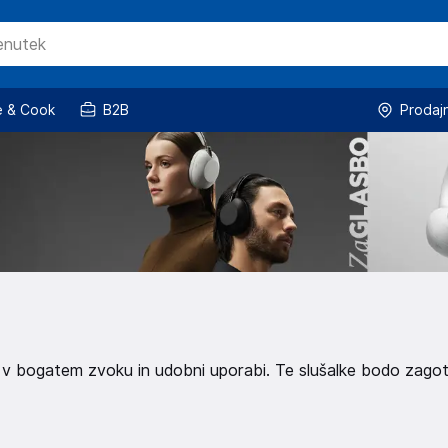
 & Cook
B2B
Prodaj
jte v bogatem zvoku in udobni uporabi. Te slušalke bodo zago