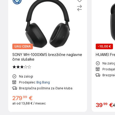
UAU CENA
-
10,00 €
SONY WH-1000XM5 brezžične naglavne
HUAWEI Fre
črne slušalke
Na zalog
Prodaja
Brezplač
Na zalogi
Prodajalec
Big Bang
Brezplačna poštnina za člane kluba
99
279
€
ali od
13,68 €
/ mesec
99
39
€
4