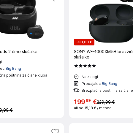
-
30,00 €
uds 2 črne slušalke
SONY WF-1000XM5B brezžič
slušalke
i
lec
Big Bang
na poštnina za člane kluba
Na zalogi
Prodajalec
Big Bang
Brezplačna poštnina za člane
99
199
€
229,99 €
ali od
15,18 €
/ mesec
9,99 €