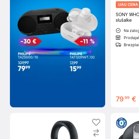
UAU CENA
SONY WHCH
slušalke
Na zalog
Prodaja
Brezplač
99
79
€