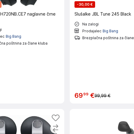
-
30,00 €
720NB.CE7 naglavne črne
Slušalke JBL Tune 245 Black
Na zalogi
i
Prodajalec
Big Bang
lec
Big Bang
Brezplačna poštnina za člane
na poštnina za člane kluba
99
69
€
99,99 €