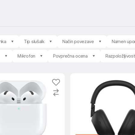
mka
Tip slušalk
Način povezave
Namen upo
Mikrofon
Povprečna ocena
Razpoložljivos