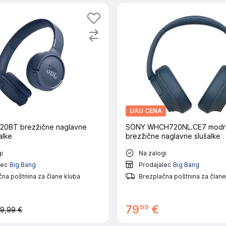
UAU CENA
20BT brezžične naglavne
SONY WHCH720NL.CE7 modr
alke
brezžične naglavne slušalke
i
Na zalogi
lec
Big Bang
Prodajalec
Big Bang
na poštnina za člane kluba
Brezplačna poštnina za člane
99
79
€
9,99 €