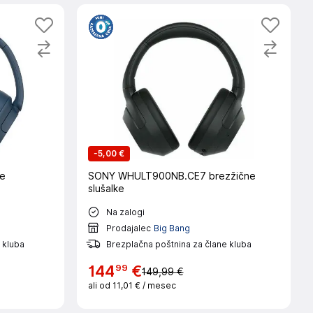
-
5,00 €
e
SONY WHULT900NB.CE7 brezžične
slušalke
Na zalogi
Prodajalec
Big Bang
 kluba
Brezplačna poštnina za člane kluba
99
144
€
149,99 €
ali od
11,01 €
/ mesec