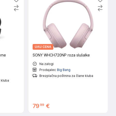
UAU CENA
rne
SONY WHCH720NP roza slušalke
Na zalogi
Prodajalec
Big Bang
Brezplačna poštnina za člane kluba
 kluba
99
79
€