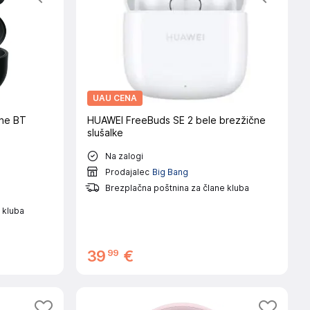
UAU CENA
ne BT
HUAWEI FreeBuds SE 2 bele brezžične
slušalke
Na zalogi
Prodajalec
Big Bang
Brezplačna poštnina za člane kluba
 kluba
99
39
€