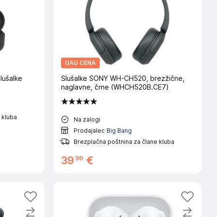
UAU CENA
lušalke
Slušalke SONY WH-CH520, brezžične,
naglavne, črne (WHCH520B.CE7)
 kluba
Na zalogi
Prodajalec
Big Bang
Brezplačna poštnina za člane kluba
99
39
€