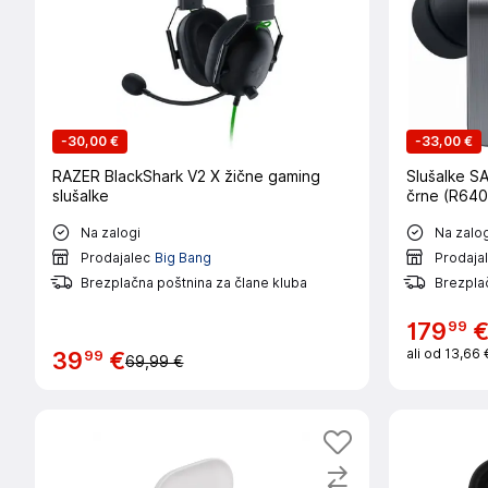
-
30,00 €
-
33,00 €
RAZER BlackShark V2 X žične gaming
Slušalke 
slušalke
črne (R640
Na zalogi
Na zalog
Prodajalec
Big Bang
Prodaja
Brezplačna poštnina za člane kluba
Brezplač
99
179
ali od
13,66 
99
39
€
69,99 €