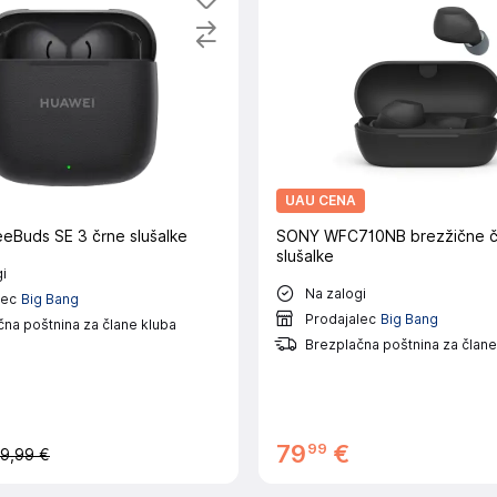
UAU CENA
eBuds SE 3 črne slušalke
SONY WFC710NB brezžične č
slušalke
i
Na zalogi
lec
Big Bang
Prodajalec
Big Bang
na poštnina za člane kluba
Brezplačna poštnina za člane
99
79
€
9,99 €