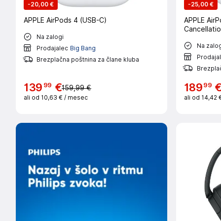
-
20,00 €
-
25,00 €
APPLE AirPods 4 (USB-C)
APPLE AirP
Cancellati
Na zalogi
Na zalog
Prodajalec
Big Bang
Prodaja
Brezplačna poštnina za člane kluba
Brezplač
99
99
139
€
189
159,99 €
ali od
10,63 €
/ mesec
ali od
14,42 