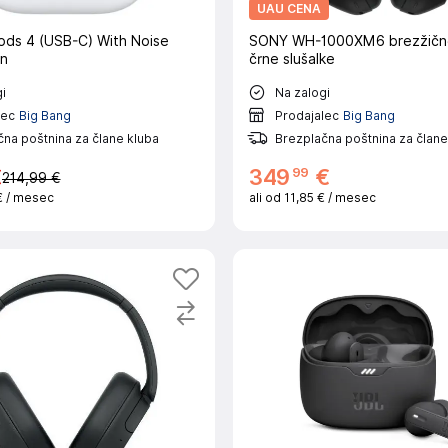
UAU CENA
ods 4 (USB-C) With Noise
SONY WH-1000XM6 brezžičn
on
črne slušalke
i
Na zalogi
lec
Big Bang
Prodajalec
Big Bang
na poštnina za člane kluba
Brezplačna poštnina za člane
99
€
349
€
214,99 €
€
/ mesec
ali od
11,85 €
/ mesec