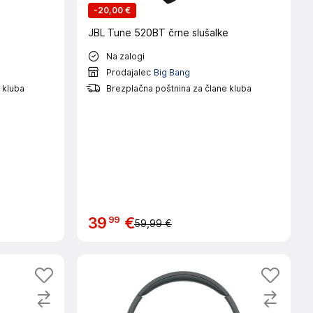
-
20,00 €
JBL Tune 520BT črne slušalke
Na zalogi
Prodajalec
Big Bang
 kluba
Brezplačna poštnina za člane kluba
99
39
€
59,99 €