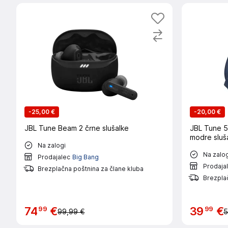
-
25,00 €
-
20,00 €
JBL Tune Beam 2 črne slušalke
JBL Tune 5
modre sluš
Na zalogi
Na zalog
Prodajalec
Big Bang
Prodaja
Brezplačna poštnina za člane kluba
Brezplač
99
99
74
€
39
€
99,99 €
5