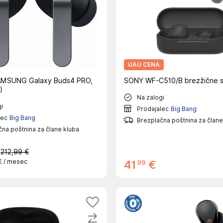
UAU CENA
SAMSUNG Galaxy Buds4 PRO,
SONY WF-C510/B brezžične s
)
Na zalogi
i
Prodajalec
Big Bang
lec
Big Bang
Brezplačna poštnina za člane
na poštnina za člane kluba
€
212,99 €
€
/ mesec
99
41
€