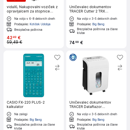
vidaXL Nakupovalni voziček z
Uničevalec dokumentov
opravljalcem za stopnice
TRACER Cutter 2 TRX
Modra 38 L
(TRANIS47631)
Na voljo v 6-8 delovnih dneh
Na voljo v 3-5 delovnih dneh
Prodajalec
Kotiček Udobja
Prodajalec
Big Bang
Brezplačna poštnina za člane
Brezplačna poštnina
kluba
42
€
49
59,49 €
74
€
99
CASIO FX-220 PLUS-2
Uničevalec dokumentov
kalkulator
TRACER DataRazor
(TRANIS47633)
Na zalogi
Na voljo v 3-5 delovnih dneh
Prodajalec
Big Bang
Prodajalec
Big Bang
Brezplačna poštnina za člane
Brezplačna poštnina za člane
kluba
kluba