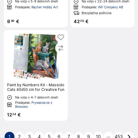
Na voljo v 5-8 delovnih dneh
Na voljo v 22-24 delovnih dneh
Prodajalec
Rayher Hobby Art
Prodajalec
INF Company AB
Brezplačna poštnina
8
€
42
€
49
39
Paint by Numbers Kit - Massido
Cats 40x50 cm for Creative Fun
Na voljo v 4-7 delovnih dneh
Prodajalec
Prywaciarze z
Bronowic
12
€
34
...
1
2
3
4
5
6
7
8
9
10
453