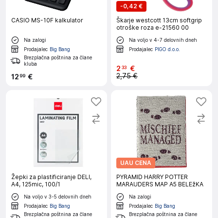
-
0,42 €
CASIO MS-10F kalkulator
Škarje westcott 13cm softgrip
otroške roza e-21560 00
Na zalogi
Na voljo v 4-7 delovnih dneh
Prodajalec
Big Bang
Prodajalec
PIGO d.o.o.
Brezplačna poštnina za člane
kluba
2
€
33
2,75 €
12
€
99
UAU CENA
Žepki za plastificiranje DELI,
PYRAMID HARRY POTTER
A4, 125mic, 100/1
MARAUDERS MAP A5 BELEžKA
Na voljo v 3-5 delovnih dneh
Na zalogi
Prodajalec
Big Bang
Prodajalec
Big Bang
Brezplačna poštnina za člane
Brezplačna poštnina za člane