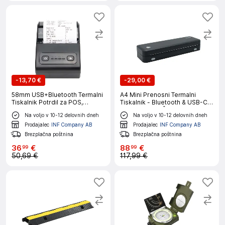
-
13,70 €
-
29,00 €
58mm USB+Bluetooth Termalni
A4 Mini Prenosni Termalni
Tiskalnik Potrdil za POS,
Tiskalnik - Bluetooth & USB-C,
Kuhinjo in Mobilno Tiskanje
Tiskanje Brez Črnila
Na voljo v 10-12 delovnih dneh
Na voljo v 10-12 delovnih dneh
Black
Prodajalec
INF Company AB
Prodajalec
INF Company AB
Brezplačna poštnina
Brezplačna poštnina
36
€
88
€
99
99
50,69 €
117,99 €