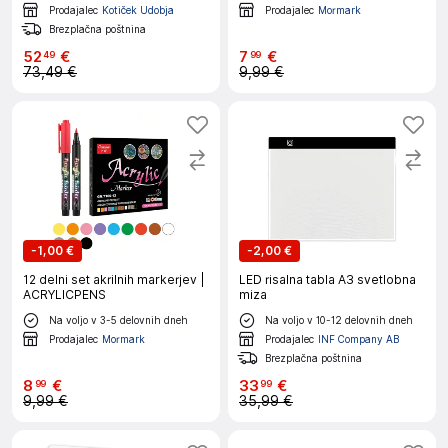
Prodajalec
Kotiček Udobja
Prodajalec
Mormark
Brezplačna poštnina
52
€
7
€
49
99
73,49 €
9,99 €
-
1,00 €
-
2,00 €
12 delni set akrilnih markerjev |
LED risalna tabla A3 svetlobna
ACRYLICPENS
miza
Na voljo v 3-5 delovnih dneh
Na voljo v 10-12 delovnih dneh
Prodajalec
Mormark
Prodajalec
INF Company AB
Brezplačna poštnina
8
€
33
€
99
99
9,99 €
35,99 €