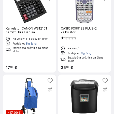
Kalkulator CANON WS1210T
CASIO FX991ES PLUS-2
namizni brez izpisa
kalkulator
Na voljo v 4-6 delovnih dneh
Prodajalec
Big Bang
Brezplačna poštnina za člane
Na zalogi
kluba
Prodajalec
Big Bang
Brezplačna poštnina za člane
kluba
17
€
35
€
99
99
-
17,00 €