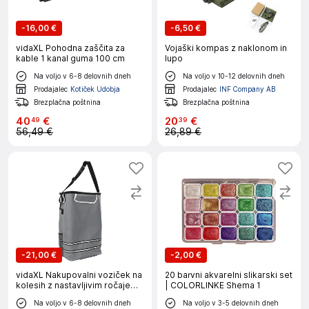
-
16,00 €
-
6,50 €
vidaXL Pohodna zaščita za
Vojaški kompas z naklonom in
kable 1 kanal guma 100 cm
lupo
Na voljo v 6-8 delovnih dneh
Na voljo v 10-12 delovnih dneh
Prodajalec
Kotiček Udobja
Prodajalec
INF Company AB
Brezplačna poštnina
Brezplačna poštnina
40
€
20
€
49
39
56,49 €
26,89 €
-
21,00 €
-
2,00 €
vidaXL Nakupovalni voziček na
20 barvni akvarelni slikarski set
kolesih z nastavljivim ročajem
| COLORLINKE Shema 1
Siva 40 L
Na voljo v 6-8 delovnih dneh
Na voljo v 3-5 delovnih dneh