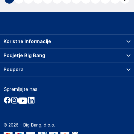
Koristne informacije
Prodajna mesta
Podjetje Big Bang
Splošni pogoji
O podjetju
Podpora
Storitve
Kontakti
Dostava, vnos in odvoz
Pogosta vprašanja
Družbena odgovornost
Načini plačila
Spremljajte nas:
Marketplace
Obvestila za javnost
Nakup na obroke
Kako oddati naročilo?
Akt o digitalnih storitvah
Zavarovanje izdelkov
Vračila in reklamacije
Prodaja podjetjem
Politika zasebnosti
Big Partner - distribucija
Spletni piškotki
© 2026 - Big Bang, d.o.o.
Marketplace za partnerje
Novosti