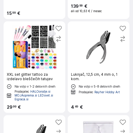
139
€
99
ali od
10,63 €
/ mesec
15
€
99
XXL set glitter tattoo za
Luknjač, 12,5 cm, 4 mm o, 1
izdelavo bleščečih tatujev
kom.
Na voljo v 1-2 delovnih dneh
Na voljo v 5-8 delovnih dneh
Prodajalec
HALOorodje.si
Prodajalec
Rayher Hobby Art
MOJAoprema.si LEDsvet.si
Eigraca.si
29
€
4
€
99
49