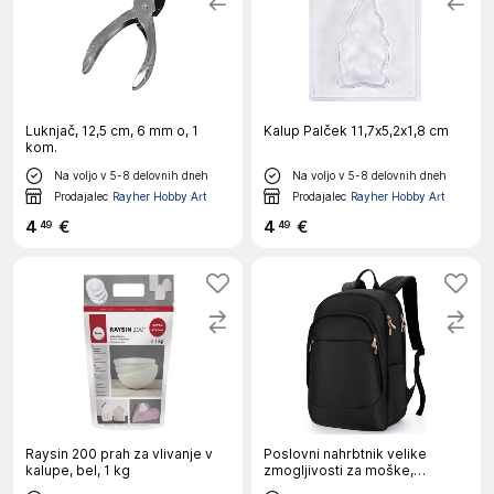
Luknjač, 12,5 cm, 6 mm o, 1
Kalup Palček 11,7x5,2x1,8 cm
kom.
Na voljo v 5-8 delovnih dneh
Na voljo v 5-8 delovnih dneh
Prodajalec
Rayher Hobby Art
Prodajalec
Rayher Hobby Art
4
€
4
€
49
49
Raysin 200 prah za vlivanje v
Poslovni nahrbtnik velike
kalupe, bel, 1 kg
zmogljivosti za moške,
nahrbtnik za prenosnik Black