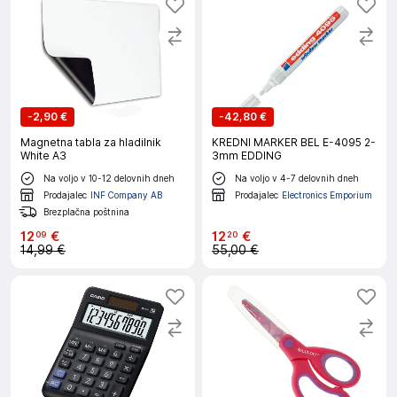
-
2,90 €
-
42,80 €
Magnetna tabla za hladilnik
KREDNI MARKER BEL E-4095 2-
White A3
3mm EDDING
Na voljo v 10-12 delovnih dneh
Na voljo v 4-7 delovnih dneh
Prodajalec
INF Company AB
Prodajalec
Electronics Emporium
Brezplačna poštnina
12
€
12
€
09
20
14,99 €
55,00 €