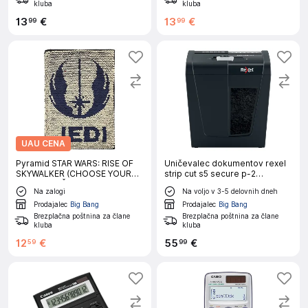
kluba
kluba
13
€
13
€
99
99
UAU CENA
Pyramid STAR WARS: RISE OF
Uničevalec dokumentov rexel
SKYWALKER (CHOOSE YOUR
strip cut s5 secure p-2
PATH) BELEŽNICA A5
2020121eu
Na zalogi
Na voljo v 3-5 delovnih dneh
Prodajalec
Big Bang
Prodajalec
Big Bang
Brezplačna poštnina za člane
Brezplačna poštnina za člane
kluba
kluba
12
€
55
€
59
99