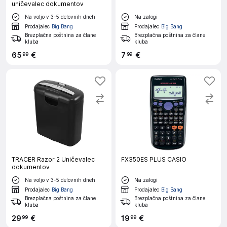
risanje in ustvarjanje. Idealne za otroke in odrasle. Raziščite
uničevalec dokumentov
ponudbo barv in ustvarjalnih pripomočkov za šolo. Oprema za
Na voljo v 3-5 delovnih dneh
Na zalogi
risanje in slikanje
Oprema za risanje in slikanje
je idealna za vse
Prodajalec
Big Bang
Prodajalec
Big Bang
umetnike. Ta komplet vsebuje vse potrebne pripomočke za
Brezplačna poštnina za člane
Brezplačna poštnina za člane
kluba
kluba
ustvarjanje. Uporabna za začetnike in profesionalce. Ostali
65
€
7
€
99
99
hobi program
Ostali hobi program
ponuja raznoliko izbiro za
ustvarjalne projekte. Spodbuja domišljijo in kreativnost. Idealen
za različne hobije, od šivanja do slikanja. Idealno za vse, ki
želijo raziskati nove konjičke.
TRACER Razor 2 Uničevalec
FX350ES PLUS CASIO
dokumentov
Na voljo v 3-5 delovnih dneh
Na zalogi
Prodajalec
Big Bang
Prodajalec
Big Bang
Brezplačna poštnina za člane
Brezplačna poštnina za člane
kluba
kluba
29
€
19
€
99
99