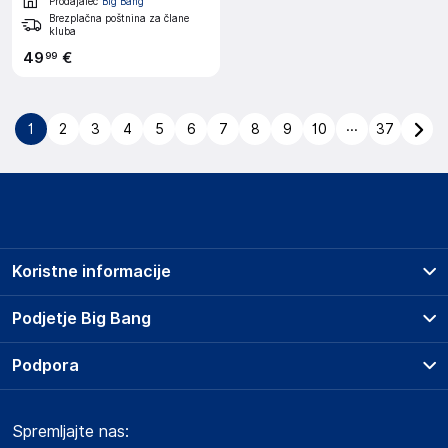
Prodajalec
Big Bang
Brezplačna poštnina za člane
kluba
49
€
99
...
1
2
3
4
5
6
7
8
9
10
37
Koristne informacije
Prodajna mesta
Podjetje Big Bang
Splošni pogoji
O podjetju
Podpora
Storitve
Kontakti
Dostava, vnos in odvoz
Pogosta vprašanja
Družbena odgovornost
Načini plačila
Spremljajte nas:
Marketplace
Obvestila za javnost