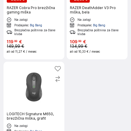
RAZER Cobra Pro brezžična
RAZER DeathAdder V3 Pro
gaming miška
miška, bela
Na zalogi
Na zalogi
Prodajalec
Big Bang
Prodajalec
Big Bang
Brezplačna poštnina za člane
Brezplačna poštnina za člane
kluba
kluba
119
€
109
€
99
99
149,99 €
134,99 €
ali od
11,27 €
/ mesec
ali od
10,33 €
/ mesec
LOGITECH Signature M650,
brezžična miška, grafit
Na zalogi