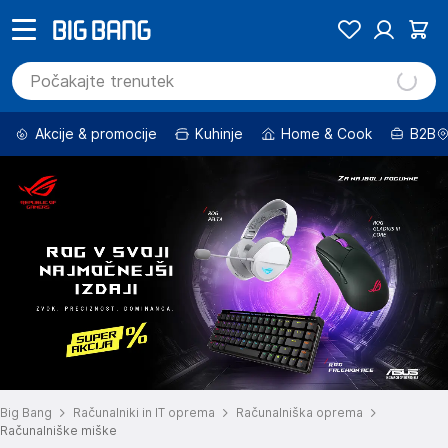
Akcije & promocije
Kuhinje
Home & Cook
B2B
Big Bang
Računalniki in IT oprema
Računalniška oprema
Računalniške miške