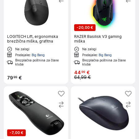
-
20,00 €
LOGITECH Lift, ergonomska
RAZER Basilisk V3 gaming
brezžična miška, grafitna
miška
Na zalogi
Na zalogi
Prodajalec
Big Bang
Prodajalec
Big Bang
Brezplačna poštnina za člane
Brezplačna poštnina za člane
kluba
kluba
44
€
99
64,99 €
79
€
99
-
7,00 €