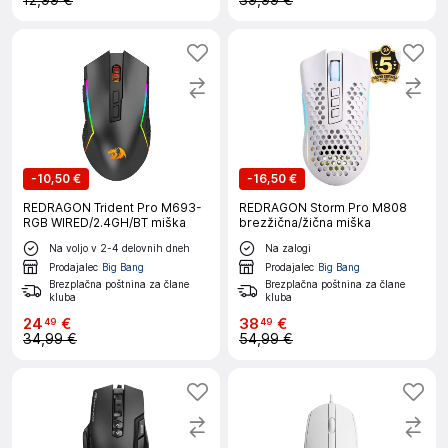
12,99 €
39,99 €
-
10,50 €
-
16,50 €
REDRAGON Trident Pro M693-
REDRAGON Storm Pro M808
RGB WIRED/2.4GH/BT miška
brezžična/žična miška
Na voljo v 2-4 delovnih dneh
Na zalogi
Prodajalec
Big Bang
Prodajalec
Big Bang
Brezplačna poštnina za člane
Brezplačna poštnina za člane
kluba
kluba
24
€
38
€
49
49
34,99 €
54,99 €