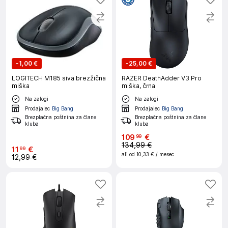
-
1,00 €
-
25,00 €
LOGITECH M185 siva brezžična
RAZER DeathAdder V3 Pro
miška
miška, črna
Na zalogi
Na zalogi
Prodajalec
Big Bang
Prodajalec
Big Bang
Brezplačna poštnina za člane
Brezplačna poštnina za člane
kluba
kluba
109
€
99
134,99 €
11
€
99
ali od
10,33 €
/ mesec
12,99 €