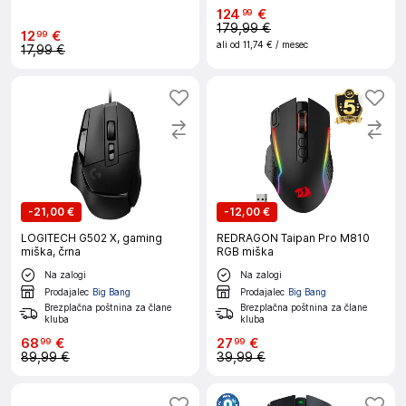
124
€
99
179,99 €
12
€
99
ali od
11,74 €
/ mesec
17,99 €
-
21,00 €
-
12,00 €
LOGITECH G502 X, gaming
REDRAGON Taipan Pro M810
miška, črna
RGB miška
Na zalogi
Na zalogi
Prodajalec
Big Bang
Prodajalec
Big Bang
Brezplačna poštnina za člane
Brezplačna poštnina za člane
kluba
kluba
68
€
27
€
99
99
89,99 €
39,99 €