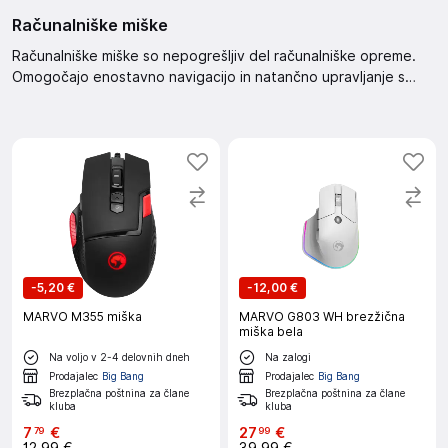
Računalniške miške
Računalniške miške so nepogrešljiv del računalniške opreme.
Omogočajo enostavno navigacijo in natančno upravljanje s
kazalcem. Izbirate lahko med različnimi modeli, ki ustrezajo
vašim potrebam in željam. Poskrbite za udobno in učinkovito
delo z računalnikom.
-
5,20 €
-
12,00 €
MARVO M355 miška
MARVO G803 WH brezžična
miška bela
Na voljo v 2-4 delovnih dneh
Na zalogi
Prodajalec
Big Bang
Prodajalec
Big Bang
Brezplačna poštnina za člane
Brezplačna poštnina za člane
kluba
kluba
7
€
27
€
79
99