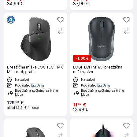
34,99 €
37,99 €
-
1,00 €
Brezžična miška LOGITECH MX
LOGITECH M185, brezžična
Master 4, grafit
miška, siva
Na zalogi
Na zalogi
Prodajalec
Big Bang
Prodajalec
Big Bang
Brezplačna poštnina za člane
Brezplačna poštnina za člane
kluba
kluba
129
€
99
11
€
99
ali od
12,21 €
/ mesec
12,99 €