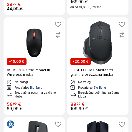
169,00 €
29
€
99
ali od
10,63 €
/ mesec
44,99 €
-
10,00 €
-
20,00 €
ASUS ROG Strix Impact III
LOGITECH MX Master 2s
Wireless miška
grafitna brezžična miška
Na zalogi
Na zalogi
Prodajalec
Big Bang
Prodajalec
Big Bang
Brezplačna poštnina za člane
Brezplačna poštnina za člane
kluba
kluba
59
€
89
€
99
99
69,99 €
109,99 €