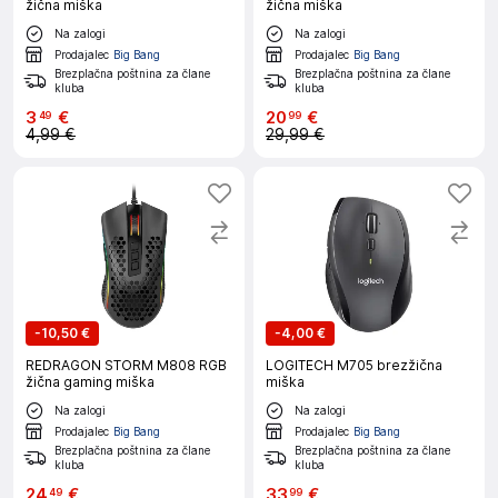
žična miška
žična miška
Na zalogi
Na zalogi
Prodajalec
Big Bang
Prodajalec
Big Bang
Brezplačna poštnina za člane
Brezplačna poštnina za člane
kluba
kluba
3
€
20
€
49
99
4,99 €
29,99 €
-
10,50 €
-
4,00 €
REDRAGON STORM M808 RGB
LOGITECH M705 brezžična
žična gaming miška
miška
Na zalogi
Na zalogi
Prodajalec
Big Bang
Prodajalec
Big Bang
Brezplačna poštnina za člane
Brezplačna poštnina za člane
kluba
kluba
24
€
33
€
49
99