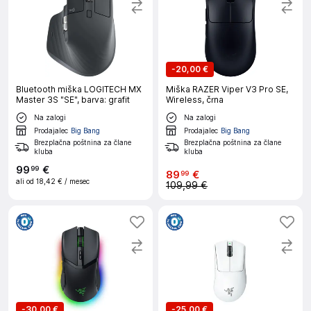
-
20,00 €
Bluetooth miška LOGITECH MX
Miška RAZER Viper V3 Pro SE,
Master 3S "SE", barva: grafit
Wireless, črna
Na zalogi
Na zalogi
Prodajalec
Big Bang
Prodajalec
Big Bang
Brezplačna poštnina za člane
Brezplačna poštnina za člane
kluba
kluba
99
€
99
89
€
99
ali od
18,42 €
/ mesec
109,99 €
-
30,00 €
-
25,00 €