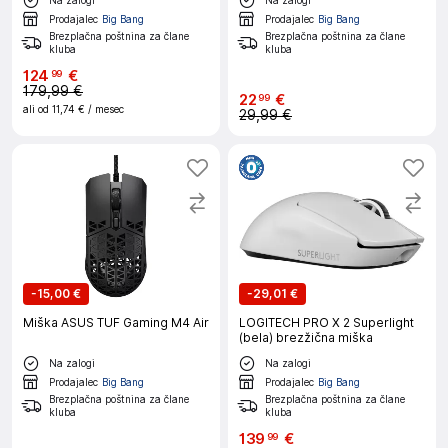
Prodajalec
Big Bang
Prodajalec
Big Bang
Brezplačna poštnina za člane
Brezplačna poštnina za člane
kluba
kluba
124
€
99
179,99 €
22
€
99
ali od
11,74 €
/ mesec
29,99 €
-
15,00 €
-
29,01 €
Miška ASUS TUF Gaming M4 Air
LOGITECH PRO X 2 Superlight
(bela) brezžična miška
Na zalogi
Na zalogi
Prodajalec
Big Bang
Prodajalec
Big Bang
Brezplačna poštnina za člane
Brezplačna poštnina za člane
kluba
kluba
139
€
99