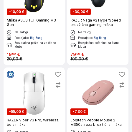
-
10,00 €
-
30,00 €
Miška ASUS TUF Gaming M3
RAZER Naga V2 HyperSpeed
Gen II
brezžična gaming miška
Na zalogi
Na zalogi
Prodajalec
Big Bang
Prodajalec
Big Bang
Brezplačna poštnina za člane
Brezplačna poštnina za člane
kluba
kluba
19
€
79
€
99
99
29,99 €
109,99 €
-
55,00 €
-
7,00 €
RAZER Viper V3 Pro, Wireless,
Logitech Pebble Mouse 2
bela miška
M350s, roza brezžična miška
Na zalogi
Na zalogi