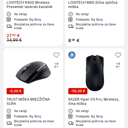
LOGITECH R400 Wireless
LOGITECH M90 žična optična
Presenter laserski kazalnik
miška
Na zalogi
Na zalogi
Prodajalec
Big Bang
Prodajalec
Big Bang
Brezplačna poštnina za člane
Brezplačna poštnina za člane
kluba
kluba
27
€
99
34,99 €
8
€
99
-
5,00 €
-
55,00 €
TRUST MIŠKA BREZŽIČNA
RAZER Viper V3 Pro, Wireless,
SURA
črna miška
Na zalogi
Na zalogi
Prodajalec
Big Bang
Prodajalec
Big Bang
Brezplačna poštnina za člane
Brezplačna poštnina za člane
kluba
kluba