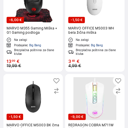
-
6,00 €
-
1,50 €
MARVO M355 Gaming Miška +
MARVO OFFICE MS003 WH
G1 Gaming podloga
bela žična miška
Na zalogi
Na zalogi
Prodajalec
Big Bang
Prodajalec
Big Bang
Brezplačna poštnina za člane
Brezplačna poštnina za člane
kluba
kluba
13
€
3
€
99
49
19,99 €
4,99 €
-
1,50 €
-
9,00 €
MARVO OFFICE MS003 BK črna
REDRAGON COBRA M711W