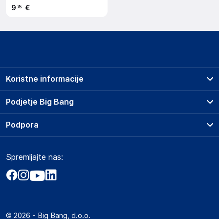
9
€
75
Koristne informacije
Prodajna mesta
Podjetje Big Bang
Splošni pogoji
O podjetju
Podpora
Storitve
Kontakti
Dostava, vnos in odvoz
Pogosta vprašanja
Družbena odgovornost
Načini plačila
Spremljajte nas:
Marketplace
Obvestila za javnost
Nakup na obroke
Kako oddati naročilo?
Akt o digitalnih storitvah
Zavarovanje izdelkov
Vračila in reklamacije
Prodaja podjetjem
Politika zasebnosti
Big Partner - distribucija
Spletni piškotki
© 2026 - Big Bang, d.o.o.
Marketplace za partnerje