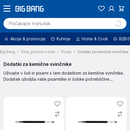
Akcije & promocije
Kuhinje
Home & Cook
B2B
Big Bang
Šola, pisarna in hobi
Pisala
Dodatki za kemične svinčnike
Dodatki za kemične svinčnike
Uživajte v šoli in pisarni s tem dodatkom za kemične svinčnike.
Dodatek izboljša vaše pisarniške in šolske potrebščine.
Raziščite pripomočke za pisanje in odkrijte prednosti.