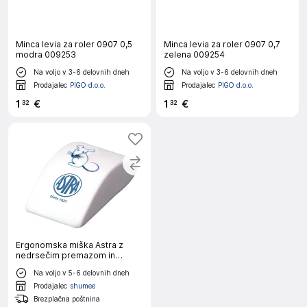
Minca levia za roler 0907 0,5
Minca levia za roler 0907 0,7
modra 009253
zelena 009254
Na voljo v 3-6 delovnih dneh
Na voljo v 3-6 delovnih dneh
Prodajalec
PIGO d.o.o.
Prodajalec
PIGO d.o.o.
1
€
1
€
32
32
Ergonomska miška Astra z
nedrsečim premazom in
dodatno gumijasto podlogo
Na voljo v 5-6 delovnih dneh
Prodajalec
shumee
Brezplačna poštnina