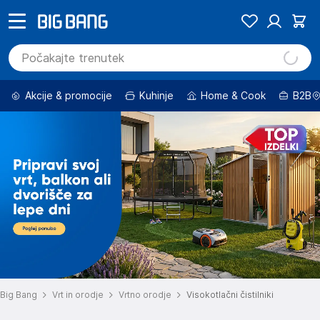
Akcije & promocije
Kuhinje
Home & Cook
B2B
Big Bang
Vrt in orodje
Vrtno orodje
Visokotlačni čistilniki