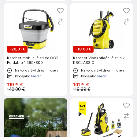
-
20,01 €
-
18,00 €
Karcher mobilni čistilec OC3
Kärcher Visokotlačni čistilnik
Foldable 1.599-300
K3CLASSIC
Na voljo v 3-4 delovnih dneh
Na voljo v 3-4 delovnih dneh
Prodajalec
Panteh
Prodajalec
Panteh
119
€
101
€
99
99
140,00 €
119,99 €