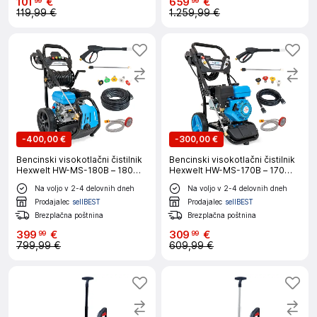
101
€
659
€
99
99
119,99 €
1.259,99 €
-
400,00 €
-
300,00 €
Bencinski visokotlačni čistilnik
Bencinski visokotlačni čistilnik
Hexwelt HW-MS-180B – 180
Hexwelt HW-MS-170B – 170
Bar, 7 KM, 9,2 l/min
Bar, 7 KM, 9,2 l/min
Na voljo v 2-4 delovnih dneh
Na voljo v 2-4 delovnih dneh
Prodajalec
sellBEST
Prodajalec
sellBEST
Brezplačna poštnina
Brezplačna poštnina
399
€
309
€
99
99
799,99 €
609,99 €