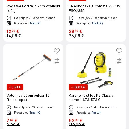
Voda Welt od tal 45 cm kovinski
Teleskopska avtomata 250/BS
ročaj
ESQ2355
Na voljo v 7-10 delovnih dneh
Na voljo v 7-10 delovnih dneh
Prodajalec
TradinQ
Prodajalec
TradinQ
12
€
29
€
99
49
14,99 €
33,99 €
-
1,50 €
-
16,01 €
Veter -očiščeni pulker 10
Karcher čistilec K2 Classic
"teleskopski
Home 1.673-573.0
Na voljo v 7-10 delovnih dneh
Na voljo v 3-4 delovnih dneh
Prodajalec
TradinQ
Prodajalec
Panteh
7
€
93
€
49
99
8,99 €
110,00 €