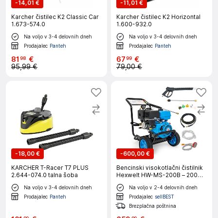
-
14,01 €
-
11,01 €
Karcher čistilec K2 Classic Car
Karcher čistilec K2 Horizontal
1.673-574.0
1.600-932.0
Na voljo v 3-4 delovnih dneh
Na voljo v 3-4 delovnih dneh
Prodajalec
Panteh
Prodajalec
Panteh
81
€
67
€
98
99
95,99 €
79,00 €
-
18,00 €
-
600,00 €
KARCHER T-Racer T7 PLUS
Bencinski visokotlačni čistilnik
2.644-074.0 talna šoba
Hexwelt HW-MS-200B – 200
bar, 12,6 l/min, 13 KM
Na voljo v 3-4 delovnih dneh
Na voljo v 2-4 delovnih dneh
Prodajalec
Panteh
Prodajalec
sellBEST
Brezplačna poštnina