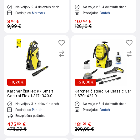
| WATER JET
Na voljo v 2-4 delovnih dneh
Na voljo v 3-4 delovnih dneh
Prodajalec
Mormark
Prodajalec
Panteh
8
€
107
€
99
99
9,99 €
128,10 €
-
0,20 €
-
28,00 €
Karcher čistilec K7 Smart
Karcher čistilec K4 Classic Car
Control Flex 1.317-340.0
1.679-422.0
Na voljo v 3-4 delovnih dneh
Na voljo v 3-4 delovnih dneh
Prodajalec
Panteh
Prodajalec
Panteh
Brezplačna poštnina
475
€
181
€
80
99
476,00 €
209,99 €