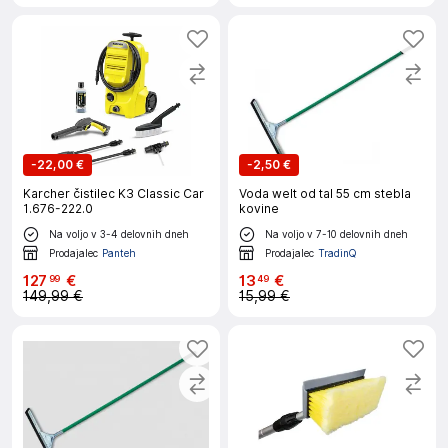
-
22,00 €
-
2,50 €
Karcher čistilec K3 Classic Car
Voda welt od tal 55 cm stebla
1.676-222.0
kovine
Na voljo v 3-4 delovnih dneh
Na voljo v 7-10 delovnih dneh
Prodajalec
Panteh
Prodajalec
TradinQ
127
€
13
€
99
49
149,99 €
15,99 €