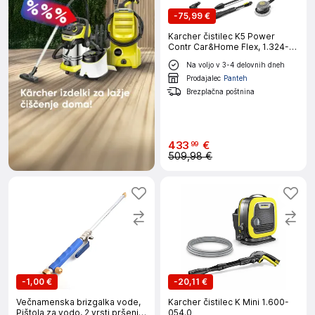
-
75,99 €
Karcher čistilec K5 Power
Contr Car&Home Flex, 1.324-
707.0
Na voljo v 3-4 delovnih dneh
Prodajalec
Panteh
Brezplačna poštnina
433
€
99
509,98 €
-
1,00 €
-
20,11 €
Večnamenska brizgalka vode,
Karcher čistilec K Mini 1.600-
Pištola za vodo, 2 vrsti pršenja
054.0