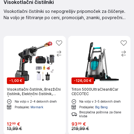
Visokotlačni čistilniki
Visokotlačni čistilniki so nepogrešljiv pripomoček za čiščenje.
Na voljo je filtriranje po ceni, promocijah, znamki, povprečni
oceni, razpoložljivosti, prodajalcu in stanju izdelka. Možnost
sortiranja izdelkov omogoča pregleden seznam. Iskanje po
ključnih besedah je enostavno.
-
1,00 €
-
126,00 €
Visokotlačni čistilnik, Brezžični
Triton 5000UltraClean&Car
čistilnik, Električni čistilnik,
CECOTEC
Čiščeje vozil | HYDROSTREAM
Na voljo v 2-4 delovnih dneh
Na voljo v 3-5 delovnih dneh
Prodajalec
Mormark
Prodajalec
Big Bang
Brezplačna poštnina za člane
kluba
12
€
93
€
99
99
13,99 €
219,99 €