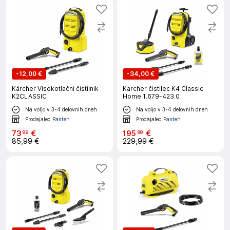
-
12,00 €
-
34,00 €
Kärcher Visokotlačni čistilnik
Karcher čistilec K4 Classic
K2CLASSIC
Home 1.679-423.0
Na voljo v 3-4 delovnih dneh
Na voljo v 3-4 delovnih dneh
Prodajalec
Panteh
Prodajalec
Panteh
73
€
195
€
99
99
85,99 €
229,99 €