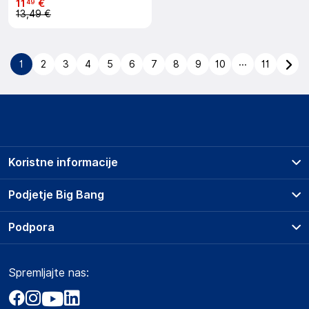
11
€
49
13,49 €
...
1
2
3
4
5
6
7
8
9
10
11
Koristne informacije
Prodajna mesta
Podjetje Big Bang
Splošni pogoji
O podjetju
Podpora
Storitve
Kontakti
Dostava, vnos in odvoz
Pogosta vprašanja
Družbena odgovornost
Načini plačila
Spremljajte nas:
Marketplace
Obvestila za javnost
Nakup na obroke
Kako oddati naročilo?
Akt o digitalnih storitvah
Zavarovanje izdelkov