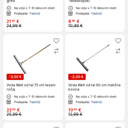
gred
"teleskopski
Na voljo v 7-10 delovnih dneh
Na voljo v 7-10 delovnih dneh
Prodajalec
TradinQ
Prodajalec
TradinQ
21
€
8
€
49
99
24,99 €
10,49 €
-
3,50 €
-
2,00 €
Voda Welt od tal 75 cm leseni
Voda Welt od tal 60 cm matična
ročaj
kovina
Na voljo v 7-10 delovnih dneh
Na voljo v 7-10 delovnih dneh
Prodajalec
TradinQ
Prodajalec
TradinQ
22
€
10
€
49
99
25,99 €
12,99 €