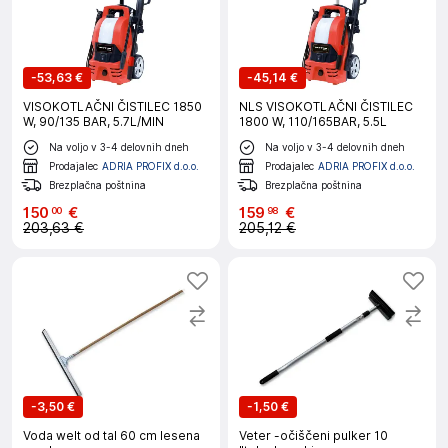
-
53,63 €
-
45,14 €
VISOKOTLAČNI ČISTILEC 1850
NLS VISOKOTLAČNI ČISTILEC
W, 90/135 BAR, 5.7L/MIN
1800 W, 110/165BAR, 5.5L
Na voljo v 3-4 delovnih dneh
Na voljo v 3-4 delovnih dneh
Prodajalec
ADRIA PROFIX d.o.o.
Prodajalec
ADRIA PROFIX d.o.o.
Brezplačna poštnina
Brezplačna poštnina
150
€
159
€
00
98
203,63 €
205,12 €
-
3,50 €
-
1,50 €
Voda welt od tal 60 cm lesena
Veter -očiščeni pulker 10