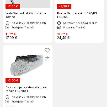
-
2,50 €
-
3,50 €
Voda Welt od tal 75cm stebla
Pranje Sam.teleskop 170/BS
kovine
ES2354
Na voljo v 7-10 delovnih dneh
Na voljo v 7-10 delovnih dneh
Prodajalec
TradinQ
Prodajalec
TradinQ
15
€
20
€
49
99
17,99 €
24,49 €
-
2,00 €
4-oblazinjena avtomata brez
ročaja ES2780H
Na voljo v 7-10 delovnih dneh
Prodajalec
TradinQ