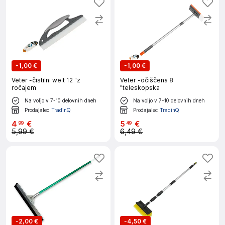
-
1,00 €
-
1,00 €
Veter -čistilni welt 12 "z
Veter -očiščena 8
ročajem
"teleskopska
Na voljo v 7-10 delovnih dneh
Na voljo v 7-10 delovnih dneh
Prodajalec
TradinQ
Prodajalec
TradinQ
4
€
5
€
99
49
5,99 €
6,49 €
-
2,00 €
-
4,50 €