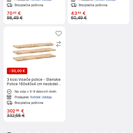
Brezplačna poštnina
Brezplačna poštnina
70
€
43
€
49
49
98,49 €
60,49 €
-
30,00 €
3 kosi Viseče police - Stenske
Police 160x40x4 cm neobdelan
trden akacijev les
Na voljo v 6-8 delovnih dneh
Prodajalec
Kotiček Udobja
Brezplačna poštnina
302
€
68
332,68 €