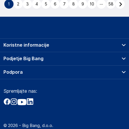
...
1
2
3
4
5
6
7
8
9
10
58
Koristne informacije
Prodajna mesta
Podjetje Big Bang
Splošni pogoji
O podjetju
Podpora
Storitve
Kontakti
Dostava, vnos in odvoz
Pogosta vprašanja
Družbena odgovornost
Načini plačila
Spremljajte nas:
Marketplace
Obvestila za javnost
Nakup na obroke
Kako oddati naročilo?
Akt o digitalnih storitvah
Zavarovanje izdelkov
Vračila in reklamacije
Prodaja podjetjem
Politika zasebnosti
Big Partner - distribucija
Spletni piškotki
© 2026 - Big Bang, d.o.o.
Marketplace za partnerje