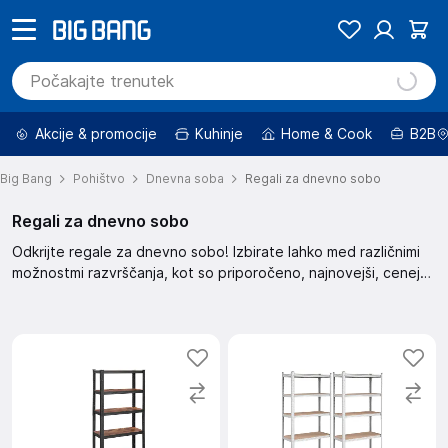
Akcije & promocije
Kuhinje
Home & Cook
B2B
Big Bang
Pohištvo
Dnevna soba
Regali za dnevno sobo
Regali za dnevno sobo
Odkrijte regale za dnevno sobo! Izbirate lahko med različnimi
možnostmi razvrščanja, kot so priporočeno, najnovejši, cenejši
in dražji. Izberite med znižanimi izdelki ali poiščite izdelke po
barvi, znamki in ceni.