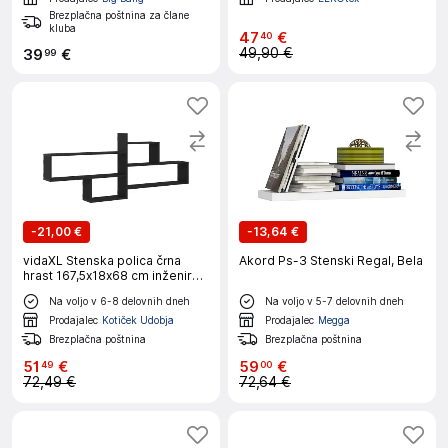
Brezplačna poštnina za člane
kluba
47
€
40
49,90 €
39
€
99
-
21,00 €
-
13,64 €
vidaXL Stenska polica črna
Akord Ps-3 Stenski Regal, Bela
hrast 167,5x18x68 cm inženirski
les
Na voljo v 6-8 delovnih dneh
Na voljo v 5-7 delovnih dneh
Prodajalec
Kotiček Udobja
Prodajalec
Megga
Brezplačna poštnina
Brezplačna poštnina
51
€
59
€
49
00
72,49 €
72,64 €