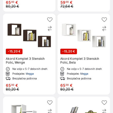
65
€
59
€
00
00
80,20 €
72,64 €
-
15,20 €
-
15,20 €
Akord Komplet 3 Stenskih
Akord Komplet 3 Stenskih
Polic, Wenge
Polic, Bela
Na voljo v 5-7 delovnih dneh
Na voljo v 5-7 delovnih dneh
Prodajalec
Megga
Prodajalec
Megga
Brezplačna poštnina
Brezplačna poštnina
65
€
65
€
00
00
80,20 €
80,20 €