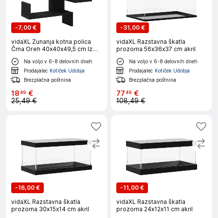
-
7,00 €
-
31,00 €
vidaXL Zunanja kotna polica
vidaXL Razstavna škatla
Črna Oreh 40x40x49,5 cm Iz
prozorna 56x36x37 cm akril
inženirskega lesa
Na voljo v 6-8 delovnih dneh
Na voljo v 6-8 delovnih dneh
Prodajalec
Kotiček Udobja
Prodajalec
Kotiček Udobja
Brezplačna poštnina
Brezplačna poštnina
18
€
77
€
49
49
25,49 €
108,49 €
-
16,00 €
-
11,00 €
vidaXL Razstavna škatla
vidaXL Razstavna škatla
prozorna 30x15x14 cm akril
prozorna 24x12x11 cm akril