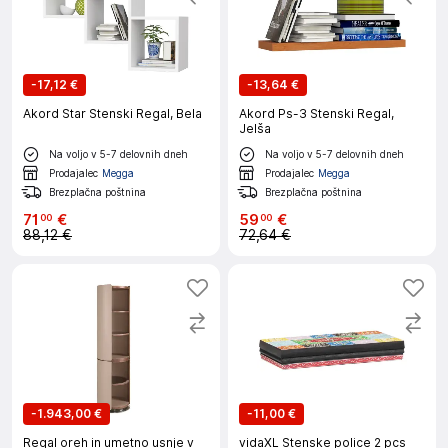
-
17,12 €
-
13,64 €
Akord Star Stenski Regal, Bela
Akord Ps-3 Stenski Regal,
Jelša
Na voljo v 5-7 delovnih dneh
Na voljo v 5-7 delovnih dneh
Prodajalec
Megga
Prodajalec
Megga
Brezplačna poštnina
Brezplačna poštnina
71
€
59
€
00
00
88,12 €
72,64 €
-
1.943,00 €
-
11,00 €
Regal oreh in umetno usnje v
vidaXL Stenske police 2 pcs