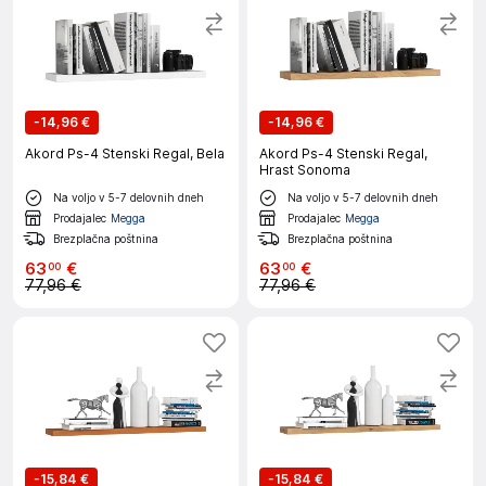
-
14,96 €
-
14,96 €
Akord Ps-4 Stenski Regal, Bela
Akord Ps-4 Stenski Regal,
Hrast Sonoma
Na voljo v 5-7 delovnih dneh
Na voljo v 5-7 delovnih dneh
Prodajalec
Megga
Prodajalec
Megga
Brezplačna poštnina
Brezplačna poštnina
63
€
63
€
00
00
77,96 €
77,96 €
-
15,84 €
-
15,84 €