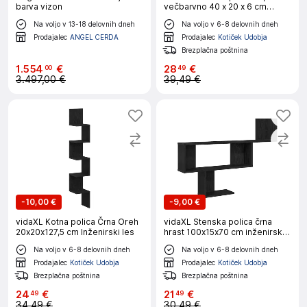
barva vizon
večbarvno 40 x 20 x 6 cm
Trden mangov les
Na voljo v 13-18 delovnih dneh
Na voljo v 6-8 delovnih dneh
Prodajalec
ANGEL CERDA
Prodajalec
Kotiček Udobja
Brezplačna poštnina
1
.
554
€
28
€
00
49
3.497,00 €
39,49 €
-
10,00 €
-
9,00 €
vidaXL Kotna polica Črna Oreh
vidaXL Stenska polica črna
20x20x127,5 cm Inženirski les
hrast 100x15x70 cm inženirski
les
Na voljo v 6-8 delovnih dneh
Na voljo v 6-8 delovnih dneh
Prodajalec
Kotiček Udobja
Prodajalec
Kotiček Udobja
Brezplačna poštnina
Brezplačna poštnina
24
€
21
€
49
49
34,49 €
30,49 €