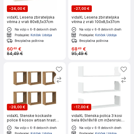
-
24,00 €
-
27,00 €
vidaXL Lesena zbirateljska
vidaXL Lesena zbirateljska
vitrina z vrati 80x8,5x37cm
vitrina z vrati 100x8,5x37cm
Na voljo v 6-8 delovnih dneh
Na voljo v 6-8 delovnih dneh
Prodajalec
Kotiček Udobja
Prodajalec
Kotiček Udobja
Brezplačna poštnina
Brezplačna poštnina
60
€
68
€
49
49
84,49 €
95,49 €
-
28,00 €
-
17,00 €
vidaXL Stenske kockaste
vidaXL Stenska polica 3 kosi
police 6 kosov artisan hrast
bela 80x18x18 cm inženirski
30x15x30 cm
les
Na voljo v 6-8 delovnih dneh
Na voljo v 6-8 delovnih dneh
Prodajalec
Kotiček Udobja
Prodajalec
Kotiček Udobja