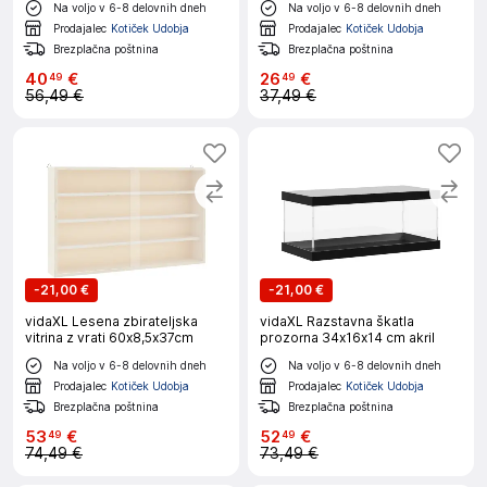
Na voljo v 6-8 delovnih dneh
Na voljo v 6-8 delovnih dneh
Prodajalec
Kotiček Udobja
Prodajalec
Kotiček Udobja
Brezplačna poštnina
Brezplačna poštnina
40
€
26
€
49
49
56,49 €
37,49 €
-
21,00 €
-
21,00 €
vidaXL Lesena zbirateljska
vidaXL Razstavna škatla
vitrina z vrati 60x8,5x37cm
prozorna 34x16x14 cm akril
Na voljo v 6-8 delovnih dneh
Na voljo v 6-8 delovnih dneh
Prodajalec
Kotiček Udobja
Prodajalec
Kotiček Udobja
Brezplačna poštnina
Brezplačna poštnina
53
€
52
€
49
49
74,49 €
73,49 €