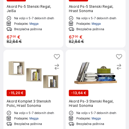
Akord Ps-5 Stenski Regal,
Akord Ps-5 Stenski Regal,
Jelša
Hrast Sonoma
Na voljo v 5-7 delovnih dneh
Na voljo v 5-7 delovnih dneh
Prodajalec
Megga
Prodajalec
Megga
Brezplačna poštnina
Brezplačna poštnina
67
€
67
€
00
00
82,84 €
82,84 €
-
15,20 €
-
13,64 €
Akord Komplet 3 Stenskih
Akord Ps-3 Stenski Regal,
Polic, Hrast Sonoma
Hrast Sonoma
Na voljo v 5-7 delovnih dneh
Na voljo v 5-7 delovnih dneh
Prodajalec
Megga
Prodajalec
Megga
Brezplačna poštnina
Brezplačna poštnina