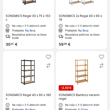
SONGMICS Regal 30 x 75 x 150
SONGMICS 2x Regal 40 x 90 x
c
18
Na voljo v 3-5 delovnih dneh
Na voljo v 3-5 delovnih dneh
Prodajalec
Big Bang
Prodajalec
Big Bang
Brezplačna poštnina za člane
Brezplačna poštnina za člane
kluba
kluba
30
€
59
€
25
99
-
2,50 €
SONGMICS Regal 40 x 90 x 180
SONGMICS Bamboo naravni
c
regal
Na voljo v 3-5 delovnih dneh
Na voljo v 3-6 delovnih dneh
Prodajalec
Big Bang
Prodajalec
ELKOtex