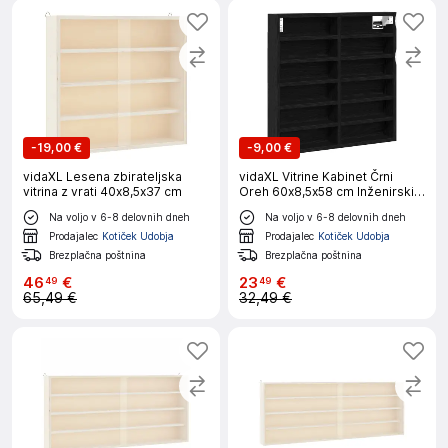
-
19,00 €
-
9,00 €
vidaXL Lesena zbirateljska
vidaXL Vitrine Kabinet Črni
vitrina z vrati 40x8,5x37 cm
Oreh 60x8,5x58 cm Inženirski
Les
Na voljo v 6-8 delovnih dneh
Na voljo v 6-8 delovnih dneh
Prodajalec
Kotiček Udobja
Prodajalec
Kotiček Udobja
Brezplačna poštnina
Brezplačna poštnina
46
€
23
€
49
49
65,49 €
32,49 €