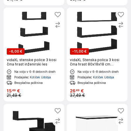
-
6,00 €
-
11,00 €
vidaXL stenske police 3 kosi
vidaXL Stenska polica 3 kosi
črna hrast inženirski les
črna hrast 80x18x18 cm
inženirski les
Na voljo v 6-8 delovnih dneh
Na voljo v 6-8 delovnih dneh
Prodajalec
Kotiček Udobja
Prodajalec
Kotiček Udobja
Brezplačna poštnina
Brezplačna poštnina
15
€
26
€
49
49
21,49 €
37,49 €