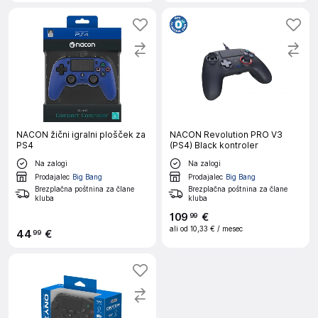
NACON žični igralni plošček za
NACON Revolution PRO V3
PS4
(PS4) Black kontroler
Na zalogi
Na zalogi
Prodajalec
Big Bang
Prodajalec
Big Bang
Brezplačna poštnina za člane
Brezplačna poštnina za člane
kluba
kluba
109
€
99
ali od
10,33 €
/ mesec
44
€
99