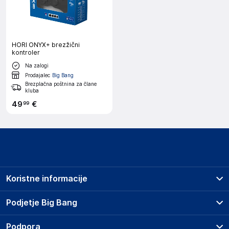
HORI ONYX+ brezžični
kontroler
Na zalogi
Prodajalec
Big Bang
Brezplačna poštnina za člane
kluba
49
€
99
Koristne informacije
Prodajna mesta
Podjetje Big Bang
Splošni pogoji
O podjetju
Podpora
Storitve