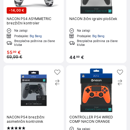
-
14,00 €
NACON PS4 ASYMMETRIC
NACON žični igralni plošček
brezžični kontroler
Na zalogi
Na zalogi
Prodajalec
Big Bang
Prodajalec
Big Bang
Brezplačna poštnina za člane
Brezplačna poštnina za člane
kluba
kluba
55
€
99
69,99 €
44
€
99
NACON PS4 brezžični
CONTROLLER PS4 WIRED
asimetrični kontrolnik
COMP NACON ORANGE
Na zalogi