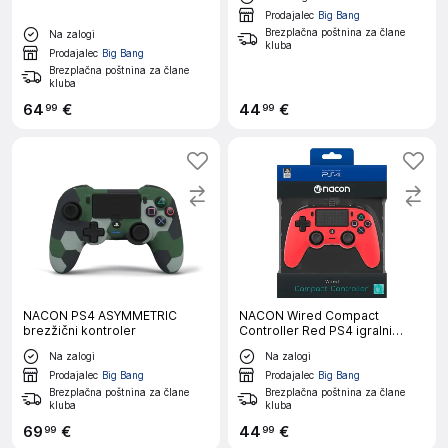
Prodajalec
Big Bang
Brezplačna poštnina za člane
Na zalogi
kluba
Prodajalec
Big Bang
Brezplačna poštnina za člane
kluba
64
€
44
€
99
99
NACON PS4 ASYMMETRIC
NACON Wired Compact
brezžični kontroler
Controller Red PS4 igralni
plošček
Na zalogi
Na zalogi
Prodajalec
Big Bang
Prodajalec
Big Bang
Brezplačna poštnina za člane
Brezplačna poštnina za člane
kluba
kluba
69
€
44
€
99
99