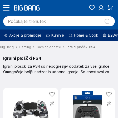
Akcije & promocije
Kuhinje
Home & Cook
B2B
Big Bang
Gaming
Gaming dodatki
Igralni ploščki PS4
Igralni ploščki PS4
Igralni ploščki za PS4 so nepogrešljiv dodatek za vse igralce.
Omogočajo boljši nadzor in udobno igranje. So enostavni za
uporabo in se povežejo z vašo PS4 konzolo. Zagotavljajo
natančnost in odličen odziv pri igranju. Popoln dodatek za
vsakega gamerja.