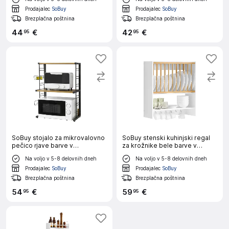
skandinavskem slogu
Prodajalec
SoBuy
Prodajalec
SoBuy
Brezplačna poštnina
Brezplačna poštnina
44
€
42
€
95
95
SoBuy stojalo za mikrovalovno
SoBuy stenski kuhinjski regal
pečico rjave barve v
za krožnike bele barve v
industrijskem slogu
kmečkem slogu
Na voljo v 5-8 delovnih dneh
Na voljo v 5-8 delovnih dneh
Prodajalec
SoBuy
Prodajalec
SoBuy
Brezplačna poštnina
Brezplačna poštnina
54
€
59
€
95
95