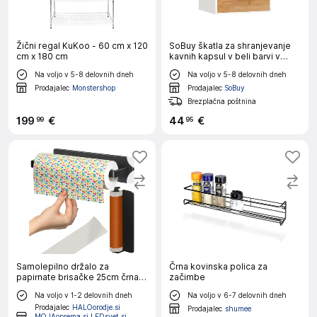
Žični regal KuKoo - 60 cm x 120
SoBuy škatla za shranjevanje
cm x 180 cm
kavnih kapsul v beli barvi v
skandinavskem slogu
Na voljo v 5-8 delovnih dneh
Na voljo v 5-8 delovnih dneh
Prodajalec
Monstershop
Prodajalec
SoBuy
Brezplačna poštnina
199
€
44
€
99
95
Samolepilno držalo za
Črna kovinska polica za
papirnate brisačke 25cm črna
začimbe
mat
Na voljo v 1-2 delovnih dneh
Na voljo v 6-7 delovnih dneh
Prodajalec
HALOorodje.si
Prodajalec
shumee
MOJAoprema.si LEDsvet.si