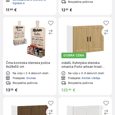
Brezplačna poštnina
Eigraca.si
11
€
12
€
99
61
DOBRA CENA
Črna kovinska stenska polica
vidaXL Kuhinjska stenska
9x28x50 cm
omarica Porto artisan hrast
inženirski les
Na voljo v 3-4 delovnih dneh
Na voljo v 6-8 delovnih dneh
Prodajalec
shumee
Prodajalec
Kotiček Udobja
Brezplačna poštnina
Brezplačna poštnina
13
€
123
€
05
49