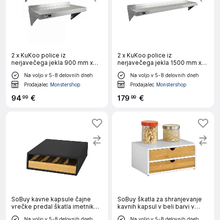
2 x KuKoo police iz
2 x KuKoo police iz
nerjavečega jekla 900 mm x
nerjavečega jekla 1500 mm x
300 mm
300 mm
Na voljo v 5-8 delovnih dneh
Na voljo v 5-8 delovnih dneh
Prodajalec
Monstershop
Prodajalec
Monstershop
94
€
179
€
99
99
SoBuy kavne kapsule čajne
SoBuy škatla za shranjevanje
vrečke predal škatla imetnik
kavnih kapsul v beli barvi v
kabinet v črni barvi v
skandinavskem slogu
Na voljo v 5-8 delovnih dneh
Na voljo v 5-8 delovnih dneh