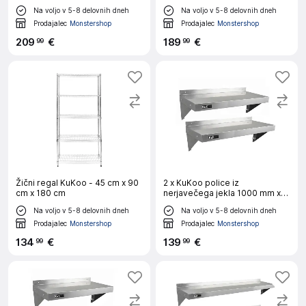
300 mm
Na voljo v 5-8 delovnih dneh
Na voljo v 5-8 delovnih dneh
Prodajalec
Monstershop
Prodajalec
Monstershop
209
€
189
€
99
99
Žični regal KuKoo - 45 cm x 90
2 x KuKoo police iz
cm x 180 cm
nerjavečega jekla 1000 mm x
300 mm
Na voljo v 5-8 delovnih dneh
Na voljo v 5-8 delovnih dneh
Prodajalec
Monstershop
Prodajalec
Monstershop
134
€
139
€
99
99