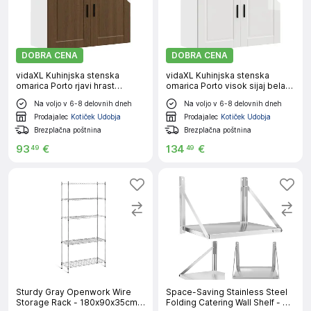
DOBRA CENA
DOBRA CENA
vidaXL Kuhinjska stenska
vidaXL Kuhinjska stenska
omarica Porto rjavi hrast
omarica Porto visok sijaj bela
inženirski les
inženirski les
Na voljo v 6-8 delovnih dneh
Na voljo v 6-8 delovnih dneh
Prodajalec
Kotiček Udobja
Prodajalec
Kotiček Udobja
Brezplačna poštnina
Brezplačna poštnina
93
€
134
€
49
49
Sturdy Gray Openwork Wire
Space-Saving Stainless Steel
Storage Rack - 180x90x35cm,
Folding Catering Wall Shelf - 60