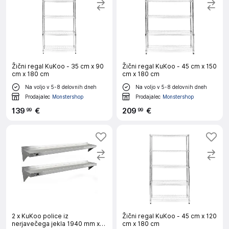
Žični regal KuKoo - 35 cm x 90
Žični regal KuKoo - 45 cm x 150
cm x 180 cm
cm x 180 cm
Na voljo v 5-8 delovnih dneh
Na voljo v 5-8 delovnih dneh
Prodajalec
Monstershop
Prodajalec
Monstershop
139
€
209
€
99
99
2 x KuKoo police iz
Žični regal KuKoo - 45 cm x 120
nerjavečega jekla 1940 mm x
cm x 180 cm