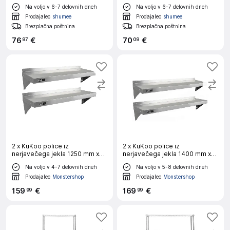
Holds Up to 150kg
x 45 cm, 40 kg Load Capacity
Na voljo v 6-7 delovnih dneh
Na voljo v 6-7 delovnih dneh
Prodajalec
shumee
Prodajalec
shumee
Brezplačna poštnina
Brezplačna poštnina
76
€
70
€
97
09
2 x KuKoo police iz
2 x KuKoo police iz
nerjavečega jekla 1250 mm x
nerjavečega jekla 1400 mm x
300 mm
300 mm
Na voljo v 4-7 delovnih dneh
Na voljo v 5-8 delovnih dneh
Prodajalec
Monstershop
Prodajalec
Monstershop
159
€
169
€
99
99