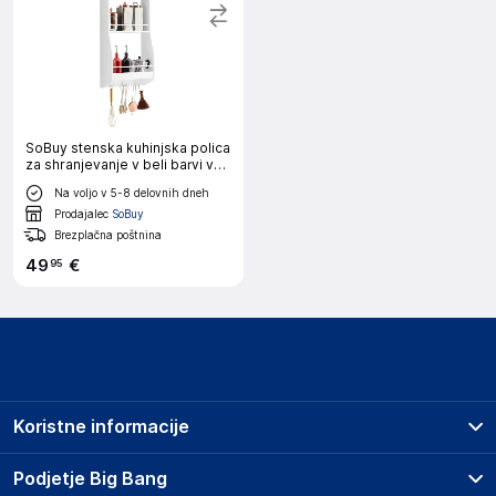
SoBuy stenska kuhinjska polica
za shranjevanje v beli barvi v
skandinavskem slogu
Na voljo v 5-8 delovnih dneh
Prodajalec
SoBuy
Brezplačna poštnina
49
€
95
Koristne informacije
Prodajna mesta
Podjetje Big Bang