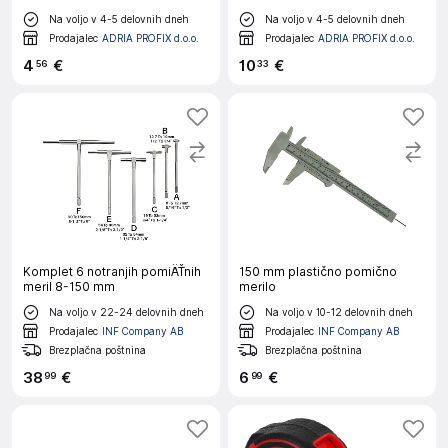
Na voljo v 4-5 delovnih dneh
Na voljo v 4-5 delovnih dneh
Prodajalec
ADRIA PROFIX d.o.o.
Prodajalec
ADRIA PROFIX d.o.o.
4
€
10
€
56
33
Komplet 6 notranjih pomiÄŤnih
150 mm plastično pomično
meril 8-150 mm
merilo
Na voljo v 22-24 delovnih dneh
Na voljo v 10-12 delovnih dneh
Prodajalec
INF Company AB
Prodajalec
INF Company AB
Brezplačna poštnina
Brezplačna poštnina
38
€
6
€
99
99