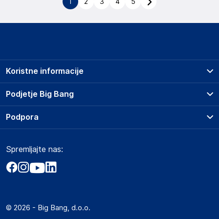
1
2
3
4
5
Koristne informacije
Prodajna mesta
Podjetje Big Bang
Splošni pogoji
O podjetju
Podpora
Storitve
Kontakti
Dostava, vnos in odvoz
Pogosta vprašanja
Družbena odgovornost
Načini plačila
Spremljajte nas:
Marketplace
Obvestila za javnost
Nakup na obroke
Kako oddati naročilo?
Akt o digitalnih storitvah
Zavarovanje izdelkov
Vračila in reklamacije
Prodaja podjetjem
Politika zasebnosti
Big Partner - distribucija
Spletni piškotki
© 2026 - Big Bang, d.o.o.
Marketplace za partnerje