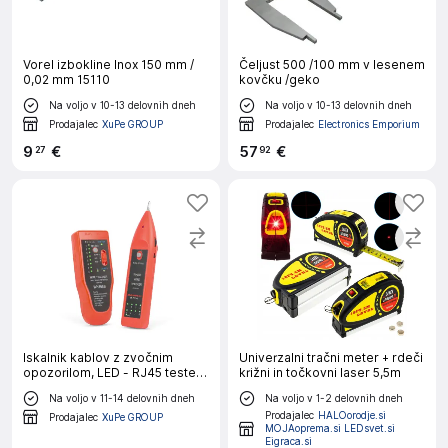
Vorel izbokline Inox 150 mm /
Čeljust 500 /100 mm v lesenem
0,02 mm 15110
kovčku /geko
Na voljo v 10-13 delovnih dneh
Na voljo v 10-13 delovnih dneh
Prodajalec
XuPe GROUP
Prodajalec
Electronics Emporium
9
€
57
€
27
92
Iskalnik kablov z zvočnim
Univerzalni tračni meter + rdeči
opozorilom, LED - RJ45 tester
križni in točkovni laser 5,5m
kablov
Na voljo v 11-14 delovnih dneh
Na voljo v 1-2 delovnih dneh
Prodajalec
HALOorodje.si
Prodajalec
XuPe GROUP
MOJAoprema.si LEDsvet.si
Eigraca.si