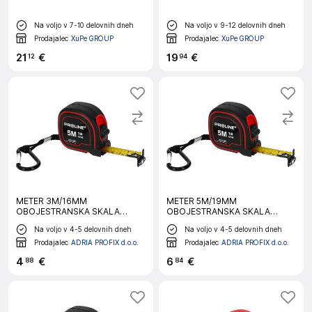
Na voljo v 7-10 delovnih dneh
Na voljo v 9-12 delovnih dneh
Prodajalec
XuPe GROUP
Prodajalec
XuPe GROUP
21
€
19
€
12
94
METER 3M/16MM
METER 5M/19MM
OBOJESTRANSKA SKALA
OBOJESTRANSKA SKALA
MAGNET NYLON
MAGNET NYLON
Na voljo v 4-5 delovnih dneh
Na voljo v 4-5 delovnih dneh
Prodajalec
ADRIA PROFIX d.o.o.
Prodajalec
ADRIA PROFIX d.o.o.
4
€
6
€
88
84