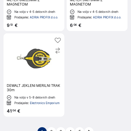
MAGNETOM
MAGNETOM
Na voljo v 4-5 delovnih dneh
Na voljo v 4-5 delovnih dneh
Prodajalec
ADRIA PROFIX d.o.o.
Prodajalec
ADRIA PROFIX d.o.o.
9
€
6
€
13
04
DEWALT JEKLENI MERILNI TRAK
30m
Na voljo v 5-8 delovnih dneh
Prodajalec
Electronics Emporium
41
€
04