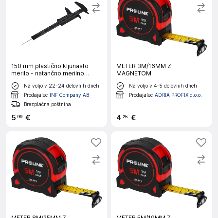
150 mm plastično kljunasto
METER 3M/16MM Z
merilo - natančno merilno
MAGNETOM
orodje
Na voljo v 22-24 delovnih dneh
Na voljo v 4-5 delovnih dneh
Prodajalec
INF Company AB
Prodajalec
ADRIA PROFIX d.o.o.
Brezplačna poštnina
5
€
4
€
99
25
METER 8M/25MM Z
METER 5M/19MM Z