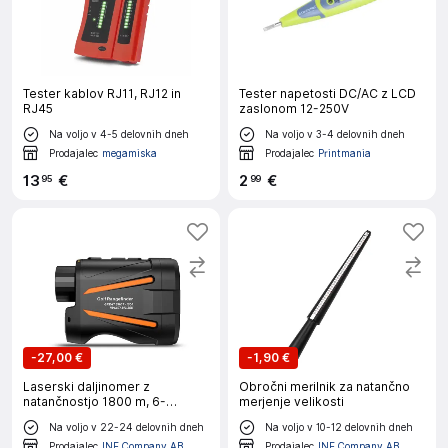
Tester kablov RJ11, RJ12 in
Tester napetosti DC/AC z LCD
RJ45
zaslonom 12-250V
Na voljo v 4-5 delovnih dneh
Na voljo v 3-4 delovnih dneh
Prodajalec
megamiska
Prodajalec
Printmania
13
€
2
€
95
99
-
27,00 €
-
1,90 €
Laserski daljinomer z
Obročni merilnik za natančno
natančnostjo 1800 m, 6-
merjenje velikosti
kratnim optičnim zoomom
Na voljo v 22-24 delovnih dneh
Na voljo v 10-12 delovnih dneh
Black
Prodajalec
INF Company AB
Prodajalec
INF Company AB