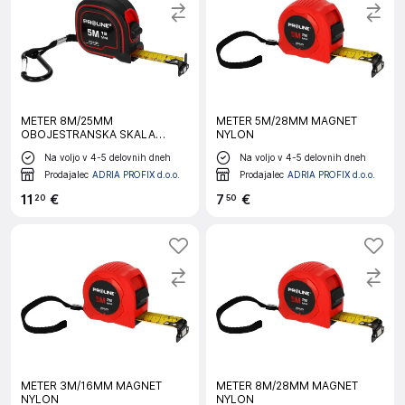
METER 8M/25MM
METER 5M/28MM MAGNET
OBOJESTRANSKA SKALA
NYLON
MAGNET NYLON
Na voljo v 4-5 delovnih dneh
Na voljo v 4-5 delovnih dneh
Prodajalec
ADRIA PROFIX d.o.o.
Prodajalec
ADRIA PROFIX d.o.o.
11
€
7
€
20
50
METER 3M/16MM MAGNET
METER 8M/28MM MAGNET
NYLON
NYLON