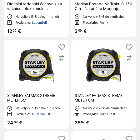
Digitalni tedenski časovnik za
Merilna Posoda Na Traku 0-150
vtičnico, elektronski
Cm – Natančno Merjenje,
programator, 230V
Trpežen ABS, Steklena Vlakna,
Na voljo v 5-8 delovnih dneh
Na voljo v 3-6 delovnih dneh
Lahka 22 G
Prodajalec
LagomSell
Prodajalec
Rosfix
12
€
2
€
00
99
STANLEY FATMAX XTREME
STANLEY FATMAX XTREME
METER 5M
METER 8M
Na voljo v 7-10 delovnih dneh
Na voljo v 7-10 delovnih dneh
Prodajalec
XuPe GROUP
Prodajalec
XuPe GROUP
24
€
28
€
69
67