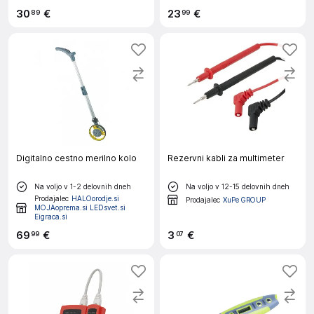
30
€
23
€
89
99
Digitalno cestno merilno kolo
Rezervni kabli za multimeter
Na voljo v 1-2 delovnih dneh
Na voljo v 12-15 delovnih dneh
Prodajalec
HALOorodje.si
Prodajalec
XuPe GROUP
MOJAoprema.si LEDsvet.si
Eigraca.si
69
€
3
€
99
07