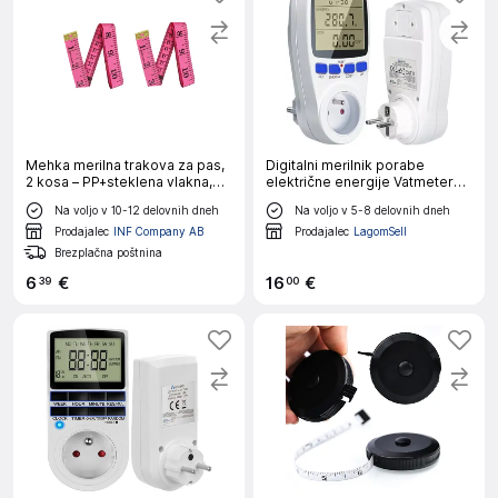
Mehka merilna trakova za pas,
Digitalni merilnik porabe
2 kosa – PP+steklena vlakna,
električne energije Vatmeter
150cm x 2cm Rose red
Izoxis, merilnik stroškov
Na voljo v 10-12 delovnih dneh
Na voljo v 5-8 delovnih dneh
Prodajalec
INF Company AB
Prodajalec
LagomSell
Brezplačna poštnina
6
€
16
€
39
00