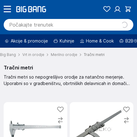
Akcije & promocije
Kuhinje
Home & Cook
B2B
Big Bang
Vrt in orodje
Merilno orodje
Tračni metri
Tračni metri
Tračni metri so nepogrešljivo orodje za natančno merjenje.
Uporabni so v gradbeništvu, obrtniških delavnicah in domači
uporabi. Zagotavljajo enostavno in hitro merjenje razdalj.
Natančnost je ključna, zato izberite kvaliteten tračni meter za
zanesljive rezultate.