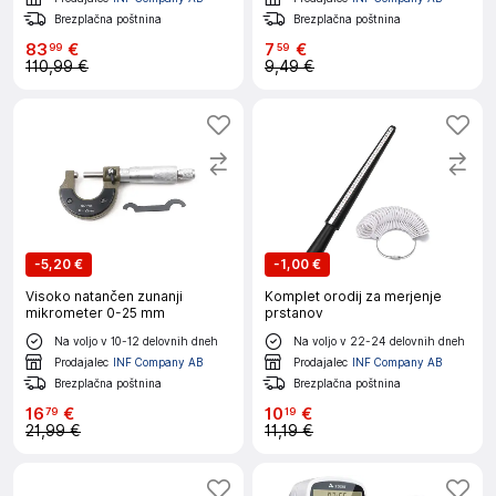
Brezplačna poštnina
Brezplačna poštnina
83
€
7
€
99
59
110,99 €
9,49 €
-
5,20 €
-
1,00 €
Visoko natančen zunanji
Komplet orodij za merjenje
mikrometer 0-25 mm
prstanov
Na voljo v 10-12 delovnih dneh
Na voljo v 22-24 delovnih dneh
Prodajalec
INF Company AB
Prodajalec
INF Company AB
Brezplačna poštnina
Brezplačna poštnina
16
€
10
€
79
19
21,99 €
11,19 €