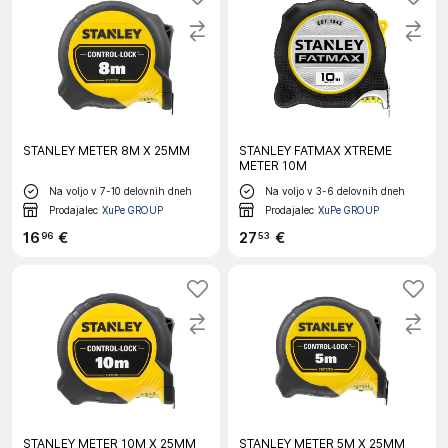
STANLEY METER 8M X 25MM
STANLEY FATMAX XTREME
METER 10M
Na voljo v 7-10 delovnih dneh
Na voljo v 3-6 delovnih dneh
Prodajalec
XuPe GROUP
Prodajalec
XuPe GROUP
16
€
27
€
96
53
STANLEY METER 10M X 25MM
STANLEY METER 5M X 25MM