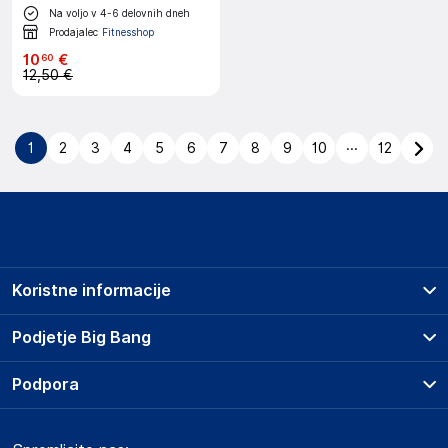
Na voljo v 4-6 delovnih dneh
Prodajalec
Fitnesshop
10
€
60
12,50 €
...
1
2
3
4
5
6
7
8
9
10
12
Koristne informacije
Prodajna mesta
Podjetje Big Bang
Splošni pogoji
O podjetju
Podpora
Storitve
Kontakti
Dostava, vnos in odvoz
Pogosta vprašanja
Družbena odgovornost
Načini plačila