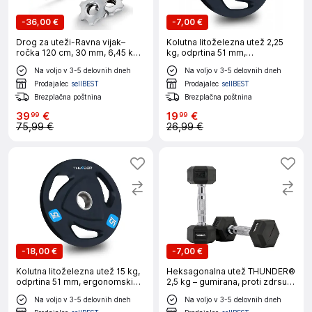
-
36,00 €
-
7,00 €
Drog za uteži-Ravna vijak–
Kolutna litoželezna utež 2,25
ročka 120 cm, 30 mm, 6,45 kg –
kg, odprtina 51 mm,
THUNDER®
ergonomski ročaji THUNDER®
Na voljo v 3-5 delovnih dneh
Na voljo v 3-5 delovnih dneh
Prodajalec
sellBEST
Prodajalec
sellBEST
Brezplačna poštnina
Brezplačna poštnina
39
€
19
€
99
99
75,99 €
26,99 €
-
18,00 €
-
7,00 €
Kolutna litoželezna utež 15 kg,
Heksagonalna utež THUNDER®
odprtina 51 mm, ergonomski
2,5 kg – gumirana, proti zdrsu,
ročaji THUNDER®
za domači in profesionalni
Na voljo v 3-5 delovnih dneh
Na voljo v 3-5 delovnih dneh
trening