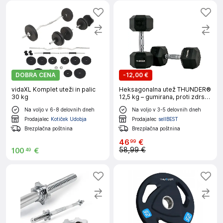
DOBRA CENA
-
12,00 €
vidaXL Komplet uteži in palic
Heksagonalna utež THUNDER®
30 kg
12,5 kg – gumirana, proti zdrsu,
za domači in profesionalni
Na voljo v 6-8 delovnih dneh
Na voljo v 3-5 delovnih dneh
trening
Prodajalec
Kotiček Udobja
Prodajalec
sellBEST
Brezplačna poštnina
Brezplačna poštnina
46
€
99
58,99 €
100
€
49