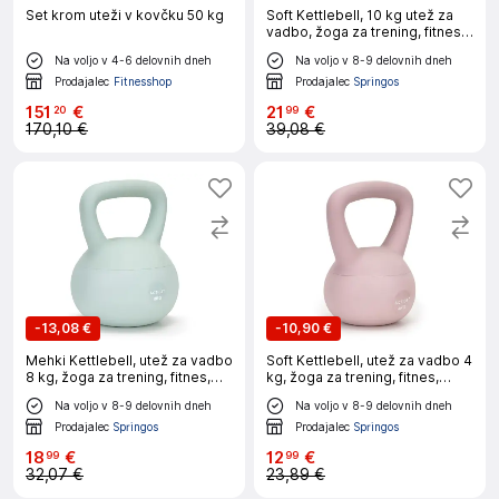
Set krom uteži v kovčku 50 kg
Soft Kettlebell, 10 kg utež za
vadbo, žoga za trening, fitnes,
bež
Na voljo v 4-6 delovnih dneh
Na voljo v 8-9 delovnih dneh
Prodajalec
Fitnesshop
Prodajalec
Springos
151
€
21
€
20
99
170,10 €
39,08 €
-
13,08 €
-
10,90 €
Mehki Kettlebell, utež za vadbo
Soft Kettlebell, utež za vadbo 4
8 kg, žoga za trening, fitnes,
kg, žoga za trening, fitnes,
turkizna
svetlo roza
Na voljo v 8-9 delovnih dneh
Na voljo v 8-9 delovnih dneh
Prodajalec
Springos
Prodajalec
Springos
18
€
12
€
99
99
32,07 €
23,89 €