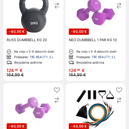
-
40,00 €
-
40,00 €
RUSS DUMBBELL KG 20
NEO DUMBBELL 1 PAR KG 10
Na voljo v 5-8 delovnih dneh
Na voljo v 5-8 delovnih dneh
Prodajalec
TBC BEAUTY, S.L.
Prodajalec
TBC BEAUTY, S.L.
Brezplačna poštnina
Brezplačna poštnina
124
€
124
€
99
99
164,99 €
164,99 €
-
40,00 €
-
40,00 €