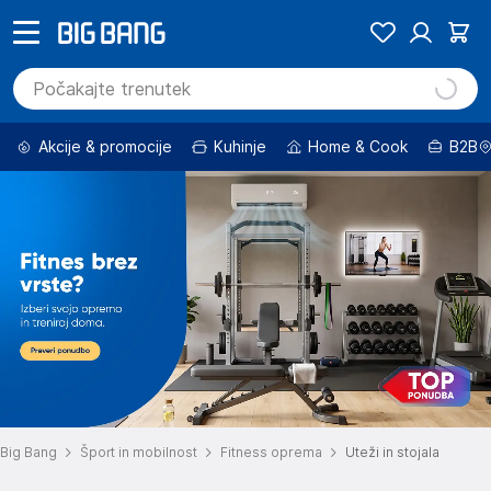
Akcije & promocije
Kuhinje
Home & Cook
B2B
Big Bang
Šport in mobilnost
Fitness oprema
Uteži in stojala