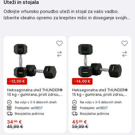
Uteži in stojala
Odkrijte vrhunsko ponudbo uteži in stojal za vašo vadbo.
Izberite idealno opremo za krepitev mišic in doseganje svojih
fitnes ciljev. Brezhibna kakovost in izjemna funkcionalnost
zagotovljena. Opremite svoj dom z najboljšimi utežmi in stojali
že danes.
-
12,00 €
-
14,00 €
Heksagonalna utež THUNDER®
Heksagonalna utež THUNDER®
10 kg – gumirana, proti zdrsu,
15 kg – gumirana, proti zdrsu,
za domači in profesionalni
za domači in profesionalni
Na voljo v 3-5 delovnih dneh
Na voljo v 3-5 delovnih dneh
trening
trening
Prodajalec
sellBEST
Prodajalec
sellBEST
Brezplačna poštnina
Brezplačna poštnina
34
€
45
€
99
99
46,99 €
59,99 €