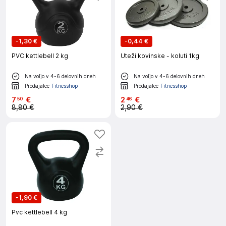
-
1,30 €
-
0,44 €
PVC kettlebell 2 kg
Uteži kovinske - koluti 1kg
Na voljo v 4-6 delovnih dneh
Na voljo v 4-6 delovnih dneh
Prodajalec
Fitnesshop
Prodajalec
Fitnesshop
7
€
2
€
50
46
8,80 €
2,90 €
-
1,90 €
Pvc kettlebell 4 kg