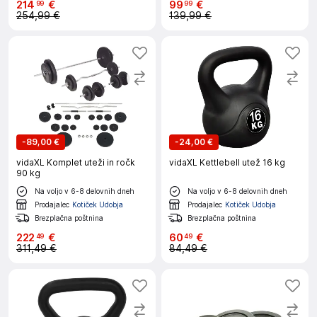
214
€
99
€
99
99
254,99 €
139,99 €
-
89,00 €
-
24,00 €
vidaXL Komplet uteži in ročk
vidaXL Kettlebell utež 16 kg
90 kg
Na voljo v 6-8 delovnih dneh
Na voljo v 6-8 delovnih dneh
Prodajalec
Kotiček Udobja
Prodajalec
Kotiček Udobja
Brezplačna poštnina
Brezplačna poštnina
222
€
60
€
49
49
311,49 €
84,49 €