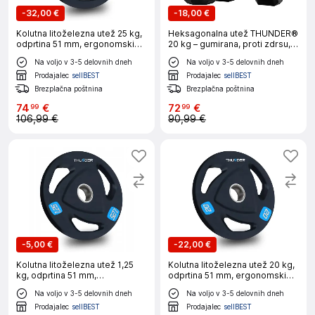
-
32,00 €
-
18,00 €
Kolutna litoželezna utež 25 kg,
Heksagonalna utež THUNDER®
odprtina 51 mm, ergonomski
20 kg – gumirana, proti zdrsu,
ročaji THUNDER®
za domači in profesionalni
Na voljo v 3-5 delovnih dneh
Na voljo v 3-5 delovnih dneh
trening
Prodajalec
sellBEST
Prodajalec
sellBEST
Brezplačna poštnina
Brezplačna poštnina
74
€
72
€
99
99
106,99 €
90,99 €
-
5,00 €
-
22,00 €
Kolutna litoželezna utež 1,25
Kolutna litoželezna utež 20 kg,
kg, odprtina 51 mm,
odprtina 51 mm, ergonomski
ergonomski ročaji THUNDER®
ročaji THUNDER®
Na voljo v 3-5 delovnih dneh
Na voljo v 3-5 delovnih dneh
Prodajalec
sellBEST
Prodajalec
sellBEST