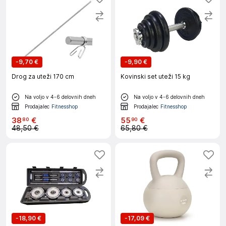
-
9,70 €
-
9,90 €
Drog za uteži 170 cm
Kovinski set uteži 15 kg
Na voljo v 4-6 delovnih dneh
Na voljo v 4-6 delovnih dneh
Prodajalec
Fitnesshop
Prodajalec
Fitnesshop
38
€
55
€
80
90
48,50 €
65,80 €
-
18,90 €
-
17,09 €