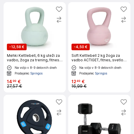
-
12,58 €
-
4,50 €
Mehki Kettlebell, 6 kg uteži za
Soft Kettlebell 2 kg žoga za
vadbo, žoga za trening, fitnes,
vadbo ACTIGET, fitnes, svetlo
turkizna
roza
Na voljo v 8-9 delovnih dneh
Na voljo v 8-9 delovnih dneh
Prodajalec
Springos
Prodajalec
Springos
14
€
12
€
99
49
27,57 €
16,99 €