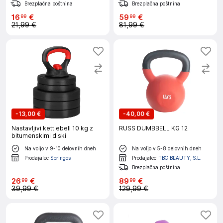
Brezplačna poštnina
Brezplačna poštnina
16
€
59
€
99
99
21,99 €
81,99 €
-
13,00 €
-
40,00 €
Nastavljivi kettlebell 10 kg z
RUSS DUMBBELL KG 12
bitumenskimi diski
Na voljo v 9-10 delovnih dneh
Na voljo v 5-8 delovnih dneh
Prodajalec
Springos
Prodajalec
TBC BEAUTY, S.L.
Brezplačna poštnina
26
€
89
€
99
99
39,99 €
129,99 €