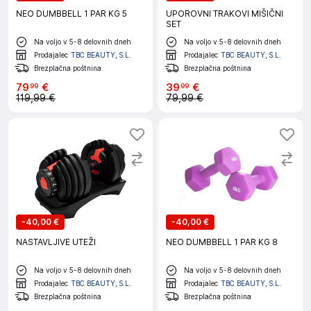
NEO DUMBBELL 1 PAR KG 5
UPOROVNI TRAKOVI MIŠIČNI
SET
Na voljo v 5-8 delovnih dneh
Na voljo v 5-8 delovnih dneh
Prodajalec
TBC BEAUTY, S.L.
Prodajalec
TBC BEAUTY, S.L.
Brezplačna poštnina
Brezplačna poštnina
79
€
39
€
99
99
119,99 €
79,99 €
-
40,00 €
-
40,00 €
NASTAVLJIVE UTEŽI
NEO DUMBBELL 1 PAR KG 8
Na voljo v 5-8 delovnih dneh
Na voljo v 5-8 delovnih dneh
Prodajalec
TBC BEAUTY, S.L.
Prodajalec
TBC BEAUTY, S.L.
Brezplačna poštnina
Brezplačna poštnina