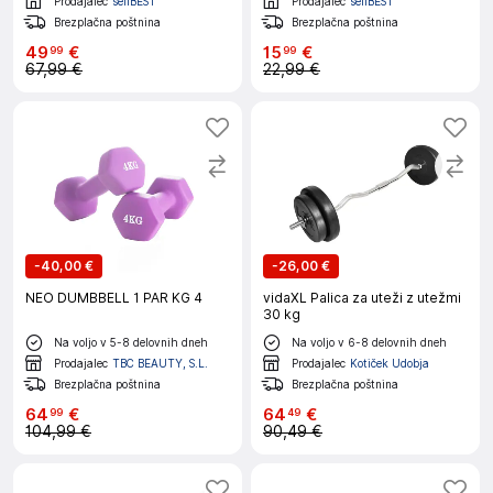
Prodajalec
sellBEST
Prodajalec
sellBEST
Brezplačna poštnina
Brezplačna poštnina
49
€
15
€
99
99
67,99 €
22,99 €
-
40,00 €
-
26,00 €
NEO DUMBBELL 1 PAR KG 4
vidaXL Palica za uteži z utežmi
30 kg
Na voljo v 5-8 delovnih dneh
Na voljo v 6-8 delovnih dneh
Prodajalec
TBC BEAUTY, S.L.
Prodajalec
Kotiček Udobja
Brezplačna poštnina
Brezplačna poštnina
64
€
64
€
99
49
104,99 €
90,49 €