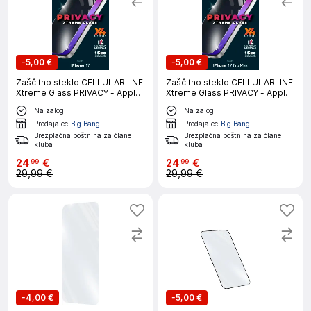
-
5,00 €
-
5,00 €
Zaščitno steklo CELLULARLINE
Zaščitno steklo CELLULARLINE
Xtreme Glass PRIVACY - Apple
Xtreme Glass PRIVACY - Apple
iPhone 17
iPhone 17 PRO MAX
Na zalogi
Na zalogi
Prodajalec
Big Bang
Prodajalec
Big Bang
Brezplačna poštnina za člane
Brezplačna poštnina za člane
kluba
kluba
24
€
24
€
99
99
29,99 €
29,99 €
-
4,00 €
-
5,00 €