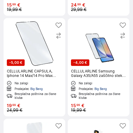
15
€
24
€
99
99
19,99 €
29,99 €
-
5,00 €
-
4,00 €
CELLULARLINE CAPSULA,
CELLULARLINE Samsung
Iphone 14 Max/14 Pro Max
Galaxy A35/A55 zaščitno steklo
zaščitno steklo
za telefon
Na zalogi
Na zalogi
Prodajalec
Big Bang
Prodajalec
Big Bang
Brezplačna poštnina za člane
Brezplačna poštnina za člane
kluba
kluba
19
€
15
€
99
99
24,99 €
19,99 €