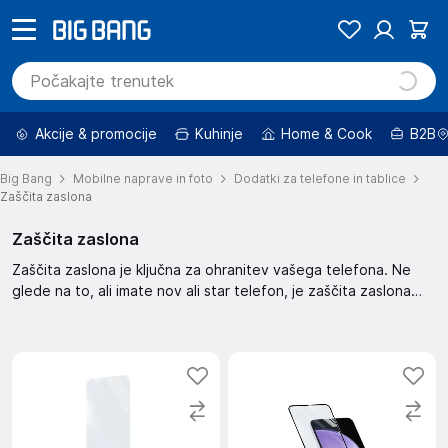
Akcije & promocije
Kuhinje
Home & Cook
B2B
Big Bang
Mobilne naprave in foto
Dodatki za telefone in tablice
Zaščita zaslona
Zaščita zaslona
Zaščita zaslona je ključna za ohranitev vašega telefona. Ne
glede na to, ali imate nov ali star telefon, je zaščita zaslona
nujna. Ta zaščita zaslona pomaga pri preprečevanju prask in
drugih poškodb. Skrbno izberite zaščito, ki ustreza vašemu
telefonu.