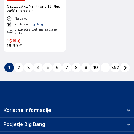
CELLULARLINE iPhone 16 Plus
zaščitno steklo
Na zalogi
Prodajalec
Big Bang
Brezplačna poštnina za člane
kluba
15
€
99
19,99 €
...
1
2
3
4
5
6
7
8
9
10
392
Koristne informacije
Prodajna mesta
Podjetje Big Bang
Splošni pogoji