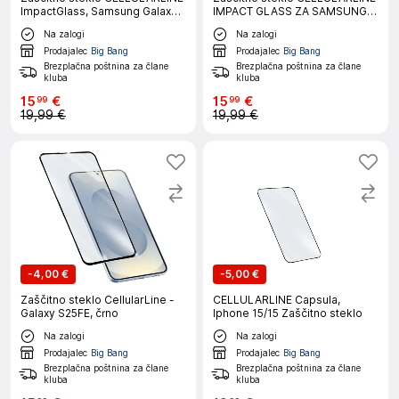
ImpactGlass, Samsung Galaxy
IMPACT GLASS ZA SAMSUNG
A57
GALAXY S26
Na zalogi
Na zalogi
Prodajalec
Big Bang
Prodajalec
Big Bang
Brezplačna poštnina za člane
Brezplačna poštnina za člane
kluba
kluba
15
€
15
€
99
99
19,99 €
19,99 €
-
4,00 €
-
5,00 €
Zaščitno steklo CellularLine -
CELLULARLINE Capsula,
Galaxy S25FE, črno
Iphone 15/15 Zaščitno steklo
Na zalogi
Na zalogi
Prodajalec
Big Bang
Prodajalec
Big Bang
Brezplačna poštnina za člane
Brezplačna poštnina za člane
kluba
kluba