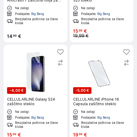
Anticrash 7 zaščitna folija za
S25 steklo
pametni telefon
Na zalogi
Na zalogi
Prodajalec
Big Bang
Prodajalec
Big Bang
Brezplačna poštnina za člane
Brezplačna poštnina za člane
kluba
kluba
15
€
99
19,99 €
14
€
99
-
4,00 €
-
5,00 €
CELLULARLINE Galaxy S24
CELLULARLINE iPhone 16
zaščitno steklo
Capsula zaščitno steklo
Na zalogi
Na zalogi
Prodajalec
Big Bang
Prodajalec
Big Bang
Brezplačna poštnina za člane
Brezplačna poštnina za člane
kluba
kluba
15
€
19
€
99
99