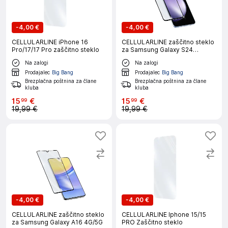
-
4,00 €
-
4,00 €
CELLULARLINE iPhone 16
CELLULARLINE zaščitno steklo
Pro/17/17 Pro zaščitno steklo
za Samsung Galaxy S24
FE/A36/A56
Na zalogi
Na zalogi
Prodajalec
Big Bang
Prodajalec
Big Bang
Brezplačna poštnina za člane
Brezplačna poštnina za člane
kluba
kluba
15
€
15
€
99
99
19,99 €
19,99 €
-
4,00 €
-
4,00 €
CELLULARLINE zaščitno steklo
CELLULARLINE Iphone 15/15
za Samsung Galaxy A16 4G/5G
PRO Zaščitno steklo