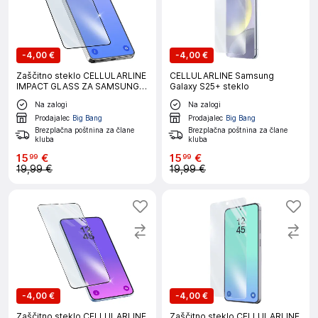
-
4,00 €
-
4,00 €
Zaščitno steklo CELLULARLINE
CELLULARLINE Samsung
IMPACT GLASS ZA SAMSUNG
Galaxy S25+ steklo
GALAXY S26 ULTRA
Na zalogi
Na zalogi
Prodajalec
Big Bang
Prodajalec
Big Bang
Brezplačna poštnina za člane
Brezplačna poštnina za člane
kluba
kluba
15
€
15
€
99
99
19,99 €
19,99 €
-
4,00 €
-
4,00 €
Zaščitno steklo CELLULARLINE
Zaščitno steklo CELLULARLINE