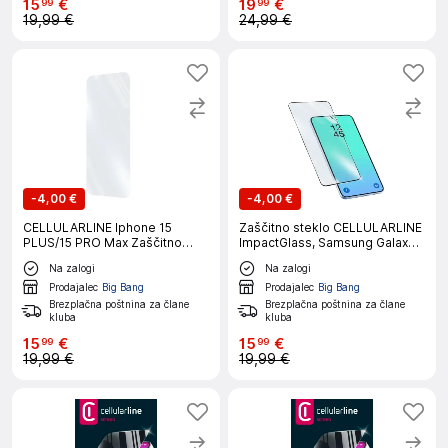
15
€
19
€
99
99
19,99 €
24,99 €
-
4,00 €
-
4,00 €
CELLULARLINE Iphone 15
Zaščitno steklo CELLULARLINE
PLUS/15 PRO Max Zaščitno
ImpactGlass, Samsung Galaxy
steklo
A27
Na zalogi
Na zalogi
Prodajalec
Big Bang
Prodajalec
Big Bang
Brezplačna poštnina za člane
Brezplačna poštnina za člane
kluba
kluba
15
€
15
€
99
99
19,99 €
19,99 €