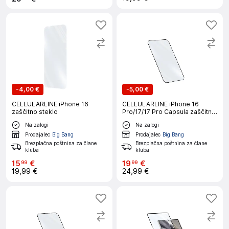
-
4,00 €
-
5,00 €
CELLULARLINE iPhone 16
CELLULARLINE iPhone 16
zaščitno steklo
Pro/17/17 Pro Capsula zaščitno
steklo
Na zalogi
Na zalogi
Prodajalec
Big Bang
Prodajalec
Big Bang
Brezplačna poštnina za člane
Brezplačna poštnina za člane
kluba
kluba
15
€
19
€
99
99
19,99 €
24,99 €