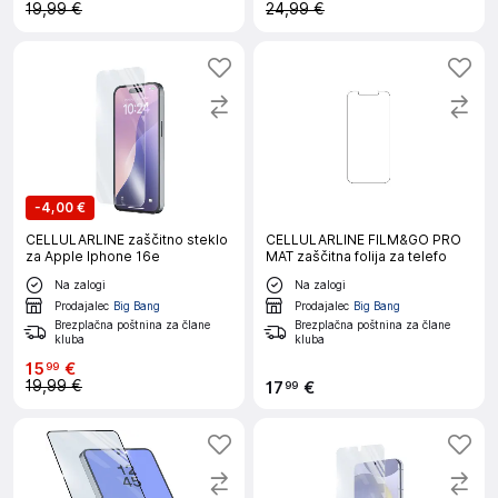
19,99 €
24,99 €
-
4,00 €
CELLULARLINE zaščitno steklo
CELLULARLINE FILM&GO PRO
za Apple Iphone 16e
MAT zaščitna folija za telefo
Na zalogi
Na zalogi
Prodajalec
Big Bang
Prodajalec
Big Bang
Brezplačna poštnina za člane
Brezplačna poštnina za člane
kluba
kluba
15
€
99
19,99 €
17
€
99