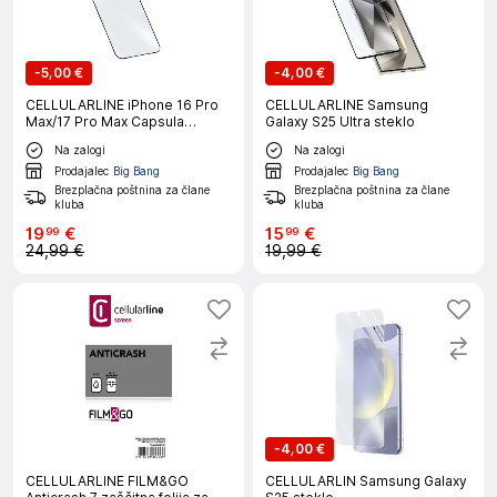
-
5,00 €
-
4,00 €
CELLULARLINE iPhone 16 Pro
CELLULARLINE Samsung
Max/17 Pro Max Capsula
Galaxy S25 Ultra steklo
zaščitno steklo
Na zalogi
Na zalogi
Prodajalec
Big Bang
Prodajalec
Big Bang
Brezplačna poštnina za člane
Brezplačna poštnina za člane
kluba
kluba
19
€
15
€
99
99
24,99 €
19,99 €
-
4,00 €
CELLULARLINE FILM&GO
CELLULARLIN Samsung Galaxy