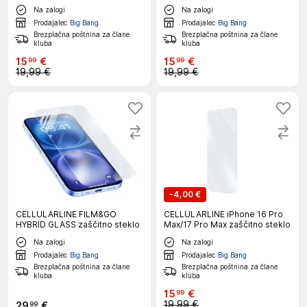
Na zalogi
Na zalogi
Prodajalec
Big Bang
Prodajalec
Big Bang
Brezplačna poštnina za člane
Brezplačna poštnina za člane
kluba
kluba
15
€
15
€
99
99
19,99 €
19,99 €
-
4,00 €
CELLULARLINE FILM&GO
CELLULARLINE iPhone 16 Pro
HYBRID GLASS zaščitno steklo
Max/17 Pro Max zaščitno steklo
Na zalogi
Na zalogi
Prodajalec
Big Bang
Prodajalec
Big Bang
Brezplačna poštnina za člane
Brezplačna poštnina za člane
kluba
kluba
15
€
99
19,99 €
29
€
99