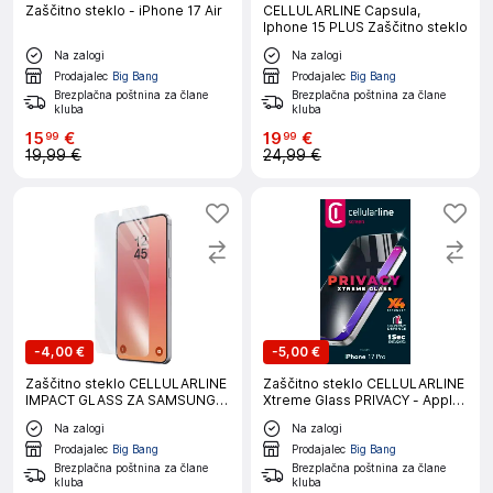
Zaščitno steklo - iPhone 17 Air
CELLULARLINE Capsula,
Iphone 15 PLUS Zaščitno steklo
Na zalogi
Na zalogi
Prodajalec
Big Bang
Prodajalec
Big Bang
Brezplačna poštnina za člane
Brezplačna poštnina za člane
kluba
kluba
15
€
19
€
99
99
19,99 €
24,99 €
-
4,00 €
-
5,00 €
Zaščitno steklo CELLULARLINE
Zaščitno steklo CELLULARLINE
IMPACT GLASS ZA SAMSUNG
Xtreme Glass PRIVACY - Apple
GALAXY S26+
iPhone 17 PRO
Na zalogi
Na zalogi
Prodajalec
Big Bang
Prodajalec
Big Bang
Brezplačna poštnina za člane
Brezplačna poštnina za člane
kluba
kluba