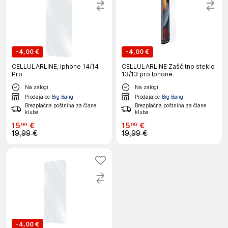
-
4,00 €
-
4,00 €
CELLULARLINE, Iphone 14/14
CELLULARLINE Zaščitno steklo
Pro
13/13 pro Iphone
Na zalogi
Na zalogi
Prodajalec
Big Bang
Prodajalec
Big Bang
Brezplačna poštnina za člane
Brezplačna poštnina za člane
kluba
kluba
15
€
15
€
99
99
19,99 €
19,99 €
-
4,00 €