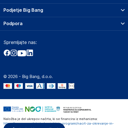
Prodajna mesta
Podjetje Big Bang
Splošni pogoji
O podjetju
Podpora
Storitve
Kontakti
Dostava, vnos in odvoz
Pogosta vprašanja
Družbena odgovornost
Načini plačila
Spremljajte nas:
Marketplace
Obvestila za javnost
Nakup na obroke
Kako oddati naročilo?
Akt o digitalnih storitvah
Zavarovanje izdelkov
Vračila in reklamacije
Prodaja podjetjem
Politika zasebnosti
Big Partner - distribucija
Spletni piškotki
© 2026 - Big Bang, d.o.o.
Marketplace za partnerje
Novosti
Interna varna linija za prijavo kršitev po ZZPRI
Zaposlitev
Naložba je del ukrepov načrta, ki se financira iz mehanizma:
https://www.gov.si/zbirke/projekti-in-programi/nacrt-za-okrevanje-in-