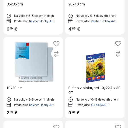
35x35 cm
20x40 cm
Na voljo v 5-8 delovnih dneh
Na voljo v 5-8 delovnih dneh
Prodajalec
Rayher Hobby Art
Prodajalec
Rayher Hobby Art
6
€
4
€
19
89
10x20 cm
Platno v bloku, set 10, 22,7 x 30
cm
Na voljo v 5-8 delovnih dneh
Na voljo v 10-13 delovnih dneh
Prodajalec
Rayher Hobby Art
Prodajalec
XuPe GROUP
2
€
9
€
59
90