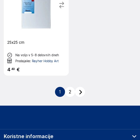
25x25 cm
Na voljo v 5-8 delovnih dneh
Prodajalec
Rayher Hobby Art
4
€
49
1
2
Koristne informacije