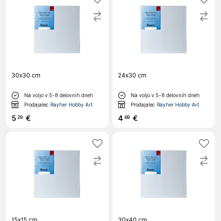
30x30 cm
24x30 cm
Na voljo v 5-8 delovnih dneh
Na voljo v 5-8 delovnih dneh
Prodajalec
Rayher Hobby Art
Prodajalec
Rayher Hobby Art
5
€
4
€
29
69
15x15 cm
30x40 cm