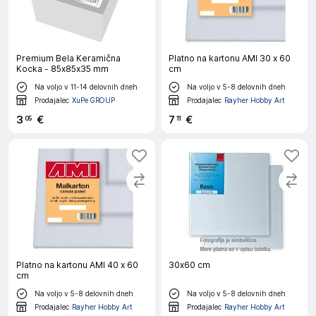
Premium Bela Keramična
Platno na kartonu AMI 30 x 60
Kocka - 85x85x35 mm
cm
Na voljo v 11-14 delovnih dneh
Na voljo v 5-8 delovnih dneh
Prodajalec
XuPe GROUP
Prodajalec
Rayher Hobby Art
3
€
7
€
05
11
Platno na kartonu AMI 40 x 60
30x60 cm
cm
Na voljo v 5-8 delovnih dneh
Na voljo v 5-8 delovnih dneh
Prodajalec
Rayher Hobby Art
Prodajalec
Rayher Hobby Art