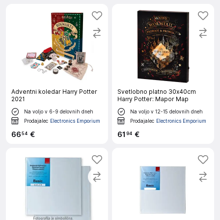
Adventni koledar Harry Potter
Svetlobno platno 30x40cm
2021
Harry Potter: Mapor Map
Na voljo v 6-9 delovnih dneh
Na voljo v 12-15 delovnih dneh
Prodajalec
Electronics Emporium
Prodajalec
Electronics Emporium
66
€
61
€
54
94