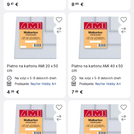
9
€
8
€
47
89
Platno na kartonu AMI 20 x 50
Platno na kartonu AMI 40 x 50
cm
cm
Na voljo v 5-8 delovnih dneh
Na voljo v 5-8 delovnih dneh
Prodajalec
Rayher Hobby Art
Prodajalec
Rayher Hobby Art
4
€
7
€
38
09