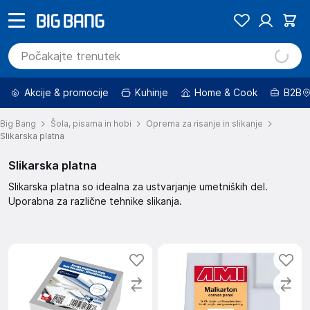
Akcije & promocije
Kuhinje
Home & Cook
B2B
Big Bang
Šola, pisarna in hobi
Oprema za risanje in slikanje
Slikarska platna
Slikarska platna
Slikarska platna so idealna za ustvarjanje umetniških del.
Uporabna za različne tehnike slikanja.