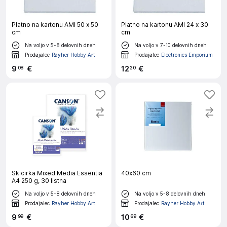
Platno na kartonu AMI 50 x 50
Platno na kartonu AMI 24 x 30
cm
cm
Na voljo v 5-8 delovnih dneh
Na voljo v 7-10 delovnih dneh
Prodajalec
Rayher Hobby Art
Prodajalec
Electronics Emporium
9
€
12
€
08
20
Skicirka Mixed Media Essentia
40x60 cm
A4 250 g, 30 listna
Na voljo v 5-8 delovnih dneh
Na voljo v 5-8 delovnih dneh
Prodajalec
Rayher Hobby Art
Prodajalec
Rayher Hobby Art
9
€
10
€
99
69