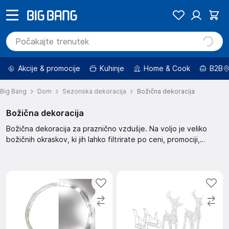
Akcije & promocije
Kuhinje
Home & Cook
B2B
Big Bang
Dom
Sezonska dekoracija
Božična dekoracija
Božična dekoracija
Božična dekoracija za praznično vzdušje. Na voljo je veliko
božičnih okraskov, ki jih lahko filtrirate po ceni, promociji,
znamki in drugih kriterijih. Izbirate lahko med znižanimi izdelki in
izdelki po ugodni ceni.