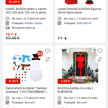
-
31,00 €
vidaXL Božični jeleni s sanmi
Lesen hrestač božična figurica
160 LED lučk 130 cm iz akrila
30cm Nutcracker
Na voljo v 6-8 delovnih dneh
Na voljo v 7-10 delovnih dneh
Prodajalec
Kotiček Udobja
Prodajalec
XuPe GROUP
Brezplačna poštnina
76
€
49
107,49 €
7
€
35
-
6,00 €
-
1,00 €
Dekorativni komplet "Sestavi
Božična pentlja za vrata |
Snežaka" | FELTSNOWMAN 1+1
RUBYBOW
GRATIS
Na voljo v 3-5 delovnih dneh
Na voljo v 3-5 delovnih dneh
Prodajalec
Mormark
Prodajalec
Mormark