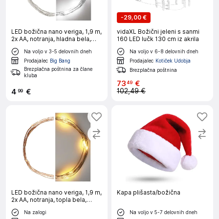
-
29,00 €
LED božična nano veriga, 1,9 m,
vidaXL Božični jeleni s sanmi
2x AA, notranja, hladna bela,
160 LED lučk 130 cm iz akrila
časovnik
Na voljo v 3-5 delovnih dneh
Na voljo v 6-8 delovnih dneh
Prodajalec
Big Bang
Prodajalec
Kotiček Udobja
Brezplačna poštnina za člane
Brezplačna poštnina
kluba
73
€
49
102,49 €
4
€
99
LED božična nano veriga, 1,9 m,
Kapa plišasta/božična
2x AA, notranja, topla bela,
časovnik
Na zalogi
Na voljo v 5-7 delovnih dneh