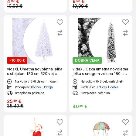
4
€
9
€
99
99
10,99 €
10,99 €
-
10,00 €
DOBRA CENA
vidaXL Umetna novoletna jelka
vidaXL Ozka umetna novoletna
s stojalom 180 cm 620 vejic
jelka s snegom zelena 180 cm
PVC
Na voljo v 6-8 delovnih dneh
Na voljo v 6-8 delovnih dneh
Prodajalec
Kotiček Udobja
Prodajalec
Kotiček Udobja
Brezplačna poštnina
Brezplačna poštnina
25
€
49
35,49 €
40
€
49