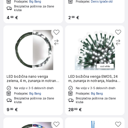
Prodajalec
Big Bang
Prodajalec
Denis Igrače old
Brezplačna poštnina za člane
kluba
4
€
2
€
99
99
LED božična nano veriga
LED božična veriga EMOS, 24
zelena, 4 m, zunanja in notranja,
m, zunanja in notranja, hladna
hladna bela, časovnik
bela, programi, časovnik
Na voljo v 3-5 delovnih dneh
Na voljo v 3-5 delovnih dneh
Prodajalec
Big Bang
Prodajalec
Big Bang
Brezplačna poštnina za člane
Brezplačna poštnina za člane
kluba
kluba
9
€
28
€
99
99