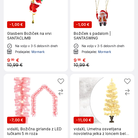
-
1,00 €
-
1,00 €
Glasbeni Božiček na vrvi
Božiček s padalom |
SANTACLIMB
SANTASWING
Na voljo v 3-5 delovnih dneh
Na voljo v 3-5 delovnih dneh
Prodajalec
Mormark
Prodajalec
Mormark
9
€
9
€
99
99
10,99 €
10,99 €
-
7,00 €
-
11,00 €
vidaXL Božična girlanda z LED
vidaXL Umetna osvetljena
lučkami 5 m roza
novoletna jelka z loncem bela