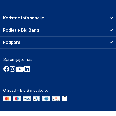
Koristne informacije
Prodajna mesta
Podjetje Big Bang
Splošni pogoji
O podjetju
Podpora
Storitve
Kontakti
Dostava, vnos in odvoz
Pogosta vprašanja
Družbena odgovornost
Načini plačila
Spremljajte nas:
Marketplace
Obvestila za javnost
Nakup na obroke
Kako oddati naročilo?
Akt o digitalnih storitvah
Zavarovanje izdelkov
Vračila in reklamacije
Prodaja podjetjem
Politika zasebnosti
Big Partner - distribucija
Spletni piškotki
© 2026 - Big Bang, d.o.o.
Marketplace za partnerje
Novosti
Interna varna linija za prijavo kršitev po ZZPRI
Zaposlitev