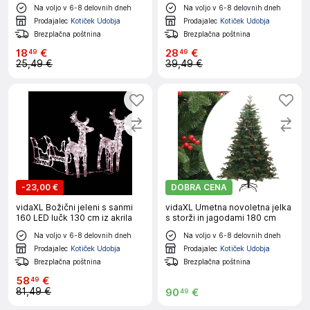
120 cm PVC
Na voljo v 6-8 delovnih dneh
Na voljo v 6-8 delovnih dneh
Prodajalec
Kotiček Udobja
Prodajalec
Kotiček Udobja
Brezplačna poštnina
Brezplačna poštnina
18
€
28
€
49
49
25,49 €
39,49 €
-
23,00 €
DOBRA CENA
vidaXL Božični jeleni s sanmi
vidaXL Umetna novoletna jelka
160 LED lučk 130 cm iz akrila
s storži in jagodami 180 cm
Na voljo v 6-8 delovnih dneh
Na voljo v 6-8 delovnih dneh
Prodajalec
Kotiček Udobja
Prodajalec
Kotiček Udobja
Brezplačna poštnina
Brezplačna poštnina
58
€
49
81,49 €
90
€
49