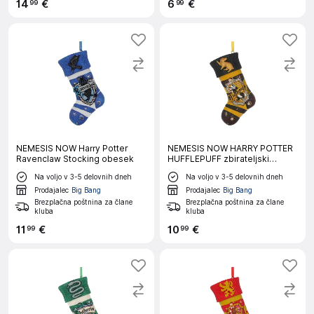
14
€
6
€
99
99
NEMESIS NOW Harry Potter
NEMESIS NOW HARRY POTTER
Ravenclaw Stocking obesek
HUFFLEPUFF zbirateljski
okrasek
Na voljo v 3-5 delovnih dneh
Na voljo v 3-5 delovnih dneh
Prodajalec
Big Bang
Prodajalec
Big Bang
Brezplačna poštnina za člane
Brezplačna poštnina za člane
kluba
kluba
11
€
10
€
99
99