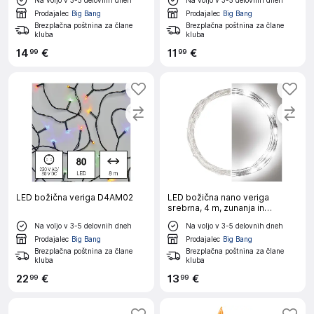
Prodajalec
Big Bang
Prodajalec
Big Bang
Brezplačna poštnina za člane
Brezplačna poštnina za člane
kluba
kluba
14
€
11
€
99
99
LED božična veriga D4AM02
LED božična nano veriga
srebrna, 4 m, zunanja in
notranja, hladna bela, časovnik
Na voljo v 3-5 delovnih dneh
Na voljo v 3-5 delovnih dneh
Prodajalec
Big Bang
Prodajalec
Big Bang
Brezplačna poštnina za člane
Brezplačna poštnina za člane
kluba
kluba
22
€
13
€
99
99