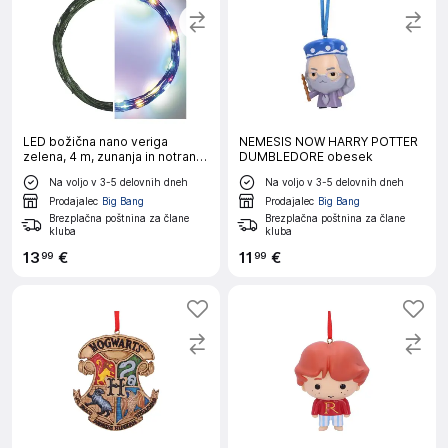
LED božična nano veriga
NEMESIS NOW HARRY POTTER
zelena, 4 m, zunanja in notranja,
DUMBLEDORE obesek
večbarvna, časovnik
Na voljo v 3-5 delovnih dneh
Na voljo v 3-5 delovnih dneh
Prodajalec
Big Bang
Prodajalec
Big Bang
Brezplačna poštnina za člane
Brezplačna poštnina za člane
kluba
kluba
13
€
11
€
99
99