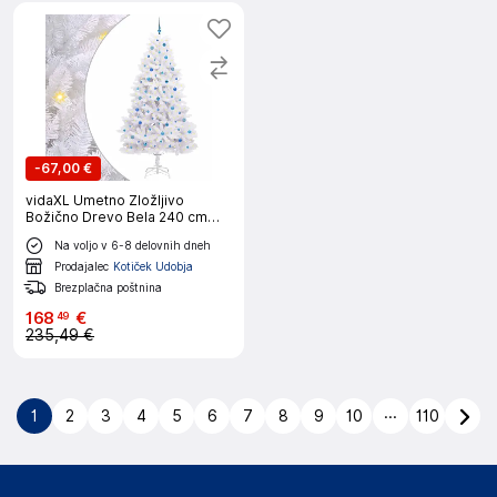
-
67,00 €
vidaXL Umetno Zložljivo
Božično Drevo Bela 240 cm
PVC in jeklo
Na voljo v 6-8 delovnih dneh
Prodajalec
Kotiček Udobja
Brezplačna poštnina
168
€
49
235,49 €
...
1
2
3
4
5
6
7
8
9
10
110