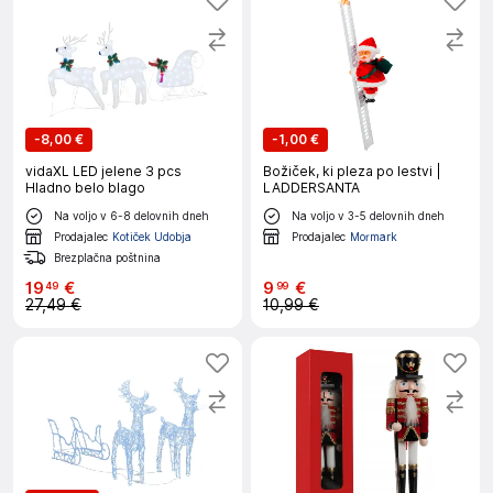
-
8,00 €
-
1,00 €
vidaXL LED jelene 3 pcs
Božiček, ki pleza po lestvi |
Hladno belo blago
LADDERSANTA
Na voljo v 6-8 delovnih dneh
Na voljo v 3-5 delovnih dneh
Prodajalec
Kotiček Udobja
Prodajalec
Mormark
Brezplačna poštnina
19
€
9
€
49
99
27,49 €
10,99 €