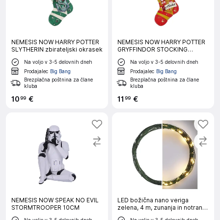
NEMESIS NOW HARRY POTTER
NEMESIS NOW HARRY POTTER
SLYTHERIN zbirateljski okrasek
GRYFFINDOR STOCKING
obesek
Na voljo v 3-5 delovnih dneh
Na voljo v 3-5 delovnih dneh
Prodajalec
Big Bang
Prodajalec
Big Bang
Brezplačna poštnina za člane
Brezplačna poštnina za člane
kluba
kluba
10
€
11
€
99
99
NEMESIS NOW SPEAK NO EVIL
LED božična nano veriga
STORMTROOPER 10CM
zelena, 4 m, zunanja in notranja,
topla bela, časovnik
Na voljo v 3-5 delovnih dneh
Na voljo v 3-5 delovnih dneh