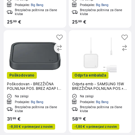
Prodajalec
Big Bang
Prodajalec
Big Bang
Brezplačna poštnina za člane
Brezplačna poštnina za člane
kluba
kluba
25
€
25
€
99
99
Poškodovano
Odprta embalaža
Poškodovan - BREZŽIČNA
Odprta emb - SAMSUNG 15W
POLNILNA POS. BREZ ADAP IN
BREZŽIČNA POLNILNA POS.+
KABL 15W SIV
ADAPTER+KABEL BELA
Na zalogi
Na zalogi
Prodajalec
Big Bang
Prodajalec
Big Bang
Brezplačna poštnina za člane
Brezplačna poštnina za člane
kluba
kluba
31
€
58
€
99
19
-
8,00 €
v primerjavi z novim
-
1,80 €
v primerjavi z novim