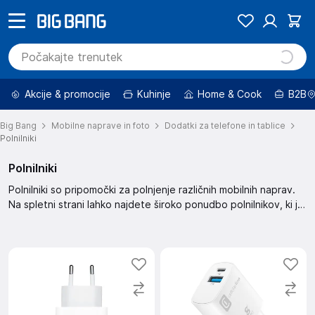
Akcije & promocije
Kuhinje
Home & Cook
B2B
Big Bang
Mobilne naprave in foto
Dodatki za telefone in tablice
Polnilniki
Polnilniki
Polnilniki so pripomočki za polnjenje različnih mobilnih naprav.
Na spletni strani lahko najdete široko ponudbo polnilnikov, ki jih
lahko filtrirate po ceni, znamki in drugih kriterijih. Izbirajte med
različnimi možnostmi in poiščite polnilnik, ki najbolje ustreza
vašim potrebam. Ponudba vključuje znižane izdelke in izdelke z
uau ceno.