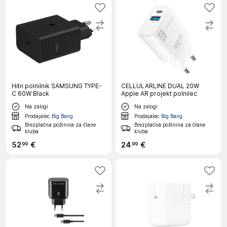
Hitri polnilnik SAMSUNG TYPE-
CELLULARLINE DUAL 20W
C 60W Black
Apple AR projekt polnilec
Na zalogi
Na zalogi
Prodajalec
Big Bang
Prodajalec
Big Bang
Brezplačna poštnina za člane
Brezplačna poštnina za člane
kluba
kluba
52
€
24
€
99
99