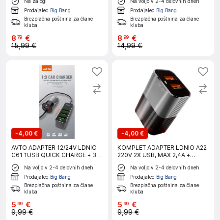
Na zalogi
Na voljo v 2-4 delovnih dneh
Prodajalec
Big Bang
Prodajalec
Big Bang
Brezplačna poštnina za člane
Brezplačna poštnina za člane
kluba
kluba
8
€
8
€
79
99
15,99 €
14,99 €
-
4,00 €
-
4,00 €
AVTO ADAPTER 12/24V LDNIO
KOMPLET ADAPTER LDNIO A22
C61 1USB QUICK CHARGE + 3
220V 2X USB, MAX 2,4A +
USB 35W
LIGHTNING KABEL
Na voljo v 2-4 delovnih dneh
Na voljo v 2-4 delovnih dneh
Prodajalec
Big Bang
Prodajalec
Big Bang
Brezplačna poštnina za člane
Brezplačna poštnina za člane
kluba
kluba
5
€
5
€
99
99
9,99 €
9,99 €