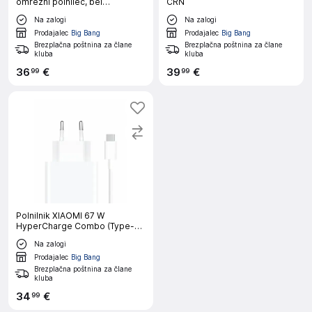
omrežni polnilec, bel
ČRN
(adapter+kabel)
Na zalogi
Na zalogi
Prodajalec
Big Bang
Prodajalec
Big Bang
Brezplačna poštnina za člane
Brezplačna poštnina za člane
kluba
kluba
36
€
39
€
99
99
Polnilnik XIAOMI 67 W
HyperCharge Combo (Type-A)
EU
Na zalogi
Prodajalec
Big Bang
Brezplačna poštnina za člane
kluba
34
€
99