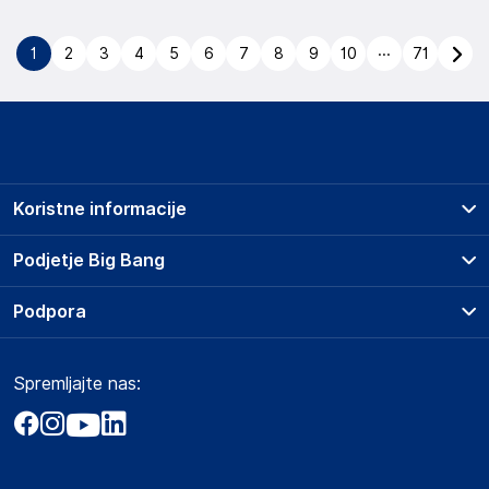
...
1
2
3
4
5
6
7
8
9
10
71
Koristne informacije
Prodajna mesta
Podjetje Big Bang
Splošni pogoji
O podjetju
Podpora
Storitve
Kontakti
Dostava, vnos in odvoz
Pogosta vprašanja
Družbena odgovornost
Načini plačila
Spremljajte nas:
Marketplace
Obvestila za javnost
Nakup na obroke
Kako oddati naročilo?
Akt o digitalnih storitvah
Zavarovanje izdelkov
Vračila in reklamacije
Prodaja podjetjem
Politika zasebnosti
Big Partner - distribucija