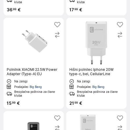
kluba
kluba
36
€
17
€
99
99
Polnilnik XIAOMI 22.5W Power
Hišni polnilec Iphone 20W
Adapter (Type-A) EU
type-c, bel, CellularLine
Na zalogi
Na zalogi
Prodajalec
Big Bang
Prodajalec
Big Bang
Brezplačna poštnina za člane
Brezplačna poštnina za člane
kluba
kluba
15
€
21
€
99
99