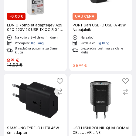
-
6,00 €
UAU CENA
LDNIO komplet adapterjev A25
PORT GaN USB-C USB-A 45W
02Q 220V 2X USB 1X QC 3.0 1X
Napajalnik
2,4A + micro kabel
Na voljo v 2-4 delovnih dneh
Na zalogi
Prodajalec
Big Bang
Prodajalec
Big Bang
Brezplačna poštnina za člane
Brezplačna poštnina za člane
kluba
kluba
8
€
99
14,99 €
38
€
49
SAMSUNG TYPE-C HITRI 45W
USB HIŠNI POLNIL.QUALCOMM
črn adapter
CELLULAR LINE