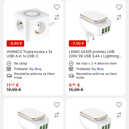
-
8,60 €
-
7,00 €
VIVANCO Trojna kocka z 2x
LDNIO A3305 polnilec USB
USB-A in 1x USB-C
220V 3X USB 3,4A + Lightning
Kabel + LED lučka
Na zalogi
Na voljo v 2-4 delovnih dneh
Prodajalec
Big Bang
Prodajalec
Big Bang
Brezplačna poštnina za člane
Brezplačna poštnina za člane
kluba
kluba
11
€
9
€
39
99
19,99 €
16,99 €