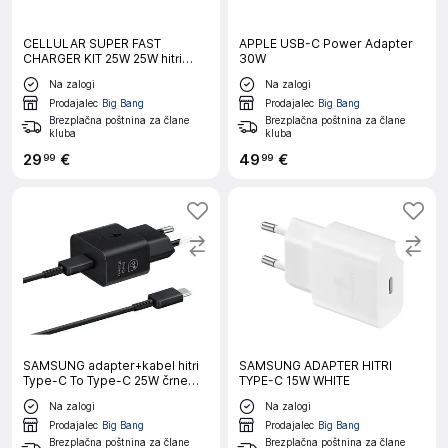
CELLULAR SUPER FAST
APPLE USB-C Power Adapter
CHARGER KIT 25W 25W hitri
30W
hišni polnilec adapter + 100CM
Na zalogi
Na zalogi
USB-C v USB-C kabel črn
Prodajalec
Big Bang
Prodajalec
Big Bang
Brezplačna poštnina za člane
Brezplačna poštnina za člane
kluba
kluba
29
€
49
€
99
99
SAMSUNG adapter+kabel hitri
SAMSUNG ADAPTER HITRI
Type-C To Type-C 25W črne
TYPE-C 15W WHITE
barve
Na zalogi
Na zalogi
Prodajalec
Big Bang
Prodajalec
Big Bang
Brezplačna poštnina za člane
Brezplačna poštnina za člane