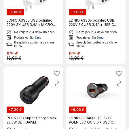
-
7,00 €
-
7,00 €
LDNIO A3305 USB polnilec
LDNIO A3305 polnilec USB
220V 3X USB 3,4A + MICRO
220V 3X USB 3,4A + USB C
USB kabel + LED lučka
kabel + LED lučka
Na voljo v 2-4 delovnih dneh
Na voljo v 2-4 delovnih dneh
Prodajalec
Big Bang
Prodajalec
Big Bang
Brezplačna poštnina za člane
Brezplačna poštnina za člane
kluba
kluba
9
€
9
€
99
99
16,99 €
16,99 €
-
7,20 €
-
6,00 €
POLNILEC Super Charge Max
LDNIO C304Q HITRI AVTO
22.5W SE HUAWEI
POLNILEC QC 3.0 + USB C
KABEL