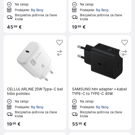
Na zalogi
Na zalogi
Prodajalec
Big Bang
Prodajalec
Big Bang
Brezplačna poštnina za člane
Brezplačna poštnina za člane
kluba
kluba
45
€
19
€
99
99
CELLULARLINE 25W Type-C bel
SAMSUNG hitri adapter + kabel
hišni polnilec
TYPE-C to TYPE-C 45W
Na zalogi
Na zalogi
Prodajalec
Big Bang
Prodajalec
Big Bang
Brezplačna poštnina za člane
Brezplačna poštnina za člane
kluba
kluba
19
€
55
€
99
99