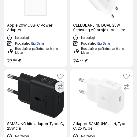
Apple 20W USB-C Power
CELLULARLINE DUAL 25W
Adapter
Samsung AR projekt polnilec
Na zalogi
Na zalogi
Prodajalec
Big Bang
Prodajalec
Big Bang
Brezplačna poštnina za člane
Brezplačna poštnina za člane
kluba
kluba
27
€
24
€
99
99
SAMSUNG hitri adapter Type-C,
Adapter SAMSUNG, hitri, Type-
25W črn
C, 25 W, bel
Na zalogi
Na zalogi