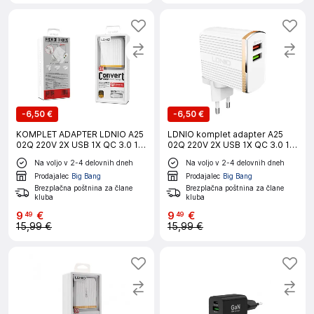
-
6,50 €
-
6,50 €
KOMPLET ADAPTER LDNIO A25
LDNIO komplet adapter A25
02Q 220V 2X USB 1X QC 3.0 1X
02Q 220V 2X USB 1X QC 3.0 1X
2,4A + USB C KABEL
2,4A + lightning kabel
Na voljo v 2-4 delovnih dneh
Na voljo v 2-4 delovnih dneh
Prodajalec
Big Bang
Prodajalec
Big Bang
Brezplačna poštnina za člane
Brezplačna poštnina za člane
kluba
kluba
9
€
9
€
49
49
15,99 €
15,99 €