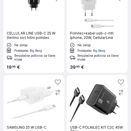
CELLULAR LINE USB-C 25 W
Polnilec+kabel usb-c-mfi
(temno siv) hišni polnilec
Iphone, 20W, CellularLine
Na zalogi
Na zalogi
Prodajalec
Big Bang
Prodajalec
Big Bang
Brezplačna poštnina za člane
Brezplačna poštnina za člane
kluba
kluba
19
€
39
€
99
99
SAMSUNG 25 W USB-C
USB-C POLNILEC KIT C2C 45W