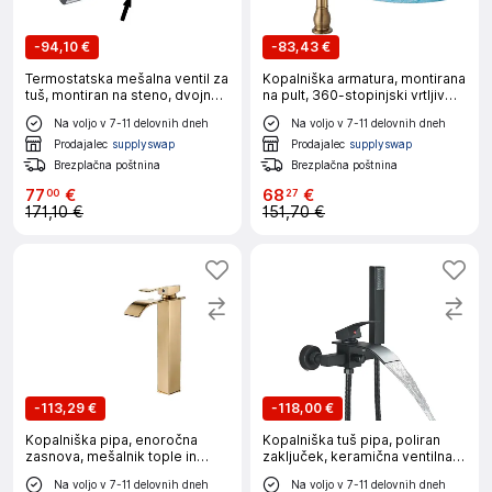
-
94,10 €
-
83,43 €
Termostatska mešalna ventil za
Kopalniška armatura, montirana
tuš, montiran na steno, dvojno
na pult, 360-stopinjski vrtljiv
upravljanje, Chrome D
rotacija, starinski medenina
Na voljo v 7-11 delovnih dneh
Na voljo v 7-11 delovnih dneh
visoka
Prodajalec
supplyswap
Prodajalec
supplyswap
Brezplačna poštnina
Brezplačna poštnina
77
€
68
€
00
27
171,10 €
151,70 €
-
113,29 €
-
118,00 €
Kopalniška pipa, enoročna
Kopalniška tuš pipa, poliran
zasnova, mešalnik tople in
zaključek, keramična ventilna
hladne vode, brušena zlata-H
jedra, mat črna
Na voljo v 7-11 delovnih dneh
Na voljo v 7-11 delovnih dneh