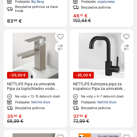
Prodajalec
Big Bang
Prodajalec
supplyswap
Brezplačna poštnina za člane
Brezplačna poštnina
kluba
46
€
10
102,44 €
83
€
99
-
33,00 €
-
35,00 €
NETTLIFE Pipa za umivalnik
NETTLIFE Kuhinjska pipa za
Pipa za toplo/hladno vodo
kopalnico Pipa za umivalnik
Visokotlačna pipa iz
visokotlačna kopalniška pipa iz
Na voljo v 12-15 delovnih dneh
Na voljo v 4-7 delovnih dneh
nerjavečega jekla
nerjavečega jekla
Prodajalec
Nettlife Store
Prodajalec
Nettlife Store
Brezplačna poštnina
Brezplačna poštnina
35
€
37
€
99
99
68,99 €
72,99 €