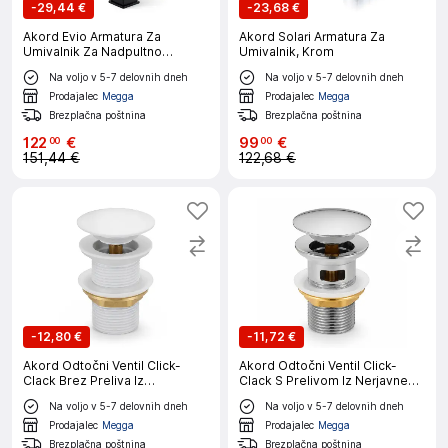
-
29,44 €
-
23,68 €
Akord Evio Armatura Za
Akord Solari Armatura Za
Umivalnik Za Nadpultno
Umivalnik, Krom
Montažo S Slapovnim Izlivom,
Na voljo v 5-7 delovnih dneh
Na voljo v 5-7 delovnih dneh
Črna
Prodajalec
Megga
Prodajalec
Megga
Brezplačna poštnina
Brezplačna poštnina
122
€
99
€
00
00
151,44 €
122,68 €
-
12,80 €
-
11,72 €
Akord Odtočni Ventil Click-
Akord Odtočni Ventil Click-
Clack Brez Preliva Iz
Clack S Prelivom Iz Nerjavnega
Nerjavnega Jekla, Bela
Jekla, Krom
Na voljo v 5-7 delovnih dneh
Na voljo v 5-7 delovnih dneh
Prodajalec
Megga
Prodajalec
Megga
Brezplačna poštnina
Brezplačna poštnina