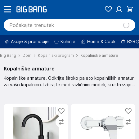
Akcije & promocije
Kuhinje
Home & Cook
B2B
Big Bang
Dom
Kopalniški program
Kopalniške armature
Kopalniške armature
Kopalniške armature. Odkrijte široko paleto kopalniških armatur
za vašo kopalnico. Izbirajte med različnimi modeli, ki ustrezajo
vašemu stilu in potrebam. Poskrbite za funkcionalnost in
estetiko vaše kopalnice z našimi kakovostnimi armaturami.