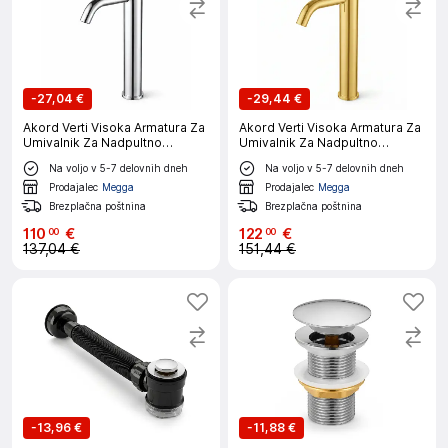
-
27,04 €
-
29,44 €
Akord Verti Visoka Armatura Za
Akord Verti Visoka Armatura Za
Umivalnik Za Nadpultno
Umivalnik Za Nadpultno
Montažo, Krom
Montažo, Zlata
Na voljo v 5-7 delovnih dneh
Na voljo v 5-7 delovnih dneh
Prodajalec
Megga
Prodajalec
Megga
Brezplačna poštnina
Brezplačna poštnina
110
€
122
€
00
00
137,04 €
151,44 €
-
13,96 €
-
11,88 €