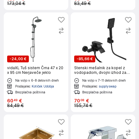
173,04 €
83,49 €
-
24,00 €
-
85,66 €
vidaXL Tuš sistem Črna 47 x 20
Stenski mešalnik za kopel z
x 95 cm Nerjaveče jeklo
vodopadom, dvojni izhod za
vodo, moderna črna obdelava,
Na voljo v 6-8 delovnih dneh
Na voljo v 7-11 delovnih dneh
Kot prikazano
Prodajalec
Kotiček Udobja
Prodajalec
supplyswap
Brezplačna poštnina
Brezplačna poštnina
60
€
70
€
49
08
84,49 €
155,74 €