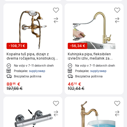
-
108,71 €
-
56,34 €
Kopalna tuš pipa, dizajn z
Kuhinjska pipa, fleksibilen
dvema ročajema, konstrukcija
izvlečni izliv, mešalnik za
iz mesinga, Antik medenina
hladno in toplo vodo, brušeno
Na voljo v 7-11 delovnih dneh
Na voljo v 7-11 delovnih dneh
zlato
Prodajalec
supplyswap
Prodajalec
supplyswap
Brezplačna poštnina
Brezplačna poštnina
88
€
46
€
95
10
197,66 €
102,44 €