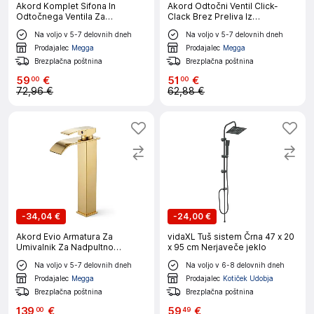
Akord Komplet Sifona In
Akord Odtočni Ventil Click-
Odtočnega Ventila Za
Clack Brez Preliva Iz
Umivalnik, Krom
Nerjavnega Jekla, Krom
Na voljo v 5-7 delovnih dneh
Na voljo v 5-7 delovnih dneh
Prodajalec
Megga
Prodajalec
Megga
Brezplačna poštnina
Brezplačna poštnina
59
€
51
€
00
00
72,96 €
62,88 €
-
34,04 €
-
24,00 €
Akord Evio Armatura Za
vidaXL Tuš sistem Črna 47 x 20
Umivalnik Za Nadpultno
x 95 cm Nerjaveče jeklo
Montažo S Slapovnim Izlivom,
Na voljo v 5-7 delovnih dneh
Na voljo v 6-8 delovnih dneh
Zlata
Prodajalec
Megga
Prodajalec
Kotiček Udobja
Brezplačna poštnina
Brezplačna poštnina
139
€
59
€
00
49