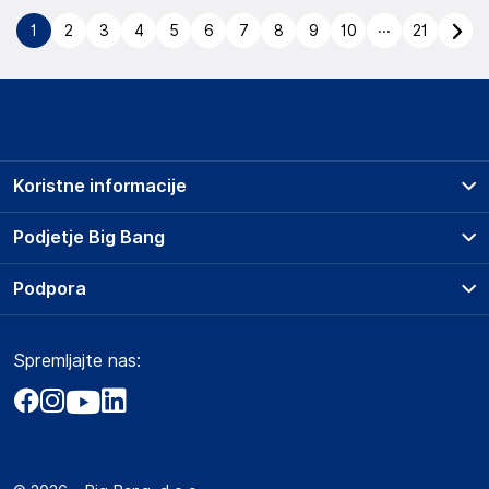
...
1
2
3
4
5
6
7
8
9
10
21
Koristne informacije
Prodajna mesta
Podjetje Big Bang
Splošni pogoji
O podjetju
Podpora
Storitve
Kontakti
Dostava, vnos in odvoz
Pogosta vprašanja
Družbena odgovornost
Načini plačila
Spremljajte nas:
Marketplace
Obvestila za javnost
Nakup na obroke
Kako oddati naročilo?
Akt o digitalnih storitvah
Zavarovanje izdelkov
Vračila in reklamacije
Prodaja podjetjem
Politika zasebnosti
Big Partner - distribucija
Spletni piškotki