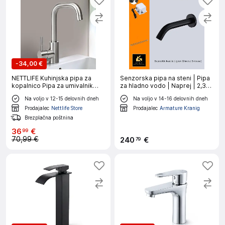
-
34,00 €
NETTLIFE Kuhinjska pipa za
Senzorska pipa na steni | Pipa
kopalnico Pipa za umivalnik
za hladno vodo | Naprej | 2,30
visokotlačna kopalniška pipa iz
V in BATT
Na voljo v 12-15 delovnih dneh
Na voljo v 14-16 delovnih dneh
nerjavečega jekla
Prodajalec
Nettlife Store
Prodajalec
Armature Kranig
Brezplačna poštnina
36
€
99
70,99 €
240
€
79