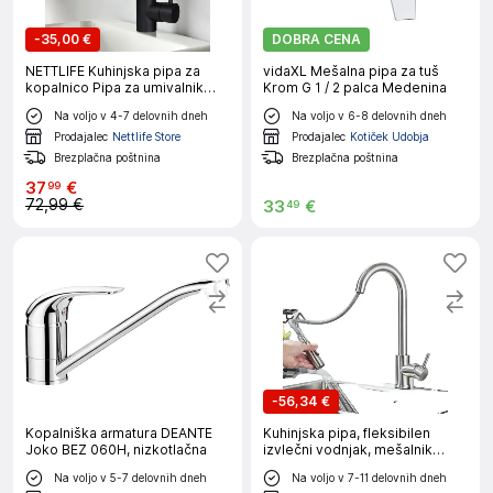
-
35,00 €
DOBRA CENA
NETTLIFE Kuhinjska pipa za
vidaXL Mešalna pipa za tuš
kopalnico Pipa za umivalnik
Krom G 1 / 2 palca Medenina
visokotlačna kopalniška pipa iz
Na voljo v 4-7 delovnih dneh
Na voljo v 6-8 delovnih dneh
nerjavečega jekla
Prodajalec
Nettlife Store
Prodajalec
Kotiček Udobja
Brezplačna poštnina
Brezplačna poštnina
37
€
99
72,99 €
33
€
49
-
56,34 €
Kopalniška armatura DEANTE
Kuhinjska pipa, fleksibilen
Joko BEZ 060H, nizkotlačna
izvlečni vodnjak, mešalnik
hladne in tople vode, brušen
Na voljo v 5-7 delovnih dneh
Na voljo v 7-11 delovnih dneh
nikelj