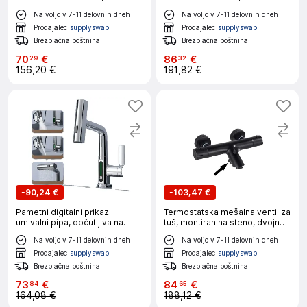
pipa za kopalnico, mat črna E
ventilna jedra, krom A
Na voljo v 7-11 delovnih dneh
Na voljo v 7-11 delovnih dneh
Prodajalec
supplyswap
Prodajalec
supplyswap
Brezplačna poštnina
Brezplačna poštnina
70
€
86
€
29
32
156,20 €
191,82 €
-
90,24 €
-
103,47 €
Pametni digitalni prikaz
Termostatska mešalna ventil za
umivalni pipa, občutljiva na
tuš, montiran na steno, dvojna
temperaturo, funkcionalnost
ročica, mat črna A
Na voljo v 7-11 delovnih dneh
Na voljo v 7-11 delovnih dneh
izvlečenja, krom
Prodajalec
supplyswap
Prodajalec
supplyswap
Brezplačna poštnina
Brezplačna poštnina
73
€
84
€
84
65
164,08 €
188,12 €