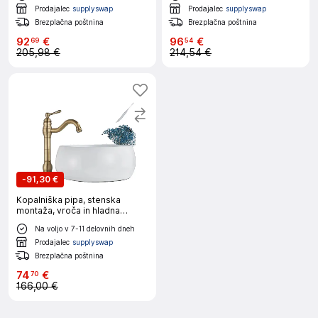
Prodajalec
supplyswap
Prodajalec
supplyswap
Brezplačna poštnina
Brezplačna poštnina
92
€
96
€
69
54
205,98 €
214,54 €
-
91,30 €
Kopalniška pipa, stenska
montaža, vroča in hladna
rotacija, Antik medenina visoka
Na voljo v 7-11 delovnih dneh
Prodajalec
supplyswap
Brezplačna poštnina
74
€
70
166,00 €