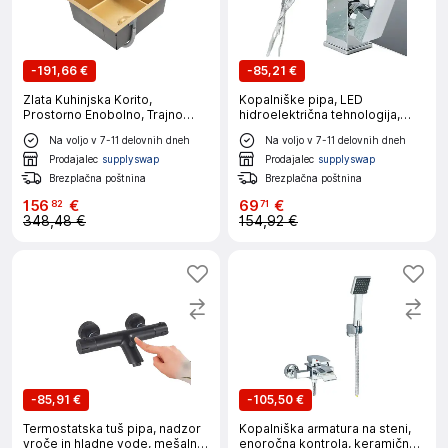
-
191,66 €
-
85,21 €
Zlata Kuhinjska Korito,
Kopalniške pipa, LED
Prostorno Enobolno, Trajno
hidroelektrična tehnologija,
Nerjaveče Jeklo, Zlata
oblikovanje slapa, krom
Na voljo v 7-11 delovnih dneh
Na voljo v 7-11 delovnih dneh
Prodajalec
supplyswap
Prodajalec
supplyswap
Brezplačna poštnina
Brezplačna poštnina
156
€
69
€
82
71
348,48 €
154,92 €
-
85,91 €
-
105,50 €
Termostatska tuš pipa, nadzor
Kopalniška armatura na steni,
vroče in hladne vode, mešalna
enoročna kontrola, keramična