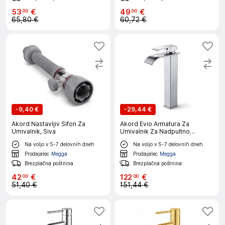
53
€
49
€
00
00
65,80 €
60,72 €
-
9,40 €
-
29,44 €
Akord Nastavljiv Sifon Za
Akord Evio Armatura Za
Umivalnik, Siva
Umivalnik Za Nadpultno
Montažo S Slapovnim Izlivom,
Na voljo v 5-7 delovnih dneh
Na voljo v 5-7 delovnih dneh
Krom
Prodajalec
Megga
Prodajalec
Megga
Brezplačna poštnina
Brezplačna poštnina
42
€
122
€
00
00
51,40 €
151,44 €