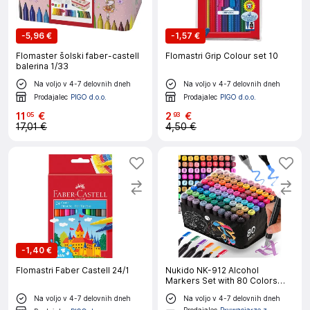
-
5,96 €
-
1,57 €
Flomaster šolski faber-castell
Flomastri Grip Colour set 10
balerina 1/33
Na voljo v 4-7 delovnih dneh
Na voljo v 4-7 delovnih dneh
Prodajalec
PIGO d.o.o.
Prodajalec
PIGO d.o.o.
11
€
2
€
05
93
17,01 €
4,50 €
-
1,40 €
Flomastri Faber Castell 24/1
Nukido NK-912 Alcohol
Markers Set with 80 Colors
and Carrying Case
Na voljo v 4-7 delovnih dneh
Na voljo v 4-7 delovnih dneh