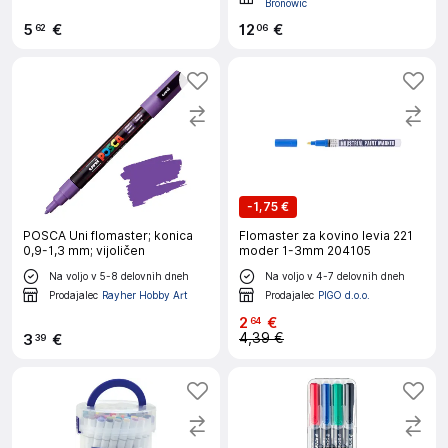
Bronowic
5
€
12
€
62
06
-
1,75 €
POSCA Uni flomaster; konica
Flomaster za kovino levia 221
0,9-1,3 mm; vijoličen
moder 1-3mm 204105
Na voljo v 5-8 delovnih dneh
Na voljo v 4-7 delovnih dneh
Prodajalec
Rayher Hobby Art
Prodajalec
PIGO d.o.o.
2
€
64
4,39 €
3
€
39