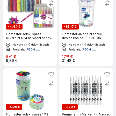
-
4,44 €
-
14,17 €
Flomaster šolski spree
Flomaster alkoholni spree
akvarelni 1/24 na vodni osnovi
dvojna konica 1/36 58106
58124
Na voljo v 4-7 delovnih dneh
Na voljo v 4-7 delovnih dneh
Prodajalec
PIGO d.o.o.
Prodajalec
PIGO d.o.o.
5
€
17
€
42
31
9,86 €
31,48 €
-
4,29 €
-
3,70 €
Flomaster šolski spree 1/12
Permanentni Marker Fin Nasvet