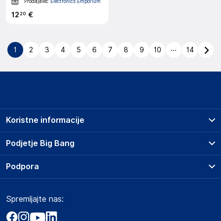
Prodajalec
Electronics Emporium
12
€
20
...
1
2
3
4
5
6
7
8
9
10
14
Koristne informacije
Prodajna mesta
Podjetje Big Bang
Splošni pogoji
O podjetju
Podpora
Storitve
Kontakti
Dostava, vnos in odvoz
Pogosta vprašanja
Družbena odgovornost
Načini plačila
Spremljajte nas:
Marketplace
Obvestila za javnost
Nakup na obroke
Kako oddati naročilo?
Akt o digitalnih storitvah