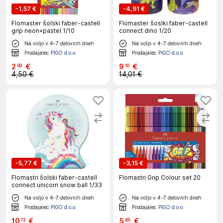
-
1,57 €
-
4,91 €
Flomaster šolski faber-castell
Flomaster šoslki faber-castell
grip neon+pastel 1/10
connect dino 1/20
Na voljo v 4-7 delovnih dneh
Na voljo v 4-7 delovnih dneh
Prodajalec
PIGO d.o.o.
Prodajalec
PIGO d.o.o.
2
€
9
€
93
10
4,50 €
14,01 €
-
5,77 €
-
3,15 €
Flomastri šolski faber-castell
Flomastri Grip Colour set 20
connect unicorn snow ball 1/33
Na voljo v 4-7 delovnih dneh
Na voljo v 4-7 delovnih dneh
Prodajalec
PIGO d.o.o.
Prodajalec
PIGO d.o.o.
10
€
5
€
72
85