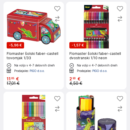
-
5,96 €
-
1,57 €
Flomaster šolski faber-castell
Flomaster šolski faber-castell
tovornjak 1/33
dvostranski 1/10 neon
Na voljo v 4-7 delovnih dneh
Na voljo v 4-7 delovnih dneh
Prodajalec
PIGO d.o.o.
Prodajalec
PIGO d.o.o.
11
€
2
€
05
93
17,01 €
4,50 €