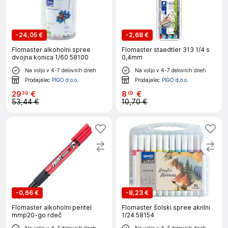
-
24,05 €
-
2,68 €
Flomaster alkoholni spree
Flomaster staedtler 313 1/4 s
dvojna konica 1/60 58100
0,4mm
Na voljo v 4-7 delovnih dneh
Na voljo v 4-7 delovnih dneh
Prodajalec
PIGO d.o.o.
Prodajalec
PIGO d.o.o.
29
€
8
€
39
02
53,44 €
10,70 €
-
0,66 €
-
8,23 €
Flomaster alkoholni pentel
Flomaster šolski spree akrilni
mmp20-go rdeč
1/24 58154
Na voljo v 4-7 delovnih dneh
Na voljo v 4-7 delovnih dneh