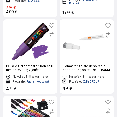
Prodajalec
Prywaciarze z
Prodajalec
PIGO d.o.o.
Bronowic
2
€
60
4,00 €
12
€
62
POSCA Uni flomaster; konica 8
Flomaster za stekleno tablo
mm prirezana; vijoličen
nobo bel z gobico 1/6 1915444
Na voljo v 5-8 delovnih dneh
Na voljo v 8-11 delovnih dneh
Prodajalec
Rayher Hobby Art
Prodajalec
XuPe GROUP
4
€
8
€
90
91