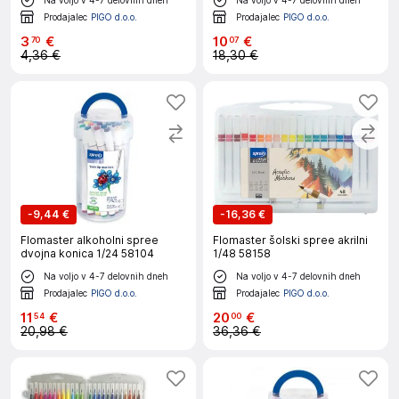
Prodajalec
PIGO d.o.o.
Prodajalec
PIGO d.o.o.
3
€
10
€
70
07
4,36 €
18,30 €
-
9,44 €
-
16,36 €
Flomaster alkoholni spree
Flomaster šolski spree akrilni
dvojna konica 1/24 58104
1/48 58158
Na voljo v 4-7 delovnih dneh
Na voljo v 4-7 delovnih dneh
Prodajalec
PIGO d.o.o.
Prodajalec
PIGO d.o.o.
11
€
20
€
54
00
20,98 €
36,36 €