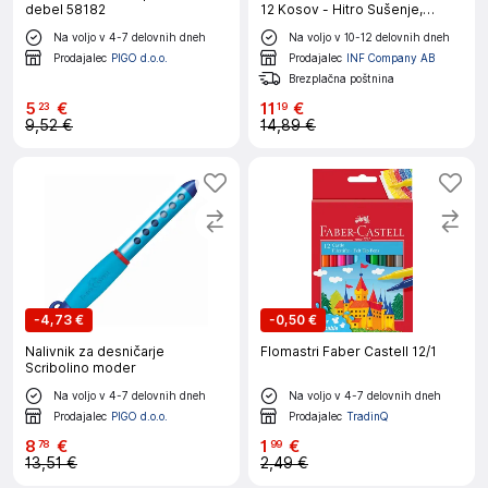
debel 58182
12 Kosov - Hitro Sušenje,
Vodoodporen, Več Površin
Na voljo v 4-7 delovnih dneh
Na voljo v 10-12 delovnih dneh
Prodajalec
PIGO d.o.o.
Prodajalec
INF Company AB
Brezplačna poštnina
5
€
11
€
23
19
9,52 €
14,89 €
-
4,73 €
-
0,50 €
Nalivnik za desničarje
Flomastri Faber Castell 12/1
Scribolino moder
Na voljo v 4-7 delovnih dneh
Na voljo v 4-7 delovnih dneh
Prodajalec
PIGO d.o.o.
Prodajalec
TradinQ
8
€
1
€
78
99
13,51 €
2,49 €