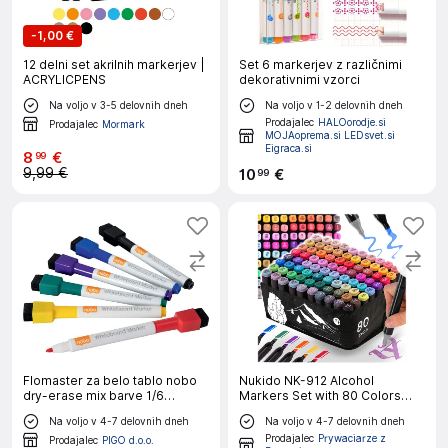
-
1,00 €
12 delni set akrilnih markerjev |
Set 6 markerjev z različnimi
ACRYLICPENS
dekorativnimi vzorci
Na voljo v 3-5 delovnih dneh
Na voljo v 1-2 delovnih dneh
Prodajalec
HALOorodje.si
Prodajalec
Mormark
MOJAoprema.si LEDsvet.si
Eigraca.si
8
€
99
9,99 €
10
€
99
Flomaster za belo tablo nobo
Nukido NK-912 Alcohol
dry-erase mix barve 1/6
Markers Set with 80 Colors
1903792
and Portable Bag
Na voljo v 4-7 delovnih dneh
Na voljo v 4-7 delovnih dneh
Prodajalec
Prywaciarze z
Prodajalec
PIGO d.o.o.