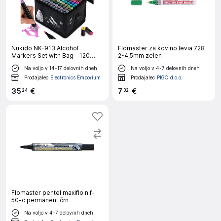
Nukido NK-913 Alcohol
Flomaster za kovino levia 728
Markers Set with Bag - 120
2-4,5mm zelen
Vibrant Colors for Artists
Na voljo v 14-17 delovnih dneh
Na voljo v 4-7 delovnih dneh
Prodajalec
Electronics Emporium
Prodajalec
PIGO d.o.o.
35
€
7
€
24
32
Flomaster pentel maxiflo nlf-
50-c permanent črn
Na voljo v 4-7 delovnih dneh