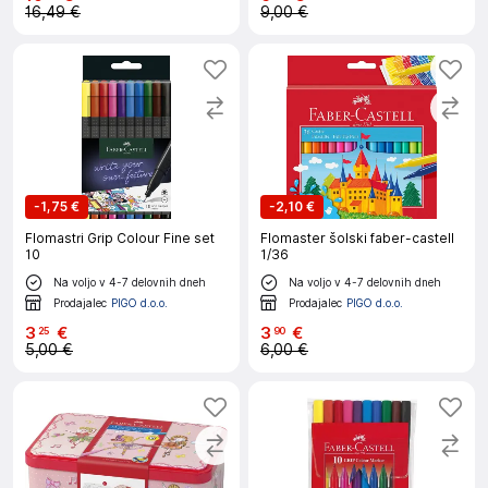
16,49 €
9,00 €
-
1,75 €
-
2,10 €
Flomastri Grip Colour Fine set
Flomaster šolski faber-castell
10
1/36
Na voljo v 4-7 delovnih dneh
Na voljo v 4-7 delovnih dneh
Prodajalec
PIGO d.o.o.
Prodajalec
PIGO d.o.o.
3
€
3
€
25
90
5,00 €
6,00 €