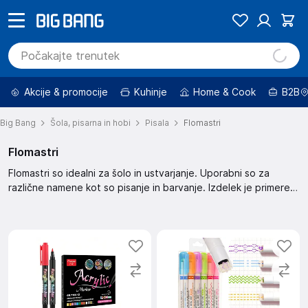
Akcije & promocije
Kuhinje
Home & Cook
B2B
Big Bang
Šola, pisarna in hobi
Pisala
Flomastri
Flomastri
Flomastri so idealni za šolo in ustvarjanje. Uporabni so za
različne namene kot so pisanje in barvanje. Izdelek je primeren
za vse starosti. Zagotovijo živahne barve in enostavno
uporabo.