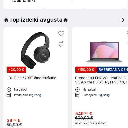
računalniki
🔥Top izdelki avgusta🔥
-
20,00 €
-
150,00 €
RAZREZANA CE
JBL Tune 520BT črne slušalke
Prenosnik LENOVO IdeaPad Slim
3 39,6 cm (15,6"), Ryzen 5 40, 
GB RAM, 512 GB SSD, UMA, W1
Na zalogi
Na zalogi
Prodajalec
Big Bang
Prodajalec
Big Bang
549
€
99
699,99 €
39
€
99
ali od
22,92 €
/ mesec
59,99 €