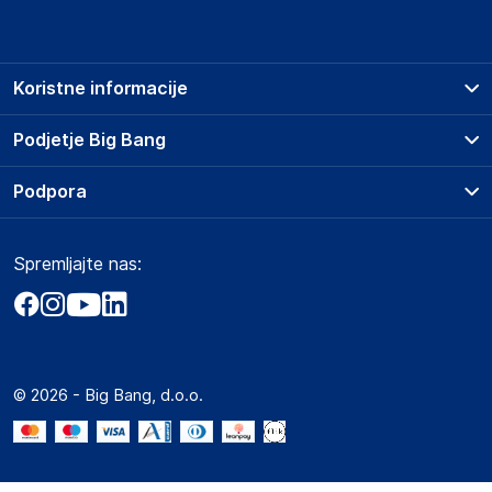
Koristne informacije
Prodajna mesta
Podjetje Big Bang
Splošni pogoji
O podjetju
Podpora
Storitve
Kontakti
Dostava, vnos in odvoz
Pogosta vprašanja
Družbena odgovornost
Načini plačila
Spremljajte nas:
Marketplace
Obvestila za javnost
Nakup na obroke
Kako oddati naročilo?
Akt o digitalnih storitvah
Zavarovanje izdelkov
Vračila in reklamacije
Prodaja podjetjem
Politika zasebnosti
Big Partner - distribucija
Spletni piškotki
© 2026 - Big Bang, d.o.o.
Marketplace za partnerje
Novosti
Interna varna linija za prijavo kršitev po ZZPRI
Zaposlitev