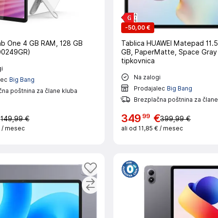
-
50,00 €
b One 4 GB RAM, 128 GB
Tablica HUAWEI Matepad 11.5
00249GR)
GB, PaperMatte, Space Gray
tipkovnica
i
Na zalogi
lec
Big Bang
Prodajalec
Big Bang
na poštnina za člane kluba
Brezplačna poštnina za člane
99
€
349
€
149,99 €
399,99 €
€
/ mesec
ali od
11,85 €
/ mesec