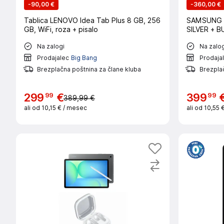
-
90,00 €
-
360,00 €
Tablica LENOVO Idea Tab Plus 8 GB, 256
SAMSUNG G
GB, WiFi, roza + pisalo
SILVER + 
Na zalogi
Na zalog
Prodajalec
Big Bang
Prodaja
Brezplačna poštnina za člane kluba
Brezplač
99
99
299
€
399
389,99 €
ali od
10,15 €
/ mesec
ali od
10,55 