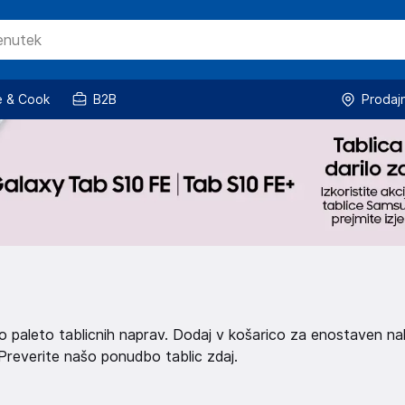
 & Cook
B2B
Prodaj
oko paleto tablicnih naprav. Dodaj v košarico za enostaven na
. Preverite našo ponudbo tablic zdaj.