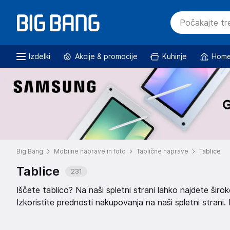
Izdelki
Akcije & promocije
Kuhinje
Home
Big Bang
Mobilne naprave in foto
Tablične naprave
Tablice
Tablice
231
Iščete tablico? Na naši spletni strani lahko najdete šir
Izkoristite prednosti nakupovanja na naši spletni strani