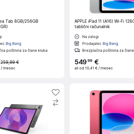
ea Tab 8GB/256GB
APPLE iPad 11 (A16) Wi-Fi 128
5GR)
tablični računalnik
i
Na zalogi
lec
Big Bang
Prodajalec
Big Bang
na poštnina za člane kluba
Brezplačna poštnina za člane
99
€
549
€
259,99 €
€
/ mesec
ali od
10,41 €
/ mesec