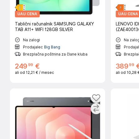
UAU CENA
UAU CENA
Tablični računalnik SAMSUNG GALAXY
LENOVO ID
TAB A11+ WIFI 128GB SILVER
(ZAE40013
Na zalogi
Na zalog
Prodajalec
Big Bang
Prodaja
Brezplačna poštnina za člane kluba
Brezplač
99
99
249
€
389
ali od
12,21 €
/ mesec
ali od
10,28 