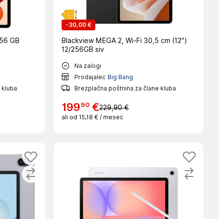
-
30,00 €
256 GB
Blackview MEGA 2, Wi-Fi 30,5 cm (12")
12/256GB siv
Na zalogi
Prodajalec
Big Bang
 kluba
Brezplačna poštnina za člane kluba
90
199
€
229,90 €
ali od
15,18 €
/ mesec