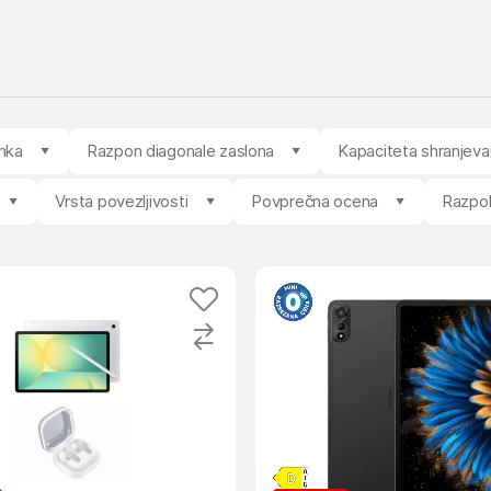
mka
Razpon diagonale zaslona
Kapaciteta shranjeva
Vrsta povezljivosti
Povprečna ocena
Razpol