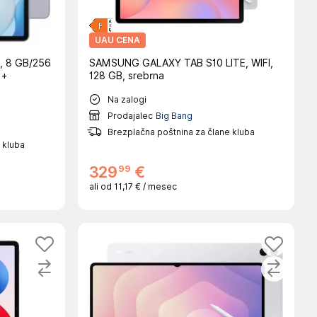
UAU CENA
, 8 GB/256
SAMSUNG GALAXY TAB S10 LITE, WIFI,
 +
128 GB, srebrna
Na zalogi
Prodajalec
Big Bang
Brezplačna poštnina za člane kluba
 kluba
99
329
€
ali od
11,17 €
/ mesec