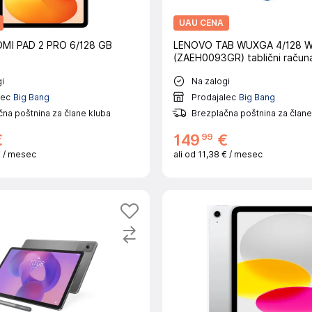
UAU CENA
DMI PAD 2 PRO 6/128 GB
LENOVO TAB WUXGA 4/128 W
(ZAEH0093GR) tablični računa
i
Na zalogi
lec
Big Bang
Prodajalec
Big Bang
na poštnina za člane kluba
Brezplačna poštnina za člane
99
€
149
€
€
/ mesec
ali od
11,38 €
/ mesec