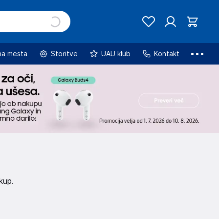
na mesta
Storitve
UAU klub
Kontakt
kup.