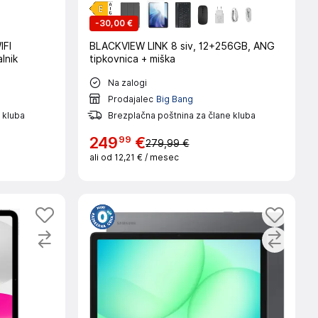
-
30,00 €
IFI
BLACKVIEW LINK 8 siv, 12+256GB, ANG
lnik
tipkovnica + miška
Na zalogi
Prodajalec
Big Bang
 kluba
Brezplačna poštnina za člane kluba
99
249
€
279,99 €
ali od
12,21 €
/ mesec