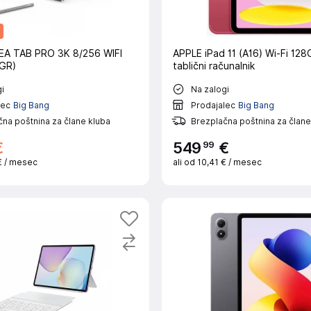
EA TAB PRO 3K 8/256 WIFI
APPLE iPad 11 (A16) Wi-Fi 128
GR)
tablični računalnik
i
Na zalogi
lec
Big Bang
Prodajalec
Big Bang
na poštnina za člane kluba
Brezplačna poštnina za člane
99
€
549
€
€
/ mesec
ali od
10,41 €
/ mesec