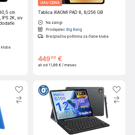
UAU CENA
30,5 cm
Tablica XIAOMI PAD 8, 8/256 GB
 IPS 2K, siv
Na zalogi
 dodatki
Prodajalec
Big Bang
Brezplačna poštnina za člane kluba
 kluba
99
449
€
ali od
11,86 €
/ mesec