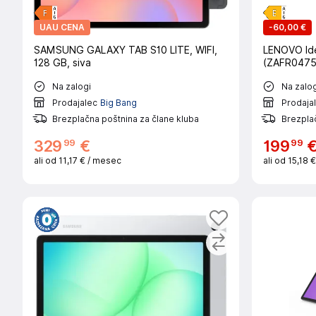
UAU CENA
-
60,00 €
SAMSUNG GALAXY TAB S10 LITE, WIFI,
LENOVO Id
128 GB, siva
(ZAFR047
Na zalogi
Na zalog
Prodajalec
Big Bang
Prodaja
Brezplačna poštnina za člane kluba
Brezplač
99
99
329
€
199
ali od
11,17 €
/ mesec
ali od
15,18 