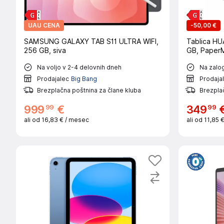
UAU CENA
-
50,00 €
SAMSUNG GALAXY TAB S11 ULTRA WIFI,
Tablica HU
256 GB, siva
GB, PaperM
Na voljo v 2-4 delovnih dneh
Na zalog
Prodajalec
Big Bang
Prodaja
Brezplačna poštnina za člane kluba
Brezplač
99
99
999
€
349
ali od
16,83 €
/ mesec
ali od
11,85 