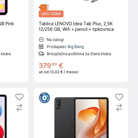
UAU CENA
GB Pink
Tablica LENOVO Idea Tab Plus, 2,5K
12/256 GB, Wifi + pencil + tipkovnica
Na zalogi
Prodajalec
Big Bang
 kluba
Brezplačna poštnina za člane kluba
99
379
€
ali od
10,02 €
/ mesec