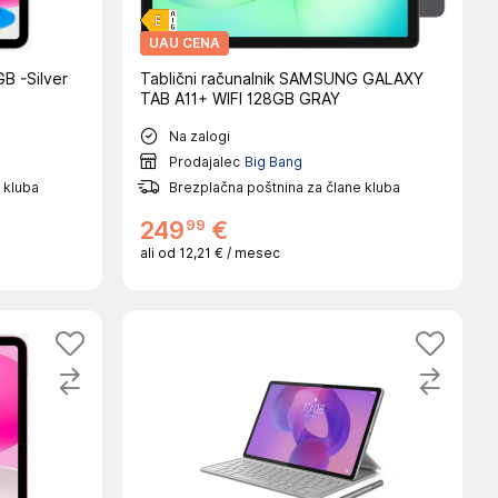
UAU CENA
GB -Silver
Tablični računalnik SAMSUNG GALAXY
TAB A11+ WIFI 128GB GRAY
Na zalogi
Prodajalec
Big Bang
 kluba
Brezplačna poštnina za člane kluba
99
249
€
ali od
12,21 €
/ mesec