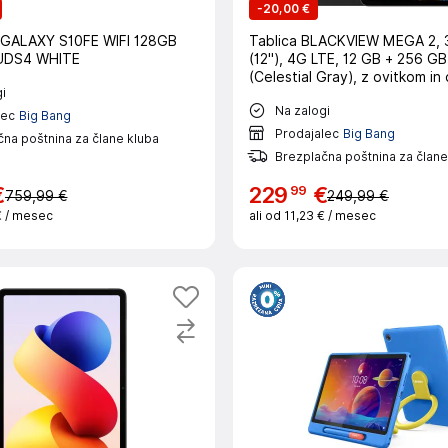
-
20,00 €
ALAXY S10FE WIFI 128GB
Tablica BLACKVIEW MEGA 2, 
BUDS4 WHITE
(12"), 4G LTE, 12 GB + 256 GB,
(Celestial Gray), z ovitkom in
i
Na zalogi
lec
Big Bang
Prodajalec
Big Bang
na poštnina za člane kluba
Brezplačna poštnina za člane
99
€
229
€
759,99 €
249,99 €
€
/ mesec
ali od
11,23 €
/ mesec