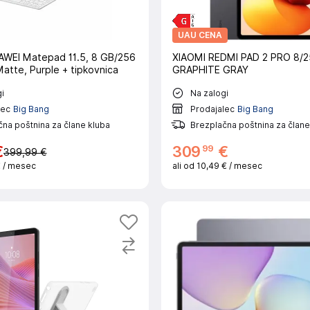
UAU CENA
AWEI Matepad 11.5, 8 GB/256
XIAOMI REDMI PAD 2 PRO 8/
atte, Purple + tipkovnica
GRAPHITE GRAY
i
Na zalogi
lec
Big Bang
Prodajalec
Big Bang
na poštnina za člane kluba
Brezplačna poštnina za člane
99
€
309
€
399,99 €
€
/ mesec
ali od
10,49 €
/ mesec