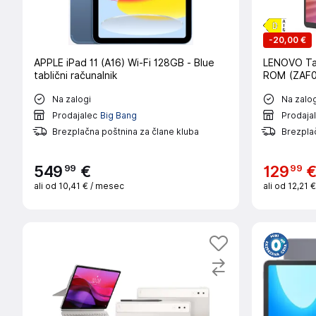
-
20,00 €
APPLE iPad 11 (A16) Wi-Fi 128GB - Blue
LENOVO Ta
tablični računalnik
ROM (ZAF
Na zalogi
Na zalog
Prodajalec
Big Bang
Prodaja
Brezplačna poštnina za člane kluba
Brezplač
99
99
549
€
129
ali od
10,41 €
/ mesec
ali od
12,21 