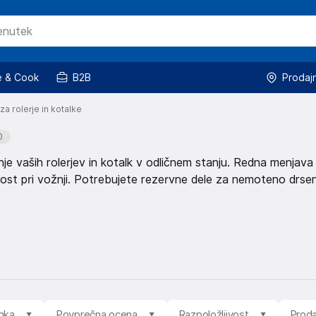
 & Cook
B2B
Prodaj
za rolerje in kotalke
0
anje vaših rolerjev in kotalk v odličnem stanju. Redna menjava
nost pri vožnji. Potrebujete rezervne dele za nemoteno drse
mka
Povprečna ocena
Razpoložljivost
Proda