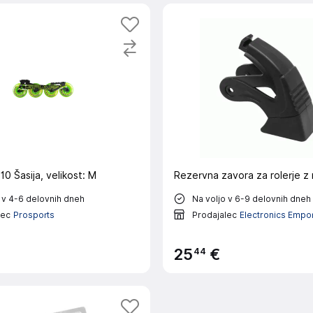
0 Šasija, velikost: M
Rezervna zavora za rolerje z
 v 4-6 delovnih dneh
Na voljo v 6-9 delovnih dneh
lec
Prosports
Prodajalec
Electronics Empo
44
25
€