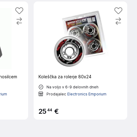
 nosilcem
Koleščka za rolerje 80x24
Na voljo v 6-9 delovnih dneh
rium
Prodajalec
Electronics Emporium
44
25
€