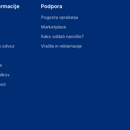
ormacije
Podpora
Pogosta vprašanja
Marketplace
Kako oddati naročilo?
n odvoz
Vračila in reklamacije
e
elkov
sti