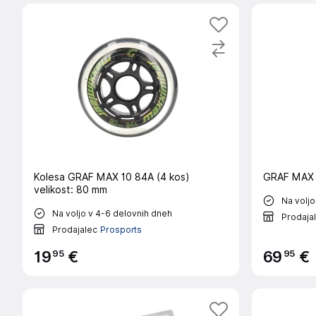
Kolesa GRAF MAX 10 84A (4 kos)
GRAF MAX 1
velikost: 80 mm
Na voljo
Na voljo v 4-6 delovnih dneh
Prodaja
Prodajalec
Prosports
95
95
19
€
69
€