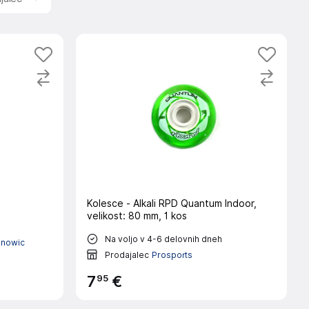
Kolesce - Alkali RPD Quantum Indoor,
velikost: 80 mm, 1 kos
Na voljo v 4-6 delovnih dneh
onowic
Prodajalec
Prosports
95
7
€