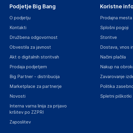
Podjetje Big Bang
Koristne inf
O podjetju
Prodajna mesta
Kontakti
Splošni pogoji
Družbena odgovornost
Storitve
Obvestila za javnost
Dostava, vnos i
Akt o digitalnih storitvah
Načini plačila
Prodaja podjetjem
Nakup na obrok
Big Partner - distribucija
Zavarovanje izd
Marketplace za partnerje
Politika zasebno
Novosti
Spletni piškotki
Interna varna linija za prijavo
kršitev po ZZPRI
Zaposlitev