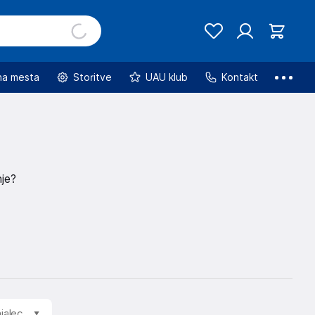
na mesta
Storitve
UAU klub
Kontakt
nje?
jalec