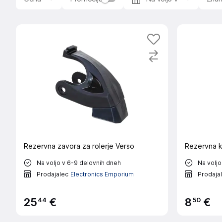
Rezervna zavora za rolerje Verso
Rezervna ko
Na voljo v 6-9 delovnih dneh
Na voljo
Prodajalec
Electronics Emporium
Prodaja
44
50
25
€
8
€