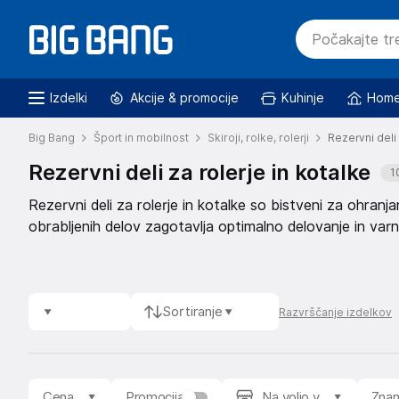
Izdelki
Akcije & promocije
Kuhinje
Home
Big Bang
Šport in mobilnost
Skiroji, rolke, rolerji
Rezervni deli 
Rezervni deli za rolerje in kotalke
1
Rezervni deli za rolerje in kotalke so bistveni za ohranj
obrabljenih delov zagotavlja optimalno delovanje in var
Sortiranje
Razvrščanje izdelkov
Cena
Promocija
Na voljo v
Zna