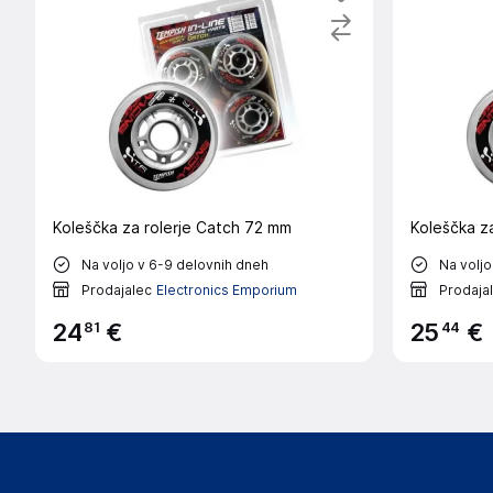
Koleščka za rolerje Catch 72 mm
Koleščka z
Na voljo v 6-9 delovnih dneh
Na voljo
Prodajalec
Electronics Emporium
Prodaja
81
44
24
€
25
€