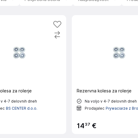
lesa za rolerje
Rezervna kolesa za rolerje
 v 4-7 delovnih dneh
Na voljo v 4-7 delovnih dneh
lec
BS CENTER d.o.o.
Prodajalec
Prywaciarze z Br
37
14
€