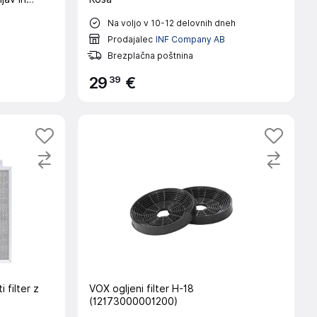
Na voljo v 10-12 delovnih dneh
Prodajalec
INF Company AB
Brezplačna poštnina
39
29
€
i filter z
VOX ogljeni filter H-18
(12173000001200)