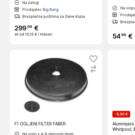
Na zalogi
Na voljo
Prodajalec
Big Bang
Prodaja
Brezplačna poštnina za člane kluba
Brezplač
99
299
€
ali od
10,15 €
/ mesec
99
54
€
-
5,50 €
F1 OGLJENI FILTER FABER
Aluminijasti
Whirlpool, 
Na voljo v 4-6 delovnih dneh