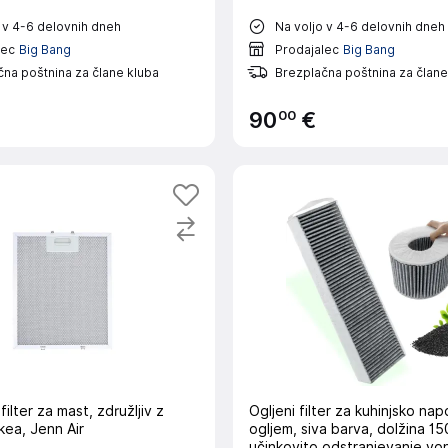
 v 4-6 delovnih dneh
Na voljo v 4-6 delovnih dneh
lec
Big Bang
Prodajalec
Big Bang
na poštnina za člane kluba
Brezplačna poštnina za člane
00
90
€
 filter za mast, združljiv z
Ogljeni filter za kuhinjsko nap
Ikea, Jenn Air
ogljem, siva barva, dolžina 15
učinkovito odstranjevanje von