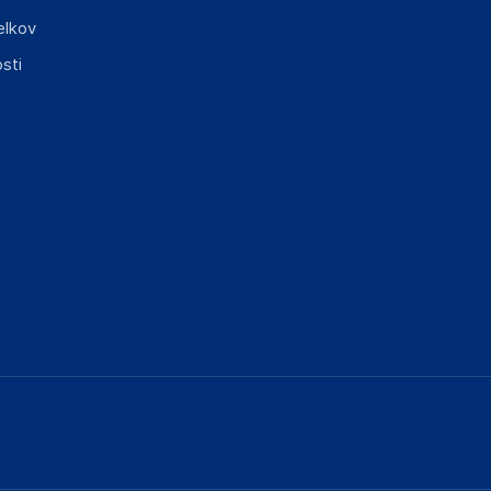
elkov
sti