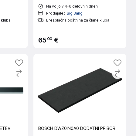
Na voljo v 4-6 delovnih dneh
Prodajalec
Big Bang
 kluba
Brezplačna poštnina za člane kluba
00
65
€
ETEV
BOSCH DWZ0IN0A0 DODATNI PRIBOR