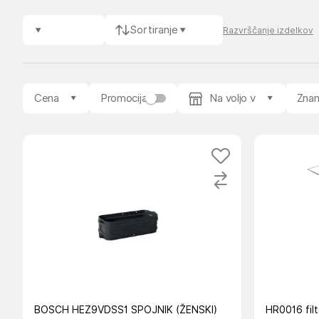
Sortiranje
Razvrščanje izdelkov
Cena
Promocija
Na voljo v
Zna
BOSCH HEZ9VDSS1 SPOJNIK (ŽENSKI)
HR0016 fil