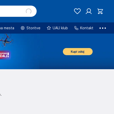
na mesta
Storitve
UAU klub
Kontakt
.