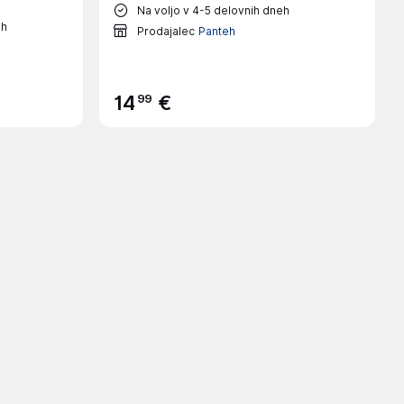
Na voljo v 4-5 delovnih dneh
eh
Prodajalec
Panteh
99
14
€