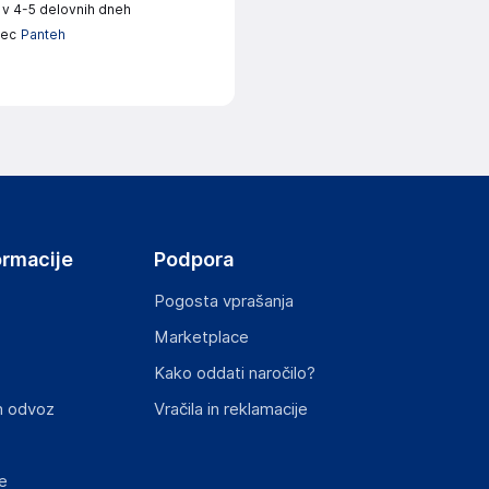
 v 4-5 delovnih dneh
lec
Panteh
ormacije
Podpora
Pogosta vprašanja
Marketplace
Kako oddati naročilo?
n odvoz
Vračila in reklamacije
e