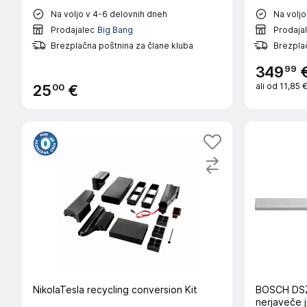
Na voljo v 4-6 delovnih dneh
Na voljo
Prodajalec
Big Bang
Prodaja
Brezplačna poštnina za člane kluba
Brezplač
99
349
ali od
11,85 
00
25
€
NikolaTesla recycling conversion Kit
BOSCH DSZ4685 okrasna letev,
nerjaveče j