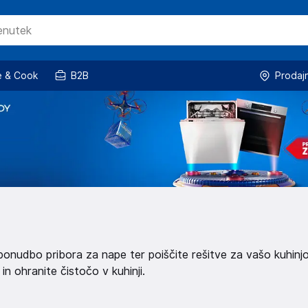
 & Cook
B2B
Prodaj
onudbo pribora za nape ter poiščite rešitve za vašo kuhinjo
n ohranite čistočo v kuhinji.