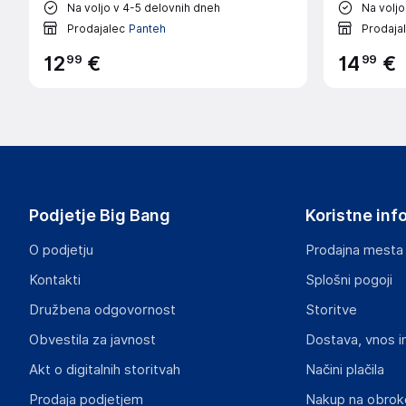
Na voljo v 4-5 delovnih dneh
Na voljo
Prodajalec
Panteh
Prodaja
99
99
12
€
14
€
Podjetje Big Bang
Koristne inf
O podjetju
Prodajna mesta
Kontakti
Splošni pogoji
Družbena odgovornost
Storitve
Obvestila za javnost
Dostava, vnos i
Akt o digitalnih storitvah
Načini plačila
Prodaja podjetjem
Nakup na obrok