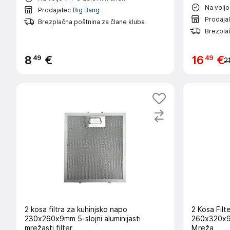
Na voljo
Prodajalec
Big Bang
Prodaja
Brezplačna poštnina za člane kluba
Brezpla
49
49
8
€
16
€
2
2 kosa filtra za kuhinjsko napo
2 Kosa Filt
230x260x9mm 5-slojni aluminijasti
260x320x9m
mrežasti filter
Mreža