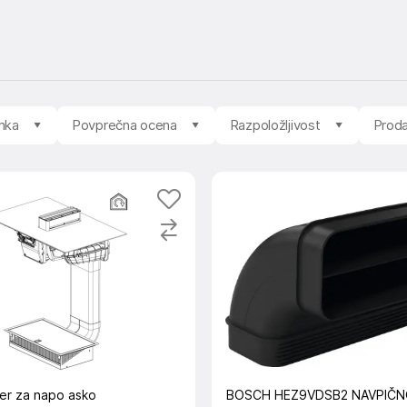
mka
Povprečna ocena
Razpoložljivost
Proda
ter za napo asko
BOSCH HEZ9VDSB2 NAVPIČN