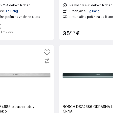
 v 2-4 delovnih dneh
Na voljo v 4-6 delovnih dneh
lec
Big Bang
Prodajalec
Big Bang
na poštnina za člane kluba
Brezplačna poštnina za člane
€
€
/ mesec
00
35
€
BOSCH DSZ4686 OKRASNA L
eklo
ČRNA