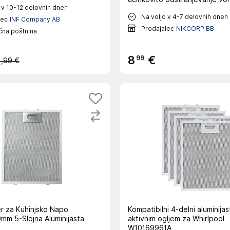
 v 10-12 delovnih dneh
maščob
Na voljo v 4-7 delovnih dneh
lec
INF Company AB
Prodajalec
NIKCORP BB
čna poštnina
99
8
€
1,99 €
er za Kuhinjsko Napo
Kompatibilni 4-delni aluminijast
m 5-Slojna Aluminijasta
aktivnim ogljem za Whirlpool
W10169961A