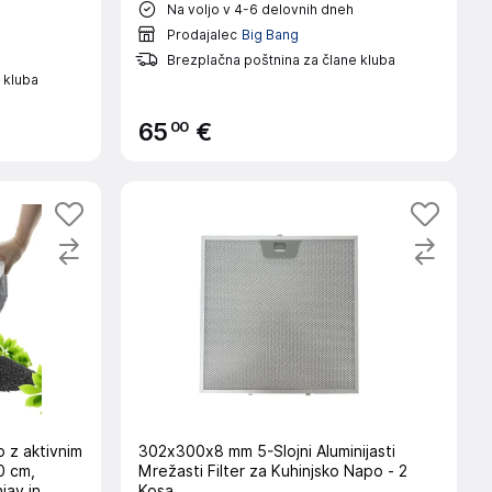
Na voljo v 4-6 delovnih dneh
Prodajalec
Big Bang
Brezplačna poštnina za člane kluba
 kluba
00
65
€
o z aktivnim
302x300x8 mm 5-Slojni Aluminijasti
0 cm,
Mrežasti Filter za Kuhinjsko Napo - 2
jav in
Kosa