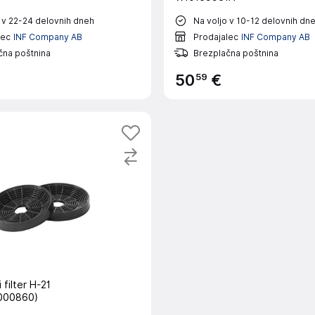
 v 22-24 delovnih dneh
Na voljo v 10-12 delovnih dn
lec
INF Company AB
Prodajalec
INF Company AB
čna poštnina
Brezplačna poštnina
59
50
€
 filter H-21
000860)