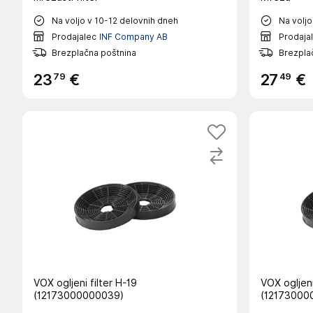
Na voljo v 10-12 delovnih dneh
Na voljo
Prodajalec
INF Company AB
Prodaja
Brezplačna poštnina
Brezpla
79
49
23
€
27
€
VOX ogljeni filter H-19
VOX ogljeni
(12173000000039)
(12173000