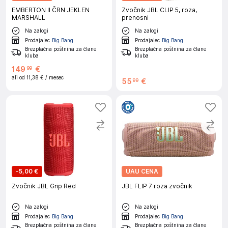
EMBERTON II ČRN JEKLEN
Zvočnik JBL CLIP 5, roza,
MARSHALL
prenosni
Na zalogi
Na zalogi
Prodajalec
Big Bang
Prodajalec
Big Bang
Brezplačna poštnina za člane
Brezplačna poštnina za člane
kluba
kluba
149
€
99
ali od
11,38 €
/ mesec
55
€
99
-
5,00 €
UAU CENA
Zvočnik JBL Grip Red
JBL FLIP 7 roza zvočnik
Na zalogi
Na zalogi
Prodajalec
Big Bang
Prodajalec
Big Bang
Brezplačna poštnina za člane
Brezplačna poštnina za člane