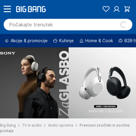
Akcije & promocije
Kuhinje
Home & Cook
B2B
Big Bang
TV in avdio
Avdio oprema
Prenosni zvočniki in zvočne
postaje