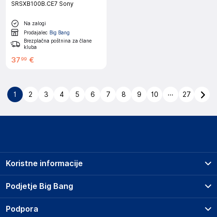
SRSXB100B.CE7 Sony
Na zalogi
Prodajalec
Big Bang
Brezplačna poštnina za člane
kluba
37
€
99
...
1
2
3
4
5
6
7
8
9
10
27
Koristne informacije
Prodajna mesta
Podjetje Big Bang
Splošni pogoji
O podjetju
Podpora
Storitve