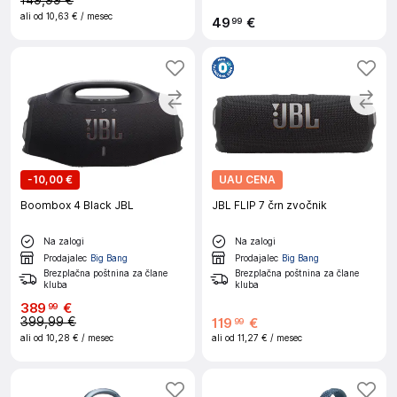
149,99 €
ali od
10,63 €
/ mesec
49
€
99
-
10,00 €
UAU CENA
Boombox 4 Black JBL
JBL FLIP 7 črn zvočnik
Na zalogi
Na zalogi
Prodajalec
Big Bang
Prodajalec
Big Bang
Brezplačna poštnina za člane
Brezplačna poštnina za člane
kluba
kluba
389
€
99
399,99 €
119
€
99
ali od
10,28 €
/ mesec
ali od
11,27 €
/ mesec