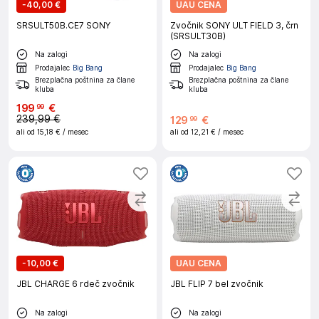
-
40,00 €
UAU CENA
SRSULT50B.CE7 SONY
Zvočnik SONY ULT FIELD 3, črn
(SRSULT30B)
Na zalogi
Na zalogi
Prodajalec
Big Bang
Prodajalec
Big Bang
Brezplačna poštnina za člane
Brezplačna poštnina za člane
kluba
kluba
199
€
99
239,99 €
129
€
99
ali od
15,18 €
/ mesec
ali od
12,21 €
/ mesec
-
10,00 €
UAU CENA
JBL CHARGE 6 rdeč zvočnik
JBL FLIP 7 bel zvočnik
Na zalogi
Na zalogi