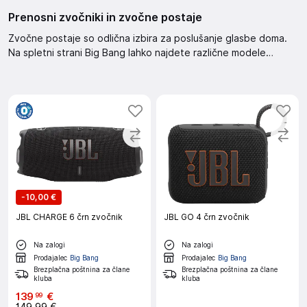
Prenosni zvočniki in zvočne postaje
Zvočne postaje so odlična izbira za poslušanje glasbe doma.
Na spletni strani Big Bang lahko najdete različne modele
zvočnih postaj.
-
10,00 €
JBL CHARGE 6 črn zvočnik
JBL GO 4 črn zvočnik
Na zalogi
Na zalogi
Prodajalec
Big Bang
Prodajalec
Big Bang
Brezplačna poštnina za člane
Brezplačna poštnina za člane
kluba
kluba
139
€
99