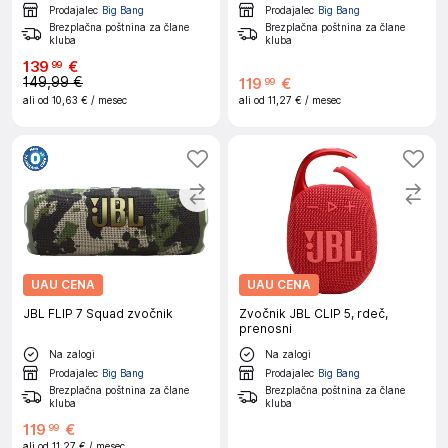
Prodajalec
Big Bang
Prodajalec
Big Bang
Brezplačna poštnina za člane
Brezplačna poštnina za člane
kluba
kluba
139
€
99
149,99 €
119
€
99
ali od
10,63 €
/ mesec
ali od
11,27 €
/ mesec
UAU CENA
UAU CENA
JBL FLIP 7 Squad zvočnik
Zvočnik JBL CLIP 5, rdeč,
prenosni
Na zalogi
Na zalogi
Prodajalec
Big Bang
Prodajalec
Big Bang
Brezplačna poštnina za člane
Brezplačna poštnina za člane
kluba
kluba
119
€
99
ali od
11,27 €
/ mesec