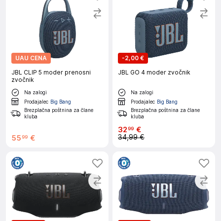
UAU CENA
-
2,00 €
JBL CLIP 5 moder prenosni
JBL GO 4 moder zvočnik
zvočnik
Na zalogi
Na zalogi
Prodajalec
Big Bang
Prodajalec
Big Bang
Brezplačna poštnina za člane
Brezplačna poštnina za člane
kluba
kluba
32
€
99
34,99 €
55
€
99