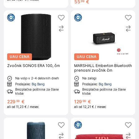
55
€
99
UAU CENA
UAU CENA
Zvočnik SONOS ERA 100, črn
MARSHALL Emberton Bluetooth
prenosni zvočnik črn
Na voljo v 2-4 delovnih dneh
Na zalogi
Prodajalec
Big Bang
Prodajalec
Big Bang
Brezplačna poštnina za člane
Brezplačna poštnina za člane
kluba
kluba
229
€
129
€
99
99
ali od
11,23 €
/ mesec
ali od
12,21 €
/ mesec