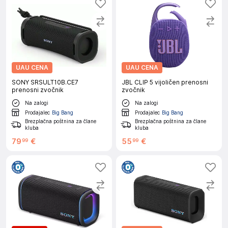
UAU CENA
UAU CENA
SONY SRSULT10B.CE7
JBL CLIP 5 vijoličen prenosni
prenosni zvočnik
zvočnik
Na zalogi
Na zalogi
Prodajalec
Big Bang
Prodajalec
Big Bang
Brezplačna poštnina za člane
Brezplačna poštnina za člane
kluba
kluba
79
€
55
€
99
99