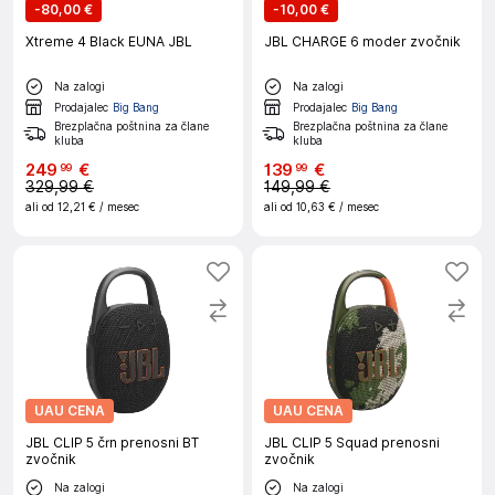
-
80,00 €
-
10,00 €
Xtreme 4 Black EUNA JBL
JBL CHARGE 6 moder zvočnik
Na zalogi
Na zalogi
Prodajalec
Big Bang
Prodajalec
Big Bang
Brezplačna poštnina za člane
Brezplačna poštnina za člane
kluba
kluba
249
€
139
€
99
99
329,99 €
149,99 €
ali od
12,21 €
/ mesec
ali od
10,63 €
/ mesec
UAU CENA
UAU CENA
JBL CLIP 5 črn prenosni BT
JBL CLIP 5 Squad prenosni
zvočnik
zvočnik
Na zalogi
Na zalogi