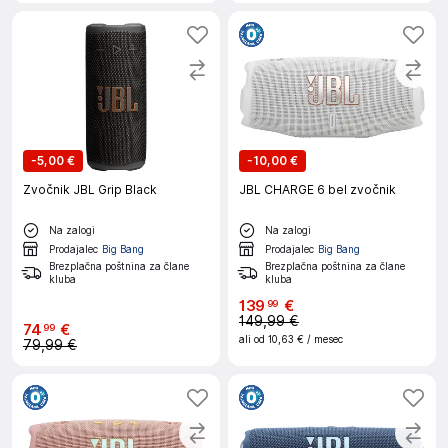
-
5,00 €
-
10,00 €
Zvočnik JBL Grip Black
JBL CHARGE 6 bel zvočnik
Na zalogi
Na zalogi
Prodajalec
Big Bang
Prodajalec
Big Bang
Brezplačna poštnina za člane
Brezplačna poštnina za člane
kluba
kluba
139
€
99
149,99 €
74
€
99
ali od
10,63 €
/ mesec
79,99 €