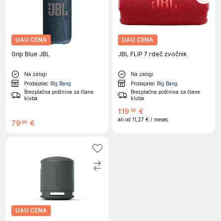
UAU CENA
UAU CENA
Grip Blue JBL
JBL FLIP 7 rdeč zvočnik
Na zalogi
Na zalogi
Prodajalec
Big Bang
Prodajalec
Big Bang
Brezplačna poštnina za člane
Brezplačna poštnina za člane
kluba
kluba
119
€
99
ali od
11,27 €
/ mesec
79
€
99
UAU CENA