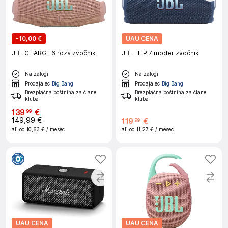
-
10,00 €
UAU CENA
JBL CHARGE 6 roza zvočnik
JBL FLIP 7 moder zvočnik
Na zalogi
Na zalogi
Prodajalec
Big Bang
Prodajalec
Big Bang
Brezplačna poštnina za člane
Brezplačna poštnina za člane
kluba
kluba
139
€
99
149,99 €
119
€
99
ali od
10,63 €
/ mesec
ali od
11,27 €
/ mesec
UAU CENA
UAU CENA