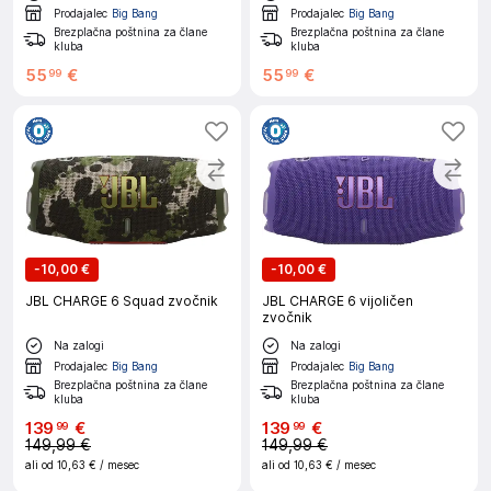
Prodajalec
Big Bang
Prodajalec
Big Bang
Brezplačna poštnina za člane
Brezplačna poštnina za člane
kluba
kluba
55
€
55
€
99
99
-
10,00 €
-
10,00 €
JBL CHARGE 6 Squad zvočnik
JBL CHARGE 6 vijoličen
zvočnik
Na zalogi
Na zalogi
Prodajalec
Big Bang
Prodajalec
Big Bang
Brezplačna poštnina za člane
Brezplačna poštnina za člane
kluba
kluba
139
€
139
€
99
99
149,99 €
149,99 €
ali od
10,63 €
/ mesec
ali od
10,63 €
/ mesec