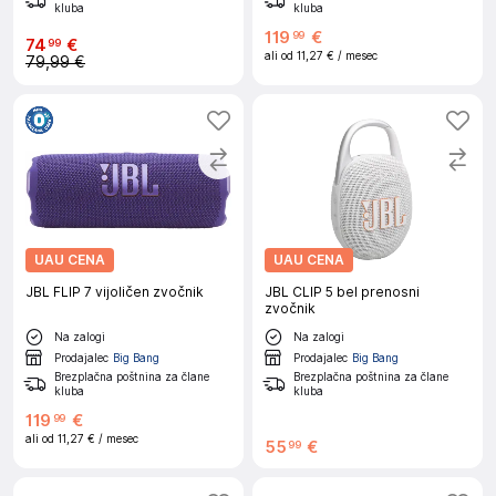
kluba
kluba
119
€
99
74
€
99
ali od
11,27 €
/ mesec
79,99 €
UAU CENA
UAU CENA
JBL FLIP 7 vijoličen zvočnik
JBL CLIP 5 bel prenosni
zvočnik
Na zalogi
Na zalogi
Prodajalec
Big Bang
Prodajalec
Big Bang
Brezplačna poštnina za člane
Brezplačna poštnina za člane
kluba
kluba
119
€
99
ali od
11,27 €
/ mesec
55
€
99