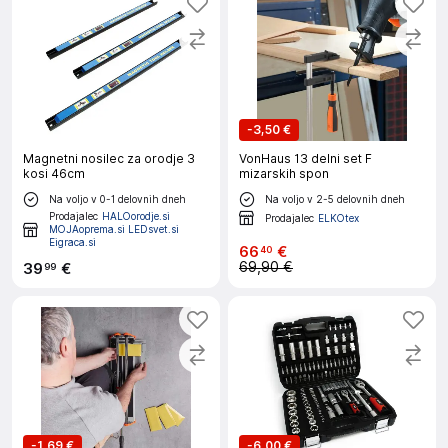
-
3,50 €
Magnetni nosilec za orodje 3
VonHaus 13 delni set F
kosi 46cm
mizarskih spon
Na voljo v 0-1 delovnih dneh
Na voljo v 2-5 delovnih dneh
Prodajalec
HALOorodje.si
Prodajalec
ELKOtex
MOJAoprema.si LEDsvet.si
Eigraca.si
66
€
40
69,90 €
39
€
99
-
1,69 €
-
6,00 €