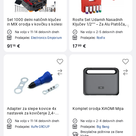
Set 1000 delni natičnih ključev
Rosfix Set Udarnih Nasadnih
in MIX orodja v kovčku s kolesi
Ključev 1/2'''' – Za Alu Platišča,
CrV, 15–22 mm, 79 mm Dolžina |
Na voljo v 11-14 delovnih dneh
Na voljo v 2-5 delovnih dneh
V Kovčku
Prodajalec
Electronics Emporium
Prodajalec
Rosfix
91
€
17
€
16
99
Adapter za slepe kovice 4x
Komplet orodja XIAOMI Mijia
nastavek za kovičenje 2,4-
4,8mm
Na voljo v 11-14 delovnih dneh
Na voljo v 2-4 delovnih dneh
Prodajalec
XuPe GROUP
Prodajalec
Big Bang
Brezplačna poštnina za člane
kluba