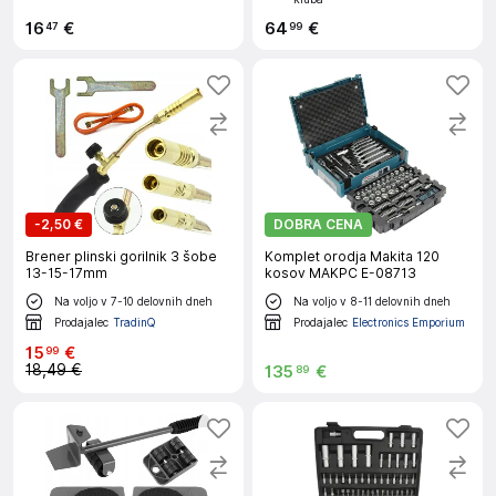
16
€
64
€
47
99
-
2,50 €
DOBRA CENA
Brener plinski gorilnik 3 šobe
Komplet orodja Makita 120
13-15-17mm
kosov MAKPC E-08713
Na voljo v 7-10 delovnih dneh
Na voljo v 8-11 delovnih dneh
Prodajalec
TradinQ
Prodajalec
Electronics Emporium
15
€
99
18,49 €
135
€
89