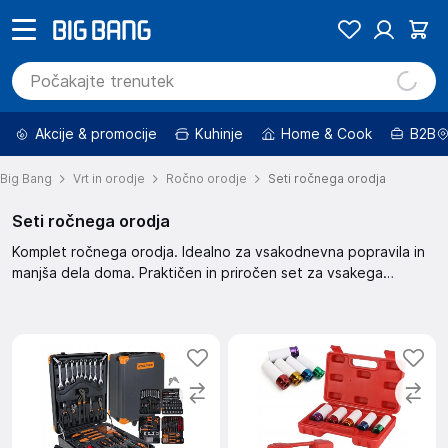
Akcije & promocije
Kuhinje
Home & Cook
B2B
Big Bang
Vrt in orodje
Ročno orodje
Seti ročnega orodja
Seti ročnega orodja
Komplet ročnega orodja. Idealno za vsakodnevna popravila in
manjša dela doma. Praktičen in priročen set za vsakega
mojstra. Komplet vsebuje osnovna orodja potrebna za različna
opravila.