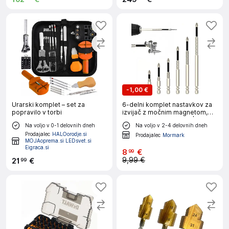
-
1,00 €
Urarski komplet – set za
6-delni komplet nastavkov za
popravilo v torbi
izvijač z močnim magnetom,
krom-vanadijevo jeklo |
Na voljo v 0-1 delovnih dneh
Na voljo v 2-4 delovnih dneh
SETDRILL
Prodajalec
HALOorodje.si
Prodajalec
Mormark
MOJAoprema.si LEDsvet.si
Eigraca.si
8
€
99
9,99 €
21
€
99