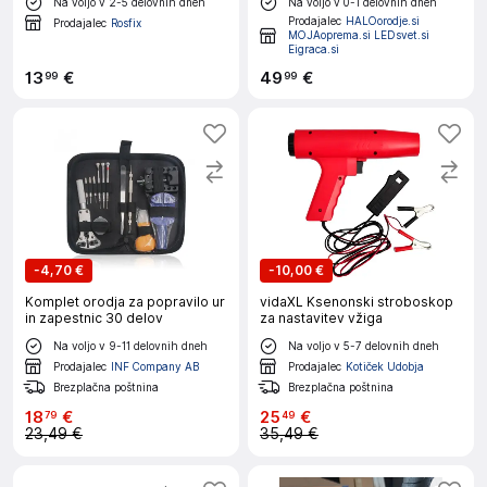
Na voljo v 2-5 delovnih dneh
Na voljo v 0-1 delovnih dneh
| UTP/FTP/STP
Prodajalec
HALOorodje.si
Prodajalec
Rosfix
MOJAoprema.si LEDsvet.si
Eigraca.si
13
€
49
€
99
99
-
4,70 €
-
10,00 €
Komplet orodja za popravilo ur
vidaXL Ksenonski stroboskop
in zapestnic 30 delov
za nastavitev vžiga
Na voljo v 9-11 delovnih dneh
Na voljo v 5-7 delovnih dneh
Prodajalec
INF Company AB
Prodajalec
Kotiček Udobja
Brezplačna poštnina
Brezplačna poštnina
18
€
25
€
79
49
23,49 €
35,49 €