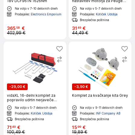
18V DCF961N 1626Nm
nastavitev motorja za Peugeot
Citroen
Na voljo v 7-10 delovnih dneh
Na voljo v 5-7 delovnih dneh
Prodajalec
Electronics Emporium
Prodajalec
Kotiček Udobja
Brezplačna poštnina
365
€
31
€
58
49
402,99 €
44,49 €
-
29,00 €
-
3,90 €
vidaXL 16-delni komplet za
Komplet za kvačkanje kita Grey
popravilo udrtin nerjaveče
jeklo
Na voljo v 5-7 delovnih dneh
Na voljo v 9-11 delovnih dneh
Prodajalec
Kotiček Udobja
Prodajalec
INF Company AB
Brezplačna poštnina
Brezplačna poštnina
71
€
15
€
49
99
100,49 €
19,89 €