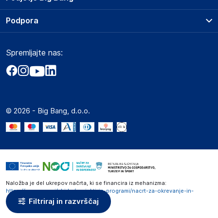
Splošni pogoji
O podjetju
Podpora
Storitve
Kontakti
Dostava, vnos in odvoz
Pogosta vprašanja
Družbena odgovornost
Načini plačila
Spremljajte nas:
Marketplace
Obvestila za javnost
Nakup na obroke
Kako oddati naročilo?
Akt o digitalnih storitvah
Zavarovanje izdelkov
Vračila in reklamacije
Prodaja podjetjem
Politika zasebnosti
Big Partner - distribucija
Spletni piškotki
© 2026 - Big Bang, d.o.o.
Marketplace za partnerje
Novosti
Interna varna linija za prijavo kršitev po ZZPRI
Zaposlitev
Naložba je del ukrepov načrta, ki se financira iz mehanizma:
https://www.gov.si/zbirke/projekti-in-programi/nacrt-za-okrevanje-in-
odpornost
Filtriraj in razvrščaj