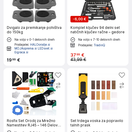
-
6,00 €
Dvigalo za premikanje pohištva
Komplet ključev 94 delni set
do 150kg
natičnih ključev račne – gedore
Na voljo v 0-1 delovnih dneh
Na voljo v 7-10 delovnih dneh
Prodajalec
HALOorodje.si
Prodajalec
TradinQ
MOJAoprema.si LEDsvet.si
Eigraca.si
37
€
99
43,99 €
19
€
99
Rosfix Set Orodij za Mrežno
Set trdega voska za popravilo
Namestitev RJ45 – 146 Delov,
talnih prask
Tester, Krone Nož, Klešče, Etui