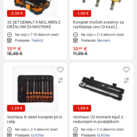
-
2,50 €
-
1,00 €
32 SET DEWALT X MCLAREN Z
Komplet močnih svedrov za
DRŽALOM ZA NASTAVKE
razširjanje cevi (3 kosi) |
PIPEDRILL
Na voljo v 7-10 delovnih dneh
Na voljo v 2-4 delovnih dneh
Prodajalec
TradinQ
Prodajalec
Mormark
15
€
10
€
99
99
18,49 €
11,99 €
-
1,29 €
-
1,69 €
VonHaus 9-delni komplet pil in
VonHaus 1/2 moment ključ z
rašp
reducirjem in podaljškom
Na voljo v 2-5 delovnih dneh
Na voljo v 2-5 delovnih dneh
Prodajalec
ELKOtex
Prodajalec
ELKOtex