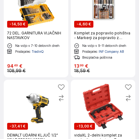
-
14,50 €
-
4,60 €
72 DEL. GARNITURA VIJAČNIH
Komplet za popravilo pohištva
NASTAVKOV
- Markerji za popravilo z
voščenimi barvicami in šilčkom
Na voljo v 7-10 delovnih dneh
Na voljo v 9-11 delovnih dneh
10 barv
Prodajalec
TradinQ
Prodajalec
INF Company AB
Brezplačna poštnina
94
€
13
€
49
99
108,99 €
18,59 €
-
37,41 €
-
13,00 €
DEWALT UDARNI KLJUČ 1/2"
vidaXL 2-delni komplet za