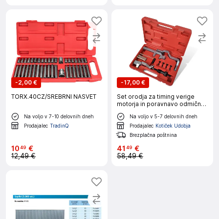
-
2,00 €
-
17,00 €
TORX.40CZ/SREBRNI NASVET
Set orodja za timing verige
motorja in poravnavo odmične
gredi 10 kos.
Na voljo v 7-10 delovnih dneh
Na voljo v 5-7 delovnih dneh
Prodajalec
TradinQ
Prodajalec
Kotiček Udobja
Brezplačna poštnina
10
€
41
€
49
49
12,49 €
58,49 €