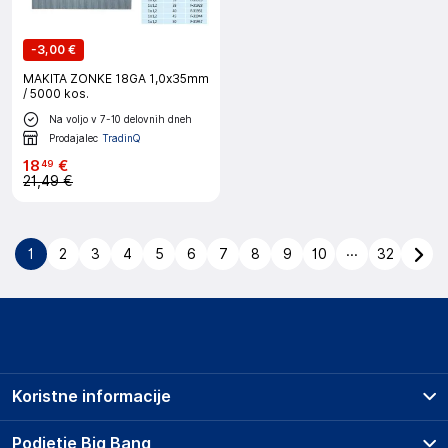
-
3,00 €
MAKITA ZONKE 18GA 1,0x35mm
/ 5000 kos.
Na voljo v 7-10 delovnih dneh
Prodajalec
TradinQ
18
€
49
21,49 €
...
1
2
3
4
5
6
7
8
9
10
32
Koristne informacije
Prodajna mesta
Podjetje Big Bang