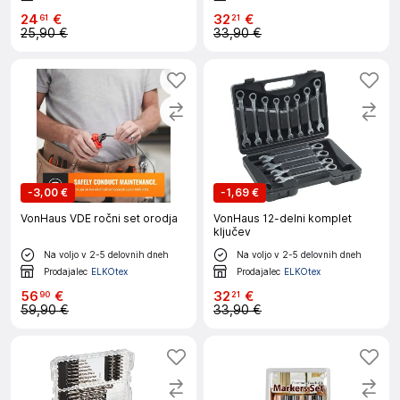
24
€
32
€
61
21
25,90 €
33,90 €
-
3,00 €
-
1,69 €
VonHaus VDE ročni set orodja
VonHaus 12-delni komplet
ključev
Na voljo v 2-5 delovnih dneh
Na voljo v 2-5 delovnih dneh
Prodajalec
ELKOtex
Prodajalec
ELKOtex
56
€
32
€
90
21
59,90 €
33,90 €