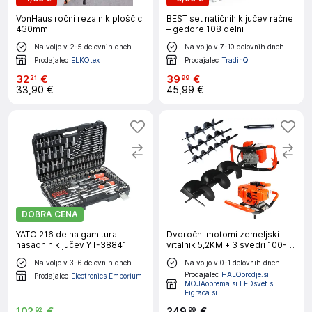
VonHaus ročni rezalnik ploščic
BEST set natičnih ključev račne
430mm
– gedore 108 delni
Na voljo v 2-5 delovnih dneh
Na voljo v 7-10 delovnih dneh
Prodajalec
ELKOtex
Prodajalec
TradinQ
32
€
39
€
21
99
33,90 €
45,99 €
DOBRA CENA
YATO 216 delna garnitura
Dvoročni motorni zemeljski
nasadnih ključev YT-38841
vrtalnik 5,2KM + 3 svedri 100-
150-200mm
Na voljo v 3-6 delovnih dneh
Na voljo v 0-1 delovnih dneh
Prodajalec
HALOorodje.si
Prodajalec
Electronics Emporium
MOJAoprema.si LEDsvet.si
Eigraca.si
102
€
249
€
92
99