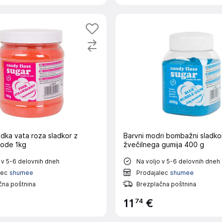
dka vata roza sladkor z
Barvni modri bombažni sladko
ode 1kg
žvečilnega gumija 400 g
 v 5-6 delovnih dneh
Na voljo v 5-6 delovnih dneh
lec
shumee
Prodajalec
shumee
čna poštnina
Brezplačna poštnina
74
11
€