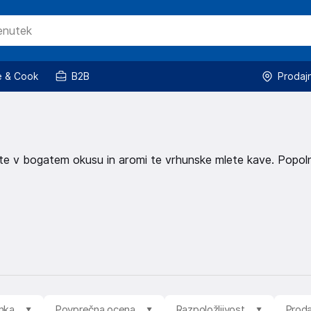
 & Cook
B2B
Prodaj
ivajte v bogatem okusu in aromi te vrhunske mlete kave. Popol
mka
Povprečna ocena
Razpoložljivost
Proda