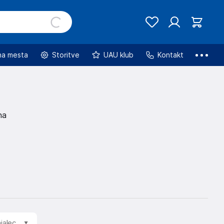
na mesta
Storitve
UAU klub
Kontakt
na
jalec