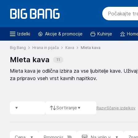
Izdelki
Akcije & promocije
Kuhinje
Home
Big Bang
Hrana in pijača
Kava
Mleta kava
Mleta kava
11
Mleta kava je odlična izbira za vse ljubitelje kave. Už
za pripravo vseh vrst kavnih napitkov.
Sortiranje
Razvrščanje izdelkov
Cena
Promocija
Na voljo v
Zna