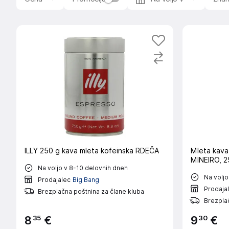
ILLY 250 g kava mleta kofeinska RDEČA
Mleta kava
MINEIRO, 2
Na voljo v 8-10 delovnih dneh
Na voljo
Prodajalec
Big Bang
Prodaja
Brezplačna poštnina za člane kluba
Brezplač
35
30
8
€
9
€