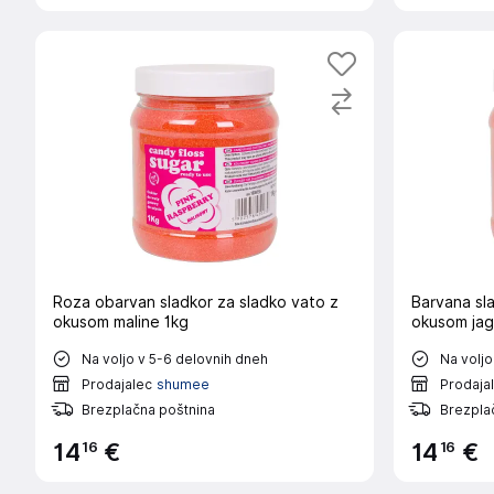
Roza obarvan sladkor za sladko vato z
Barvana sla
okusom maline 1kg
okusom jag
Na voljo v 5-6 delovnih dneh
Na voljo
Prodajalec
shumee
Prodaja
Brezplačna poštnina
Brezpla
16
16
14
€
14
€