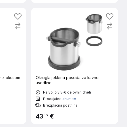
r z okusom
Okrogla jeklena posoda za kavno
usedlino
Na voljo v 5-6 delovnih dneh
Prodajalec
shumee
Brezplačna poštnina
16
43
€