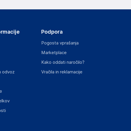
ormacije
Podpora
Pogosta vprašanja
Marketplace
Kako oddati naročilo?
n odvoz
Vračila in reklamacije
e
elkov
sti