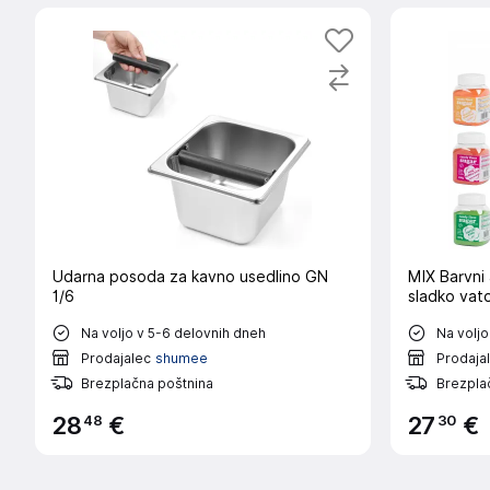
Udarna posoda za kavno usedlino GN
MIX Barvni 
1/6
sladko vat
Na voljo v 5-6 delovnih dneh
Na voljo
Prodajalec
shumee
Prodaja
Brezplačna poštnina
Brezpla
48
30
28
€
27
€