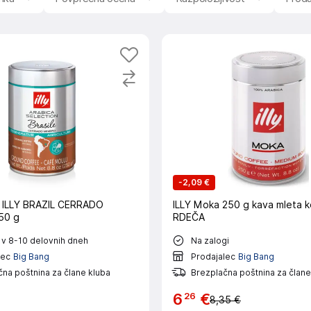
-
2,09 €
 ILLY BRAZIL CERRADO
ILLY Moka 250 g kava mleta k
50 g
RDEČA
 v 8-10 delovnih dneh
Na zalogi
lec
Big Bang
Prodajalec
Big Bang
na poštnina za člane kluba
Brezplačna poštnina za člane
26
6
€
8,35 €