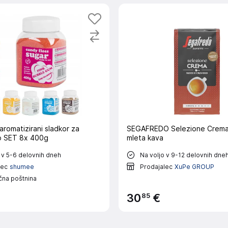
aromatizirani sladkor za
SEGAFREDO Selezione Crema
o SET 8x 400g
mleta kava
 v 5-6 delovnih dneh
Na voljo v 9-12 delovnih dne
lec
shumee
Prodajalec
XuPe GROUP
čna poštnina
85
30
€