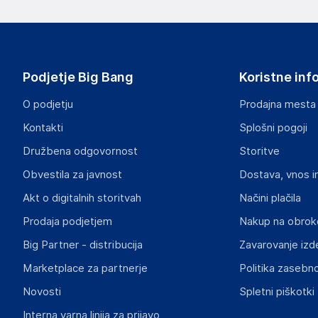
Podjetje Big Bang
Koristne inf
O podjetju
Prodajna mesta
Kontakti
Splošni pogoji
Družbena odgovornost
Storitve
Obvestila za javnost
Dostava, vnos i
Akt o digitalnih storitvah
Načini plačila
Prodaja podjetjem
Nakup na obrok
Big Partner - distribucija
Zavarovanje izd
Marketplace za partnerje
Politika zasebno
Novosti
Spletni piškotki
Interna varna linija za prijavo