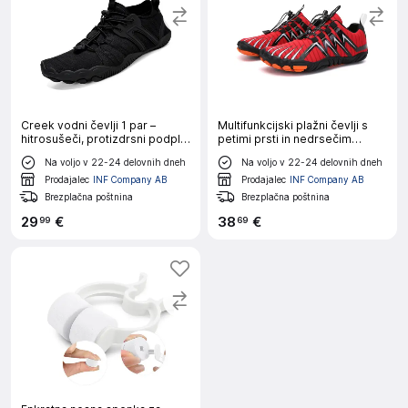
Creek vodni čevlji 1 par –
Multifunkcijski plažni čevlji s
hitrosušeči, protizdrsni podplat
petimi prsti in nedrsečim
40
podplatom 40
Na voljo v 22-24 delovnih dneh
Na voljo v 22-24 delovnih dneh
Prodajalec
INF Company AB
Prodajalec
INF Company AB
Brezplačna poštnina
Brezplačna poštnina
29
€
38
€
99
69