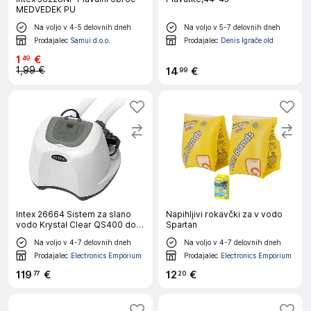
MEDVEDEK PU
Na voljo v 4-5 delovnih dneh
Na voljo v 5-7 delovnih dneh
Prodajalec
Samui d.o.o.
Prodajalec
Denis Igrače old
1
€
49
1,99 €
14
€
99
Intex 26664 Sistem za slano
Napihljivi rokavčki za v vodo
vodo Krystal Clear QS400 do
Spartan
17,4 m³
Na voljo v 4-7 delovnih dneh
Na voljo v 4-7 delovnih dneh
Prodajalec
Electronics Emporium
Prodajalec
Electronics Emporium
119
€
12
€
77
20