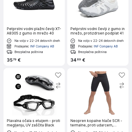
Petprstni vodni plažni čevlji XT-
Petprstni vodni čevlji z gumo in
A8305 z gumo in mrežo 40
mrežo, protizdrsen podplat 41
Na voljo v 22-24 delovnih dneh
Na voljo v 22-24 delovnih dneh
Prodajalec
INF Company AB
Prodajalec
INF Company AB
Brezplačna poštnina
Brezplačna poštnina
35
€
34
€
79
89
Plavalna očala s etuijem - proti
Neopren kopalne hlače SCR -
megljenju, UV zaščita Black
termalne, proti udarcem,
vodoodporne XL