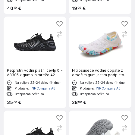
40
€
19
€
19
09
Petprstni vodni plažni čevlji XT-
Hitrosušeče vodne copate z
A8305 z gumo in mrežo 42
drsečim gumijastim podplatom
in EVA 42
Na voljo v 22-24 delovnih dneh
Na voljo v 22-24 delovnih dneh
Prodajalec
INF Company AB
Prodajalec
INF Company AB
Brezplačna poštnina
Brezplačna poštnina
35
€
28
€
79
99