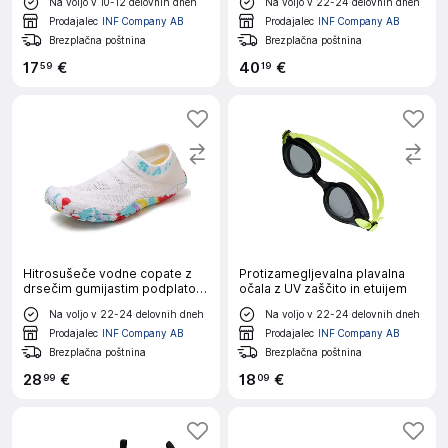
Na voljo v 10-12 delovnih dneh
Na voljo v 22-24 delovnih dneh
Prodajalec
INF Company AB
Prodajalec
INF Company AB
Brezplačna poštnina
Brezplačna poštnina
17
€
40
€
59
19
Hitrosušeče vodne copate z
Protizamegljevalna plavalna
drsečim gumijastim podplatom
očala z UV zaščito in etuijem
in EVA 40
Na voljo v 22-24 delovnih dneh
Na voljo v 22-24 delovnih dneh
Prodajalec
INF Company AB
Prodajalec
INF Company AB
Brezplačna poštnina
Brezplačna poštnina
28
€
18
€
99
09