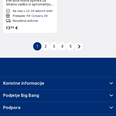
Enkratna nosna sponka za
dihalno vadbo in spirometrijo, 6
kos
Na voljo v 22-24 delovnih dneh
Prodajalec
INF Company AB
Brezplačna poštnina
13
€
89
1
2
3
4
5
Koristne informacije
Prodajna mesta
Podjetje Big Bang
Splošni pogoji
O podjetju
Podpora
Storitve
Kontakti
Dostava, vnos in odvoz