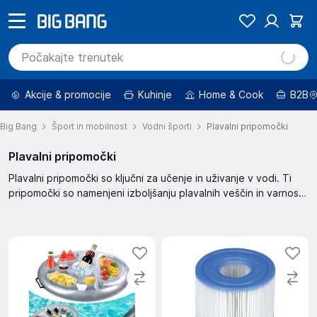
Akcije & promocije
Kuhinje
Home & Cook
B2B
Big Bang
Šport in mobilnost
Vodni športi
Plavalni pripomočki
Plavalni pripomočki
Plavalni pripomočki so ključni za učenje in uživanje v vodi. Ti
pripomočki so namenjeni izboljšanju plavalnih veščin in varnosti
v vodi. Uporaba plavalnih pripomočkov je priporočljiva za vse
plavalce ne glede na njihovo stopnjo znanja.