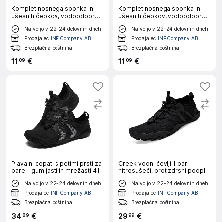
Komplet nosnega sponka in
Komplet nosnega sponka in
ušesnih čepkov, vodoodporen
ušesnih čepkov, vodoodporen
silikonski Pink
silikonski Black
Na voljo v 22-24 delovnih dneh
Na voljo v 22-24 delovnih dneh
Prodajalec
INF Company AB
Prodajalec
INF Company AB
Brezplačna poštnina
Brezplačna poštnina
11
€
11
€
09
09
Plavalni copati s petimi prsti za
Creek vodni čevlji 1 par –
pare - gumijasti in mrežasti 41
hitrosušeči, protizdrsni podplat
42
Na voljo v 22-24 delovnih dneh
Na voljo v 22-24 delovnih dneh
Prodajalec
INF Company AB
Prodajalec
INF Company AB
Brezplačna poštnina
Brezplačna poštnina
34
€
29
€
89
99