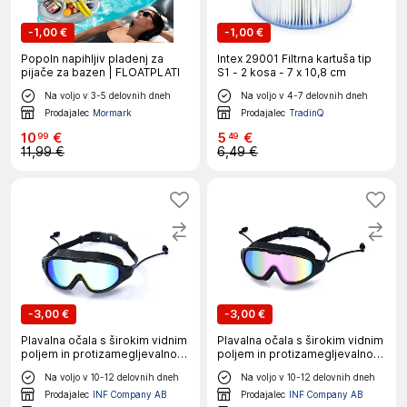
-
1,00 €
-
1,00 €
Popoln napihljiv pladenj za
Intex 29001 Filtrna kartuša tip
pijače za bazen | FLOATPLATI
S1 - 2 kosa - 7 x 10,8 cm
Na voljo v 3-5 delovnih dneh
Na voljo v 4-7 delovnih dneh
Prodajalec
Mormark
Prodajalec
TradinQ
10
€
5
€
99
49
11,99 €
6,49 €
-
3,00 €
-
3,00 €
Plavalna očala s širokim vidnim
Plavalna očala s širokim vidnim
poljem in protizamegljevalno
poljem in protizamegljevalno
prevleko - etui, silikonsko
prevleko - etui, silikonsko
Na voljo v 10-12 delovnih dneh
Na voljo v 10-12 delovnih dneh
tesnilo, UV-zaščita, nastavljiv
tesnilo, UV-zaščita, nastavljiv
trak Črna in zlata
trak Črna + rožnata
Prodajalec
INF Company AB
Prodajalec
INF Company AB