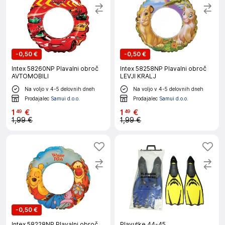
-
0,50 €
-
0,50 €
Intex 58260NP Plavalni obroč
Intex 58258NP Plavalni obroč
AVTOMOBILI
LEVJI KRALJ
Na voljo v 4-5 delovnih dneh
Na voljo v 4-5 delovnih dneh
Prodajalec
Samui d.o.o.
Prodajalec
Samui d.o.o.
1
€
1
€
49
49
1,99 €
1,99 €
-
0,50 €
Intex 58228NP Plavalni obroč
Plavutke,44-45