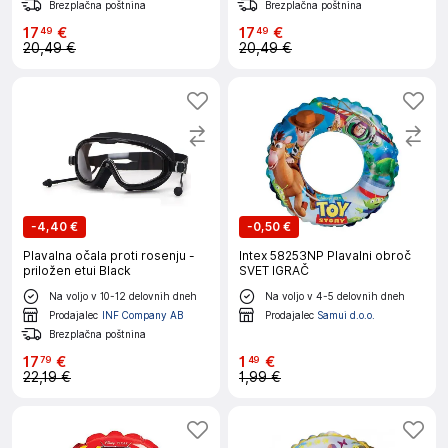
Brezplačna poštnina
Brezplačna poštnina
17
€
17
€
49
49
20,49 €
20,49 €
-
4,40 €
-
0,50 €
Plavalna očala proti rosenju -
Intex 58253NP Plavalni obroč
priložen etui Black
SVET IGRAČ
Na voljo v 10-12 delovnih dneh
Na voljo v 4-5 delovnih dneh
Prodajalec
INF Company AB
Prodajalec
Samui d.o.o.
Brezplačna poštnina
17
€
1
€
79
49
22,19 €
1,99 €