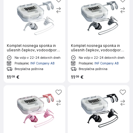
Komplet nosnega sponka in
Komplet nosnega sponka in
ušesnih čepkov, vodoodporen
ušesnih čepkov, vodoodporen
silikonski White
silikonski Gray
Na voljo v 22-24 delovnih dneh
Na voljo v 22-24 delovnih dneh
Prodajalec
INF Company AB
Prodajalec
INF Company AB
Brezplačna poštnina
Brezplačna poštnina
11
€
11
€
09
09