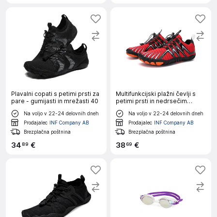
Plavalni copati s petimi prsti za
Multifunkcijski plažni čevlji s
pare - gumijasti in mrežasti 40
petimi prsti in nedrsečim
podplatom 42
Na voljo v 22-24 delovnih dneh
Na voljo v 22-24 delovnih dneh
Prodajalec
INF Company AB
Prodajalec
INF Company AB
Brezplačna poštnina
Brezplačna poštnina
34
€
38
€
89
69