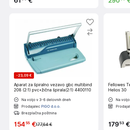
61
€
290
-
23,09 €
Aparat za špiralno vezavo gbc multibind
Fellowes T
208 (2:1) pvc+žična špirala(2:1) 4400110
Helios 30
Na voljo v 3-6 delovnih dneh
Na voljo
Prodajalec
PIGO d.o.o.
Prodaja
Brezplačna poštnina
55
53
154
€
179
€
177,64 €