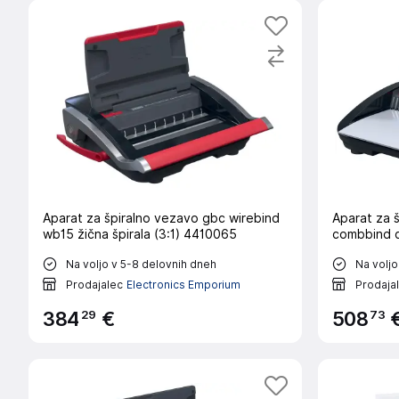
Aparat za špiralno vezavo gbc wirebind
Aparat za 
wb15 žična špirala (3:1) 4410065
combbind c
Na voljo v 5-8 delovnih dneh
Na voljo
Prodajalec
Electronics Emporium
Prodaja
29
73
384
€
508