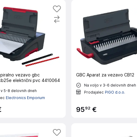
špiralno vezavo gbc
GBC Aparat za vezavo CB12
b25e električni pvc 4410064
Na voljo v 3-6 delovnih dneh
 v 5-8 delovnih dneh
Prodajalec
PIGO d.o.o.
lec
Electronics Emporium
92
€
95
€