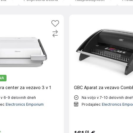
NA
ra center za vezavo 3 v 1
GBC Aparat za vezavo CombB
 v 6-9 delovnih dneh
Na voljo v 7-10 delovnih dne
lec
Electronics Emporium
Prodajalec
Electronics Empo
01