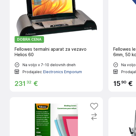
DOBRA CENA
Fellowes termalni aparat za vezavo
Fellowes le
Helios 60
6mm, 50 ko
Na voljo v 7-10 delovnih dneh
Na voljo
Prodajalec
Electronics Emporium
Prodaja
32
90
231
€
15
€