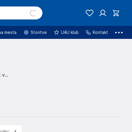
na mesta
Storitve
UAU klub
Kontakt
k v
jalec