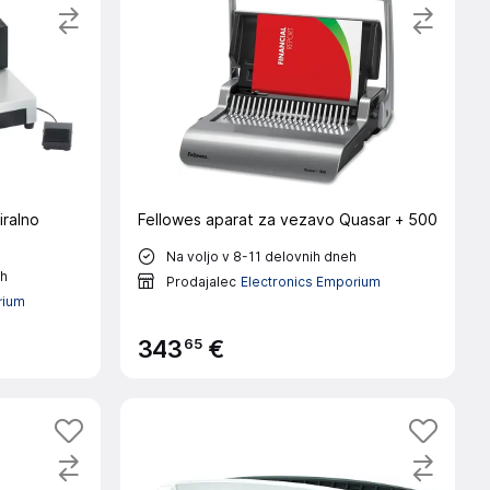
ralno
Fellowes aparat za vezavo Quasar + 500
Na voljo v 8-11 delovnih dneh
eh
Prodajalec
Electronics Emporium
rium
65
343
€