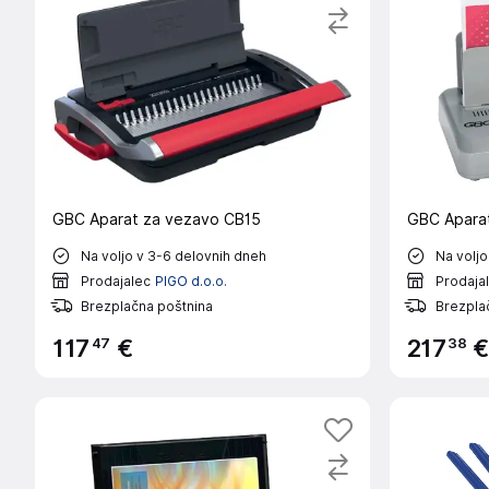
GBC Aparat za vezavo CB15
GBC Apara
Na voljo v 3-6 delovnih dneh
Na voljo
Prodajalec
PIGO d.o.o.
Prodaja
Brezplačna poštnina
Brezpla
47
38
117
€
217
€