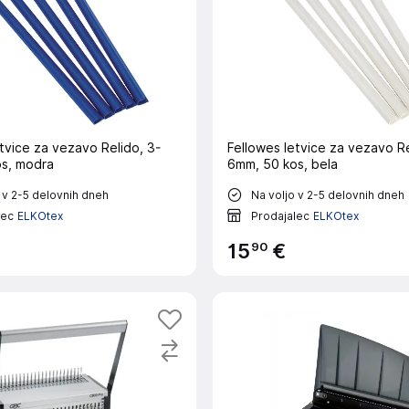
tvice za vezavo Relido, 3-
Fellowes letvice za vezavo Re
s, modra
6mm, 50 kos, bela
 v 2-5 delovnih dneh
Na voljo v 2-5 delovnih dneh
lec
ELKOtex
Prodajalec
ELKOtex
90
15
€