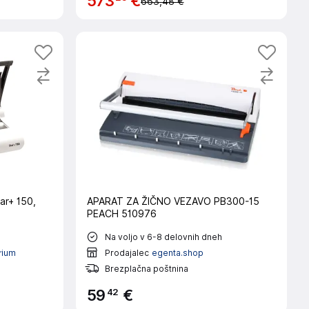
573
€
663,48 €
ar+ 150,
APARAT ZA ŽIČNO VEZAVO PB300-15
PEACH 510976
Na voljo v 6-8 delovnih dneh
rium
Prodajalec
egenta.shop
Brezplačna poštnina
42
59
€