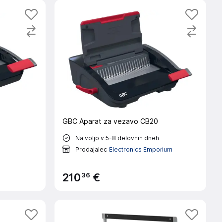
GBC Aparat za vezavo CB20
Na voljo v 5-8 delovnih dneh
Prodajalec
Electronics Emporium
36
210
€