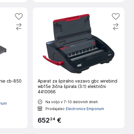
enie cb-850
Aparat za špiralno vezavo gbc wirebind
wb15e žična špirala (3:1) električni
4410066
h
Na voljo v 7-10 delovnih dneh
rium
Prodajalec
Electronics Emporium
24
652
€