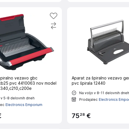
špiralno vezavo gbc
Aparat za špiralno vezavo g
cb25 pvc 4410063 nov model
pvc špirala 12440
c340,c210,c200e
Na voljo v 8-11 delovnih dne
 v 5-8 delovnih dneh
Prodajalec
Electronics Empo
lec
Electronics Emporium
28
€
75
€