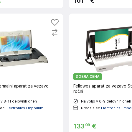
€
161
€
DOBRA CENA
ermalni aparat za vezavo
Fellowes aparat za vezavo St
ročni
 v 8-11 delovnih dneh
Na voljo v 6-9 delovnih dneh
lec
Electronics Emporium
Prodajalec
Electronics Empo
09
133
€