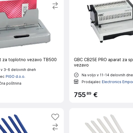
t za toplotno vezavo TB500
GBC CB25E PRO aparat za spi
vezavo
 v 3-6 delovnih dneh
Na voljo v 11-14 delovnih dn
lec
PIGO d.o.o.
Prodajalec
Electronics Empo
čna poštnina
89
755
€