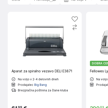
DOBRA CE
Aparat za spiralno vezavo DELI E3871
Fellowes Ly
Na voljo v 2-4 delovnih dneh
Na voljo
Prodajalec
Big Bang
Prodaja
Brezplačna poštnina za člane kluba
99
03