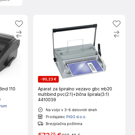
-
90,23 €
ind 110
Aparat za špiralno vezavo gbc mb20
multibind pvc(2:1)+žična špirala(3:1)
h
4410039
rium
Na voljo v 3-6 delovnih dneh
Prodajalec
PIGO d.o.o.
Brezplačna poštnina
25