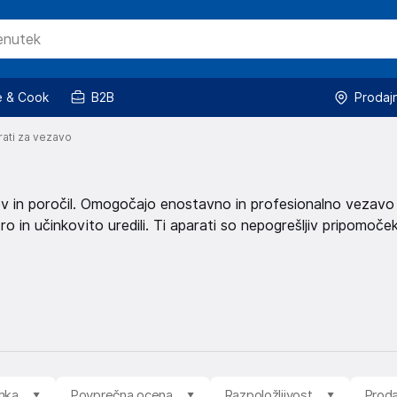
 & Cook
B2B
Prodaj
ati za vezavo
ov in poročil. Omogočajo enostavno in profesionalno vezavo
o in učinkovito uredili. Ti aparati so nepogrešljiv pripomoče
mka
Povprečna ocena
Razpoložljivost
Proda