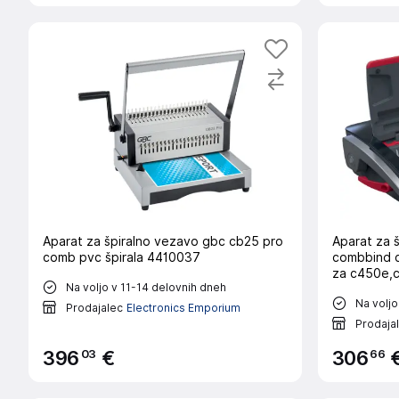
Aparat za špiralno vezavo gbc cb25 pro
Aparat za 
comb pvc špirala 4410037
combbind 
za c450e,
Na voljo v 11-14 delovnih dneh
Na voljo
Prodajalec
Electronics Emporium
Prodaja
03
66
396
€
306