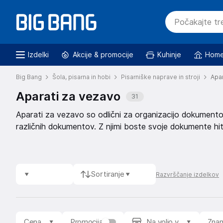
Izdelki
Akcije & promocije
Kuhinje
Home
Big Bang
Šola, pisarna in hobi
Pisarniške naprave in stroji
Apar
Aparati za vezavo
31
Aparati za vezavo so odlični za organizacijo dokument
različnih dokumentov. Z njimi boste svoje dokumente hitr
pisarni.
Sortiranje
Razvrščanje izdelkov
Cena
Promocija
Na voljo v
Zna