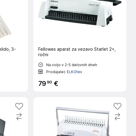
lido, 3-
Fellowes aparat za vezavo Starlet 2+,
ročni
Na voljo v 2-5 delovnih dneh
Prodajalec
ELKOtex
90
79
€