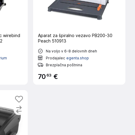
c wirebind
Aparat za špiralno vezavo PB200-30
02
Peach 510913
Na voljo v 6-8 delovnih dneh
rium
Prodajalec
egenta.shop
Brezplačna poštnina
63
70
€