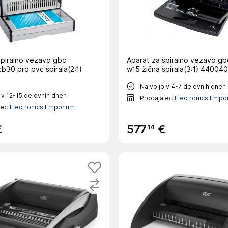
špiralno vezavo gbc
Aparat za špiralno vezavo gb
b30 pro pvc špirala(2:1)
w15 žična špirala(3:1) 44004
Na voljo v 4-7 delovnih dneh
 v 12-15 delovnih dneh
Prodajalec
Electronics Empo
lec
Electronics Emporium
14
€
577
€