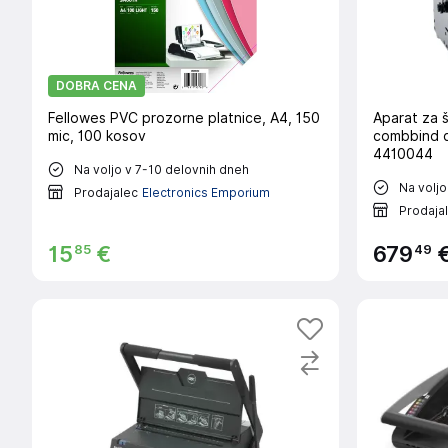
DOBRA CENA
Fellowes PVC prozorne platnice, A4, 150
Aparat za 
mic, 100 kosov
combbind c
4410044
Na voljo v 7-10 delovnih dneh
Na voljo
Prodajalec
Electronics Emporium
Prodaja
85
49
15
€
679