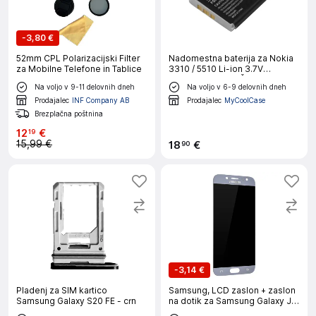
-
3,80 €
52mm CPL Polarizacijski Filter
Nadomestna baterija za Nokia
za Mobilne Telefone in Tablice
3310 / 5510 Li-ion 3.7V
1450mAh 5.4Wh, Črna
Na voljo v 9-11 delovnih dneh
Na voljo v 6-9 delovnih dneh
Prodajalec
INF Company AB
Prodajalec
MyCoolCase
Brezplačna poštnina
12
€
19
15,99 €
18
€
90
-
3,14 €
Pladenj za SIM kartico
Samsung, LCD zaslon + zaslon
Samsung Galaxy S20 FE - crn
na dotik za Samsung Galaxy J7
2017 Izvirni polni blok, Srebrna