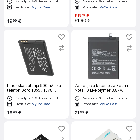
Na voljo v 6-9 delovnih dneh
Na voljo v 6-9 delovnih dneh
Prodajalec
MyCoolCase
Prodajalec
MyCoolCase
88
€
76
91,90 €
19
€
99
Li-ionska baterija 900mAh za
Zamenjava baterije za Redmi
telefon Doro 1355 / 1378
Note 10 Li-Polymer 3,87V
Združljiva DBAB-800A 3,7V,
5000mAh 19,35Wh, Črna
Na voljo v 6-9 delovnih dneh
Na voljo v 6-9 delovnih dneh
Črna
Prodajalec
MyCoolCase
Prodajalec
MyCoolCase
18
€
21
€
90
90