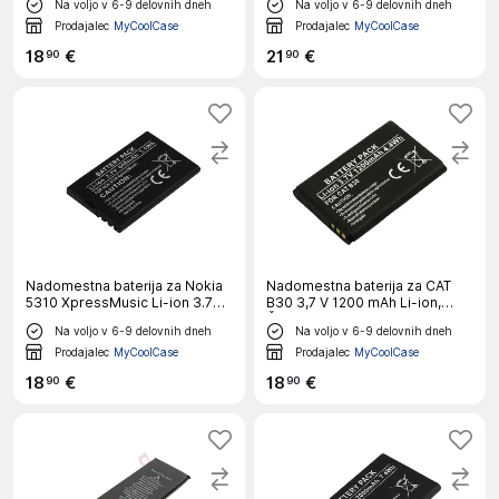
Na voljo v 6-9 delovnih dneh
Na voljo v 6-9 delovnih dneh
Prodajalec
MyCoolCase
Prodajalec
MyCoolCase
18
€
21
€
90
90
Nadomestna baterija za Nokia
Nadomestna baterija za CAT
5310 XpressMusic Li-ion 3.7V
B30 3,7 V 1200 mAh Li-ion,
850mAh 3.1Wh,
Črna
Na voljo v 6-9 delovnih dneh
Na voljo v 6-9 delovnih dneh
Prodajalec
MyCoolCase
Prodajalec
MyCoolCase
18
€
18
€
90
90