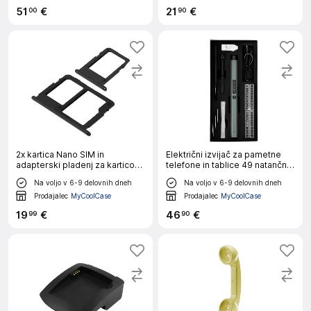
51
€
21
€
00
90
2x kartica Nano SIM in
Električni izvijač za pametne
adapterski pladenj za kartico
telefone in tablice 49 natančnih
Micro-SD Nadomestna kartica
nastavkov
Na voljo v 6-9 delovnih dneh
Na voljo v 6-9 delovnih dneh
Nano SIM - crna str. Samsung
Galaxy J3 2017
Prodajalec
MyCoolCase
Prodajalec
MyCoolCase
19
€
46
€
99
90