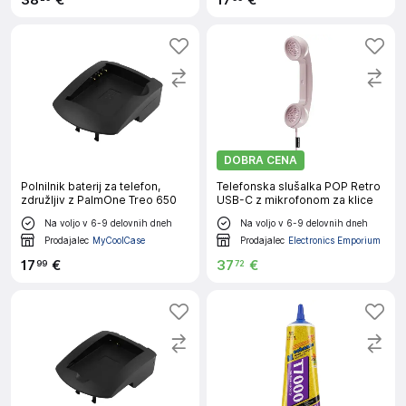
38
€
17
€
DOBRA CENA
Polnilnik baterij za telefon,
Telefonska slušalka POP Retro
združljiv z PalmOne Treo 650
USB-C z mikrofonom za klice
Na voljo v 6-9 delovnih dneh
Na voljo v 6-9 delovnih dneh
Prodajalec
MyCoolCase
Prodajalec
Electronics Emporium
17
€
37
€
99
72