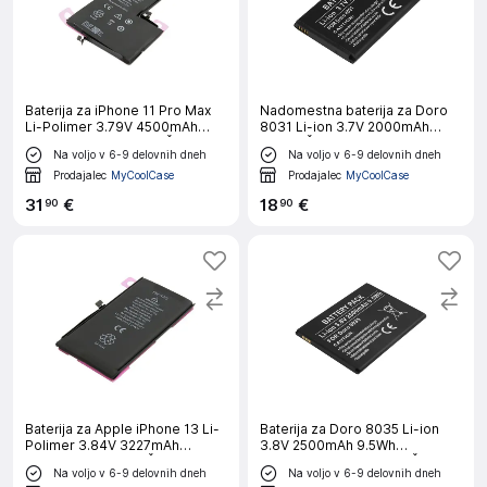
Baterija za iPhone 11 Pro Max
Nadomestna baterija za Doro
Li-Polimer 3.79V 4500mAh
8031 Li-ion 3.7V 2000mAh
17Wh Réf 616-00651, Črna
7.4Wh, Črna
Na voljo v 6-9 delovnih dneh
Na voljo v 6-9 delovnih dneh
Prodajalec
MyCoolCase
Prodajalec
MyCoolCase
31
€
18
€
90
90
Baterija za Apple iPhone 13 Li-
Baterija za Doro 8035 Li-ion
Polimer 3.84V 3227mAh
3.8V 2500mAh 9.5Wh
12,4Wh Réf A2655, Črna
Referenca DBT-2500A, Črna
Na voljo v 6-9 delovnih dneh
Na voljo v 6-9 delovnih dneh