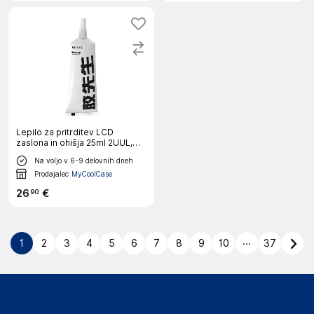
Lepilo za pritrditev LCD
zaslona in ohišja 25ml 2UUL,
hitro sušenje
Na voljo v 6-9 delovnih dneh
Prodajalec
MyCoolCase
26
€
90
...
1
2
3
4
5
6
7
8
9
10
37