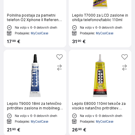
Polnilna postaja za pametni
Lepilo T7000 za LCD zaslone in
telefon O2 Xphone II Referenca
ohišja telefonov/tablic 110ml
ST26
Na voljo v 6-9 delovnih dneh
Na voljo v 6-9 delovnih dneh
Prodajalec
MyCoolCase
Prodajalec
MyCoolCase
17
€
31
€
99
90
Lepilo T9000 18ml za tehnično
Lepilo E8000 110ml tekoče za
pritrditev zaslona in mobilnega
visoko natančno pritrditev
ohišja
kamere in tankih kablov
Na voljo v 6-9 delovnih dneh
Na voljo v 6-9 delovnih dneh
Prodajalec
MyCoolCase
Prodajalec
MyCoolCase
21
€
26
€
90
90