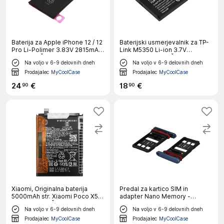
Baterija za Apple iPhone 12 / 12
Baterijski usmerjevalnik za TP-
Pro Li-Polimer 3.83V 2815mAh
Link M5350 Li-ion 3.7V
10.78Wh, Črna
2000mAh 7.4Wh, Črna
Na voljo v 6-9 delovnih dneh
Na voljo v 6-9 delovnih dneh
Prodajalec
MyCoolCase
Prodajalec
MyCoolCase
24
€
18
€
90
90
Xiaomi, Originalna baterija
Predal za kartico SIM in
5000mAh str. Xiaomi Poco X5 -
adapter Nano Memory -
model BN5J, Črna
Midnight Blue str. Huawei Mate
Na voljo v 6-9 delovnih dneh
Na voljo v 6-9 delovnih dneh
20 Pro
Prodajalec
MyCoolCase
Prodajalec
MyCoolCase