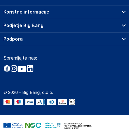
Koristne informacije
Prodajna mesta
Podjetje Big Bang
Splošni pogoji
O podjetju
Podpora
Storitve
Kontakti
Dostava, vnos in odvoz
Pogosta vprašanja
Družbena odgovornost
Načini plačila
Spremljajte nas:
Marketplace
Obvestila za javnost
Nakup na obroke
Kako oddati naročilo?
Akt o digitalnih storitvah
Zavarovanje izdelkov
Vračila in reklamacije
Prodaja podjetjem
Politika zasebnosti
Big Partner - distribucija
Spletni piškotki
© 2026 - Big Bang, d.o.o.
Marketplace za partnerje
Novosti
Interna varna linija za prijavo kršitev po ZZPRI
Zaposlitev