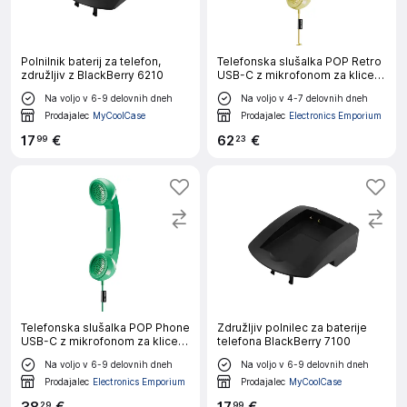
Polnilnik baterij za telefon,
Telefonska slušalka POP Retro
združljiv z BlackBerry 6210
USB-C z mikrofonom za klice in
video klice
Na voljo v 6-9 delovnih dneh
Na voljo v 4-7 delovnih dneh
Prodajalec
MyCoolCase
Prodajalec
Electronics Emporium
17
€
62
€
99
23
Telefonska slušalka POP Phone
Združljiv polnilec za baterije
USB-C z mikrofonom za klice in
telefona BlackBerry 7100
video klice
Na voljo v 6-9 delovnih dneh
Na voljo v 6-9 delovnih dneh
Prodajalec
Electronics Emporium
Prodajalec
MyCoolCase
29
99