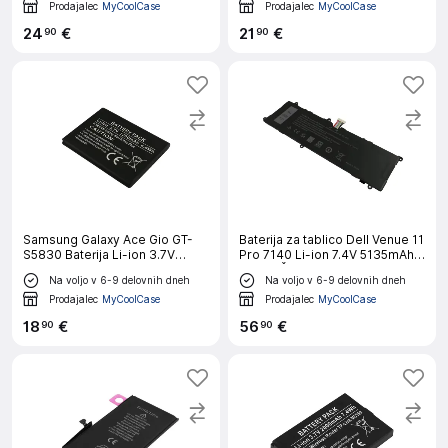
Prodajalec
MyCoolCase
Prodajalec
MyCoolCase
24
€
21
€
90
90
Samsung Galaxy Ace Gio GT-
Baterija za tablico Dell Venue 11
S5830 Baterija Li-ion 3.7V
Pro 7140 Li-ion 7.4V 5135mAh
1100mAh 4.1Wh,
38Wh, Črna
Na voljo v 6-9 delovnih dneh
Na voljo v 6-9 delovnih dneh
Prodajalec
MyCoolCase
Prodajalec
MyCoolCase
18
€
56
€
90
90