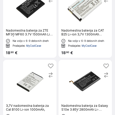
Nadomestna baterija za ZTE
Nadomestna baterija za CAT
MF30 MF60 3.7V 1500mAh Li-
B25 Li-ion 3,7V 1300mAh
ion, Črna
4,8Wh, Bela
Na voljo v 6-9 delovnih dneh
Na voljo v 6-9 delovnih dneh
Prodajalec
MyCoolCase
Prodajalec
MyCoolCase
18
€
18
€
90
90
3,7V nadomestna baterija za
Nadomestna baterija za Galaxy
Cat B100 Li-ion 1000mAh,
S10e 3.85V 2800mAh Li-
Polymer, Črna