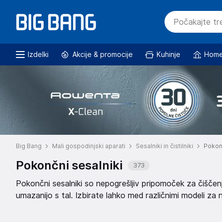
Izdelki
Akcije & promocije
Kuhinje
Home
Big Bang
Mali gospodinjski aparati
Sesalniki in čistilniki
Pokonč
Pokončni sesalniki
373
Pokončni sesalniki so nepogrešljiv pripomoček za čiščen
umazanijo s tal. Izbirate lahko med različnimi modeli za n