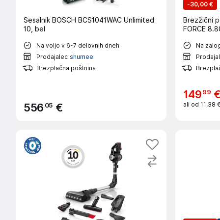
-
30,00 €
Sesalnik BOSCH BCS1041WAC Unlimited
Brezžični 
10, bel
FORCE 8.8
Na voljo v 6-7 delovnih dneh
Na zalog
Prodajalec
shumee
Prodaja
Brezplačna poštnina
Brezplač
99
149
ali od
11,38 
05
556
€