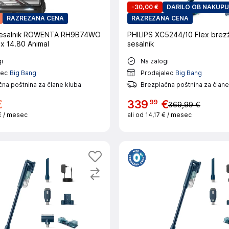
-
30,00 €
DARILO OB NAKUPU
RAZREZANA CENA
RAZREZANA CENA
sesalnik ROWENTA RH9B74WO
PHILIPS XC5244/10 Flex brezž
x 14.80 Animal
sesalnik
i
Na zalogi
lec
Big Bang
Prodajalec
Big Bang
na poštnina za člane kluba
Brezplačna poštnina za člane
99
€
339
€
369,99 €
€
/ mesec
ali od
14,17 €
/ mesec