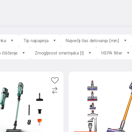
mka
Tip napajanja
Največji čas delovanja [min]
o čiščenje
Zmogljivost smetnjaka [l]
HEPA filter