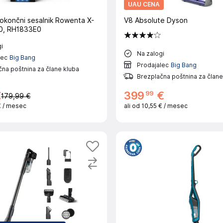
UAU CENA
pokončni sesalnik Rowenta X-
V8 Absolute Dyson
0, RH1833E0
i
Na zalogi
lec
Big Bang
Prodajalec
Big Bang
na poštnina za člane kluba
Brezplačna poštnina za člane
99
€
399
€
179,99 €
€
/ mesec
ali od
10,55 €
/ mesec