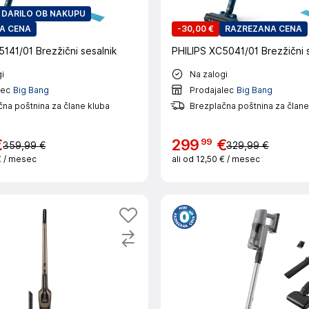
DARILO OB NAKUPU
A CENA
-
30,00 €
RAZREZANA CENA
141/01 Brezžični sesalnik
PHILIPS XC5041/01 Brezžični s
i
Na zalogi
lec
Big Bang
Prodajalec
Big Bang
na poštnina za člane kluba
Brezplačna poštnina za člane
99
€
299
€
359,99 €
329,99 €
€
/ mesec
ali od
12,50 €
/ mesec