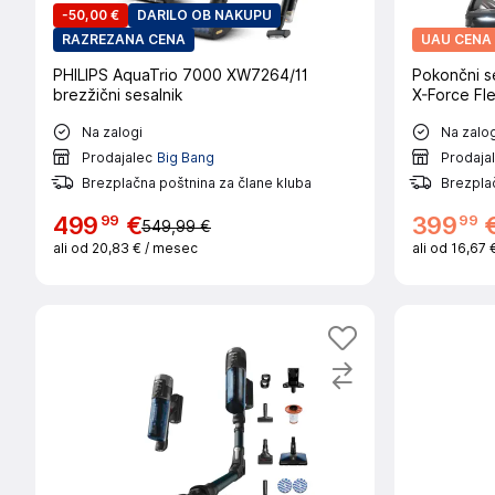
-
50,00 €
DARILO OB NAKUPU
RAZREZANA CENA
UAU CENA
PHILIPS AquaTrio 7000 XW7264/11
Pokončni 
brezžični sesalnik
X-Force Fle
Na zalogi
Na zalog
Prodajalec
Big Bang
Prodaja
Brezplačna poštnina za člane kluba
Brezplač
99
99
499
€
399
549,99 €
ali od
20,83 €
/ mesec
ali od
16,67 