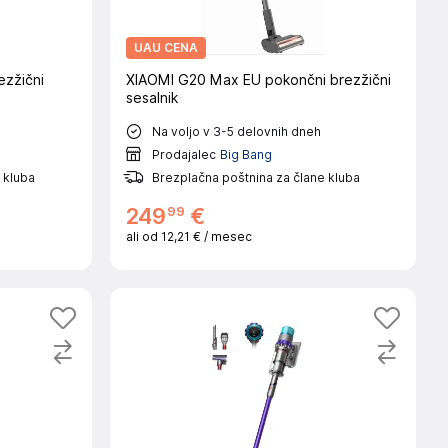
UAU CENA
zžični
XIAOMI G20 Max EU pokončni brezžični
sesalnik
Na voljo v 3-5 delovnih dneh
Prodajalec
Big Bang
 kluba
Brezplačna poštnina za člane kluba
99
249
€
ali od
12,21 €
/ mesec