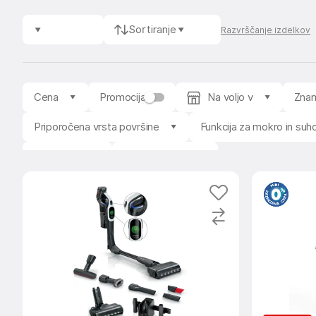
Sortiranje
Razvrščanje izdelkov
Cena
Promocija
Na voljo v
Zna
Priporočena vrsta površine
Funkcija za mokro in suh
Prodajalec
Stanje izdelka