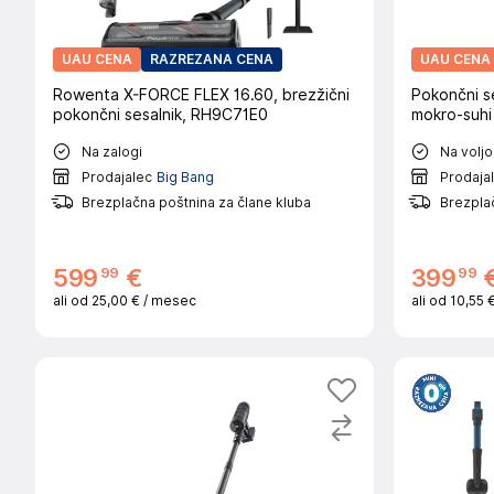
UAU CENA
RAZREZANA CENA
UAU CENA
Rowenta X-FORCE FLEX 16.60, brezžični
Pokončni s
pokončni sesalnik, RH9C71E0
mokro-suhi
Na zalogi
Na voljo
Prodajalec
Big Bang
Prodaja
Brezplačna poštnina za člane kluba
Brezplač
99
99
599
€
399
ali od
25,00 €
/ mesec
ali od
10,55 