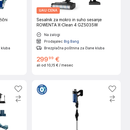
UAU CENA
ični
Sesalnik za mokro in suho sesanje
ROWENTA X-Clean 4 GZ5035W
Na zalogi
Prodajalec
Big Bang
 kluba
Brezplačna poštnina za člane kluba
99
299
€
ali od
10,15 €
/ mesec