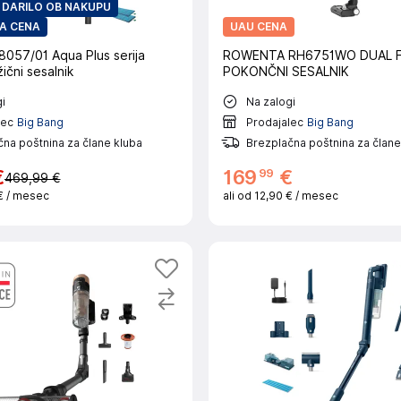
DARILO OB NAKUPU
A CENA
UAU CENA
8057/01 Aqua Plus serija
ROWENTA RH6751WO DUAL F
čni sesalnik
POKONČNI SESALNIK
i
Na zalogi
lec
Big Bang
Prodajalec
Big Bang
na poštnina za člane kluba
Brezplačna poštnina za člane
99
€
169
€
469,99 €
€
/ mesec
ali od
12,90 €
/ mesec