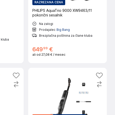
RAZREZANA CENA
PHILIPS AquaTrio 9000 XW9463/11
pokončni sesalnik
Na zalogi
Prodajalec
Big Bang
Brezplačna poštnina za člane kluba
 kluba
99
649
€
ali od
27,08 €
/ mesec