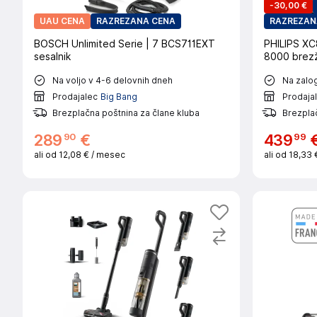
-
30,00 €
UAU CENA
RAZREZANA CENA
RAZREZAN
BOSCH Unlimited Serie | 7 BCS711EXT
PHILIPS XC
sesalnik
8000 brezži
Na voljo v 4-6 delovnih dneh
Na zalog
Prodajalec
Big Bang
Prodaja
Brezplačna poštnina za člane kluba
Brezplač
90
99
289
€
439
ali od
12,08 €
/ mesec
ali od
18,33 