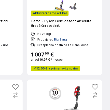
Aktivirani demo artikel
žični
Demo - Dyson Gen5detect Absolute
Brezžični sesalnik
Na zalogi
Prodajalec
Big Bang
 kluba
Brezplačna poštnina za člane kluba
99
1
.
007
€
ali od
16,97 €
/ mesec
-
112,00 €
v primerjavi z novim