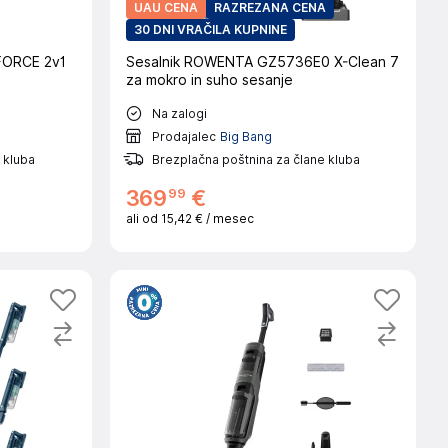
UAU CENA
RAZREZANA CENA
30 DNI VRAČILA KUPNINE
ORCE 2v1
Sesalnik ROWENTA GZ5736E0 X-Clean 7
za mokro in suho sesanje
Na zalogi
Prodajalec
Big Bang
 kluba
Brezplačna poštnina za člane kluba
99
369
€
ali od
15,42 €
/ mesec