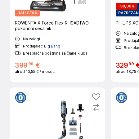
-
30,00 €
UAU CENA
RAZREZAN
ROWENTA X-Force Flex RH9AD1WO
PHILIPS XC5
pokončni sesalnik
Na zalog
Na zalogi
Prodaja
Prodajalec
Big Bang
Brezplač
Brezplačna poštnina za člane kluba
99
99
399
€
329
ali od
10,55 €
/ mesec
ali od
13,75 