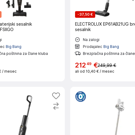
-
37,50 €
terijski sesalnik
ELECTROLUX EP61AB21UG bre
FSIIGO
sesalnik
i
Na zalogi
lec
Big Bang
Prodajalec
Big Bang
na poštnina za člane kluba
Brezplačna poštnina za člane
49
€
212
€
249,99 €
€
/ mesec
ali od
10,40 €
/ mesec