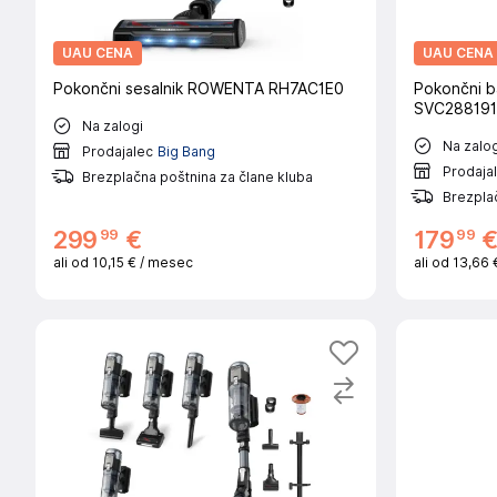
UAU CENA
UAU CENA
Pokončni sesalnik ROWENTA RH7AC1E0
Pokončni ba
SVC288191
Na zalogi
Na zalog
Prodajalec
Big Bang
Prodaja
Brezplačna poštnina za člane kluba
Brezplač
99
99
299
€
179
ali od
10,15 €
/ mesec
ali od
13,66 