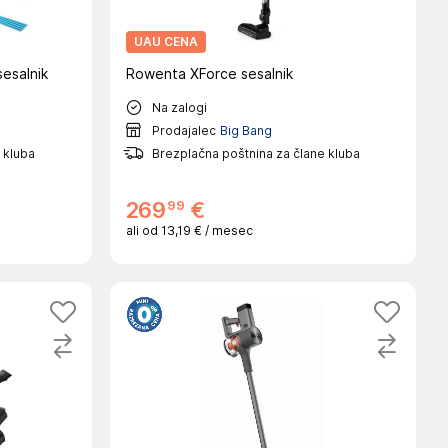
UAU CENA
esalnik
Rowenta XForce sesalnik
Na zalogi
Prodajalec
Big Bang
 kluba
Brezplačna poštnina za člane kluba
99
269
€
ali od
13,19 €
/ mesec