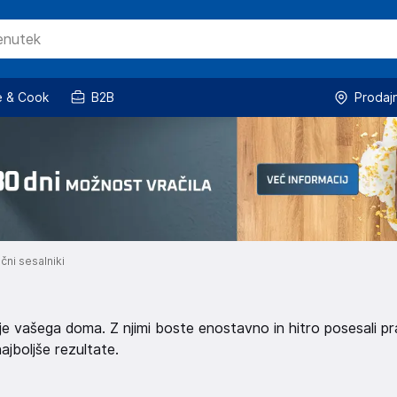
 & Cook
B2B
Prodaj
ni sesalniki
je vašega doma. Z njimi boste enostavno in hitro posesali pr
ajboljše rezultate.