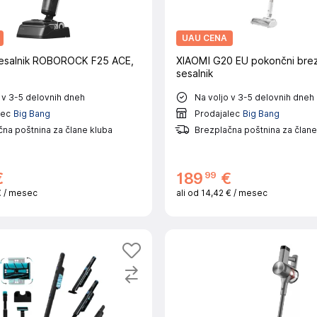
UAU CENA
esalnik ROBOROCK F25 ACE,
XIAOMI G20 EU pokončni brez
sesalnik
 v 3-5 delovnih dneh
Na voljo v 3-5 delovnih dneh
lec
Big Bang
Prodajalec
Big Bang
na poštnina za člane kluba
Brezplačna poštnina za člane
99
€
189
€
€
/ mesec
ali od
14,42 €
/ mesec