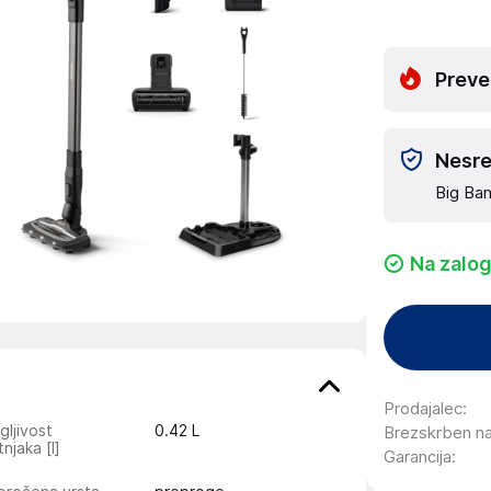
Preve
Nesreč
Big Ban
Na zalog
Prodajalec
:
ljivost
0.42
L
Brezskrben n
njaka [l]
Garancija
: