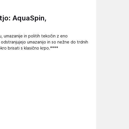
tjo: AquaSpin,
 umazanije in politih tekočin z eno
odstranjujejo umazanijo in so nežne do trdnih
okro brisati s klasično krpo.****