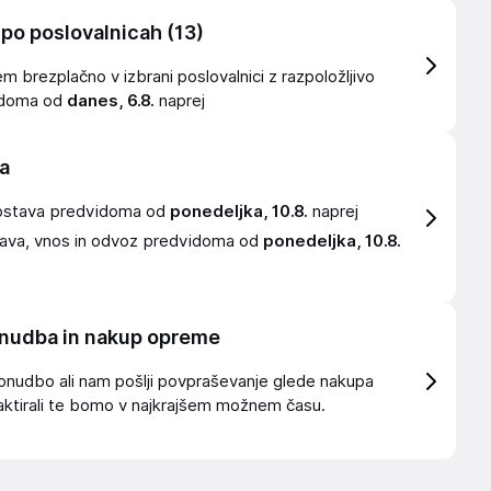
 po poslovalnicah
(13)
 brezplačno v izbrani poslovalnici z razpoložljivo
idoma od
danes, 6.8.
naprej
a
ostava
predvidoma od
ponedeljka, 10.8.
naprej
ava, vnos in odvoz
predvidoma od
ponedeljka, 10.8.
nudba in nakup opreme
onudbo ali nam pošlji povpraševanje glede nakupa
ktirali te bomo v najkrajšem možnem času.