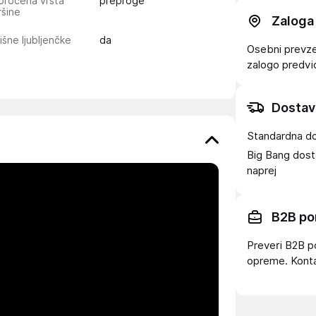
oročena vrsta
preproge
šine
Zaloga
išne ljubljenčke
da
Osebni prevzem
zalogo
predv
Dostav
Standardna d
Big Bang dost
naprej
B2B po
Preveri B2B p
opreme. Konta