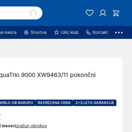
na mesta
Storitve
UAU klub
Kontakt
quaTrio 9000 XW9463/11 pokončni
ARILO OB NAKUPU
RAZREZANA CENA
2+3 LETA GARANCIJE
€
 / mesec
Izračun obrokov