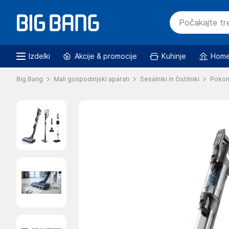
Izdelki
Akcije & promocije
Kuhinje
Home
Big Bang
Mali gospodinjski aparati
Sesalniki in čistilniki
Pokonč