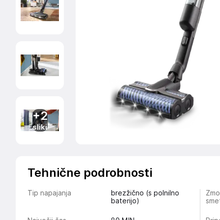
+2
sliki
Tehnične podrobnosti
Tip napajanja
brezžično (s polnilno
Zmog
baterijo)
smet