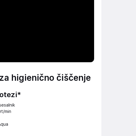
 za higienično čiščenje
otezi*
sesalnik
rt/min
Aqua