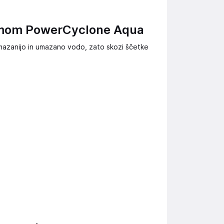
stemom PowerCyclone Aqua
mazanijo in umazano vodo, zato skozi ščetke