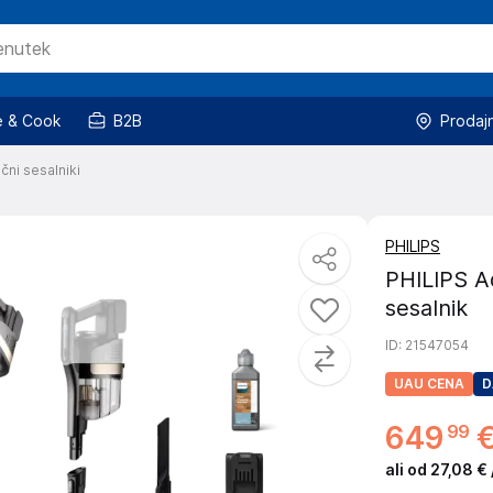
 & Cook
B2B
Prodaj
ni sesalniki
PHILIPS
PHILIPS A
sesalnik
ID
: 21547054
UAU CENA
D
649
99
ali od 27,08 €