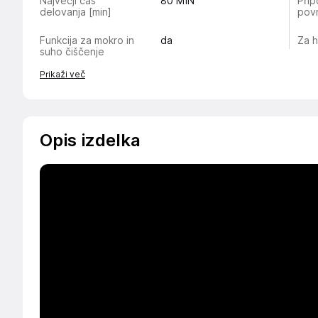
Največji čas
80
MIN
Prip
delovanja [min]
povr
Funkcija za mokro in
da
Za h
suho čiščenje
Prikaži več
Opis izdelka