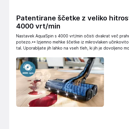
Patentirane ščetke z veliko hitros
4000 vrt/min
Nastavek AquaSpin s 4000 vrt/min očisti dvakrat več prahu,
potezo.** Izjemno mehke ščetke iz mikrovlaken učinkovito 
tal. Uporabljate jih lahko na vseh tleh, ki jih je dovoljeno m