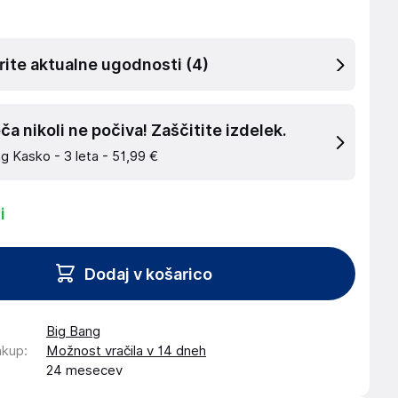
rite aktualne ugodnosti
(4)
a nikoli ne počiva! Zaščitite izdelek.
g Kasko - 3 leta -
51,99 €
i
Dodaj v košarico
Big Bang
akup
:
Možnost vračila v 14 dneh
24 mesecev