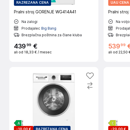
RAZREZANA CENA
UAU CENA
Pralni stroj GORENJE WG414A41
Pralni str
Na zalogi
Na voljo
Prodajalec
Big Bang
Prodaja
Brezplačna poštnina za člane kluba
Brezplač
99
99
439
€
539
ali od
18,33 €
/ mesec
ali od
22,50 
-
10,00 €
RAZREZANA CENA
-
20,00 €