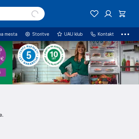
na mesta
Storitve
UAU klub
Kontakt
e.