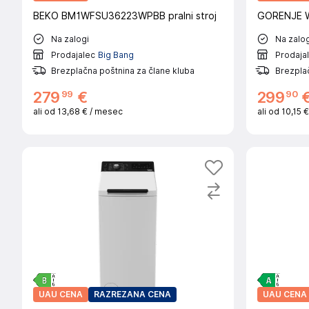
BEKO BM1WFSU36223WPBB pralni stroj
GORENJE W1
Na zalogi
Na zalog
Prodajalec
Big Bang
Prodaja
Brezplačna poštnina za člane kluba
Brezplač
99
90
279
€
299
ali od
13,68 €
/ mesec
ali od
10,15 
UAU CENA
RAZREZANA CENA
UAU CENA