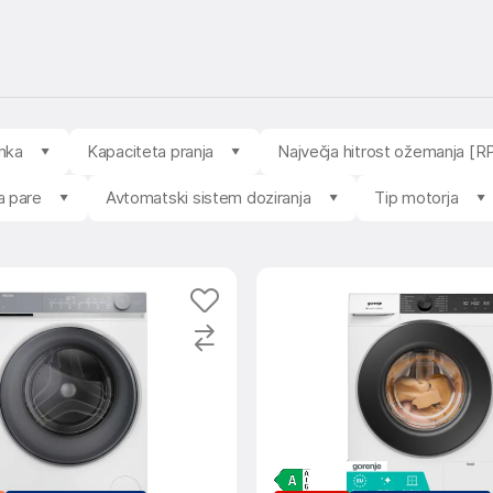
mka
Kapaciteta pranja
Največja hitrost ožemanja [
a pare
Avtomatski sistem doziranja
Tip motorja