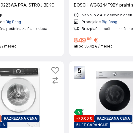
9223WA PRA. STROJ BEKO
BOSCH WGG244F9BY pralni s
i
Na voljo v 4-6 delovnih dneh
lec
Big Bang
Prodajalec
Big Bang
na poštnina za člane kluba
Brezplačna poštnina za člane
99
€
849
€
€
/ mesec
ali od
35,42 €
/ mesec
RAZREZANA CENA
-
70,00 €
RAZREZANA CENA
ILA
5 LET GARANCIJE