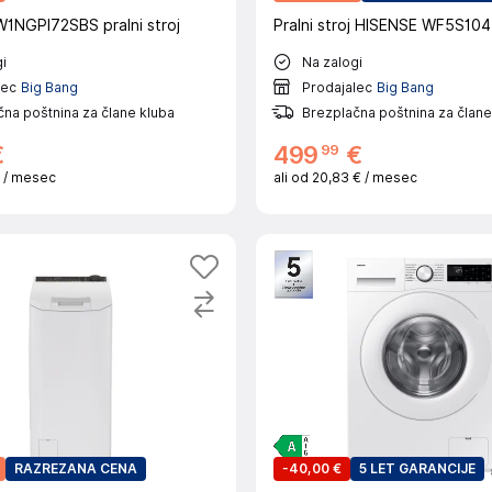
NGPI72SBS pralni stroj
Pralni stroj HISENSE WF5S10
i
Na zalogi
lec
Big Bang
Prodajalec
Big Bang
na poštnina za člane kluba
Brezplačna poštnina za člane
99
€
499
€
€
/ mesec
ali od
20,83 €
/ mesec
RAZREZANA CENA
-
40,00 €
5 LET GARANCIJE