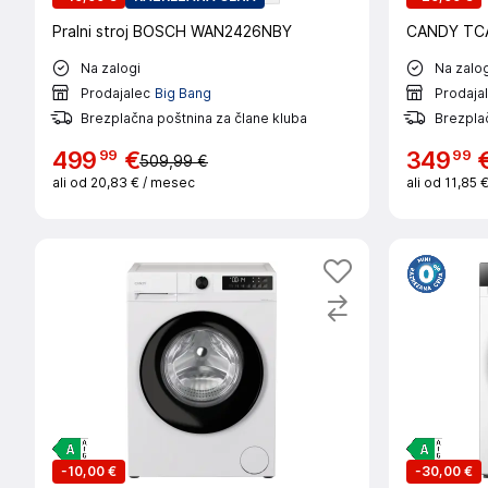
Pralni stroj BOSCH WAN2426NBY
CANDY TCA2
Na zalogi
Na zalog
Prodajalec
Big Bang
Prodaja
Brezplačna poštnina za člane kluba
Brezplač
99
99
499
€
349
509,99 €
ali od
20,83 €
/ mesec
ali od
11,85 
-
10,00 €
-
30,00 €