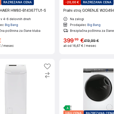
RAZREZANA CENA
-
20,00 €
RAZREZANA CENA
oj HAIER HW80-B14367TU1-S
Pralni stroj GORENJE W2G49
 v 4-6 delovnih dneh
Na zalogi
lec
Big Bang
Prodajalec
Big Bang
na poštnina za člane kluba
Brezplačna poštnina za člane
99
€
399
€
419,99 €
€
/ mesec
ali od
16,67 €
/ mesec
UAU CENA
RAZREZANA CEN