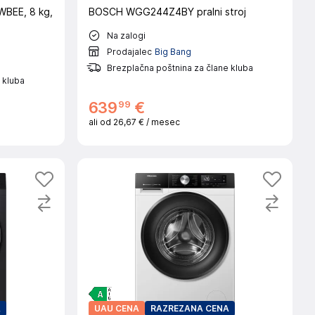
WBEE, 8 kg,
BOSCH WGG244Z4BY pralni stroj
Na zalogi
Prodajalec
Big Bang
Brezplačna poštnina za člane kluba
 kluba
99
639
€
ali od
26,67 €
/ mesec
A
UAU CENA
RAZREZANA CENA