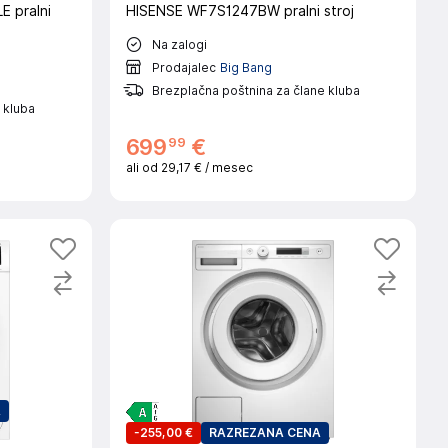
pralni
HISENSE WF7S1247BW pralni stroj
Na zalogi
Prodajalec
Big Bang
Brezplačna poštnina za člane kluba
 kluba
99
699
€
ali od
29,17 €
/ mesec
A
-
255,00 €
RAZREZANA CENA