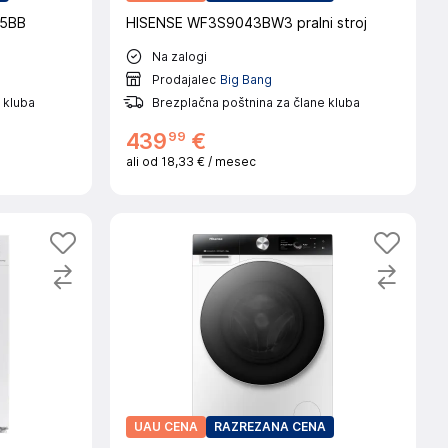
45BB
HISENSE WF3S9043BW3 pralni stroj
Na zalogi
Prodajalec
Big Bang
 kluba
Brezplačna poštnina za člane kluba
99
439
€
ali od
18,33 €
/ mesec
UAU CENA
RAZREZANA CENA