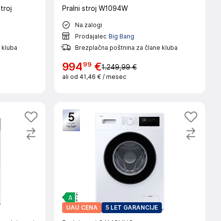
troj
Pralni stroj W1094W
Na zalogi
Prodajalec
Big Bang
 kluba
Brezplačna poštnina za člane kluba
99
994
€
1.249,99 €
ali od
41,46 €
/ mesec
UAU CENA
5 LET GARANCIJE