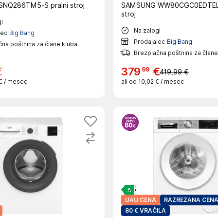
NQ286TM5-S pralni stroj
SAMSUNG WW80CGC0EDTELE 
stroj
i
Na zalogi
lec
Big Bang
Prodajalec
Big Bang
na poštnina za člane kluba
Brezplačna poštnina za člane
99
€
379
€
419,99 €
 €
/ mesec
ali od
10,02 €
/ mesec
UAU CENA
RAZREZANA CEN
80 € VRAČILA