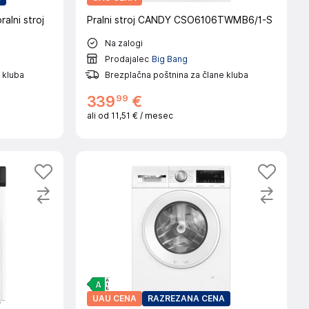
lni stroj
Pralni stroj CANDY CSO6106TWMB6/1-S
Na zalogi
Prodajalec
Big Bang
 kluba
Brezplačna poštnina za člane kluba
99
339
€
ali od
11,51 €
/ mesec
UAU CENA
RAZREZANA CENA