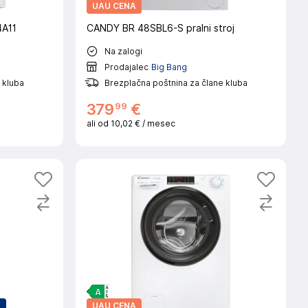
UAU CENA
4A11
CANDY BR 48SBL6-S pralni stroj
Na zalogi
Prodajalec
Big Bang
 kluba
Brezplačna poštnina za člane kluba
99
379
€
ali od
10,02 €
/ mesec
A
UAU CENA