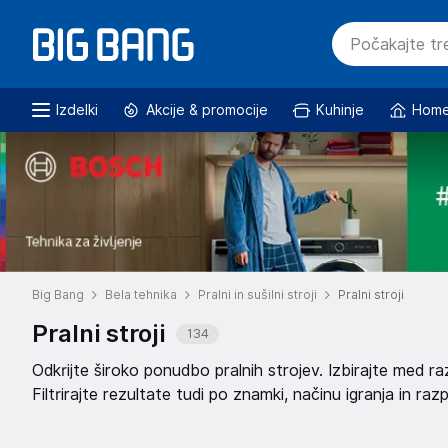
Izdelki
Akcije & promocije
Kuhinje
Home
Big Bang
Bela tehnika
Pralni in sušilni stroji
Pralni stroji
Pralni stroji
134
Odkrijte široko ponudbo pralnih strojev. Izbirajte med raz
Filtrirajte rezultate tudi po znamki, načinu igranja in razp