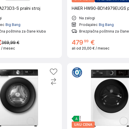
73D3-S pralni stroj
HAIER HW90-BD14979EUGS pra
i
Na zalogi
lec
Big Bang
Prodajalec
Big Bang
na poštnina za člane kluba
Brezplačna poštnina za člane
99
€
479
€
369,99 €
€
/ mesec
ali od
20,00 €
/ mesec
UAU CENA