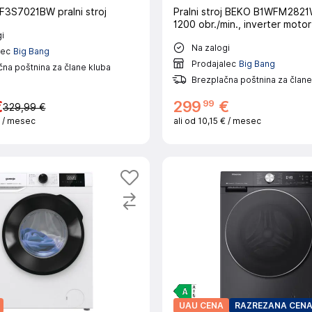
3S7021BW pralni stroj
Pralni stroj BEKO B1WFM2821
1200 obr./min., inverter motor
i
Na zalogi
lec
Big Bang
Prodajalec
Big Bang
na poštnina za člane kluba
Brezplačna poštnina za člane
99
€
299
€
329,99 €
€
/ mesec
ali od
10,15 €
/ mesec
UAU CENA
RAZREZANA CEN