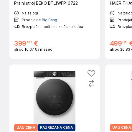
Pralni stroj BEKO BTL1WFP10722
HAIER THAS
Na zalogi
Na zalog
Prodajalec
Big Bang
Prodaja
Brezplačna poštnina za člane kluba
Brezplač
99
99
399
€
499
ali od
16,67 €
/ mesec
ali od
20,83
UAU CENA
RAZREZANA CENA
UAU CENA