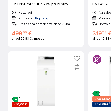
HISENSE WF5S1045BW pralni stroj
BM1WFSU3
Na zalogi
Na zalog
Prodajalec
Big Bang
Prodaja
Brezplačna poštnina za člane kluba
Brezplač
99
99
499
€
319
ali od
20,83 €
/ mesec
ali od
10,83 
UAU CENA
-
50,00 €
80 € VRAČ