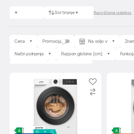
Sortiranje
Razvrščanje izdelkov
Cena
Promocija
Na voljo v
Zna
Način polnjenja
Razpon globine [cm]
Funkcij
Prodajalec
Stanje izdelka