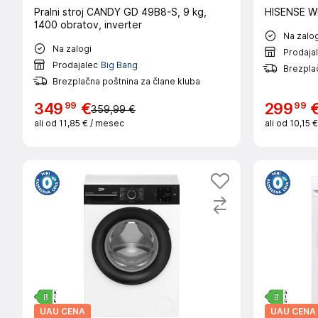
Pralni stroj CANDY GD 49B8-S, 9 kg,
HISENSE WF
1400 obratov, inverter
Na zalog
Na zalogi
Prodaja
Prodajalec
Big Bang
Brezplač
Brezplačna poštnina za člane kluba
99
99
349
€
299
359,99 €
ali od
11,85 €
/ mesec
ali od
10,15 
UAU CENA
UAU CENA