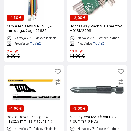
-
1,50 €
-
2,00 €
Yato Allen Keys 9 PCS. 1,5-10
Jonnesway Pach 9 elementov
mm dolga, žoga 05632
H01SM209S
Na voljo v 7-10 delovnih dneh
Na voljo v 7-10 delovnih dneh
Prodajalec
TradinQ
Prodajalec
TradinQ
7
€
12
€
49
99
8,99 €
14,99 €
-
1,00 €
-
3,00 €
Rezilo Dewalt za Jigsaw
Stanleyjeva izvijač /bit PZ 2
112x2,3 mm les /računalniki
/100mm /10 PCS.
Na voljo v 7-10 delovnih dneh
Na voljo v 7-10 delovnih dneh