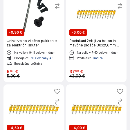
-
0,90 €
-
6,00 €
Univerzalno vijačno pakiranje
Pocinkani žeblji za beton in
za električni skuter
mavčne plošče 30x2\,6mm
1.005 kos. DEWALT
Na voljo v 9-11 delovnih dneh
Na voljo v 7-10 delovnih dneh
DCN8901030 žebelj
Prodajalec
INF Company AB
Prodajalec
TradinQ
Brezplačna poštnina
5
€
37
€
09
99
5,99 €
43,99 €
-
4,50 €
-
4,00 €