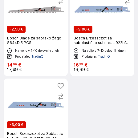
-
2,50 €
-
3,00 €
Bosch Blade za sabrsko žago
Bosch Brzeszczot za
S644D 5 PCS
subblastično sublitea s922bf
150 mm kovina 5 psov
Na voljo v 7-10 delovnih dneh
Na voljo v 7-10 delovnih dneh
Prodajalec
TradinQ
Prodajalec
TradinQ
14
€
16
€
99
99
17,49 €
19,99 €
-
3,00 €
Bosch Brzeszczot za Sublastic