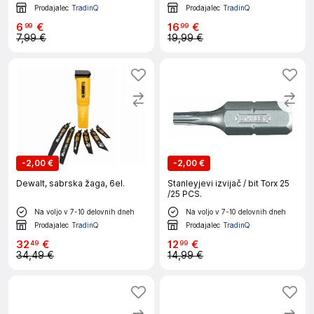
Prodajalec
TradinQ
Prodajalec
TradinQ
6
€
16
€
99
99
7,99 €
19,99 €
-
2,00 €
-
2,00 €
Dewalt, sabrska žaga, 6el.
Stanleyjevi izvijač / bit Torx 25
/25 PCS.
Na voljo v 7-10 delovnih dneh
Na voljo v 7-10 delovnih dneh
Prodajalec
TradinQ
Prodajalec
TradinQ
32
€
12
€
49
99
34,49 €
14,99 €