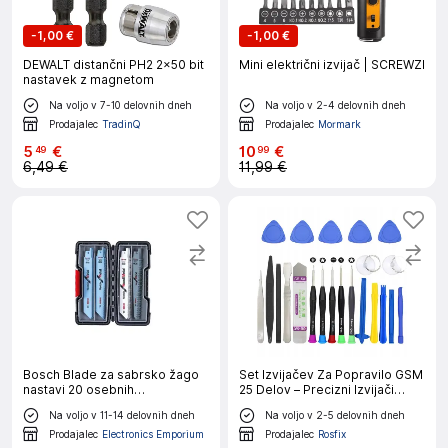
-
1,00 €
-
1,00 €
DEWALT distančni PH2 2×50 bit
Mini električni izvijač | SCREWZI
nastavek z magnetom
Na voljo v 7-10 delovnih dneh
Na voljo v 2-4 delovnih dneh
Prodajalec
TradinQ
Prodajalec
Mormark
5
€
10
€
49
99
6,49 €
11,99 €
Bosch Blade za sabrsko žago
Set Izvijačev Za Popravilo GSM
nastavi 20 osebnih
25 Delov – Precizni Izvijači
računalnikov. Les / kovina
TORX, Ploščati, Pentalobe,
Na voljo v 11-14 delovnih dneh
Na voljo v 2-5 delovnih dneh
Pinceta, Vakuumske Priseske
Prodajalec
Electronics Emporium
Prodajalec
Rosfix