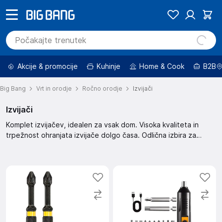
Akcije & promocije
Kuhinje
Home & Cook
B2B
Big Bang
Vrt in orodje
Ročno orodje
Izvijači
Izvijači
Komplet izvijačev, idealen za vsak dom. Visoka kvaliteta in
trpežnost ohranjata izvijače dolgo časa. Odlična izbira za
vsakodnevna popravila in DIY projekte. Uporabni so tudi za
profesionalno uporabo.