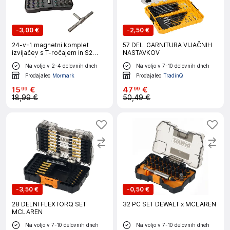
-
3,00 €
-
2,50 €
24-v-1 magnetni komplet
57 DEL. GARNITURA VIJAČNIH
izvijačev s T-ročajem in S2
NASTAVKOV
jeklom | MAGNESCREW
Na voljo v 2-4 delovnih dneh
Na voljo v 7-10 delovnih dneh
Prodajalec
Mormark
Prodajalec
TradinQ
15
€
47
€
99
99
18,99 €
50,49 €
-
3,50 €
-
0,50 €
28 DELNI FLEXTORQ SET
32 PC SET DEWALT x MCLAREN
MCLAREN
Na voljo v 7-10 delovnih dneh
Na voljo v 7-10 delovnih dneh