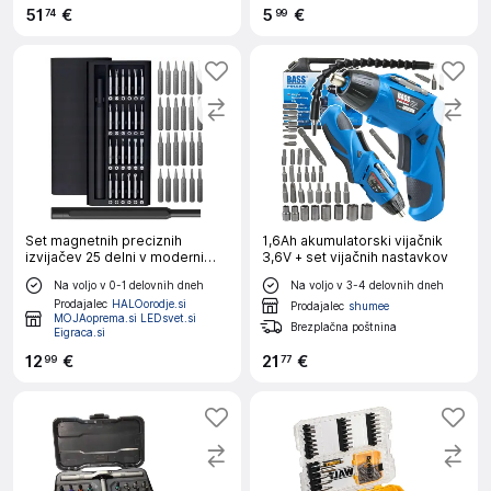
51
€
5
€
74
99
Set magnetnih preciznih
1,6Ah akumulatorski vijačnik
izvijačev 25 delni v moderni
3,6V + set vijačnih nastavkov
škatlici S-2
Na voljo v 0-1 delovnih dneh
Na voljo v 3-4 delovnih dneh
Prodajalec
HALOorodje.si
Prodajalec
shumee
MOJAoprema.si LEDsvet.si
Brezplačna poštnina
Eigraca.si
12
€
21
€
99
77