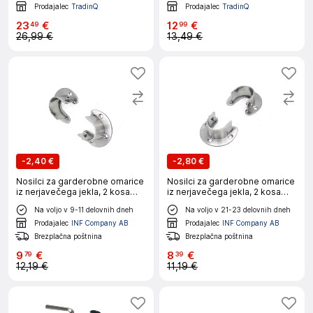
Prodajalec
TradinQ
Prodajalec
TradinQ
23
€
12
€
49
99
26,99 €
13,49 €
-
2,40 €
-
2,80 €
Nosilci za garderobne omarice
Nosilci za garderobne omarice
iz nerjavečega jekla, 2 kosa
iz nerjavečega jekla, 2 kosa
Silver XL
Silver S
Na voljo v 9-11 delovnih dneh
Na voljo v 21-23 delovnih dneh
Prodajalec
INF Company AB
Prodajalec
INF Company AB
Brezplačna poštnina
Brezplačna poštnina
9
€
8
€
79
39
12,19 €
11,19 €