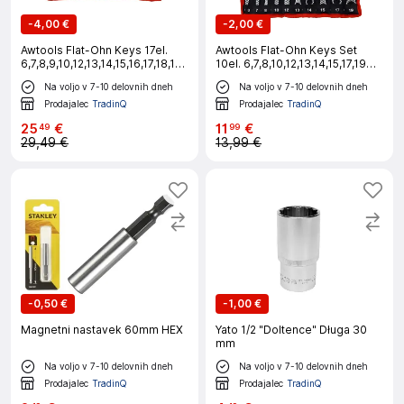
-
4,00 €
-
2,00 €
Awtools Flat-Ohn Keys 17el.
Awtools Flat-Ohn Keys Set
6,7,8,9,10,12,13,14,15,16,17,18,19,20,21,22
10el. 6,7,8,10,12,13,14,15,17,19
mm
mm
Na voljo v 7-10 delovnih dneh
Na voljo v 7-10 delovnih dneh
Prodajalec
TradinQ
Prodajalec
TradinQ
25
€
11
€
49
99
29,49 €
13,99 €
-
0,50 €
-
1,00 €
Magnetni nastavek 60mm HEX
Yato 1/2 "Doltence" Długa 30
mm
Na voljo v 7-10 delovnih dneh
Na voljo v 7-10 delovnih dneh
Prodajalec
TradinQ
Prodajalec
TradinQ