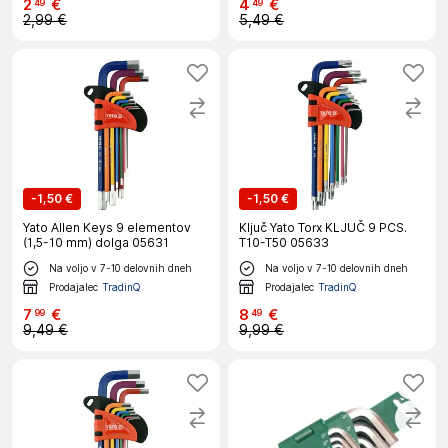
2
€
4
€
49
49
2,99 €
5,49 €
-
1,50 €
-
1,50 €
Yato Allen Keys 9 elementov
Ključ Yato Torx KLJUČ 9 PCS.
(1,5-10 mm) dolga 05631
T10-T50 05633
Na voljo v 7-10 delovnih dneh
Na voljo v 7-10 delovnih dneh
Prodajalec
TradinQ
Prodajalec
TradinQ
7
€
8
€
99
49
9,49 €
9,99 €