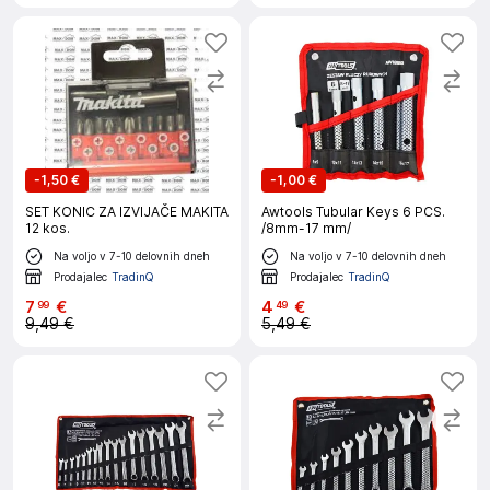
-
1,50 €
-
1,00 €
SET KONIC ZA IZVIJAČE MAKITA
Awtools Tubular Keys 6 PCS.
12 kos.
/8mm-17 mm/
Na voljo v 7-10 delovnih dneh
Na voljo v 7-10 delovnih dneh
Prodajalec
TradinQ
Prodajalec
TradinQ
7
€
4
€
99
49
9,49 €
5,49 €