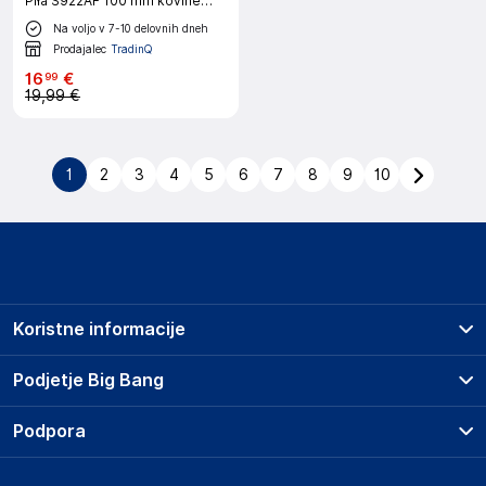
Piła S922AF 100 mm kovine
5pcs
Na voljo v 7-10 delovnih dneh
Prodajalec
TradinQ
16
€
99
19,99 €
1
2
3
4
5
6
7
8
9
10
Koristne informacije
Prodajna mesta
Podjetje Big Bang
Splošni pogoji
O podjetju
Podpora
Storitve
Kontakti
Dostava, vnos in odvoz
Pogosta vprašanja
Družbena odgovornost