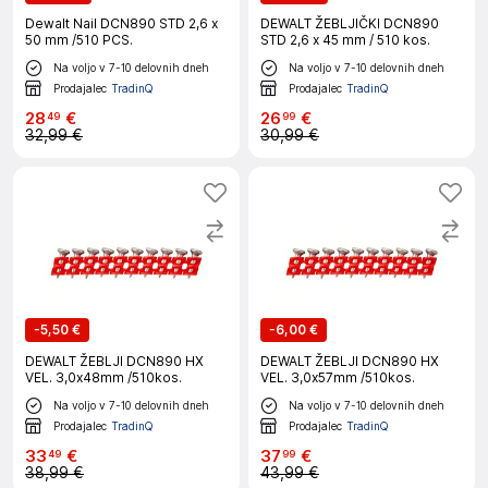
Dewalt Nail DCN890 STD 2,6 x
DEWALT ŽEBLJIČKI DCN890
50 mm /510 PCS.
STD 2,6 x 45 mm / 510 kos.
Na voljo v 7-10 delovnih dneh
Na voljo v 7-10 delovnih dneh
Prodajalec
TradinQ
Prodajalec
TradinQ
28
€
26
€
49
99
32,99 €
30,99 €
-
5,50 €
-
6,00 €
DEWALT ŽEBLJI DCN890 HX
DEWALT ŽEBLJI DCN890 HX
VEL. 3,0x48mm /510kos.
VEL. 3,0x57mm /510kos.
Na voljo v 7-10 delovnih dneh
Na voljo v 7-10 delovnih dneh
Prodajalec
TradinQ
Prodajalec
TradinQ
33
€
37
€
49
99
38,99 €
43,99 €