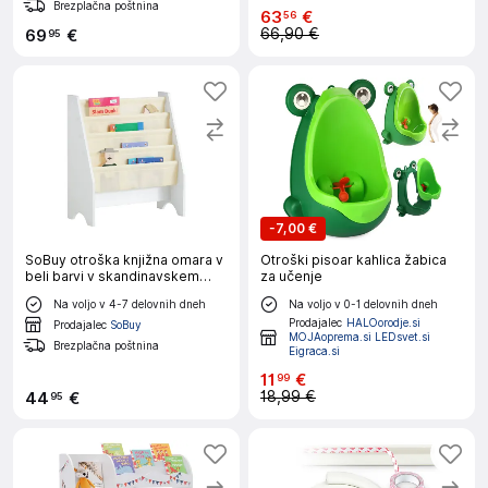
Brezplačna poštnina
63
€
56
66,90 €
69
€
95
-
7,00 €
SoBuy otroška knjižna omara v
Otroški pisoar kahlica žabica
beli barvi v skandinavskem
za učenje
slogu
Na voljo v 4-7 delovnih dneh
Na voljo v 0-1 delovnih dneh
Prodajalec
HALOorodje.si
Prodajalec
SoBuy
MOJAoprema.si LEDsvet.si
Brezplačna poštnina
Eigraca.si
11
€
99
18,99 €
44
€
95