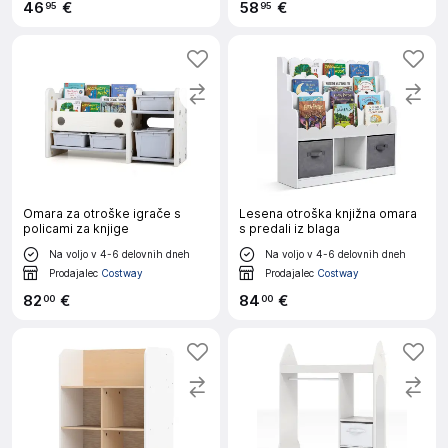
46
€
58
€
95
95
Omara za otroške igrače s
Lesena otroška knjižna omara
policami za knjige
s predali iz blaga
Na voljo v 4-6 delovnih dneh
Na voljo v 4-6 delovnih dneh
Prodajalec
Costway
Prodajalec
Costway
82
€
84
€
00
00