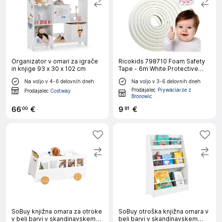
Organizator v omari za igrače
Ricokids 798710 Foam Safety
in knjige 93 x 30 x 102 cm
Tape - 6m White Protective
Padding for Child Safety
Na voljo v 4-6 delovnih dneh
Na voljo v 3-6 delovnih dneh
Prodajalec
Prywaciarze z
Prodajalec
Costway
Bronowic
66
€
9
€
00
81
SoBuy knjižna omara za otroke
SoBuy otroška knjižna omara v
v beli barvi v skandinavskem
beli barvi v skandinavskem