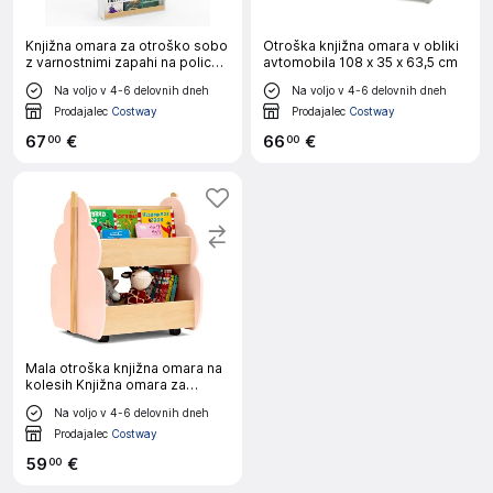
Knjižna omara za otroško sobo
Otroška knjižna omara v obliki
z varnostnimi zapahi na policah
avtomobila 108 x 35 x 63,5 cm
Otroška knjižna omara
Na voljo v 4-6 delovnih dneh
Na voljo v 4-6 delovnih dneh
Prodajalec
Costway
Prodajalec
Costway
67
€
66
€
00
00
Mala otroška knjižna omara na
kolesih Knjižna omara za
otroško sobo
Na voljo v 4-6 delovnih dneh
Prodajalec
Costway
59
€
00