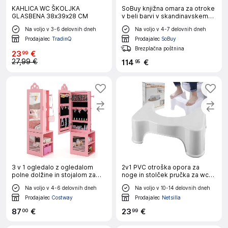
KAHLICA WC ŠKOLJKA
SoBuy knjižna omara za otroke
GLASBENA 38x39x28 CM
v beli barvi v skandinavskem
slogu
Na voljo v 3-6 delovnih dneh
Na voljo v 4-7 delovnih dneh
Prodajalec
TradinQ
Prodajalec
SoBuy
Brezplačna poštnina
23
€
99
27,99 €
114
€
95
3 v 1 ogledalo z ogledalom
2v1 PVC otroška opora za
polne dolžine in stojalom za
noge in stolček pručka za wc
oblačila Otroška omarica za
bela
Na voljo v 4-6 delovnih dneh
Na voljo v 10-14 delovnih dneh
nakit Roza
Prodajalec
Costway
Prodajalec
Netsilla
87
€
23
€
00
99