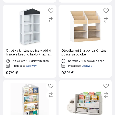
Otroška knjižna polica v obliki
Otroška knjižna polica Knjižna
hišice s kredno tablo Knjižna
polica za otroke
polica
Na voljo v 4-6 delovnih dneh
Na voljo v 4-6 delovnih dneh
Prodajalec
Costway
Prodajalec
Costway
97
€
93
€
00
00