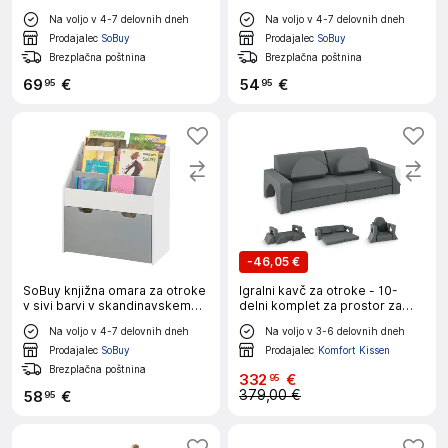
slogu
slogu
Na voljo v 4-7 delovnih dneh
Na voljo v 4-7 delovnih dneh
Prodajalec
SoBuy
Prodajalec
SoBuy
Brezplačna poštnina
Brezplačna poštnina
69
€
54
€
95
95
-
46,05 €
SoBuy knjižna omara za otroke
Igralni kavč za otroke - 10-
v sivi barvi v skandinavskem
delni komplet za prostor za
slogu
spanje in igro
Na voljo v 4-7 delovnih dneh
Na voljo v 3-6 delovnih dneh
Prodajalec
SoBuy
Prodajalec
Komfort Kissen
Brezplačna poštnina
332
€
95
379,00 €
58
€
95