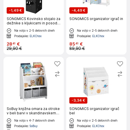
-
1,49 €
-
4,49 €
SONGMICS Kovinsko stojalo za
SONGMICS organizator igrač in
dežnike s kljukicami in posodo
za kapljice LUC49B
Na voljo v 2-5 delovnih dneh
Na voljo v 2-5 delovnih dneh
Prodajalec
ELKOtex
Prodajalec
ELKOtex
28
€
85
€
41
41
29,90 €
89,90 €
-
3,34 €
SoBuy knjižna omara za otroke
SONGMICS organizator igrač
v beli barvi v skandinavskem
bel
slogu
Na voljo v 4-7 delovnih dneh
Na voljo v 2-5 delovnih dneh
Prodajalec
SoBuy
Prodajalec
ELKOtex