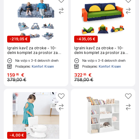
-
219,05 €
-
435,05 €
Igralni kavč za otroke - 10-
Igralni kavč za otroke - 10-
delni komplet za prostor za
delni komplet za prostor za
spanje in igro
spanje in igro
Na voljo v 3-6 delovnih dneh
Na voljo v 3-6 delovnih dneh
Prodajalec
Komfort Kissen
Prodajalec
Komfort Kissen
159
€
322
€
95
95
379,00 €
758,00 €
-
4,00 €