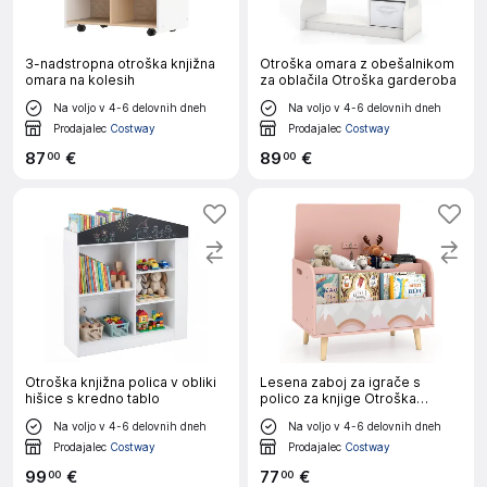
3-nadstropna otroška knjižna
Otroška omara z obešalnikom
omara na kolesih
za oblačila Otroška garderoba
Na voljo v 4-6 delovnih dneh
Na voljo v 4-6 delovnih dneh
Prodajalec
Costway
Prodajalec
Costway
87
€
89
€
00
00
Otroška knjižna polica v obliki
Lesena zaboj za igrače s
hišice s kredno tablo
polico za knjige Otroška
knjižna omara
Na voljo v 4-6 delovnih dneh
Na voljo v 4-6 delovnih dneh
Prodajalec
Costway
Prodajalec
Costway
99
€
77
€
00
00