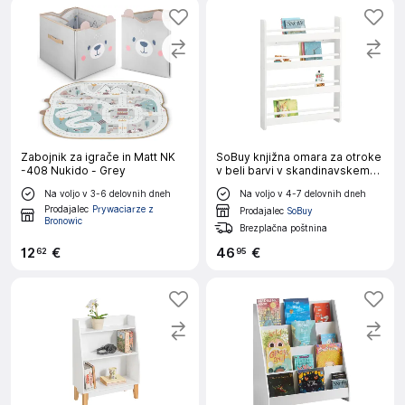
Zabojnik za igrače in Matt NK
SoBuy knjižna omara za otroke
-408 Nukido - Grey
v beli barvi v skandinavskem
slogu
Na voljo v 3-6 delovnih dneh
Na voljo v 4-7 delovnih dneh
Prodajalec
Prywaciarze z
Prodajalec
SoBuy
Bronowic
Brezplačna poštnina
12
€
46
€
62
95