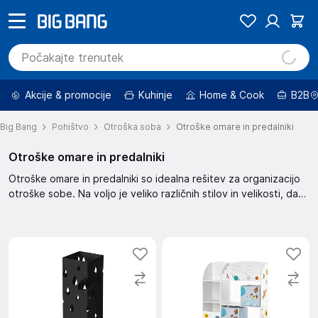
Akcije & promocije
Kuhinje
Home & Cook
B2B
Big Bang
Pohištvo
Otroška soba
Otroške omare in predalniki
Otroške omare in predalniki
Otroške omare in predalniki so idealna rešitev za organizacijo
otroške sobe. Na voljo je veliko različnih stilov in velikosti, da
se prilegajo različnim prostorom in potrebam. Izberite svojo
omaro in predalnik in ustvarite urejen in funkcionalen prostor
za vašega otroka.