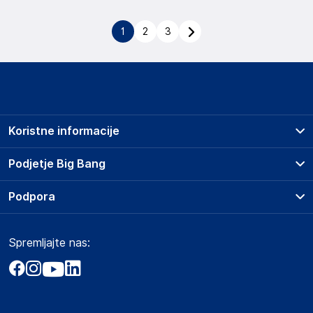
1
2
3
Koristne informacije
Prodajna mesta
Podjetje Big Bang
Splošni pogoji
O podjetju
Podpora
Storitve
Kontakti
Dostava, vnos in odvoz
Pogosta vprašanja
Družbena odgovornost
Načini plačila
Spremljajte nas:
Marketplace
Obvestila za javnost
Nakup na obroke
Kako oddati naročilo?
Akt o digitalnih storitvah
Zavarovanje izdelkov
Vračila in reklamacije
Prodaja podjetjem
Politika zasebnosti
Big Partner - distribucija