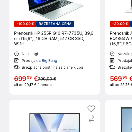
-
100,00 €
RAZREZANA CENA
-
30,00 €
Prenosnik HP 255R G10 R7-7735U, 39,6
Prenosnik 
cm (15,6"), 16 GB RAM, 512 GB SSD,
BQ1864W A
W11H
(15,6")/16
Na zalogi
Na zalog
Prodajalec
Big Bang
Prodaja
Brezplačna poštnina za člane kluba
Brezplač
99
99
699
€
569
799,99 €
ali od
29,17 €
/ mesec
ali od
23,75 