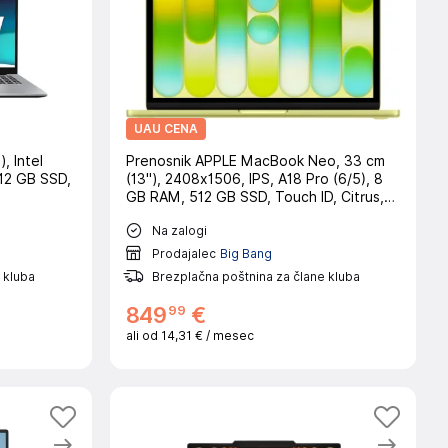
UAU CENA
, Intel
Prenosnik APPLE MacBook Neo, 33 cm
12 GB SSD,
(13"), 2408x1506, IPS, A18 Pro (6/5), 8
GB RAM, 512 GB SSD, Touch ID, Citrus,
macOS, CRO
Na zalogi
Prodajalec
Big Bang
 kluba
Brezplačna poštnina za člane kluba
99
849
€
ali od
14,31 €
/ mesec