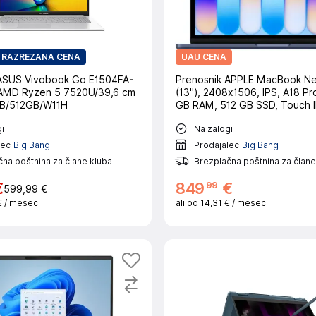
RAZREZANA CENA
UAU CENA
ASUS Vivobook Go E1504FA-
Prenosnik APPLE MacBook Ne
MD Ryzen 5 7520U/39,6 cm
(13"), 2408x1506, IPS, A18 Pro
GB/512GB/W11H
GB RAM, 512 GB SSD, Touch ID
macOS, CRO
i
Na zalogi
lec
Big Bang
Prodajalec
Big Bang
na poštnina za člane kluba
Brezplačna poštnina za člane
99
€
849
€
599,99 €
€
/ mesec
ali od
14,31 €
/ mesec