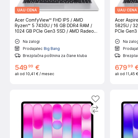
UAU CENA
UAU CENA
Acer ComfyView™ FHD IPS / AMD
Acer Aspir
Ryzen™ 5 7430U / 16 GB DDR4 RAM /
5825U / 3
1024 GB PCIe Gen3 SSD / AMD Radeon™
PCIe Gen3
Graphics / Windows 11 Home (64 Bit) /
Graphics /
Na zalogi
Na zalog
Light Silver
Light Silver
Prodajalec
Big Bang
Prodaja
Brezplačna poštnina za člane kluba
Brezplač
99
99
549
€
679
ali od
10,41 €
/ mesec
ali od
11,45 