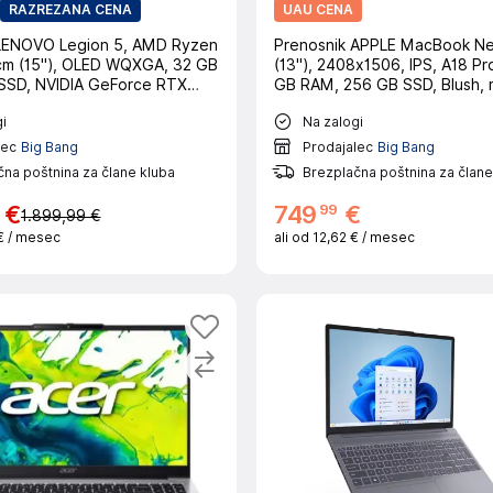
RAZREZANA CENA
UAU CENA
 LENOVO Legion 5, AMD Ryzen
Prenosnik APPLE MacBook Ne
cm (15"), OLED WQXGA, 32 GB
(13"), 2408x1506, IPS, A18 Pro
SSD, NVIDIA GeForce RTX
GB RAM, 256 GB SSD, Blush,
, črn
CRO
i
Na zalogi
lec
Big Bang
Prodajalec
Big Bang
na poštnina za člane kluba
Brezplačna poštnina za člane
99
€
749
€
1.899,99 €
€
/ mesec
ali od
12,62 €
/ mesec