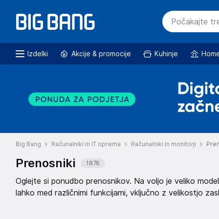
Izdelki
Akcije & promocije
Kuhinje
Home
Big Bang
Računalniki in IT oprema
Računalniki in monitorji
Pren
Prenosniki
1876
Oglejte si ponudbo prenosnikov. Na voljo je veliko modelo
lahko med različnimi funkcijami, vključno z velikostjo za
grafične kartice. Izberite prenosnik po vaših željah.