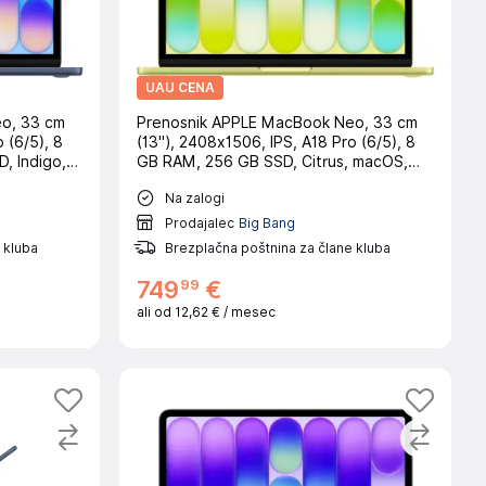
UAU CENA
o, 33 cm
Prenosnik APPLE MacBook Neo, 33 cm
 (6/5), 8
(13"), 2408x1506, IPS, A18 Pro (6/5), 8
, Indigo,
GB RAM, 256 GB SSD, Citrus, macOS,
CRO
Na zalogi
Prodajalec
Big Bang
 kluba
Brezplačna poštnina za člane kluba
99
749
€
ali od
12,62 €
/ mesec