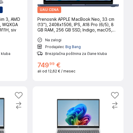
A
UAU CENA
lim 3, AMD
Prenosnik APPLE MacBook Neo, 33 cm
), WQXGA
(13"), 2408x1506, IPS, A18 Pro (6/5), 8
11H, siv
GB RAM, 256 GB SSD, Indigo, macOS,
CRO
Na zalogi
Prodajalec
Big Bang
 kluba
Brezplačna poštnina za člane kluba
99
749
€
ali od
12,62 €
/ mesec