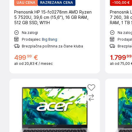
UAU CENA
RAZREZANA CENA
-
100,00 €
Prenosnik HP 15-fc0278nm AMD Ryzen
Prenosnik
5 7520U, 39,6 cm (15,6"), 16 GB RAM,
7 260, 38 
512 GB SSD, W11H
RAM, 1 TB 
5060, W11H
Na zalogi
Na zalog
Prodajalec
Big Bang
Prodaja
Brezplačna poštnina za člane kluba
Brezplač
99
99
499
€
1
.
799
ali od
20,83 €
/ mesec
ali od
75,00 