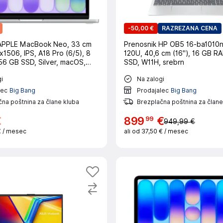
-
50,00 €
RAZREZANA CENA
 APPLE MacBook Neo, 33 cm
Prenosnik HP OB5 16-ba1010
x1506, IPS, A18 Pro (6/5), 8
120U, 40,6 cm (16"), 16 GB R
6 GB SSD, Silver, macOS,
SSD, W11H, srebrn
i
Na zalogi
lec
Big Bang
Prodajalec
Big Bang
na poštnina za člane kluba
Brezplačna poštnina za člane
99
€
899
€
949,99 €
€
/ mesec
ali od
37,50 €
/ mesec