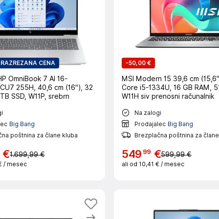
RAZREZANA CENA
-
50,00 €
HP OmniBook 7 AI 16-
MSI Modern 15 39,6 cm (15,6")
CU7 255H, 40,6 cm (16"), 32
Core i5-1334U, 16 GB RAM, 5
TB SSD, W11P, srebrn
W11H siv prenosni računalnik
i
Na zalogi
lec
Big Bang
Prodajalec
Big Bang
na poštnina za člane kluba
Brezplačna poštnina za člane
99
€
549
€
1.699,99 €
599,99 €
€
/ mesec
ali od
10,41 €
/ mesec