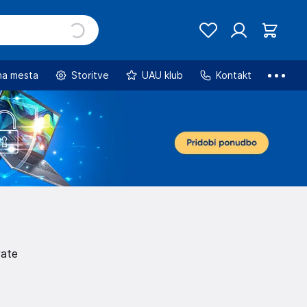
na mesta
Storitve
UAU klub
Kontakt
rate