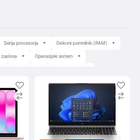
Serija procesorja
Delovni pomnilnik (RAM)
t zaslona
Operacijski sistem
Prodajalec
Stanje izdelka