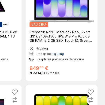
A
UAU CENA
n-1 35,6 cm
Prenosnik APPLE MacBook Neo, 33 cm
 RAM, 1 TB
(13"), 2408x1506, IPS, A18 Pro (6/5), 8
GB RAM, 512 GB SSD, Touch ID, Silver,
macOS, CRO
Na zalogi
Prodajalec
Big Bang
 kluba
Brezplačna poštnina za člane kluba
99
849
€
ali od
14,31 €
/ mesec