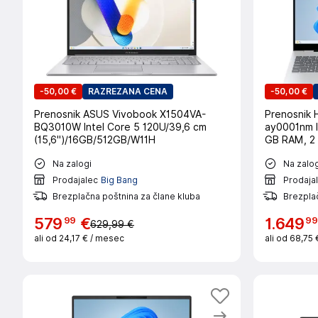
-
50,00 €
RAZREZANA CENA
-
50,00 €
Prenosnik ASUS Vivobook X1504VA-
Prenosnik 
BQ3010W Intel Core 5 120U/39,6 cm
ay0001nm I
(15,6")/16GB/512GB/W11H
GB RAM, 2 
Na zalogi
Na zalog
Prodajalec
Big Bang
Prodaja
Brezplačna poštnina za člane kluba
Brezplač
99
99
579
€
1
.
649
629,99 €
ali od
24,17 €
/ mesec
ali od
68,75 