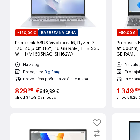
-
120,00 €
RAZREZANA CENA
-
50,00 €
Prenosnik ASUS Vivobook 16, Ryzen 7
Prenosnik 
170, 40,6 cm (16"), 16 GB RAM, 1 TB SSD,
af1000nm, 
W11H (M1605NAQ-SH162W)
GB RAM, 1 
Na zalogi
Na zalog
Prodajalec
Big Bang
Prodaja
Brezplačna poštnina za člane kluba
Brezplač
99
99
829
€
1
.
349
949,99 €
ali od
34,58 €
/ mesec
ali od
56,25 