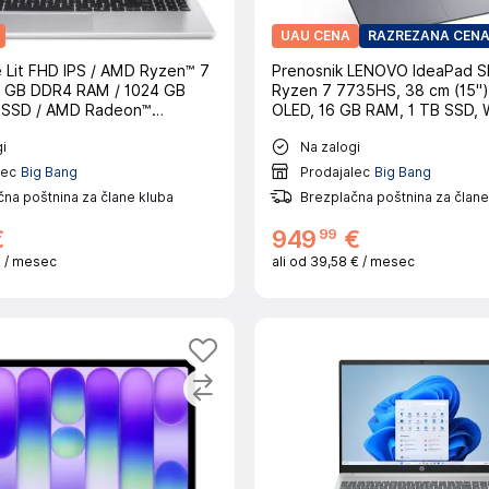
UAU CENA
RAZREZANA CEN
e Lit FHD IPS / AMD Ryzen™ 7
Prenosnik LENOVO IdeaPad S
2 GB DDR4 RAM / 1024 GB
Ryzen 7 7735HS, 38 cm (15"
 SSD / AMD Radeon™
OLED, 16 GB RAM, 1 TB SSD, W
 Windows 11 Home (64 Bit) /
i
Na zalogi
lec
Big Bang
Prodajalec
Big Bang
na poštnina za člane kluba
Brezplačna poštnina za člane
99
€
949
€
€
/ mesec
ali od
39,58 €
/ mesec