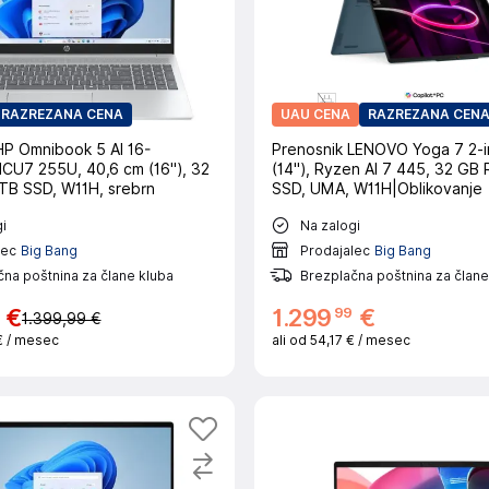
RAZREZANA CENA
UAU CENA
RAZREZANA CEN
HP Omnibook 5 AI 16-
Prenosnik LENOVO Yoga 7 2-i
ICU7 255U, 40,6 cm (16"), 32
(14"), Ryzen AI 7 445, 32 GB
TB SSD, W11H, srebrn
SSD, UMA, W11H|Oblikovanje
i
Na zalogi
lec
Big Bang
Prodajalec
Big Bang
na poštnina za člane kluba
Brezplačna poštnina za člane
99
€
1
.
299
€
1.399,99 €
€
/ mesec
ali od
54,17 €
/ mesec