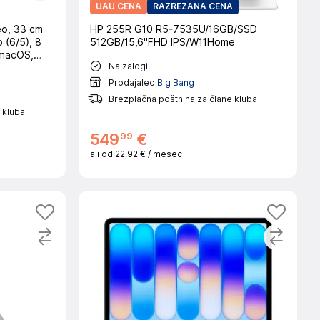
UAU CENA
RAZREZANA CENA
o, 33 cm
HP 255R G10 R5-7535U/16GB/SSD
 (6/5), 8
512GB/15,6''FHD IPS/W11Home
 macOS,
Na zalogi
Prodajalec
Big Bang
Brezplačna poštnina za člane kluba
 kluba
99
549
€
ali od
22,92 €
/ mesec