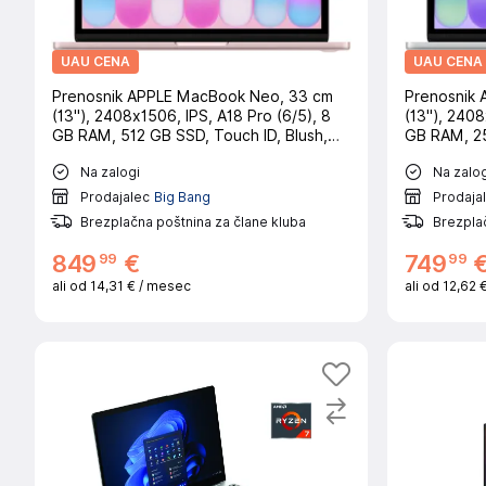
UAU CENA
UAU CENA
Prenosnik APPLE MacBook Neo, 33 cm
Prenosnik
(13"), 2408x1506, IPS, A18 Pro (6/5), 8
(13"), 2408
GB RAM, 512 GB SSD, Touch ID, Blush,
GB RAM, 25
macOS, CRO
CRO
Na zalogi
Na zalog
Prodajalec
Big Bang
Prodaja
Brezplačna poštnina za člane kluba
Brezplač
99
99
849
€
749
ali od
14,31 €
/ mesec
ali od
12,62 