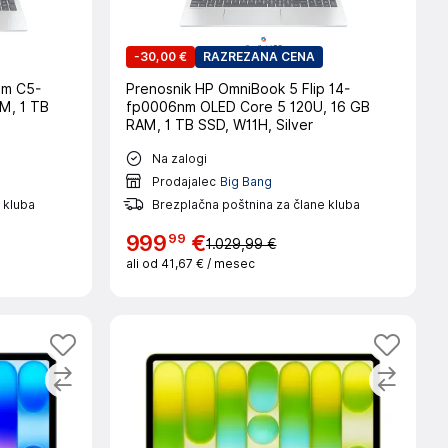
-
30,00 €
RAZREZANA CENA
nm C5-
Prenosnik HP OmniBook 5 Flip 14-
AM, 1 TB
fp0006nm OLED Core 5 120U, 16 GB
RAM, 1 TB SSD, W11H, Silver
Na zalogi
Prodajalec
Big Bang
 kluba
Brezplačna poštnina za člane kluba
99
999
€
1.029,99 €
ali od
41,67 €
/ mesec