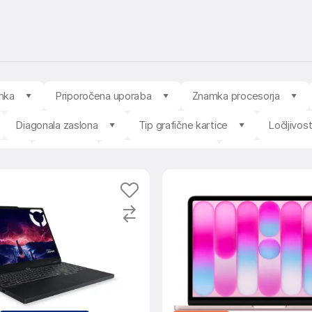
mka
Priporočena uporaba
Znamka procesorja
Diagonala zaslona
Tip grafične kartice
Ločljivos
t
Barva
Povprečna ocena
Razpoložljivost