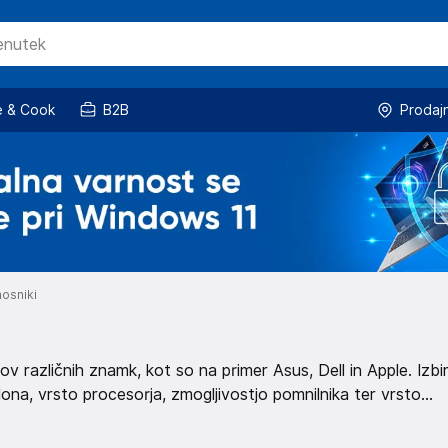
 & Cook
B2B
Prodaj
osniki
v različnih znamk, kot so na primer Asus, Dell in Apple. Izbi
slona, vrsto procesorja, zmogljivostjo pomnilnika ter vrsto