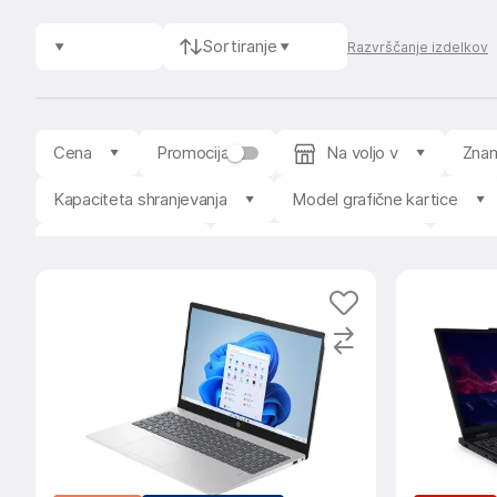
Sortiranje
Razvrščanje izdelkov
Cena
Promocija
Na voljo v
Zna
Kapaciteta shranjevanja
Model grafične kartice
Zaslon na dotik
Osvetlitev tipkovnice
Copilo