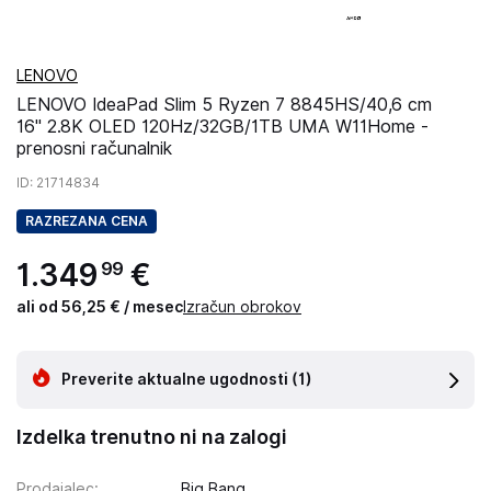
LENOVO
LENOVO IdeaPad Slim 5 Ryzen 7 8845HS/40,6 cm
16" 2.8K OLED 120Hz/32GB/1TB UMA W11Home -
prenosni računalnik
ID
: 21714834
RAZREZANA CENA
1
.
349
€
99
ali od 56,25 € / mesec
Izračun obrokov
Preverite aktualne ugodnosti
(1)
Izdelka trenutno ni na zalogi
Prodajalec
:
Big Bang