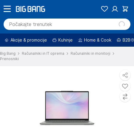
Akcije & promocije
Kuhinje
Home & Cook
B2B
Big Bang
Računalniki in IT oprema
Računalniki in monitorji
Prenosniki